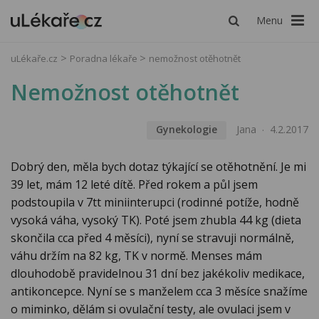
Menu
uLékaře.cz
Poradna lékaře
nemožnost otěhotnět
Nemožnost otěhotnět
Gynekologie
Jana
4.2.2017
Dobrý den, měla bych dotaz týkající se otěhotnění. Je mi
39 let, mám 12 leté dítě. Před rokem a půl jsem
podstoupila v 7tt miniinterupci (rodinné potíže, hodně
vysoká váha, vysoký TK). Poté jsem zhubla 44 kg (dieta
skončila cca před 4 měsíci), nyní se stravuji normálně,
váhu držím na 82 kg, TK v normě. Menses mám
dlouhodobě pravidelnou 31 dní bez jakékoliv medikace,
antikoncepce. Nyní se s manželem cca 3 měsíce snažíme
o miminko, dělám si ovulační testy, ale ovulaci jsem v