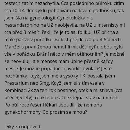
testech zatím nezachytila. Cca posledního půlroku cítím
cca 10-14. den cyklu pobolívání na levém podbřišku, tak
jsem šla na gynekologii. Gynekoložka nic
nestandardního na UZ neobjevila, na UZ u internisty mi
cca před 3 měsíci řekli, že je to asi folikul, UZ břicha a
malé pánve v pořádku. Bolest přejde cca po 4-5 dnech.
Manžel s první ženou nemohli mít děti,byť u obou bylo
vše v pořádku. Brání něco v mém otěhotnění? Je možné,
že neovuluji, ale menses mám úplně přesně každý
měsíc? Je možné případně "navodit" ovulaci? Ještě
poznámka: když jsem měla vysoký TK, dostala jsem
Prestarium neo 5mg. Když jsem si s tím vzala v
kombinaci 2x za ten rok postinor, otekla mi střeva (cca
před 3,5 lety), reakce pokaždé stejná, stav na umření.
Po půl roce řešení lékaři usoudili, že nemohu
gynekohormony. Co prosím se mnou?
Díky za odpověď.