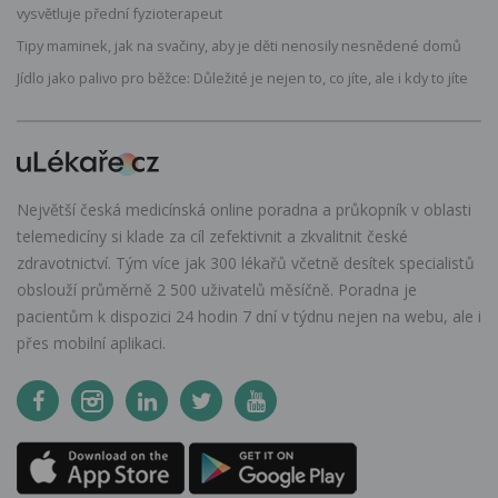
vysvětluje přední fyzioterapeut
Tipy maminek, jak na svačiny, aby je děti nenosily nesnědené domů
Jídlo jako palivo pro běžce: Důležité je nejen to, co jíte, ale i kdy to jíte
Největší česká medicínská online poradna a průkopník v oblasti
telemedicíny si klade za cíl zefektivnit a zkvalitnit české
zdravotnictví. Tým více jak 300 lékařů včetně desítek specialistů
obslouží průměrně 2 500 uživatelů měsíčně. Poradna je
pacientům k dispozici 24 hodin 7 dní v týdnu nejen na webu, ale i
přes mobilní aplikaci.