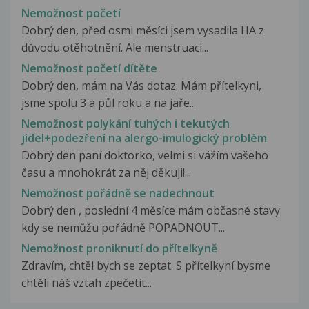
Nemožnost početí
Dobrý den, před osmi měsíci jsem vysadila HA z
důvodu otěhotnění. Ale menstruaci...
Nemožnost početí dítěte
Dobrý den, mám na Vás dotaz. Mám přítelkyni,
jsme spolu 3 a půl roku a na jaře...
Nemožnost polykání tuhých i tekutých
jídel+podezření na alergo-imulogický problém
Dobrý den paní doktorko, velmi si vážím vašeho
času a mnohokrát za něj děkuji!...
Nemožnost pořádně se nadechnout
Dobrý den , poslední 4 měsíce mám občasné stavy
kdy se nemůžu pořádně POPADNOUT...
Nemožnost proniknutí do přítelkyně
Zdravím, chtěl bych se zeptat. S přítelkyní bysme
chtěli náš vztah zpečetit...