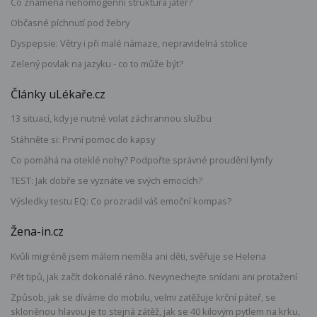
Co znamená nehomogenní struktura jater?
Občasné píchnutí pod žebry
Dyspepsie: Větry i při malé námaze, nepravidelná stolice
Zelený povlak na jazyku - co to může být?
Články uLékaře.cz
13 situací, kdy je nutné volat záchrannou službu
Stáhněte si: První pomoc do kapsy
Co pomáhá na oteklé nohy? Podpořte správné proudění lymfy
TEST: Jak dobře se vyznáte ve svých emocích?
Výsledky testu EQ: Co prozradil váš emoční kompas?
Žena-in.cz
Kvůli migréně jsem málem neměla ani děti, svěřuje se Helena
Pět tipů, jak začít dokonalé ráno. Nevynechejte snídani ani protažení
Způsob, jak se díváme do mobilu, velmi zatěžuje krční páteř, se
skloněnou hlavou je to stejná zátěž, jak se 40 kilovým pytlem na krku,