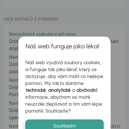
VÍCE DOTAZŮ Z PORADNY
Nemožnost ejakulace při sexu
Dobrý den, chtěl bych se optat, sám při masturbaci
Náš web funguje jako lékař
dojdu k orgasmu celkem rychle,...
Nemožnost flexe a extenze nohy (kolene)
Náš web využívá soubory cookies,
Dobrý den, na začátku zaří 2013 jsem prudce
a funguje tak jako lékař, který se
zastavila z rychlého běhu a noha...
dotazuje, aby vám mohl co nejlépe
Nemožnost močit po porodu
pomoci. My takto sbíráme
Dobrý den, v pátek jsem porodila syna-3900g.
technické
,
analytické
a
obchodní
Porod to byl vyvolavany kvůli velkému...
informace, abychom se mohli
Nemožnost najít práci, kvůli zdraví
neustále zlepšovat a tím vám lépe
Dobrý den, když jsem se narodil, musel jsem na
pomohli. Souhlasíte?
operaci Anatomická korekce -...
Nemožnost natáhnout ruku při zlomenině zápěstí
Souhlasím