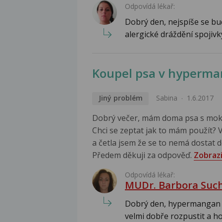
Odpovídá lékař:
Dobrý den, nejspíše se bu
alergické dráždění spojivky
Koupel psa v hyperm
Jiný problém
Sabina
1.6.2017
Dobrý večer, mám doma psa s mok
Chci se zeptat jak to mám použít? V
a četla jsem že se to nemá dostat 
Předem děkuji za odpověď.
Zobrazi
Odpovídá lékař:
MUDr. Barbora Suc
Dobrý den, hypermangan je
velmi dobře rozpustit a ho