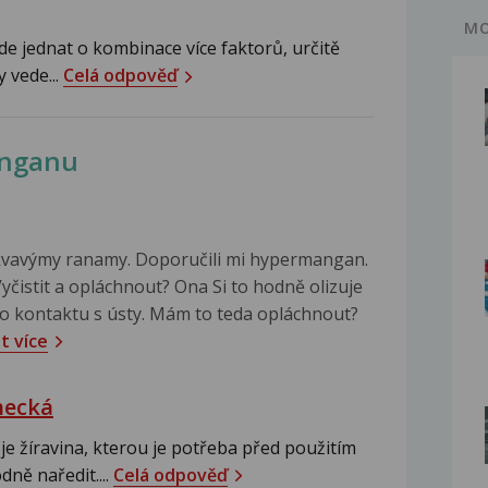
MO
de jednat o kombinace více faktorů, určitě
 vede...
Celá odpověď
anganu
vavýmy ranamy. Doporučili mi hypermangan.
yčistit a opláchnout? Ona Si to hodně olizuje
do kontaktu s ústy. Mám to teda opláchnout?
t více
hecká
 žíravina, kterou je potřeba před použitím
dně naředit....
Celá odpověď