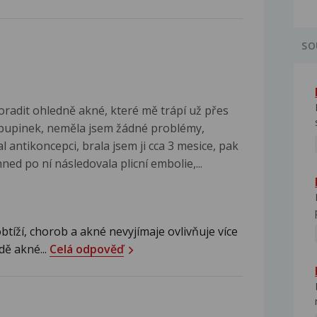
SO
oradit ohledně akné, které mě trápí už přes
i pupinek, neměla jsem žádné problémy,
 antikoncepci, brala jsem ji cca 3 mesice, pak
ed po ní následovala plicní embolie,...
tíží, chorob a akné nevyjímaje ovlivňuje více
dě akné...
Celá odpověď