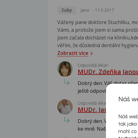
Zuby
Jana
11.5.2017
Vážený pane doktore Stuchlíku, mo
Vámi, a protože jsem si sama prošl
jsem začala docházet na kliniku,kde
věřím, že důsledná dentální hygiena 
Zobrazit více
Odpovídá lékař:
MUDr. Zdeňka Jano
Dobrý den. Váš dotaz před
ještě odpovědi. Dotazy při
Náš we
Odpovídá lékař:
MUDr. Jaromír Pisk
Náš web
Dobrý den. Váš dopis s dot
tak jako
ke mně. Našel jsem vám sp
mohl co