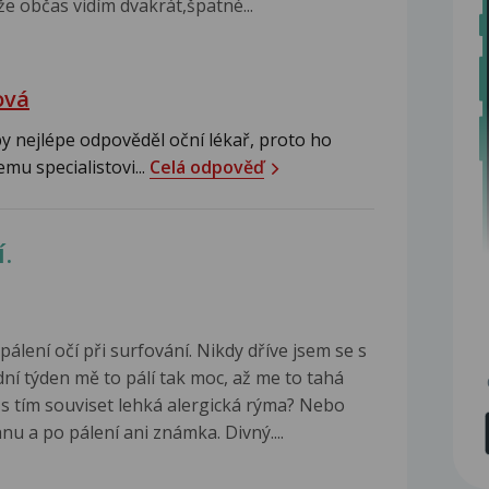
že občas vidím dvakrát,špatné...
ová
y nejlépe odpověděl oční lékař, proto ho
u specialistovi...
Celá odpověď
í.
lení očí při surfování. Nikdy dříve jsem se s
í týden mě to pálí tak moc, až me to tahá
 s tím souviset lehká alergická rýma? Nebo
u a po pálení ani známka. Divný....