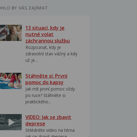
HLO BY VÁS ZAJÍMAT
13 situací, kdy je
nutné volat
záchrannou službu
Rozpoznat, kdy je
zdravotní stav vážný a kdy
už je...
Stáhněte si: První
pomoc do kapsy
Jak mít první pomoc vždy
po ruce? Stáhněte si
praktického...
VIDEO: Jak se zbavit
deprese
Shlédněte video na téma
jak se zbavit deprese..