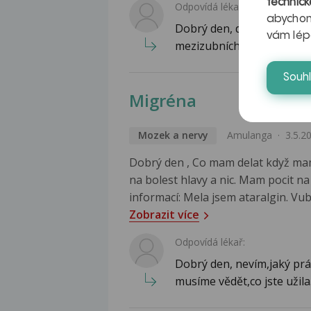
technick
Odpovídá lékař:
abychom
Dobrý den, děkuji Vám za 
vám lép
mezizubních prostorch na
Souh
Migréna
Mozek a nervy
Amulanga
3.5.2
Dobrý den , Co mam delat když mam 
na bolest hlavy a nic. Mam pocit n
informací: Mela jsem ataralgin. Vub
Zobrazit více
Odpovídá lékař:
Dobrý den, nevím,jaký práš
musíme vědět,co jste užila.