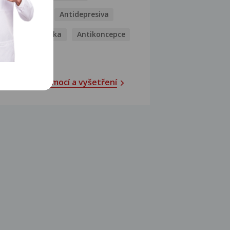
Antibiotika
Antidepresiva
Antihistaminika
Antikoncepce
Antivirotika
Katalog nemocí a vyšetření