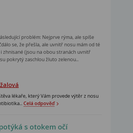
ásledující problém: Nejprve rýma, ale spíše
Zdálo se, že přešla, ale uvnitř nosu mám od té
 i zhnisané (jsou na obou stranách uvnitř
u pokrytý zaschlou žluto zelenou...
žalová
těva lékaře, který Vám provede výtěr z nosu
ntibiotika...
Celá odpověď
 potýká s otokem očí