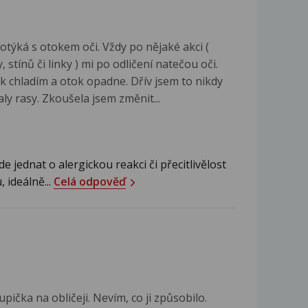
otýká s otokem oči. Vždy po nějaké akci (
stínů či linky ) mi po odličení natečou oči.
 chladím a otok opadne. Dřív jsem to nikdy
aly rasy. Zkoušela jsem změnit...
e jednat o alergickou reakci či přecitlivělost
 ideálně...
Celá odpověď
pička na obličeji. Nevím, co ji způsobilo.