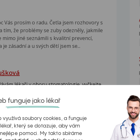
c Vás prosím o radu. Četla jsem rozhovory s
a tím, že problémy se zuby odezněly, jakmile
 mimo jiné seznámili s kvalitní prevencí,
je zásadní a u svých dětí jsem se...
ušková
ávám lékaři v oboru stomatologie, vyčkejte
chází postupně...
Celá odpověď
b funguje jako lékař
NE
áček
 využívá soubory cookies, a funguje
azy je určen MUDr.Stuchlíkovi, ale dostal se
 lékař, který se dotazuje, aby vám
ojení...
Celá odpověď
 nejlépe pomoci. My takto sbíráme