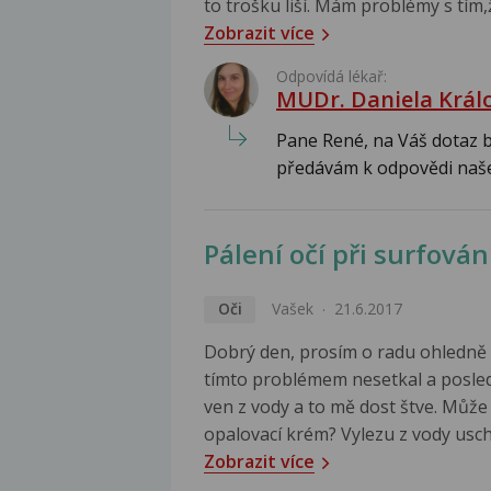
to trošku liší. Mám problémy s tím,
Zobrazit více
Odpovídá lékař:
MUDr. Daniela Král
Pane René, na Váš dotaz b
předávám k odpovědi našem
Pálení očí při surfován
Oči
Vašek
21.6.2017
Dobrý den, prosím o radu ohledně pá
tímto problémem nesetkal a posledn
ven z vody a to mě dost štve. Může
opalovací krém? Vylezu z vody uschn
Zobrazit více