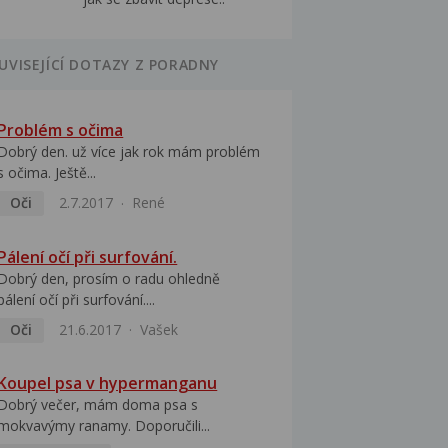
UVISEJÍCÍ DOTAZY Z PORADNY
Problém s očima
Dobrý den. už více jak rok mám problém
s očima. Ještě...
Oči
2.7.2017
René
Pálení očí při surfování.
Dobrý den, prosím o radu ohledně
pálení očí při surfování....
Oči
21.6.2017
Vašek
Koupel psa v hypermanganu
Dobrý večer, mám doma psa s
mokvavýmy ranamy. Doporučili...