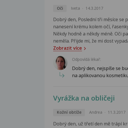
Oči
Iveta
14.3.2017
Dobrý den, Poslední tři měsíce se p
nanesení krému kolem očí, řasenky, 
Někdy hodně a někdy méně. Oči pak
neměla. Přijde mi, že mi dost vypad
Zobrazit více
Odpovídá lékař:
Dobrý den, nejspíše se bud
na aplikovanou kosmetiku,
Vyrážka na obličeji
Kožní obtíže
Andrea
11.3.2017
Dobrý den, už třetí den mě trápí kru