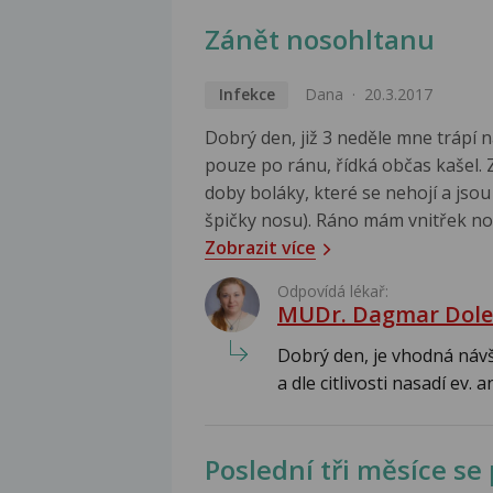
Zánět nosohltanu
Infekce
Dana
20.3.2017
Dobrý den, již 3 neděle mne trápí n
pouze po ránu, řídká občas kašel. 
doby boláky, které se nehojí a jsou
špičky nosu). Ráno mám vnitřek nos
Zobrazit více
Odpovídá lékař:
MUDr. Dagmar Dole
Dobrý den, je vhodná návš
a dle citlivosti nasadí ev. a
Poslední tři měsíce se