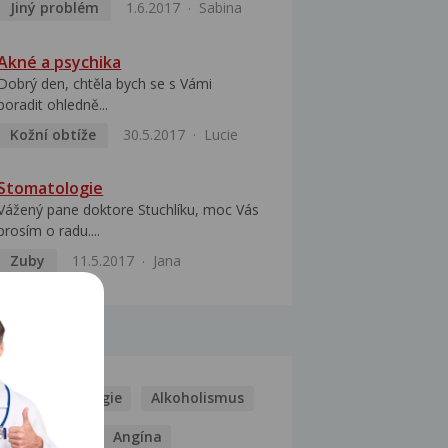
Jiný problém
1.6.2017
Sabina
Akné a psychika
Dobrý den, chtěla bych se s Vámi
poradit ohledně...
Kožní obtíže
30.5.2017
Lucie
Stomatologie
Vážený pane doktore Stuchlíku, moc Vás
prosím o radu....
Zuby
11.5.2017
Jana
MOCI
Kašel
Alergie
Alkoholismus
Analgetika
Angína