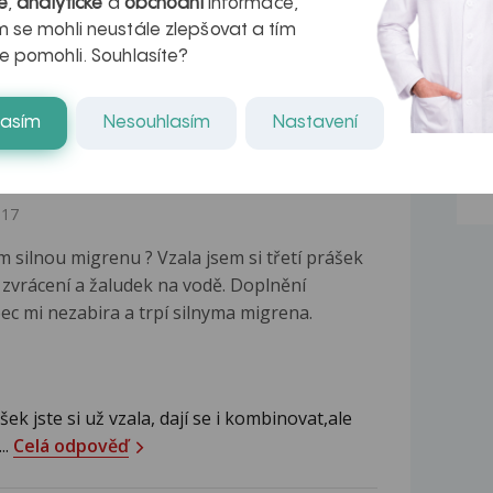
é
,
analytické
a
obchodní
informace,
 se mohli neustále zlepšovat a tím
Váš dotaz. Kazivost dočasných zubů v
e pomohli. Souhlasíte?
vzdory dobrému...
Celá odpověď
lasím
Nesouhlasím
Nastavení
017
silnou migrenu ? Vzala jsem si třetí prášek
a zvrácení a žaludek na vodě. Doplnění
ec mi nezabira a trpí silnyma migrena.
ek jste si už vzala, dají se i kombinovat,ale
..
Celá odpověď