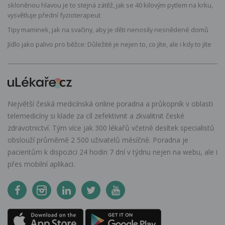
skloněnou hlavou je to stejná zátěž, jak se 40 kilovým pytlem na krku,
vysvětluje přední fyzioterapeut
Tipy maminek, jak na svačiny, aby je děti nenosily nesnědené domů
Jídlo jako palivo pro běžce: Důležité je nejen to, co jíte, ale i kdy to jíte
Největší česká medicínská online poradna a průkopník v oblasti
telemedicíny si klade za cíl zefektivnit a zkvalitnit české
zdravotnictví. Tým více jak 300 lékařů včetně desítek specialistů
obslouží průměrně 2 500 uživatelů měsíčně. Poradna je
pacientům k dispozici 24 hodin 7 dní v týdnu nejen na webu, ale i
přes mobilní aplikaci.