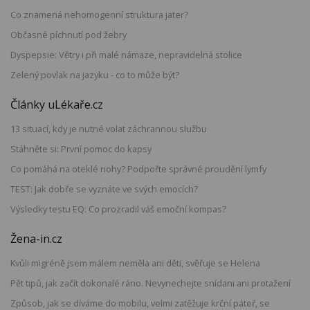
Co znamená nehomogenní struktura jater?
Občasné píchnutí pod žebry
Dyspepsie: Větry i při malé námaze, nepravidelná stolice
Zelený povlak na jazyku - co to může být?
Články uLékaře.cz
13 situací, kdy je nutné volat záchrannou službu
Stáhněte si: První pomoc do kapsy
Co pomáhá na oteklé nohy? Podpořte správné proudění lymfy
TEST: Jak dobře se vyznáte ve svých emocích?
Výsledky testu EQ: Co prozradil váš emoční kompas?
Žena-in.cz
Kvůli migréně jsem málem neměla ani děti, svěřuje se Helena
Pět tipů, jak začít dokonalé ráno. Nevynechejte snídani ani protažení
Způsob, jak se díváme do mobilu, velmi zatěžuje krční páteř, se