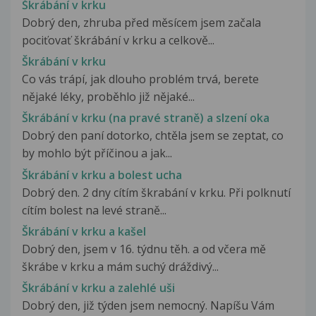
Škrábání v krku
Dobrý den, zhruba před měsícem jsem začala
pociťovať škrábání v krku a celkově...
Škrábání v krku
Co vás trápí, jak dlouho problém trvá, berete
nějaké léky, proběhlo již nějaké...
Škrábání v krku (na pravé straně) a slzení oka
Dobrý den paní dotorko, chtěla jsem se zeptat, co
by mohlo být příčinou a jak...
Škrábání v krku a bolest ucha
Dobrý den. 2 dny cítím škrabání v krku. Při polknutí
cítím bolest na levé straně...
Škrábání v krku a kašel
Dobrý den, jsem v 16. týdnu těh. a od včera mě
škrábe v krku a mám suchý dráždivý...
Škrábání v krku a zalehlé uši
Dobrý den, již týden jsem nemocný. Napíšu Vám