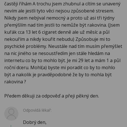
častěji říhám A trochu jsem zhubnul a cítím se unavený
nevím ale jestli tyto věci nejsou způsobené stresem.
Nikdy jsem nebýval nemocný a proto už asi tři týdny
přemýšlím nad tím jestli to nemůže být rakovina. (Jsem
kuřák cca 13 let 6 cigaret denně ale už měsíc a půl
nekouřím a nikdy kouřit nebudu) Způsobuje mi to
psychické problémy. Neustále nad tím musím přemýšlet
na nic jiného se nesoustředím jen stále hledám na
internetu co by to mohlo být. Je mi 29 let a mám 1 a půl
roční dceru. Mohl(a) byste mi poradit co by to mohlo
být a nakolik je pravděpodobné že by to mohla být
rakovina ?
Předem děkuji za odpověď a přeji pěkný den.
Odpovídá lékař:
Dobrý den,