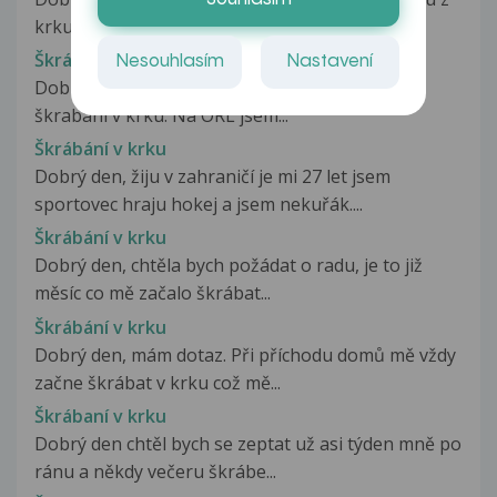
krku.Teď jsem bral 5 dní...
Škrábání v krku
Nesouhlasím
Nastavení
Dobrý den, nějakou dobu pociťuji přetrvávající
škrabání v krku. Na ORL jsem...
Škrábání v krku
Dobrý den, žiju v zahraničí je mi 27 let jsem
sportovec hraju hokej a jsem nekuřák....
Škrábání v krku
Dobrý den, chtěla bych požádat o radu, je to již
měsíc co mě začalo škrábat...
Škrábání v krku
Dobrý den, mám dotaz. Při příchodu domů mě vždy
začne škrábat v krku což mě...
Škrábaní v krku
Dobrý den chtěl bych se zeptat už asi týden mně po
ránu a někdy večeru škrábe...