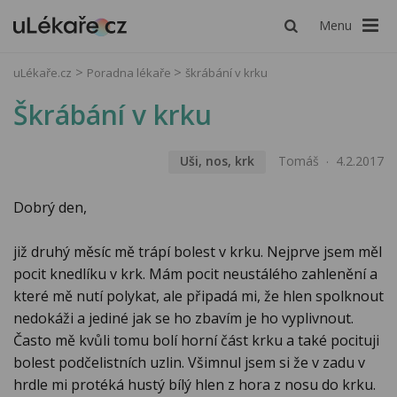
Menu
uLékaře.cz
Poradna lékaře
škrábání v krku
Škrábání v krku
Uši, nos, krk
Tomáš
4.2.2017
Dobrý den,
již druhý měsíc mě trápí bolest v krku. Nejprve jsem měl
pocit knedlíku v krk. Mám pocit neustálého zahlenění a
které mě nutí polykat, ale připadá mi, že hlen spolknout
nedokáži a jediné jak se ho zbavím je ho vyplivnout.
Často mě kvůli tomu bolí horní část krku a také pocituji
bolest podčelistních uzlin. Všimnul jsem si že v zadu v
hrdle mi protéká hustý bílý hlen z hora z nosu do krku.