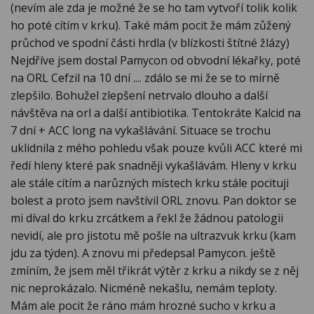
(nevím ale zda je možné že se ho tam vytvoří tolik kolik
ho poté cítím v krku). Také mám pocit že mám zůžený
průchod ve spodní části hrdla (v blízkosti štítné žlázy)
Nejdříve jsem dostal Pamycon od obvodní lékařky, poté
na ORL Cefzil na 10 dní .... zdálo se mi že se to mírně
zlepšilo. Bohužel zlepšení netrvalo dlouho a další
návštěva na orl a další antibiotika. Tentokráte Kalcid na
7 dní + ACC long na vykašlávání. Situace se trochu
uklidnila z mého pohledu však pouze kvůli ACC které mi
ředí hleny které pak snadněji vykašlávám. Hleny v krku
ale stále cítím a narůzných místech krku stále pocituji
bolest a proto jsem navštívil ORL znovu. Pan doktor se
mi díval do krku zrcátkem a řekl že žádnou patologii
nevidí, ale pro jistotu mě pošle na ultrazvuk krku (kam
jdu za týden). A znovu mi předepsal Pamycon. ještě
zmíním, že jsem měl třikrát výtěr z krku a nikdy se z něj
nic neprokázalo. Nicméně nekašlu, nemám teploty.
Mám ale pocit že ráno mám hrozné sucho v krku a