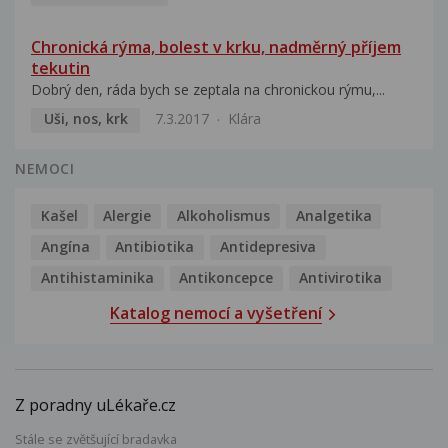
Chronická rýma, bolest v krku, nadměrný příjem
tekutin
Dobrý den, ráda bych se zeptala na chronickou rýmu,...
Uši, nos, krk
7.3.2017
Klára
NEMOCI
Kašel
Alergie
Alkoholismus
Analgetika
Angína
Antibiotika
Antidepresiva
Antihistaminika
Antikoncepce
Antivirotika
Katalog nemocí a vyšetření
Z poradny uLékaře.cz
Stále se zvětšující bradavka