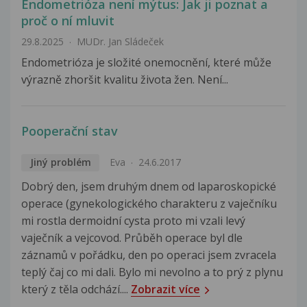
Endometrióza není mýtus: Jak ji poznat a
proč o ní mluvit
29.8.2025
MUDr. Jan Sládeček
Endometrióza je složité onemocnění, které může
výrazně zhoršit kvalitu života žen. Není...
Pooperační stav
Jiný problém
Eva
24.6.2017
Dobrý den, jsem druhým dnem od laparoskopické
operace (gynekologického charakteru z vaječníku
mi rostla dermoidní cysta proto mi vzali levý
vaječník a vejcovod. Průběh operace byl dle
záznamů v pořádku, den po operaci jsem zvracela
teplý čaj co mi dali. Bylo mi nevolno a to prý z plynu
který z těla odchází....
Zobrazit více