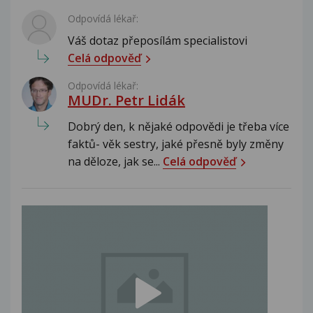
Odpovídá lékař:
Váš dotaz přeposílám specialistovi
Celá odpověď
Odpovídá lékař:
MUDr. Petr Lidák
Dobrý den, k nějaké odpovědi je třeba více
faktů- věk sestry, jaké přesně byly změny
na děloze, jak se...
Celá odpověď