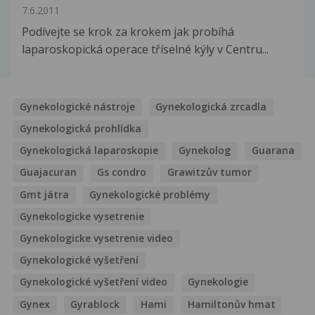
7.6.2011
Podívejte se krok za krokem jak probíhá
laparoskopická operace tříselné kýly v Centru...
Gynekologické nástroje
Gynekologická zrcadla
Gynekologická prohlídka
Gynekologická laparoskopie
Gynekolog
Guarana
Guajacuran
Gs condro
Grawitzův tumor
Gmt játra
Gynekologické problémy
Gynekologicke vysetrenie
Gynekologicke vysetrenie video
Gynekologické vyšetření
Gynekologické vyšetření video
Gynekologie
Gynex
Gyrablock
Hami
Hamiltonův hmat