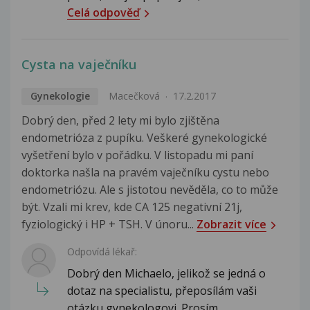
Celá odpověď
Cysta na vaječníku
Gynekologie
Macečková
17.2.2017
Dobrý den, před 2 lety mi bylo zjištěna
endometrióza z pupíku. Veškeré gynekologické
vyšetření bylo v pořádku. V listopadu mi paní
doktorka našla na pravém vaječníku cystu nebo
endometriózu. Ale s jistotou nevěděla, co to může
být. Vzali mi krev, kde CA 125 negativní 21j,
fyziologický i HP + TSH. V únoru...
Zobrazit více
Odpovídá lékař:
Dobrý den Michaelo, jelikož se jedná o
dotaz na specialistu, přeposílám vaši
otázku gynekologovi. Prosím...