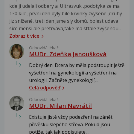
kde ji udelali odbery a. Ultrazvuk ,podotyka ze ma
130 kilo, prvni den byly bile krvinky zvysene ,druhy
jiz snížené, treti den jsme sly domů, bolest udava
sice mensi ale pretrvava,take ma sttale zvýšenou...
Zobrazit více
Odpovídá lékař:
MUDr. Zdeňka Janoušková
Dobrý den. Dcera by měla podstoupit ještě
vyšetření na gynekologii a vyšetření na
urologii. Začněte gynekologií,...
Celá odpověď
Odpovídá lékař:
MUDr. Milan Navrátil
Existuje jistě vždy podezření na zánět
přívěsku slepého střeva. Pokud jsou
potíže, tak jak popisujete,...