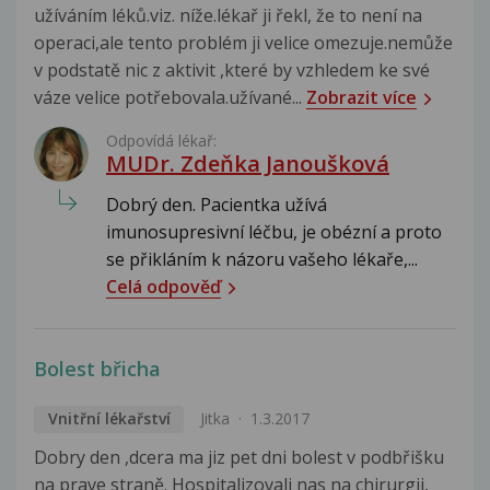
užíváním léků.viz. níže.lékař ji řekl, že to není na
operaci,ale tento problém ji velice omezuje.nemůže
v podstatě nic z aktivit ,které by vzhledem ke své
váze velice potřebovala.užívané...
Zobrazit více
Odpovídá lékař:
MUDr. Zdeňka Janoušková
Dobrý den. Pacientka užívá
imunosupresivní léčbu, je obézní a proto
se přikláním k názoru vašeho lékaře,...
Celá odpověď
Bolest břicha
Vnitřní lékařství
Jitka
1.3.2017
Dobry den ,dcera ma jiz pet dni bolest v podbřišku
na prave straně. Hospitalizovali nas na chirurgii,