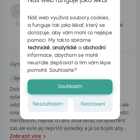
Náš web funguje jako lékař
Odpovídá lékař:
Dobrý den, posouzení zdravotní
Náš web využívá soubory cookies,
způsobilosti k výkonu povolání patří do
a funguje tak jako lékař, který se
kompetence lékaře vykonávající...
dotazuje, aby vám mohl co nejlépe
Celá odpověď
pomoci. My takto sbíráme
technické
,
analytické
a
obchodní
informace, abychom se mohli
Gynekologické krvácení
neustále zlepšovat a tím vám lépe
pomohli. Souhlasíte?
Gynekologie
Maria
4.10.2016
Souhlasím
Dobry den, pred polrokom bola moja sestra na
vyšetrenie a zistili jej zmeny na maternici, po
odstránení jej prišli vysledky ze je uz v poriadku ale
Nesouhlasím
Nastavení
ona začne hocikedy krvácať asi tak v polovici medzi
menzesom, najviac tri dni, bola teraz na vyšetrení
zas ale este jej neprišli vysledky a ja sa bojim aby...
Zobrazit více