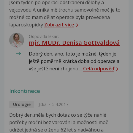
Jsem tyden po operaci odstranění dělohy a
vejcovodu A uniká mě trochu samovolně moč je to
možné co mam dělat operace byla provedena
laparoskopicky
Zobrazit více
Odpovídá lékař:
mjr. MUDr. Denisa Gottvaldová
Dobrý den, ano, toto je možné, týden je
ještě poměrně krátká doba od operace a
vše ještě není zhojeno....
Celá odpověď
Inkontinece
Urologie
Jitka
5.4.2017
Dobrý den,měla bych dotaz co se týče nahlé
potřeby moční bez varováni a možnosti moč
udržet.jedná se o ženu 62 let s nadváhou a