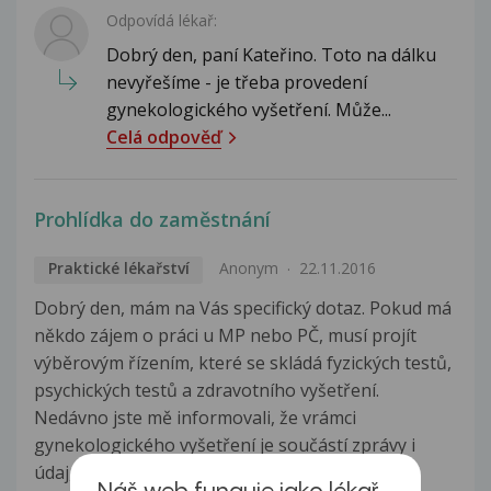
Odpovídá lékař:
Dobrý den, paní Kateřino. Toto na dálku
nevyřešíme - je třeba provedení
gynekologického vyšetření. Může...
Celá odpověď
Prohlídka do zaměstnání
Praktické lékařství
Anonym
22.11.2016
Dobrý den, mám na Vás specifický dotaz. Pokud má
někdo zájem o práci u MP nebo PČ, musí projít
výběrovým řízením, které se skládá fyzických testů,
psychických testů a zdravotního vyšetření.
Nedávno jste mě informovali, že vrámci
gynekologického vyšetření je součástí zprávy i
údaj, zda je dotyčná panna....
Zobrazit více