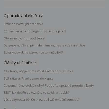
Z poradny uLékaře.cz
Stále se zvětšující bradavka
Co znamená nehomogenní struktura jater?
Občasné píchnutí pod žebry
Dyspepsie: Větry i při malé námaze, nepravidelná stolice
Zelený povlak na jazyku - co to může být?
Články uLékaře.cz
13 situací, kdy je nutné volat záchrannou službu
Stáhněte si: První pomoc do kapsy
Co pomáhá na oteklé nohy? Podpořte správné proudění lymfy
TEST: Jak dobře se vyznáte ve svých emocích?
Výsledky testu EQ: Co prozradil váš emoční kompas?