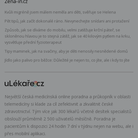
Žena-in.cz
Kvůli migréně jsem málem neměla ani děti, svěřuje se Helena
Pět tipů, jak začít dokonalé ráno. Nevynechejte snídani ani protažení
Způsob, jak se díváme do mobilu, velmi zatěžuje krční páteř, se
skloněnou hlavou je to stejná zátěž, jak se 40 kilovým pytlem na krku,
vysvětluje přední fyzioterapeut
Tipy maminek, jak na svačiny, aby je děti nenosily nesnědené domů
Jídlo jako palivo pro běžce: Důležité je nejen to, co jíte, ale i kdy to jíte
Největší česká medicínská online poradna a průkopník v oblasti
telemedicíny si klade za cíl zefektivnit a zkvalitnit české
zdravotnictví. Tým více jak 300 lékařů včetně desítek specialistů
obslouží průměrně 2 500 uživatelů měsíčně. Poradna je
pacientům k dispozici 24 hodin 7 dní v týdnu nejen na webu, ale i
přes mobilní aplikaci.