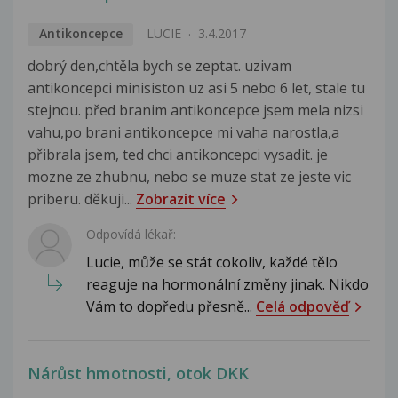
Antikoncepce
LUCIE
3.4.2017
dobrý den,chtěla bych se zeptat. uzivam
antikoncepci minisiston uz asi 5 nebo 6 let, stale tu
stejnou. před branim antikoncepce jsem mela nizsi
vahu,po brani antikoncepce mi vaha narostla,a
přibrala jsem, ted chci antikoncepci vysadit. je
mozne ze zhubnu, nebo se muze stat ze jeste vic
priberu. děkuji...
Zobrazit více
Odpovídá lékař:
Lucie, může se stát cokoliv, každé tělo
reaguje na hormonální změny jinak. Nikdo
Vám to dopředu přesně...
Celá odpověď
Nárůst hmotnosti, otok DKK