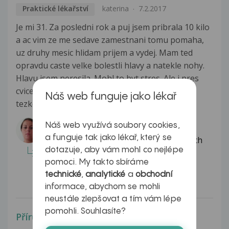
Praktické lékařství
katerina
7.2.2017
Je mi 31. Za posledni rok a puj jsem pribrala 10 kilo
a ac vim ze me sedave zamestnani tomu pomaha,
uz druhy mesic hlidam prijem a vydej. Mam ted
opravdu caste velke bolestli hlavy a natekle nohy.
Hlavu jsem neresila. Mohl to byt stres. Ale i pres
cviceni a prochazky mam otekle nohy a jakoby
Náš web funguje jako lékař
tezke....
Zobrazit více
Odpovídá lékař:
Náš web využívá soubory cookies,
a funguje tak jako lékař, který se
Dobrý den, co se otoku a pocitu těžkých
dotazuje, aby vám mohl co nejlépe
nohou týče, zvážila by jsem původ v
pomoci. My takto sbíráme
chronické žilní insuficienci,...
technické
,
analytické
a
obchodní
Celá odpověď
informace, abychom se mohli
neustále zlepšovat a tím vám lépe
pomohli. Souhlasíte?
Přírůstek hmotnosti po Citalecu