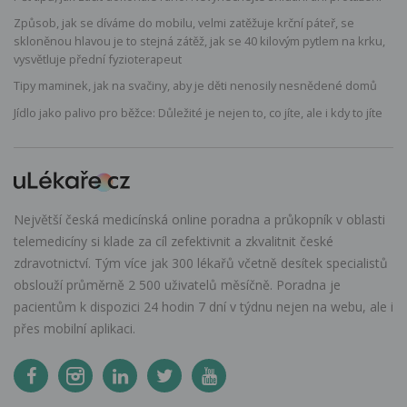
Způsob, jak se díváme do mobilu, velmi zatěžuje krční páteř, se
skloněnou hlavou je to stejná zátěž, jak se 40 kilovým pytlem na krku,
vysvětluje přední fyzioterapeut
Tipy maminek, jak na svačiny, aby je děti nenosily nesnědené domů
Jídlo jako palivo pro běžce: Důležité je nejen to, co jíte, ale i kdy to jíte
Největší česká medicínská online poradna a průkopník v oblasti
telemedicíny si klade za cíl zefektivnit a zkvalitnit české
zdravotnictví. Tým více jak 300 lékařů včetně desítek specialistů
obslouží průměrně 2 500 uživatelů měsíčně. Poradna je
pacientům k dispozici 24 hodin 7 dní v týdnu nejen na webu, ale i
přes mobilní aplikaci.