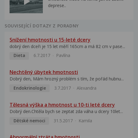
deprese..
SOUVISEJÍCÍ DOTAZY Z PORADNY
Snížení hmotnosti u 15-leté dcery
dobrý den dceři je 15 let měří 165cm a má 82 cm v pase...
Dieta
6.7.2017
Pavlína
Nechtěný úbytek hmotnosti
Dobrý den, Mám hrozný problém s tím, že pořád hubnu...
Endokrinologie
3.7.2017
Alexandra
Tělesná výška a hmotnost u 10-ti leté dcery
Dobrý den.Chtěla bych se zeptat zda váha u dcery 10let...
Dětské nemoci
31.5.2017
Kamila
Abnormální ztráta hmotnosti