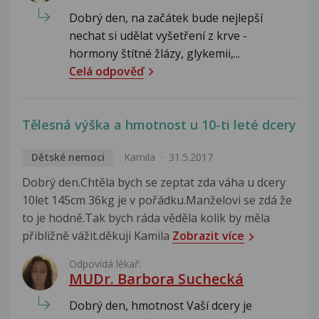
Dobrý den, na začátek bude nejlepší
nechat si udělat vyšetření z krve -
hormony štítné žlázy, glykemii,...
Celá odpověď
Tělesná výška a hmotnost u 10-ti leté dcery
Dětské nemoci
Kamila
31.5.2017
Dobrý den.Chtěla bych se zeptat zda váha u dcery
10let 145cm 36kg je v pořádku.Manželovi se zdá že
to je hodně.Tak bych ráda věděla kolik by měla
přibližně vážit.děkuji Kamila
Zobrazit více
Odpovídá lékař:
MUDr. Barbora Suchecká
Dobrý den, hmotnost Vaší dcery je