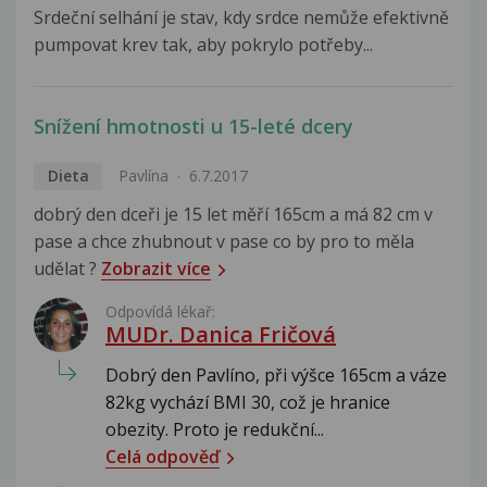
Srdeční selhání je stav, kdy srdce nemůže efektivně
pumpovat krev tak, aby pokrylo potřeby...
Snížení hmotnosti u 15-leté dcery
Dieta
Pavlína
6.7.2017
dobrý den dceři je 15 let měří 165cm a má 82 cm v
pase a chce zhubnout v pase co by pro to měla
udělat ?
Zobrazit více
Odpovídá lékař:
MUDr. Danica Fričová
Dobrý den Pavlíno, při výšce 165cm a váze
82kg vychází BMI 30, což je hranice
obezity. Proto je redukční...
Celá odpověď