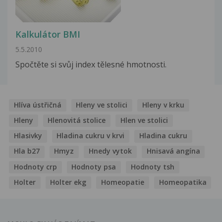
Kalkulátor BMI
5.5.2010
Spočtěte si svůj index tělesné hmotnosti.
Hlíva ústřičná
Hleny ve stolici
Hleny v krku
Hleny
Hlenovitá stolice
Hlen ve stolici
Hlasivky
Hladina cukru v krvi
Hladina cukru
Hla b27
Hmyz
Hnedy vytok
Hnisavá angína
Hodnoty crp
Hodnoty psa
Hodnoty tsh
Holter
Holter ekg
Homeopatie
Homeopatika