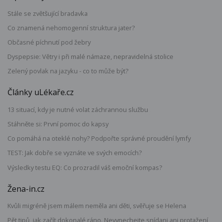
Stále se zvětšující bradavka
Co znamená nehomogenní struktura jater?
Občasné píchnutí pod žebry
Dyspepsie: Větry i při malé námaze, nepravidelná stolice
Zelený povlak na jazyku - co to může být?
Články uLékaře.cz
13 situací, kdy je nutné volat záchrannou službu
Stáhněte si: První pomoc do kapsy
Co pomáhá na oteklé nohy? Podpořte správné proudění lymfy
TEST: Jak dobře se vyznáte ve svých emocích?
Výsledky testu EQ: Co prozradil váš emoční kompas?
Žena-in.cz
Kvůli migréně jsem málem neměla ani děti, svěřuje se Helena
Pět tipů, jak začít dokonalé ráno. Nevynechejte snídani ani protažení