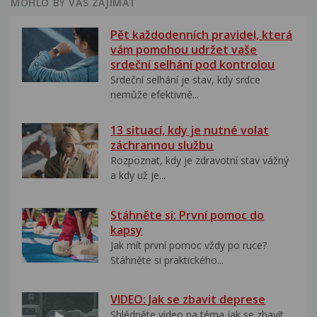
MOHLO BY VÁS ZAJÍMAT
Pět každodenních pravidel, která
vám pomohou udržet vaše
srdeční selhání pod kontrolou
Srdeční selhání je stav, kdy srdce
nemůže efektivně...
13 situací, kdy je nutné volat
záchrannou službu
Rozpoznat, kdy je zdravotní stav vážný
a kdy už je...
Stáhněte si: První pomoc do
kapsy
Jak mít první pomoc vždy po ruce?
Stáhněte si praktického...
VIDEO: Jak se zbavit deprese
Shlédněte video na téma jak se zbavit