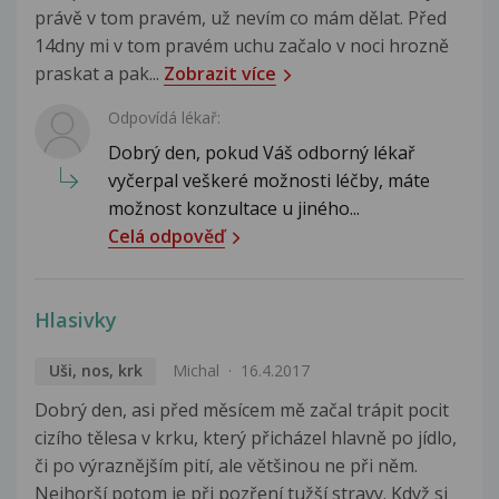
právě v tom pravém, už nevím co mám dělat. Před
14dny mi v tom pravém uchu začalo v noci hrozně
praskat a pak...
Zobrazit více
Odpovídá lékař:
Dobrý den, pokud Váš odborný lékař
vyčerpal veškeré možnosti léčby, máte
možnost konzultace u jiného...
Celá odpověď
Hlasivky
Uši, nos, krk
Michal
16.4.2017
Dobrý den, asi před měsícem mě začal trápit pocit
cizího tělesa v krku, který přicházel hlavně po jídlo,
či po výraznějším pití, ale většinou ne při něm.
Nejhorší potom je při pozření tužší stravy. Když si