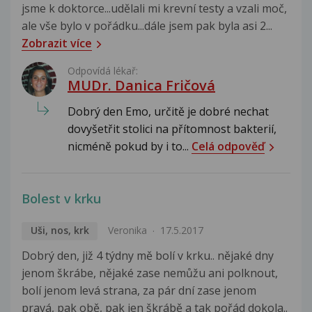
jsme k doktorce...udělali mi krevní testy a vzali moč,
ale vše bylo v pořádku...dále jsem pak byla asi 2...
Zobrazit více
Odpovídá lékař:
MUDr. Danica Fričová
Dobrý den Emo, určitě je dobré nechat
dovyšetřit stolici na přítomnost bakterií,
nicméně pokud by i to...
Celá odpověď
Bolest v krku
Uši, nos, krk
Veronika
17.5.2017
Dobrý den, již 4 týdny mě bolí v krku.. nějaké dny
jenom škrábe, nějaké zase nemůžu ani polknout,
bolí jenom levá strana, za pár dní zase jenom
pravá, pak obě, pak jen škrábě a tak pořád dokola..