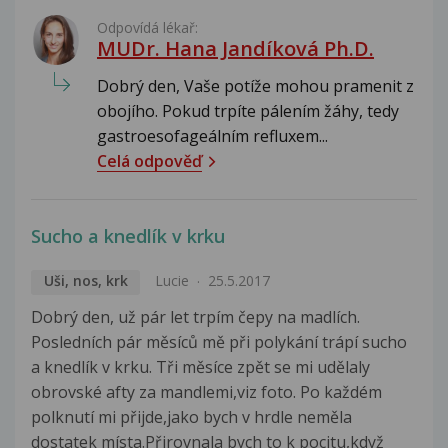
Odpovídá lékař:
MUDr. Hana Jandíková Ph.D.
Dobrý den, Vaše potíže mohou pramenit z
obojího. Pokud trpíte pálením žáhy, tedy
gastroesofageálním refluxem...
Celá odpověď
Sucho a knedlík v krku
Uši, nos, krk
Lucie
25.5.2017
Dobrý den, už pár let trpím čepy na madlích.
Posledních pár měsíců mě při polykání trápí sucho
a knedlík v krku. Tři měsíce zpět se mi udělaly
obrovské afty za mandlemi,viz foto. Po každém
polknutí mi přijde,jako bych v hrdle neměla
dostatek místa.Přirovnala bych to k pocitu,když