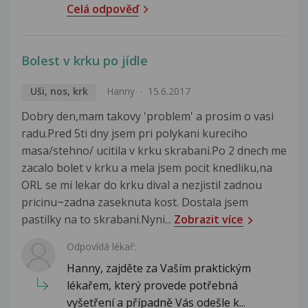
Celá odpověď
Bolest v krku po jídle
Uši, nos, krk
Hanny
15.6.2017
Dobry den,mam takovy 'problem' a prosim o vasi
radu.Pred 5ti dny jsem pri polykani kureciho
masa/stehno/ ucitila v krku skrabani.Po 2 dnech me
zacalo bolet v krku a mela jsem pocit knedliku,na
ORL se mi lekar do krku dival a nezjistil zadnou
pricinu~zadna zaseknuta kost. Dostala jsem
pastilky na to skrabani.Nyni...
Zobrazit více
Odpovídá lékař:
Hanny, zajděte za Vaším praktickým
lékařem, který provede potřebná
vyšetření a případně Vás odešle k...