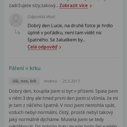
zadržujete slzy,takový...
Zobrazit více
Odpovídá lékař:
Dobrý den Lucie, na druhé fotce je hrdlo
úplně v pořádku, není tam vidět nic
špatného. Se žaludkem by...
Celá odpověď
Pálení v krku
Uši, nos, krk
Andrea
25.5.2017
Dobrý den, koupila jsem si byt v přízemí. Spala jsem
v něm 3 dny ale hned první den jsem si všimla, že mi
je tam z něčeho špatně. V noci jsem nemohla spát,
vzduch nebyl normální, čistý, prostě nebyl takový
jaký normálně dýcháme. Musela jsem se tedy
odstěhovat. Do tohoto bytu musím bohužel nadále