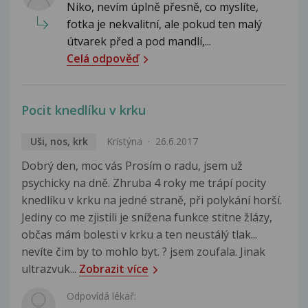
Niko, nevím úplně přesně, co myslíte,
fotka je nekvalitní, ale pokud ten malý
útvarek před a pod mandlí,...
Celá odpověď
Pocit knedlíku v krku
Uši, nos, krk
Kristýna
26.6.2017
Dobrý den, moc vás Prosím o radu, jsem už
psychicky na dně. Zhruba 4 roky me trápí pocity
knedlíku v krku na jedné straně, při polykání horší.
Jediny co me zjistili je snížena funkce stitne žlázy,
občas mám bolesti v krku a ten neustálý tlak...
nevíte čim by to mohlo byt. ? jsem zoufala. Jinak
ultrazvuk...
Zobrazit více
Odpovídá lékař: