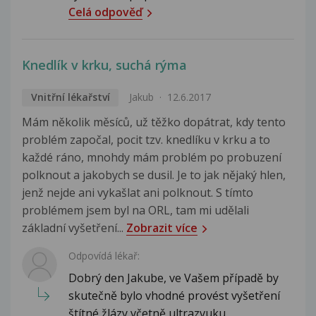
Celá odpověď
Knedlík v krku, suchá rýma
Vnitřní lékařství
Jakub
12.6.2017
Mám několik měsíců, už těžko dopátrat, kdy tento
problém započal, pocit tzv. knedlíku v krku a to
každé ráno, mnohdy mám problém po probuzení
polknout a jakobych se dusil. Je to jak nějaký hlen,
jenž nejde ani vykašlat ani polknout. S tímto
problémem jsem byl na ORL, tam mi udělali
základní vyšetření...
Zobrazit více
Odpovídá lékař:
Dobrý den Jakube, ve Vašem případě by
skutečně bylo vhodné provést vyšetření
štítné žlázy včetně ultrazvuku...