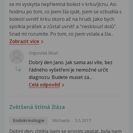
se mi vyskytla nepřiemná bolest v krku/jícnu. Asi
hodinu po tom, co jsem šla spát, jsem se vzbudila s
bolestí uvnitř krku skoro až na hrudi. Jako bych
spolkla prášek a zůstal uvnitř a "nesklouzl dolů".
Snad mi rozumíte. Po tom, co jsem vstala a šla...
Zobrazit více
Odpovídá lékař:
Dobrý den Jano. Jak sama asi víte, bez
řádného vyšetření je nemožné určit
diagnozu. Budete muset za...
Celá odpověď
Zvětšená štítná žláza
Endokrinologie
Michaela
5.5.2017
Dobrý den, chtěla jsem se prosím zeptat, byla jsem