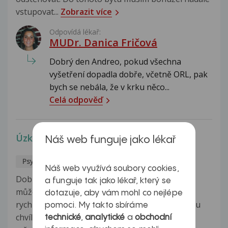
vstupovat...
Zobrazit více
Odpovídá lékař:
MUDr. Danica Fričová
Dobrý den Andreo, pokud všechna
vyšetření dopadla dobře, včetně ORL, pak
bych se nebála, že v krku něco...
Celá odpověď
Úzkost a bušení srdce
Náš web funguje jako lékař
Psychika
Jakub
24.5.2017
Náš web využívá soubory cookies,
Dobrý den, je mi 19 let a chtěl bych se zeptat co
a funguje tak jako lékař, který se
může mít za příčinu když mi z ničeho nic začne
dotazuje, aby vám mohl co nejlépe
rychle bít srdce, mám "knedlík" v krku a je mi v tu
pomoci. My takto sbíráme
chvíli úzko. Donedávna to bylo jen párkrát do
technické
,
analytické
a
obchodní