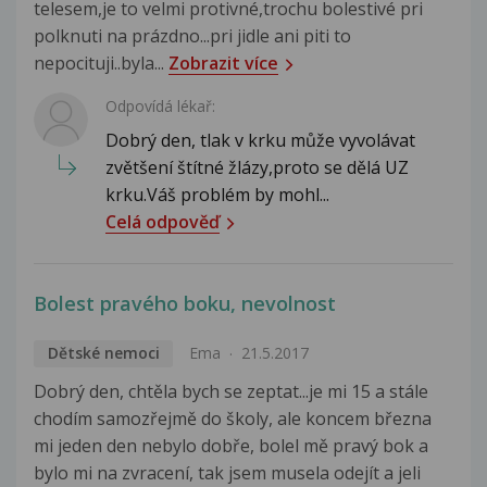
telesem,je to velmi protivné,trochu bolestivé pri
polknuti na prázdno...pri jidle ani piti to
nepocituji..byla...
Zobrazit více
Odpovídá lékař:
Dobrý den, tlak v krku může vyvolávat
zvětšení štítné žlázy,proto se dělá UZ
krku.Váš problém by mohl...
Celá odpověď
Bolest pravého boku, nevolnost
Dětské nemoci
Ema
21.5.2017
Dobrý den, chtěla bych se zeptat...je mi 15 a stále
chodím samozřejmě do školy, ale koncem března
mi jeden den nebylo dobře, bolel mě pravý bok a
bylo mi na zvracení, tak jsem musela odejít a jeli