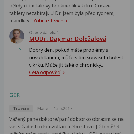
někdy cítím takový ten knedlík v krku.. Cucavé
tablety nezabírají. U Dr. jsem byla před týdnem,
mandle v...
Zobrazit více
Odpovídá lékař:
MUDr. Dagmar Doležalová
Dobrý den, pokud máte problémy s
nosohltanem, může s tím souviset i bolest
v krku. Může jít také o chronický...
Celá odpověď
GER
Trávení
Marie
15.5.2017
Vážený pane doktore/paní doktorko obracím se na
vás s žádostí o konzultaci mého stavu. Již téměř 3
měsíce mám pocit knedlíku v krku - ORL negativní