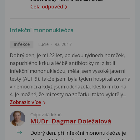
Celá odpověď
Infekční mononukleóza
Infekce
Lucie
9.6.2017
Dobrý den, je mi 22 let, po dvou týdnech horeček,
napuchlého krku a léčbě antibiotiky mi zjistili
infekční mononukleózu, měla jsem vysoké jaterní
testy (ALT 9), takže jsem byla týden hospitalizovaná
v nemocnici a když jsem odcházela, kleslo mi to na
4. Je možné, že mi testy na začátku takto vyletěly...
Zobrazit více
Odpovídá lékař:
MUDr. Dagmar Doležalová
Dobrý den, při infekční mononukleóze je