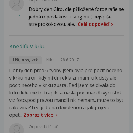
Dobrý den Gito, dle přiložené fotografie se
jedná o povlakovou angínu ( nejspíše
streptokokovou, ale...
Celá odpověď
Knedlík v krku
Uši, nos, krk
Nika
28.6.2017
Dobry den pred 6 tydny jsem byla pro pocit neceho
v krku na orl kdy mi dr rekla zr mam krk cisty ale
pocit neceho v krku zustal.Ted jsem se divala do
krku kde me to trapilo a nasla pod mandli vyrustek
viz foto,pod pravou mandli nic nemam...muze to byt
rakovina?Ted jedu na dovolenou a jak prijedu
opet...
Zobrazit více
Odpovídá lékař: