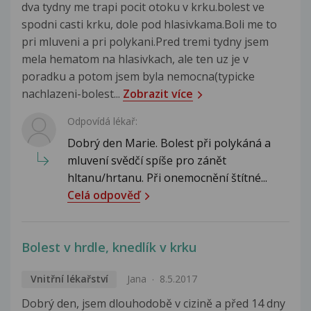
dva tydny me trapi pocit otoku v krku.bolest ve
spodni casti krku, dole pod hlasivkama.Boli me to
pri mluveni a pri polykani.Pred tremi tydny jsem
mela hematom na hlasivkach, ale ten uz je v
poradku a potom jsem byla nemocna(typicke
nachlazeni-bolest...
Zobrazit více
Odpovídá lékař:
Dobrý den Marie. Bolest při polykáná a
mluvení svědčí spíše pro zánět
hltanu/hrtanu. Při onemocnění štítné...
Celá odpověď
Bolest v hrdle, knedlík v krku
Vnitřní lékařství
Jana
8.5.2017
Dobrý den, jsem dlouhodobě v cizině a před 14 dny