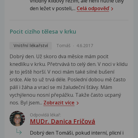
vhodný klidový režim, ale není nutné celý
den ležet v posteli,...
Celá odpověď
Pocit cizího tělesa v krku
Vnitřní lékařství
Tomáš
4.6.2017
Dobrý den. Už skoro dva měsíce mám pocit
knedlíku v krku. Přetrvává to celý den. V noci v klidu
je to ještě horší. V noci mám také silné bušení
srdce. Ale to už trvá déle. Poslední dobou mě často
pálí i žáha a vrací se mi žaludeční šťávy. Mám
vychýlenou nosní přepážku. Takže často ucpaný
nos. Byl jsem...
Zobrazit více
Odpovídá lékař:
MUDr. Danica Fričová
Dobrý den Tomáši, pokud interní, plicní i