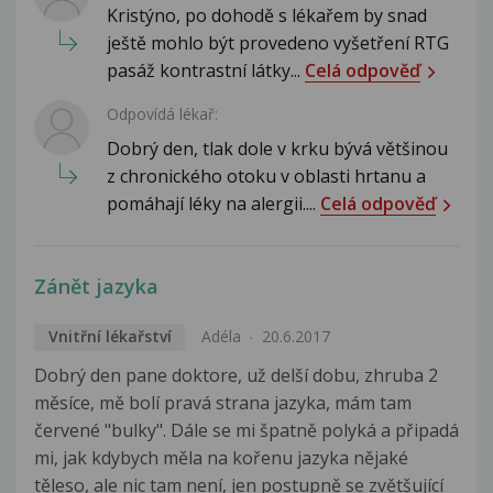
Kristýno, po dohodě s lékařem by snad
ještě mohlo být provedeno vyšetření RTG
pasáž kontrastní látky...
Celá odpověď
Odpovídá lékař:
Dobrý den, tlak dole v krku bývá většinou
z chronického otoku v oblasti hrtanu a
pomáhají léky na alergii....
Celá odpověď
Zánět jazyka
Vnitřní lékařství
Adéla
20.6.2017
Dobrý den pane doktore, už delší dobu, zhruba 2
měsíce, mě bolí pravá strana jazyka, mám tam
červené "bulky". Dále se mi špatně polyká a připadá
mi, jak kdybych měla na kořenu jazyka nějaké
těleso, ale nic tam není, jen postupně se zvětšující