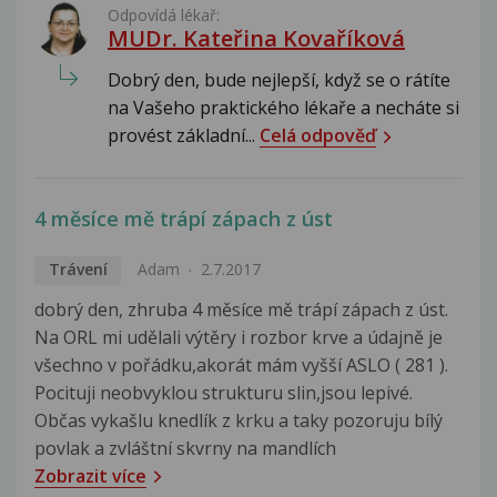
Odpovídá lékař:
MUDr. Kateřina Kovaříková
Dobrý den, bude nejlepší, když se o rátíte
na Vašeho praktického lékaře a necháte si
provést základní...
Celá odpověď
4 měsíce mě trápí zápach z úst
Trávení
Adam
2.7.2017
dobrý den, zhruba 4 měsíce mě trápí zápach z úst.
Na ORL mi udělali výtěry i rozbor krve a údajně je
všechno v pořádku,akorát mám vyšší ASLO ( 281 ).
Pocituji neobvyklou strukturu slin,jsou lepivé.
Občas vykašlu knedlík z krku a taky pozoruju bílý
povlak a zvláštní skvrny na mandlích
Zobrazit více