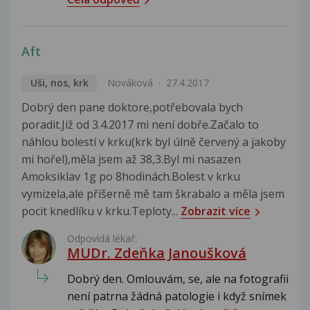
Aft
Uši, nos, krk
Nováková
27.4.2017
Dobrý den pane doktore,potřebovala bych
poradit.Již od 3.4.2017 mi není dobře.Začalo to
náhlou bolestí v krku(krk byl úlně červený a jakoby
mi hořel),měla jsem až 38,3.Byl mi nasazen
Amoksiklav 1g po 8hodinách.Bolest v krku
vymizela,ale příšerně mě tam škrabalo a měla jsem
pocit knedlíku v krku.Teploty...
Zobrazit více
Odpovídá lékař:
MUDr. Zdeňka Janoušková
Dobrý den. Omlouvám, se, ale na fotografii
není patrna žádná patologie i když snímek