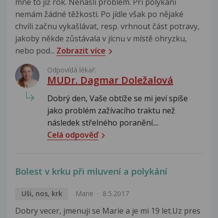
mne to již rok. Nenašli problém. Při polykání
nemám žádné těžkosti. Po jídle však po nějaké
chvíli začnu vykašlávat, resp. vrhnout část potravy,
jakoby někde zůstávala v jícnu v místě ohryzku,
nebo pod...
Zobrazit více
Odpovídá lékař:
MUDr. Dagmar Doležalová
Dobrý den, Vaše obtíže se mi jeví spíše
jako problém zažívacího traktu než
následek střelného poranění....
Celá odpověď
Bolest v krku při mluvení a polykání
Uši, nos, krk
Marie
8.5.2017
Dobry vecer, jmenuji se Marie a je mi 19 let.Uz pres