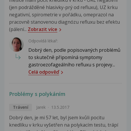
(jen podrážděné hlasivky-prý od refluxu), UZ krku
negativní, spirometrie v pořádku, omeprazol na
pracovně stanovenou diagnózu refluxu bez efektu
(pálení...
Zobrazit více
Odpovídá lékař:
Dobrý den, podle popisovaných problémů
to skutečně připomíná symptomy
gastroezofageálního refluxu s projevy...
Celá odpověď
Problémy s polykáním
Trávení
Jarek
13.5.2017
Dobrý den, je mi 57 let, byl jsem kvůli pocitu
knedlíku v krku vyšetřen na polykacím testu, trápí