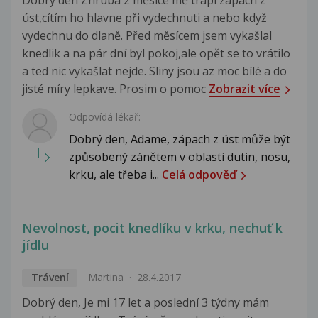
úst,cítím ho hlavne při vydechnuti a nebo když
vydechnu do dlaně. Před měsícem jsem vykašlal
knedlik a na pár dní byl pokoj,ale opět se to vrátilo
a ted nic vykašlat nejde. Sliny jsou az moc bílé a do
jisté míry lepkave. Prosim o pomoc
Zobrazit více
Odpovídá lékař:
Dobrý den, Adame, zápach z úst může být
způsobený zánětem v oblasti dutin, nosu,
krku, ale třeba i...
Celá odpověď
Nevolnost, pocit knedlíku v krku, nechuť k
jídlu
Trávení
Martina
28.4.2017
Dobrý den, Je mi 17 let a poslední 3 týdny mám