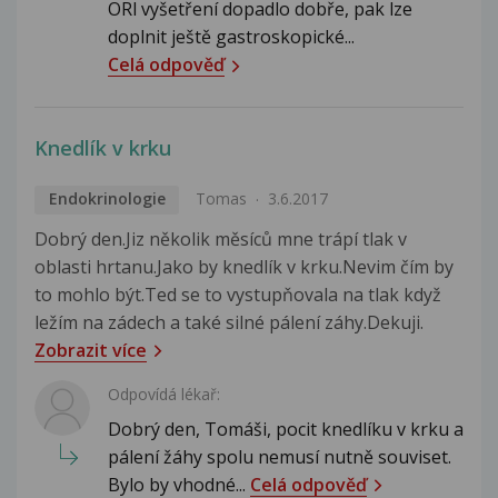
ORl vyšetření dopadlo dobře, pak lze
doplnit ještě gastroskopické...
Celá odpověď
Knedlík v krku
Endokrinologie
Tomas
3.6.2017
Dobrý den.Jiz několik měsíců mne trápí tlak v
oblasti hrtanu.Jako by knedlík v krku.Nevim čím by
to mohlo být.Ted se to vystupňovala na tlak když
ležím na zádech a také silné pálení záhy.Dekuji.
Zobrazit více
Odpovídá lékař:
Dobrý den, Tomáši, pocit knedlíku v krku a
pálení žáhy spolu nemusí nutně souviset.
Bylo by vhodné...
Celá odpověď