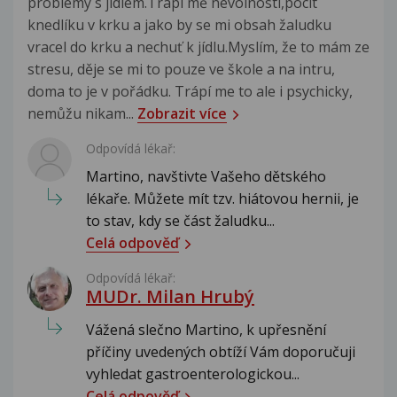
problémy s jídlem.Trápí mě nevolnosti,pocit
knedlíku v krku a jako by se mi obsah žaludku
vracel do krku a nechuť k jídlu.Myslím, že to mám ze
stresu, děje se mi to pouze ve škole a na intru,
doma to je v pořádku. Trápí me to ale i psychicky,
nemůžu nikam...
Zobrazit více
Odpovídá lékař:
Martino, navštivte Vašeho dětského
lékaře. Můžete mít tzv. hiátovou hernii, je
to stav, kdy se část žaludku...
Celá odpověď
Odpovídá lékař:
MUDr. Milan Hrubý
Vážená slečno Martino, k upřesnění
příčiny uvedených obtíží Vám doporučuji
vyhledat gastroenterologickou...
Celá odpověď