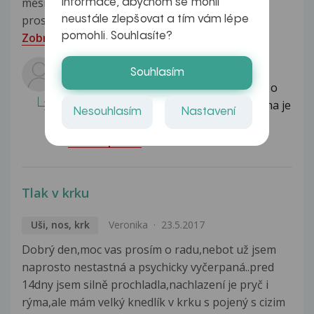
měsíce ale nyní je to skoro každý týden. Nevíte
informace, abychom se mohli
prosím čím to může být ? Děkuji za odpověď
neustále zlepšovat a tím vám lépe
pomohli. Souhlasíte?
Zobrazit více
Odpovídá lékař:
Souhlasím
Dobrý den Jakube, mohlo by se jednat o
ataky panické poruchy. Panická porucha je
Nesouhlasím
Nastavení
úzkostná porucha. Hlavní...
Celá odpověď
Tlak v krku
Uši, nos, krk
Veronika
23.5.2017
Dobrý den,moc vas prosím o radu,nebot už jsem
naprosto nestastná a psychicky vyčerpaná..pred
14dny jsem silně prochladla,nachlazení je pryč i
rýma,ale mám velký knedlík v krku s pojený s cizim