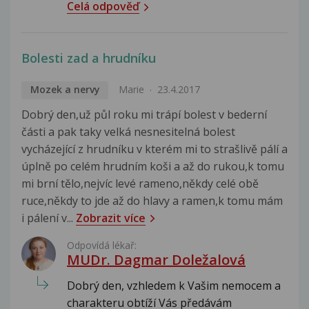
Celá odpověď
Bolesti zad a hrudníku
Mozek a nervy
Marie
23.4.2017
Dobrý den,už půl roku mi trápí bolest v bederní
části a pak taky velká nesnesitelná bolest
vycházející z hrudníku v kterém mi to strašlivě pálí a
úplně po celém hrudním koši a až do rukou,k tomu
mi brní tělo,nejvíc levé rameno,někdy celé obě
ruce,někdy to jde až do hlavy a ramen,k tomu mám
i pálení v...
Zobrazit více
Odpovídá lékař:
MUDr. Dagmar Doležalová
Dobrý den, vzhledem k Vašim nemocem a
charakteru obtíží Vás předávám