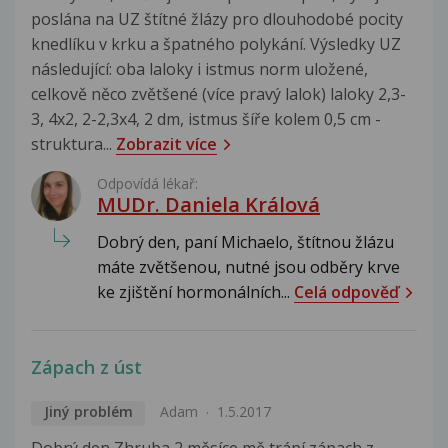
poslána na UZ štítné žlázy pro dlouhodobé pocity
knedlíku v krku a špatného polykání. Výsledky UZ
následující: oba laloky i istmus norm uložené,
celkově něco zvětšené (více pravý lalok) laloky 2,3-
3, 4x2, 2-2,3x4, 2 dm, istmus šíře kolem 0,5 cm -
struktura...
Zobrazit více
Odpovídá lékař:
MUDr. Daniela Králová
Dobrý den, paní Michaelo, štítnou žlázu
máte zvětšenou, nutné jsou odběry krve
ke zjištění hormonálních...
Celá odpověď
Zápach z úst
Jiný problém
Adam
1.5.2017
Dobrý den Zhruba 2 měsíce mě trápí zápach z