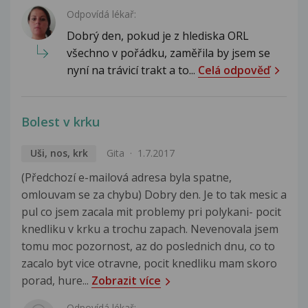
Odpovídá lékař:
Dobrý den, pokud je z hlediska ORL
všechno v pořádku, zaměřila by jsem se
nyní na trávicí trakt a to...
Celá odpověď
Bolest v krku
Uši, nos, krk
Gita
1.7.2017
(Předchozí e-mailová adresa byla spatne,
omlouvam se za chybu) Dobry den. Je to tak mesic a
pul co jsem zacala mit problemy pri polykani- pocit
knedliku v krku a trochu zapach. Nevenovala jsem
tomu moc pozornost, az do poslednich dnu, co to
zacalo byt vice otravne, pocit knedliku mam skoro
porad, hure...
Zobrazit více
Odpovídá lékař: