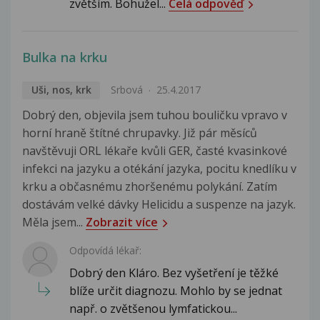
zvětším. Bohužel...
Celá odpověď
Bulka na krku
Uši, nos, krk
Srbová
25.4.2017
Dobrý den, objevila jsem tuhou bouličku vpravo v
horní hraně štítné chrupavky. Již pár měsíců
navštěvuji ORL lékaře kvůli GER, časté kvasinkové
infekci na jazyku a otékání jazyka, pocitu knedlíku v
krku a občasnému zhoršenému polykání. Zatím
dostávám velké dávky Helicidu a suspenze na jazyk.
Měla jsem...
Zobrazit více
Odpovídá lékař:
Dobrý den Kláro. Bez vyšetření je těžké
blíže určit diagnozu. Mohlo by se jednat
např. o zvětšenou lymfatickou...