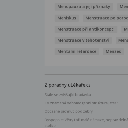
Menopauza a její příznaky
Men
Meniskus
Menstruace po poro
Menstruace při antikoncepci
M
Menstruace v těhotenství
Mens
Mentální retardace
Menzes
Z poradny uLékaře.cz
Stále se zvětšující bradavka
Co znamená nehomogenní struktura jater?
Občasné píchnutí pod žebry
Dyspepsie: Větry i při malé námaze, nepravideln
stolice