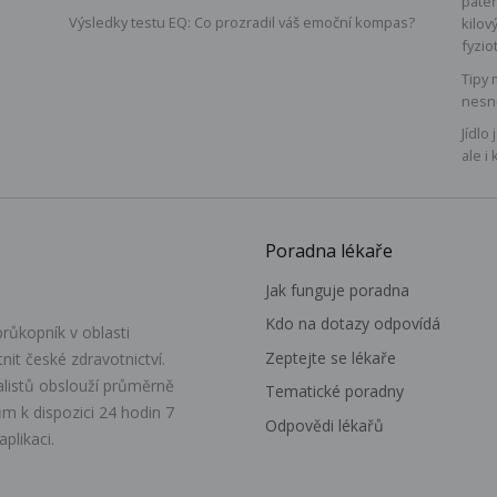
páteř
Výsledky testu EQ: Co prozradil váš emoční kompas?
kilov
fyzio
Tipy 
nesn
Jídlo
ale i 
Poradna lékaře
Jak funguje poradna
Kdo na dotazy odpovídá
růkopník v oblasti
Zeptejte se lékaře
itnit české zdravotnictví.
alistů obslouží průměrně
Tematické poradny
m k dispozici 24 hodin 7
Odpovědi lékařů
plikaci.