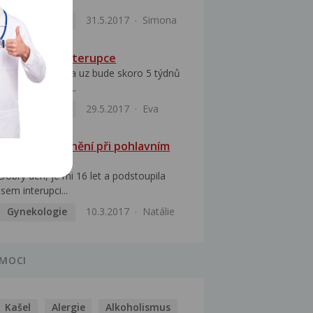
Gynekologie
31.5.2017
Simona
Opakovaná interupce
Dobry den, dcera uz bude skoro 5 týdnů
po miniinterupci...
Gynekologie
29.5.2017
Eva
Riziko otěhotnění při pohlavním
styku
Dobrý den, je mi 16 let a podstoupila
jsem interupci...
Gynekologie
10.3.2017
Natálie
MOCI
Kašel
Alergie
Alkoholismus