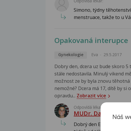
Odpovídá lékař:
Simono, týdny těhotenství
menstruace, takže to u Vá
Opakovaná interupce
Gynekologie
Eva
29.5.2017
Dobry den, dcera uz bude skoro 5 t
stále nedostavila. Minulý vikend mě
možnost ze by byla znovu těhotná 
nemožné? Dcera má 17, dítě by si 
opravdu...
Zobrazit více
Odpovídá lékař:
MUDr. Danica Fričo
Náš we
Dobrý den Evo, k obnovení