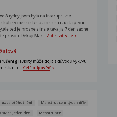
ed 8 tydny jsem byla na interupci,vse
druhe v mesici dostala menstruaci ta prvni
,ale ted je hrozne silna a teva jiz 7 den,zadne
dte prosim. Dekuji Marie
Zobrazit více
žalová
rušení gravidity může dojít z důvodu výkyvu
 sliznice...
Celá odpověď
ruace otěhotnění
Menstruace o týden dřív
truace jeden den
Menstruace