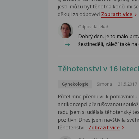
jestli můžu být těhotná končí mi š
děkuji za odpověď
Zobrazit více
Odpovídá lékař:
Dobrý den, je to málo pr
šestinedělí, záleží také n
Těhotenství v 16 letec
Gynekologie
Simona
31.5.2017
Přítel mne přemluvil k pohlavnímu 
antikoncepci přerušovanou soulož 
radu jsem si udělala těhotenský tes
pozitivní.Dnes jsem navštívila své
těhotenství...
Zobrazit více