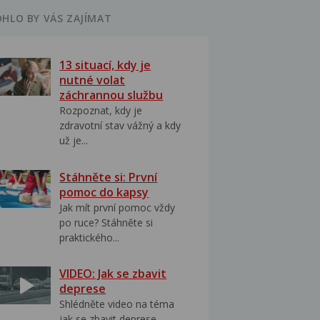
HLO BY VÁS ZAJÍMAT
13 situací, kdy je
nutné volat
záchrannou službu
Rozpoznat, kdy je
zdravotní stav vážný a kdy
už je...
Stáhněte si: První
pomoc do kapsy
Jak mít první pomoc vždy
po ruce? Stáhněte si
praktického...
VIDEO: Jak se zbavit
deprese
Shlédněte video na téma
jak se zbavit deprese..