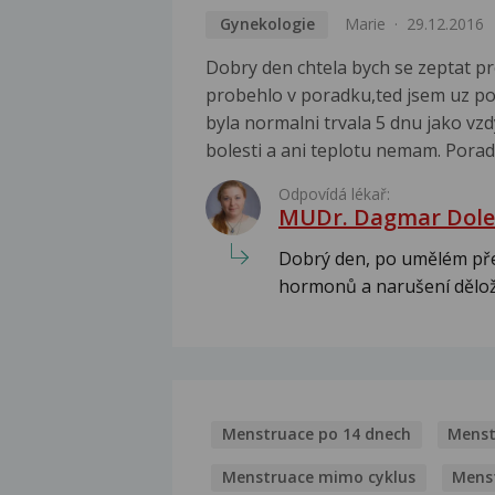
Gynekologie
Marie
29.12.2016
Dobry den chtela bych se zeptat pr
probehlo v poradku,ted jsem uz po 
byla normalni trvala 5 dnu jako vzdy
bolesti a ani teplotu nemam. Pora
Odpovídá lékař:
MUDr. Dagmar Dole
Dobrý den, po umělém pře
hormonů a narušení děložní
Menstruace po 14 dnech
Menst
Menstruace mimo cyklus
Mens