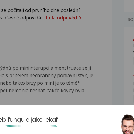
 se počítají od prvního dne poslední
s přesně odpovídá....
Celá odpověď
SO
ýdnů po miniinterupci a menstruace se ji
la s přítelem nechraneny pohlavni styk, je
nebo takto brzy po mini je to téměř
opět nemohla nechat, takže kdyby byla
vá
b funguje jako lékař
 menstruace po interupci dochází za 4-6