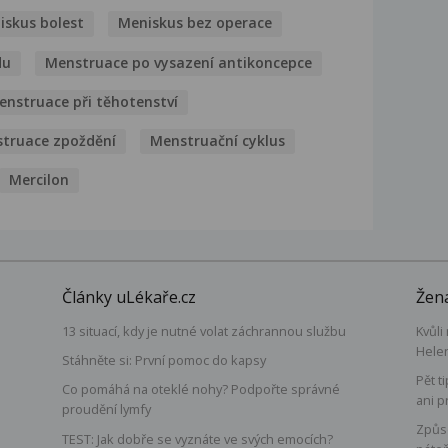
iskus bolest
Meniskus bez operace
du
Menstruace po vysazení antikoncepce
enstruace při těhotenství
truace zpoždění
Menstruační cyklus
Mercilon
Články uLékaře.cz
Žena
13 situací, kdy je nutné volat záchrannou službu
Kvůli
Hele
Stáhněte si: První pomoc do kapsy
Pět t
Co pomáhá na oteklé nohy? Podpořte správné
ani p
proudění lymfy
á
Způso
TEST: Jak dobře se vyznáte ve svých emocích?