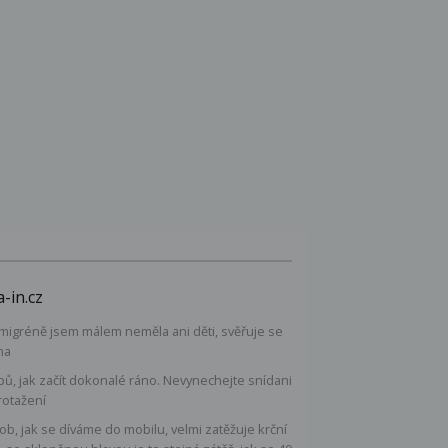
-in.cz
 migréně jsem málem neměla ani děti, svěřuje se
na
ipů, jak začít dokonalé ráno. Nevynechejte snídani
rotažení
b, jak se díváme do mobilu, velmi zatěžuje krční