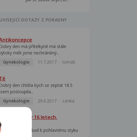
UVISEJÍCÍ DOTAZY Z PORADNY
Antikoncepce
Dobry den má přítelkyně má stále
výtoky měli jsme nechráněný...
Gynekologie
11.7.2017
tomáš
Tě
Dobrý den chtěla bych se zeptat 18.5
jsem postoupila...
Gynekologie
29.6.2017
Lenka
Těhotenství v 16 letech,
interrupce
Přítel mne přemluvil k pohlavnímu styku
při kterém...