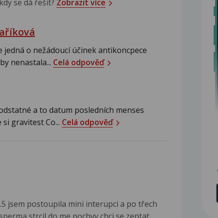
 kdy se dá řešit?
Zobrazit více
aříková
e jedná o nežádoucí účinek antikoncpece
by nenastala...
Celá odpověď
odstatné a to datum posledních menses
 si gravitest Co...
Celá odpověď
.5 jsem postoupila mini interupci a po třech
 sperma strcil do me pochvy chci se zeptat