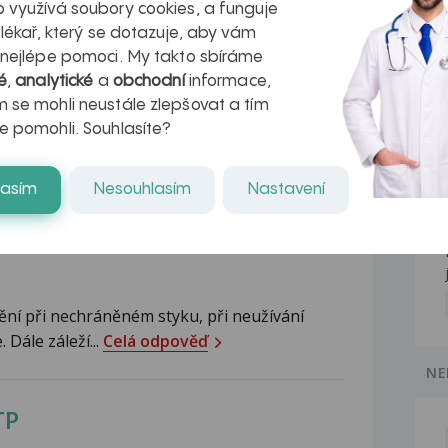
e všechno,...
Celá odpověď
 využívá soubory cookies, a funguje
 lékař, který se dotazuje, aby vám
 nejlépe pomoci. My takto sbíráme
 pohlavním styku
é
,
analytické
a
obchodní
informace,
 se mohli neustále zlepšovat a tím
e pomohli. Souhlasíte?
a jsem interupci před 5-ti týdny. Ve 3-tím
lasím
Nesouhlasím
Nastavení
ala s přítelem. Minulý týden jsem měla
ala. Chci se zeptat jak velké je riziko že
ění při nechráněném styku, při neužívání
 Dále záleží...
Celá odpověď
NE
TP