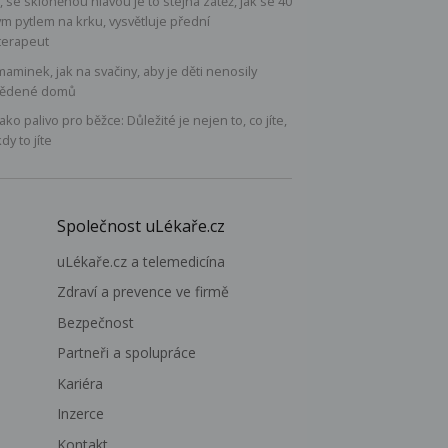
, se skloněnou hlavou je to stejná zátěž, jak se 40
ým pytlem na krku, vysvětluje přední
terapeut
maminek, jak na svačiny, aby je děti nenosily
ědené domů
 jako palivo pro běžce: Důležité je nejen to, co jíte,
kdy to jíte
Společnost uLékaře.cz
uLékaře.cz a telemedicína
Zdraví a prevence ve firmě
Bezpečnost
Partneři a spolupráce
Kariéra
Inzerce
Kontakt