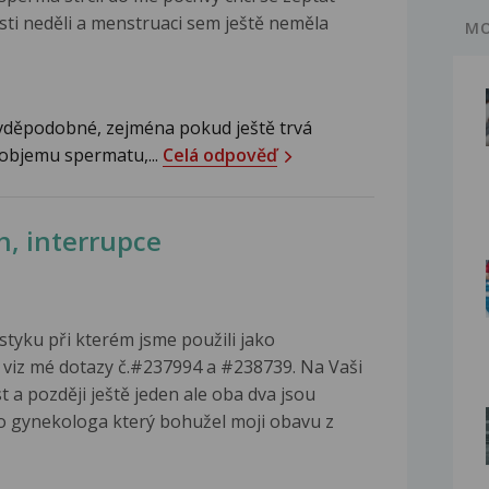
esti neděli a menstruaci sem ještě neměla
MO
avděpodobné, zejména pokud ještě trvá
a objemu spermatu,...
Celá odpověď
h, interrupce
styku při kterém jsme použili jako
viz mé dotazy č.#237994 a #238739. Na Vaši
t a později ještě jeden ale oba dva jsou
ho gynekologa který bohužel moji obavu z