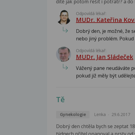
dítě jak potom řešit i potratr? a do
Odpovídá lékař:
MUDr. Kateřina Kov
Dobrý den, je možné, že s
nebo jiný problém. Pokud 
Odpovídá lékař:
MUDr. Jan Sládeček
Vážený pane neudáváte p
pokud již měly být udělejte
Tě
Gynekologie
Lenka
29.6.2017
Dobrý den chtěla bych se zeptat 18
týdnech přítel onanoval a prsty od