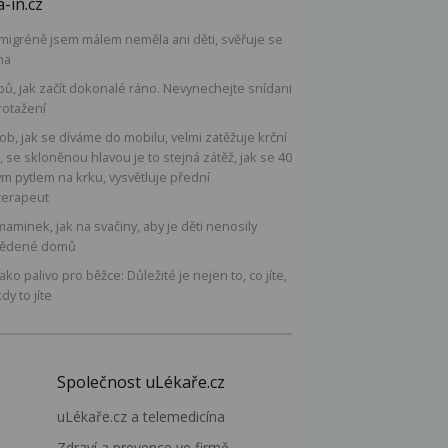
-in.cz
 migréně jsem málem neměla ani děti, svěřuje se
na
ipů, jak začít dokonalé ráno. Nevynechejte snídani
rotažení
b, jak se díváme do mobilu, velmi zatěžuje krční
, se skloněnou hlavou je to stejná zátěž, jak se 40
ým pytlem na krku, vysvětluje přední
terapeut
maminek, jak na svačiny, aby je děti nenosily
ědené domů
 jako palivo pro běžce: Důležité je nejen to, co jíte,
kdy to jíte
Společnost uLékaře.cz
uLékaře.cz a telemedicína
Zdraví a prevence ve firmě