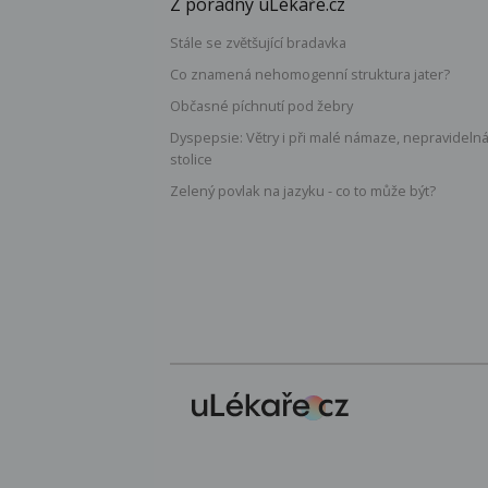
Z poradny uLékaře.cz
Stále se zvětšující bradavka
Co znamená nehomogenní struktura jater?
Občasné píchnutí pod žebry
Dyspepsie: Větry i při malé námaze, nepravideln
stolice
Zelený povlak na jazyku - co to může být?