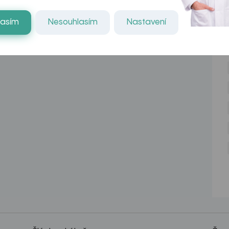
lasím
Nesouhlasím
Nastavení
NE