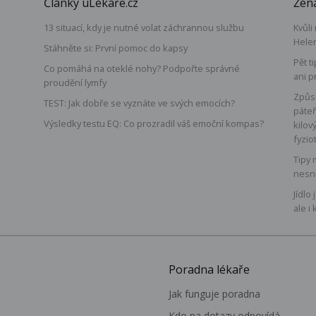
Články uLékaře.cz
Žena
13 situací, kdy je nutné volat záchrannou službu
Kvůli
Hele
Stáhněte si: První pomoc do kapsy
Pět t
Co pomáhá na oteklé nohy? Podpořte správné
ani p
proudění lymfy
á
Způso
TEST: Jak dobře se vyznáte ve svých emocích?
páteř
Výsledky testu EQ: Co prozradil váš emoční kompas?
kilov
fyzio
Tipy 
nesn
Jídlo
ale i 
Poradna lékaře
Jak funguje poradna
Kdo na dotazy odpovídá