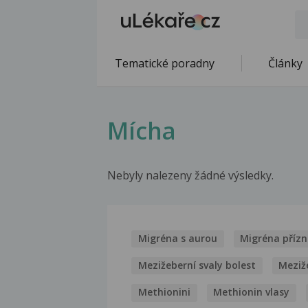
Tematické poradny
Články
Mícha
Nebyly nalezeny žádné výsledky.
Migréna s aurou
Migréna příz
Mezižeberní svaly bolest
Meziž
Methionini
Methionin vlasy