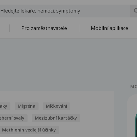
Pro zaměstnavatele
Mobilní aplikace
MO
naky
Migréna
Míčkování
eberní svaly
Mezizubní kartáčky
Methionin vedlejší účinky