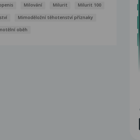
openis
Milování
Milurit
Milurit 100
ství
Mimoděložní těhotenství příznaky
motělní oběh