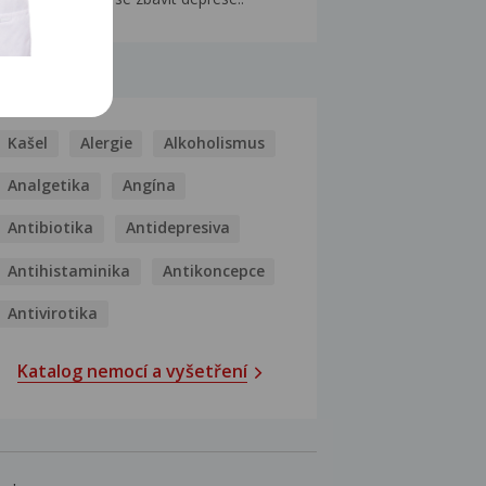
MOCI
Kašel
Alergie
Alkoholismus
Analgetika
Angína
Antibiotika
Antidepresiva
Antihistaminika
Antikoncepce
Antivirotika
Katalog nemocí a vyšetření