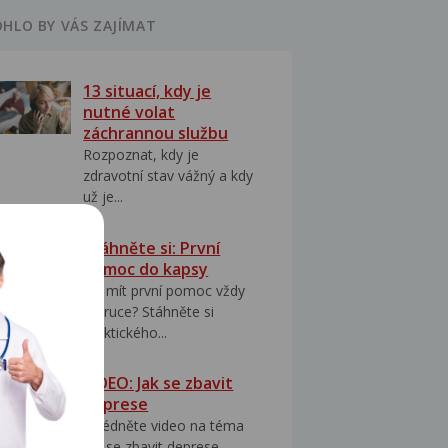
HLO BY VÁS ZAJÍMAT
13 situací, kdy je
nutné volat
záchrannou službu
Rozpoznat, kdy je
zdravotní stav vážný a kdy
už je...
Stáhněte si: První
pomoc do kapsy
Jak mít první pomoc vždy
po ruce? Stáhněte si
praktického...
VIDEO: Jak se zbavit
deprese
Shlédněte video na téma
jak se zbavit deprese..