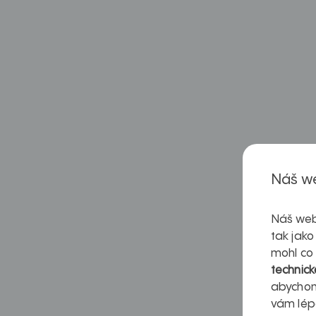
Náš we
Náš web
tak jako
mohl co
technick
abychom
vám lép