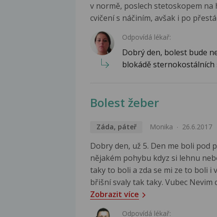
v normě, poslech stetoskopem na hr
cvičení s náčiním, avšak i po přestá
Odpovídá lékař:
Dobrý den, bolest bude ne
blokádě sternokostálních s
Bolest žeber
Záda, páteř
Monika
26.6.2017
Dobry den, už 5. Den me boli pod p
nějakém pohybu kdyz si lehnu nebo
taky to boli a zda se mi ze to boli 
břišní svaly tak taky. Vubec Nevim
Zobrazit více
Odpovídá lékař: