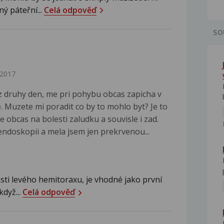
ý páteřní...
Celá odpověď
SO
.2017
z druhy den, me pri pohybu obcas zapicha v
. Muzete mi poradit co by to mohlo byt? Je to
 obcas na bolesti zaludku a souvisle i zad.
 endoskopii a mela jsem jen prekrvenou...
sti levého hemitoraxu, je vhodné jako první
když...
Celá odpověď