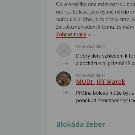
Od včerejšího dne mám ostrou bole
ostrou bolest, jako by mě někdo v
nafouklé břicho ,je to trvalý stav,
žaludku.Vzhledem k tomu, že mám tr
Zobrazit více
Odpovídá lékař:
Dobrý den, vzhledem k tom
a dochází k ní při změně p
Odpovídá lékař:
MUDr. Jiří Marek
Příčina bolesti může být z
poněkud nebezpečnější než
Blokáda žeber