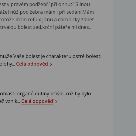
st v pravém podžebří při ohnutí .Silnou
rážel nůž pod žebra mám i při sedání.Mám
 protože mám reflux jícnu a chronický zánět
valou bolest zad,krční páteře mi dnes...
u,že Vaše bolest je charakteru ostré bolesti
olohy...
Celá odpověď
 oblasti orgánů dutiny břišní, což by bylo
 vznik...
Celá odpověď