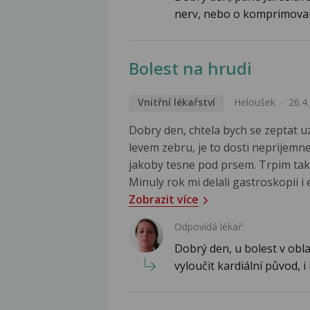
nerv, nebo o komprimovan
Bolest na hrudi
Vnitřní lékařství
Heloušek
26.4
Dobry den, chtela bych se zeptat u
levem zebru, je to dosti neprijemne
jakoby tesne pod prsem. Trpim take
Minuly rok mi delali gastroskopii i
Zobrazit více
Odpovídá lékař:
Dobrý den, u bolest v obla
vyloučit kardiální původ, i 