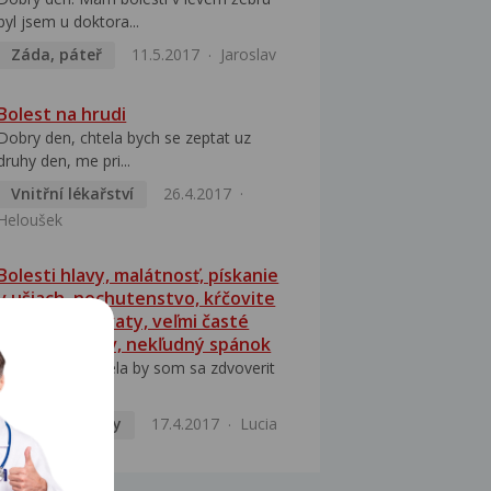
byl jsem u doktora...
Záda, páteř
11.5.2017
Jaroslav
Bolest na hrudi
Dobry den, chtela bych se zeptat uz
druhy den, me pri...
Vnitřní lékařství
26.4.2017
Heloušek
Bolesti hlavy, malátnosť, pískanie
v ušiach, nechutenstvo, kŕčovite
panické záchvaty, veľmi časté
zašklby svalov, nekľudný spánok
Dobrý deň, Chcela by som sa zdvoverit
s tým že som...
Mozek a nervy
17.4.2017
Lucia