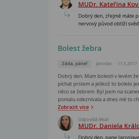
MUDr. Kateřina Kov
Dobrý den, zřejmě máte p
nervový původ obtíží svědčí
Bolest žebra
Záda, páteř
Jaroslav
11.5.2017
Dobrý den. Mam bolesti v levém že
píchat prstem a jelikož to bolelo j
něco se žebrem. Byl jsem na scaneru
pomalu odeznívala a dnes mě to chy
Zobrazit více
Odpovídá lékař:
MUDr. Daniela Král
Dobrý den, pane Jaroslave