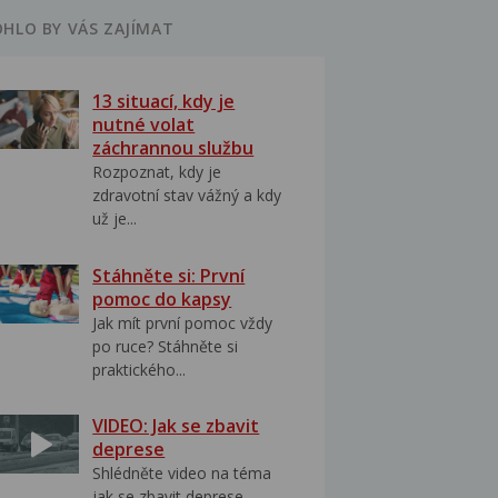
HLO BY VÁS ZAJÍMAT
13 situací, kdy je
nutné volat
záchrannou službu
Rozpoznat, kdy je
zdravotní stav vážný a kdy
už je...
Stáhněte si: První
pomoc do kapsy
Jak mít první pomoc vždy
po ruce? Stáhněte si
praktického...
VIDEO: Jak se zbavit
deprese
Shlédněte video na téma
jak se zbavit deprese..