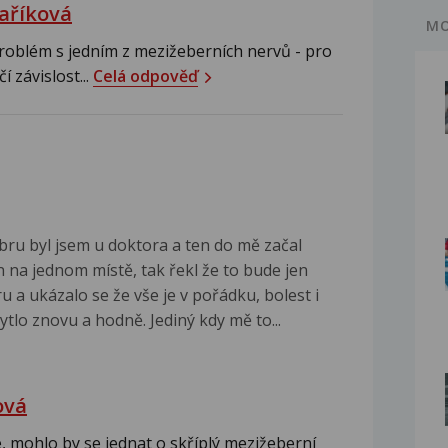
aříková
MO
roblém s jedním z mezižeberních nervů - pro
 závislost...
Celá odpověď
bru byl jsem u doktora a ten do mě začal
en na jednom místě, tak řekl že to bude jen
 a ukázalo se že vše je v pořádku, bolest i
tlo znovu a hodně. Jediný kdy mě to...
ová
, mohlo by se jednat o skříplý mezižeberní