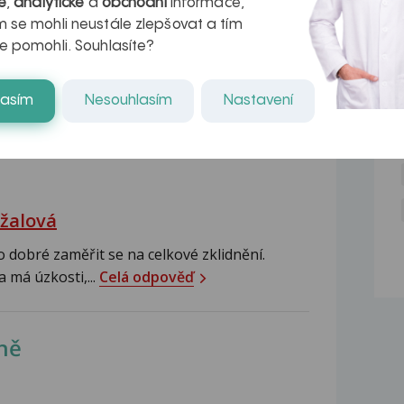
é
,
analytické
a
obchodní
informace,
NE
 se mohli neustále zlepšovat a tím
e pomohli. Souhlasíte?
í srdce - vše v pořádku (vnitřní i venkovní),
i podpaždím a bradavkou) našla bulku - dle
lasím
Nesouhlasím
Nastavení
každý den ochromuje bolest nad levým prsem,
 prsem mezi podpaždím a prostředkem...
žalová
 dobré zaměřit se na celkové zklidnění.
a má úzkosti,...
Celá odpověď
pně