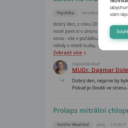
technick
abychom
Psychika
Veronika
14.4.2017
vám lép
dobrý den, z roku 2016 mám vyšetřen
nově jsem si v únoru na prsu (mez
Souh
sona - vše v pořádku. Teď mě ale 
někdy v místě bulky, většinou nad
Zobrazit více
Odpovídá lékař:
MUDr. Dagmar Dole
Dobrý den, nejprve by bylo
Pokud je člověk ve stresu 
Prolaps mitrální chlo
Vnitřní lékařství
Juraj
7.4.2017