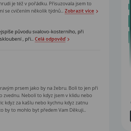
udi je též v pořádku. Přisuzovala jsem to
ní se cvičením několik týdnů...
Zobrazit více
jspíše původu svalovo-kosterního, při
kloubení , při...
Celá odpověď
ravým prsem jako by na žebru. Boli to jen při
 zvednu. Nebolí to kdyz jsem v klidu nebo
i vic kdyz za kašlu nebo kychnu kdyz zatnu
 co by to mohlo byt předem Vam Děkuji...