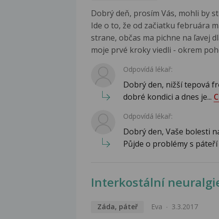
Dobrý deň, prosím Vás, mohli by st
Ide o to, že od začiatku februára ma
strane, občas ma pichne na ľavej dla
moje prvé kroky viedli - okrem pohot
Odpovídá lékař:
Dobrý den, nižší tepová fre
dobré kondici a dnes je...
C
Odpovídá lékař:
Dobrý den, Vaše bolesti n
Půjde o problémy s páteří
Interkostální neuralgi
Záda, páteř
Eva
3.3.2017