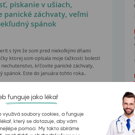
sť, pískanie v ušiach,
e panické záchvaty, veľmi
 nekľudný spánok
erit s tým že som pred niekoľkými dňami
čky ktorej som opísala moje ťažkosti: bolesti
, nechutenstvo, kŕčovite panické záchvaty,
ý spánok. Este do januára tohto roka...
b funguje jako lékař
omu, že Vás neuroložka nevyšetřila a jenom
 potíží...
Celá odpověď
 využívá soubory cookies, a funguje
 lékař, který se dotazuje, aby vám
 nejlépe pomoci. My takto sbíráme