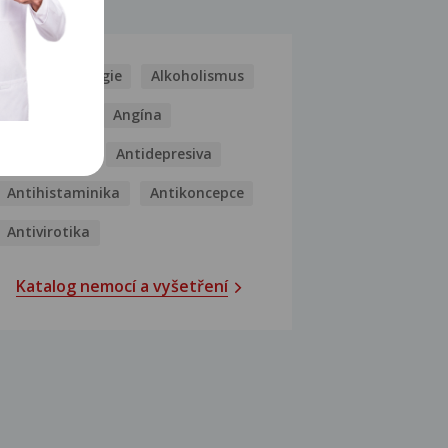
MOCI
Kašel
Alergie
Alkoholismus
Analgetika
Angína
Antibiotika
Antidepresiva
Antihistaminika
Antikoncepce
Antivirotika
Katalog nemocí a vyšetření