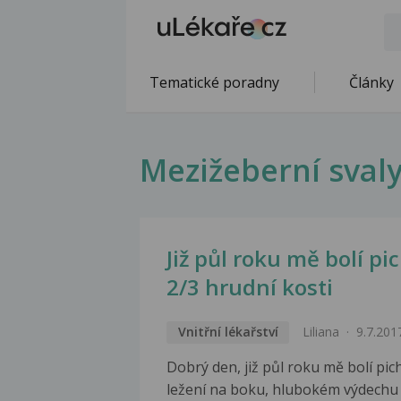
Tematické poradny
Články
Mezižeberní sval
Již půl roku mě bolí pi
2/3 hrudní kosti
Vnitřní lékařství
Liliana
9.7.201
Dobrý den, již půl roku mě bolí pich
ležení na boku, hlubokém výdechu