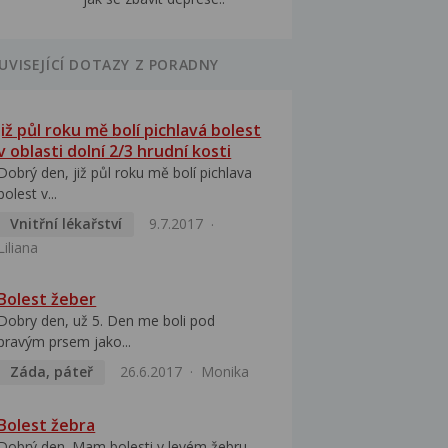
UVISEJÍCÍ DOTAZY Z PORADNY
Již půl roku mě bolí pichlavá bolest
v oblasti dolní 2/3 hrudní kosti
Dobrý den, již půl roku mě bolí pichlava
bolest v...
Vnitřní lékařství
9.7.2017
Liliana
Bolest žeber
Dobry den, už 5. Den me boli pod
pravým prsem jako...
Záda, páteř
26.6.2017
Monika
Bolest žebra
Dobrý den. Mam bolesti v levém žebru