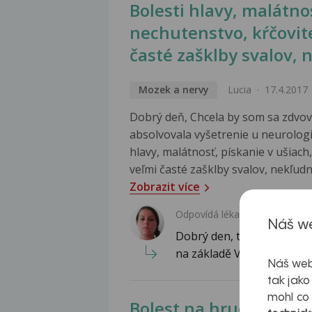
Bolesti hlavy, malátno
nechutenstvo, kŕčovit
časté zašklby svalov,
Mozek a nervy
Lucia
17.4.2017
Dobrý deň, Chcela by som sa zdvov
absolvovala vyšetrenie u neurologi
hlavy, malátnosť, pískanie v ušiach
veľmi časté zašklby svalov, nekľudn
Zobrazit více
Odpovídá lékař:
Náš we
Dobrý den, těžko uvěřit t
na základě Vámi uvedených
Náš web
tak jako
mohl co
Bolest na hrudi