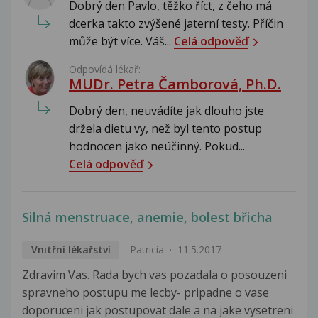
Dobrý den Pavlo, těžko říct, z čeho má
dcerka takto zvýšené jaterní testy. Příčin
může být více. Váš...
Celá odpověď
Odpovídá lékař:
MUDr. Petra Čamborová, Ph.D.
Dobrý den, neuvádíte jak dlouho jste
držela dietu vy, než byl tento postup
hodnocen jako neúčinný. Pokud...
Celá odpověď
Silná menstruace, anemie, bolest břicha
Vnitřní lékařství
Patricia
11.5.2017
Zdravim Vas. Rada bych vas pozadala o posouzeni
spravneho postupu me lecby- pripadne o vase
doporuceni jak postupovat dale a na jake vysetreni