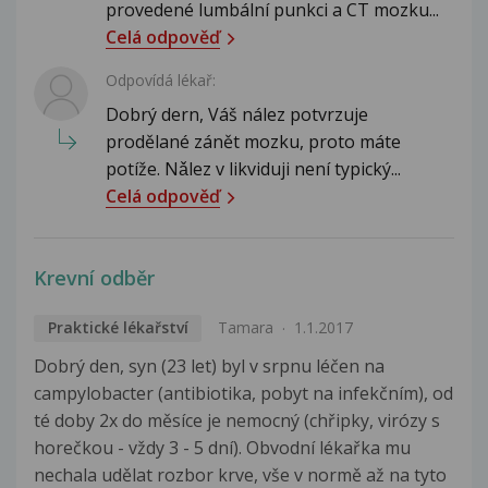
provedené lumbální punkci a CT mozku...
Celá odpověď
Odpovídá lékař:
Dobrý dern, Váš nález potvrzuje
prodělané zánět mozku, proto máte
potíže. Nǎlez v likviduji není typický...
Celá odpověď
Krevní odběr
Praktické lékařství
Tamara
1.1.2017
Dobrý den, syn (23 let) byl v srpnu léčen na
campylobacter (antibiotika, pobyt na infekčním), od
té doby 2x do měsíce je nemocný (chřipky, virózy s
horečkou - vždy 3 - 5 dní). Obvodní lékařka mu
nechala udělat rozbor krve, vše v normě až na tyto