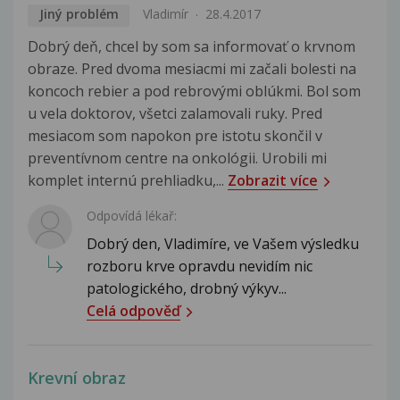
Jiný problém
Vladimír
28.4.2017
Dobrý deň, chcel by som sa informovať o krvnom
obraze. Pred dvoma mesiacmi mi začali bolesti na
koncoch rebier a pod rebrovými oblúkmi. Bol som
u vela doktorov, všetci zalamovali ruky. Pred
mesiacom som napokon pre istotu skončil v
preventívnom centre na onkológii. Urobili mi
komplet internú prehliadku,...
Zobrazit více
Odpovídá lékař:
Dobrý den, Vladimíre, ve Vašem výsledku
rozboru krve opravdu nevidím nic
patologického, drobný výkyv...
Celá odpověď
Krevní obraz