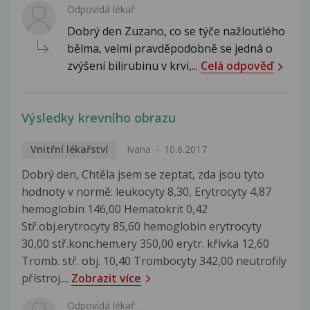
Odpovídá lékař:
Dobrý den Zuzano, co se týče nažloutlého
bělma, velmi pravděpodobně se jedná o
zvýšení bilirubinu v krvi,...
Celá odpověď
Výsledky krevního obrazu
Vnitřní lékařství
Ivana
10.6.2017
Dobrý den, Chtěla jsem se zeptat, zda jsou tyto
hodnoty v normě: leukocyty 8,30, Erytrocyty 4,87
hemoglobin 146,00 Hematokrit 0,42
Stř.obj.erytrocyty 85,60 hemoglobin erytrocyty
30,00 stř.konc.hem.ery 350,00 erytr. křivka 12,60
Tromb. stř. obj. 10,40 Trombocyty 342,00 neutrofily
přístroj....
Zobrazit více
Odpovídá lékař: