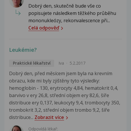
Dobrý den, skutečně bude vše co
popisujete následkem těžkého průběhu
mononukleózy, rekonvalescence při...
Celá odpověď
Leukémie?
Praktické lékařství
Iva
5.2.2017
Dobrý den, před měsícem jsem byla na krevním
obrazu, kde mi byly zjištěny tyto výsledky:
hemoglobin - 130, erytrocyty 4,84, hematokrit 0,4,
barvivo v ery 26,8, střední objem ery 82,6, šíře
distribuce ery 0,137, leukocyty 9,4, trombocyty 350,
trombokrit 3,2, střední objem trombo 9,2, šíře
distribuce...
Zobrazit více
Odpovídá lékař: