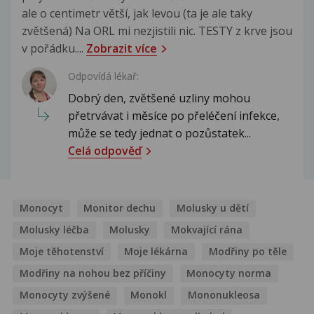
ale o centimetr větší, jak levou (ta je ale taky
zvětšená) Na ORL mi nezjistili nic. TESTY z krve jsou
v pořádku....
Zobrazit více
Odpovídá lékař:
Dobrý den, zvětšené uzliny mohou
přetrvávat i měsíce po přeléčení infekce,
může se tedy jednat o pozůstatek...
Celá odpověď
Monocyt
Monitor dechu
Molusky u dětí
Molusky léčba
Molusky
Mokvající rána
Moje těhotenství
Moje lékárna
Modřiny po těle
Modřiny na nohou bez příčiny
Monocyty norma
Monocyty zvýšené
Monokl
Mononukleosa