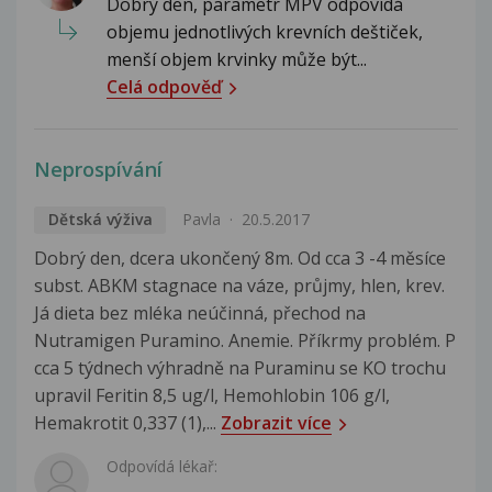
Dobrý den, parametr MPV odpovídá
objemu jednotlivých krevních deštiček,
menší objem krvinky může být...
Celá odpověď
Neprospívání
Dětská výživa
Pavla
20.5.2017
Dobrý den, dcera ukončený 8m. Od cca 3 -4 měsíce
subst. ABKM stagnace na váze, průjmy, hlen, krev.
Já dieta bez mléka neúčinná, přechod na
Nutramigen Puramino. Anemie. Příkrmy problém. P
cca 5 týdnech výhradně na Puraminu se KO trochu
upravil Feritin 8,5 ug/l, Hemohlobin 106 g/l,
Hemakrotit 0,337 (1),...
Zobrazit více
Odpovídá lékař: