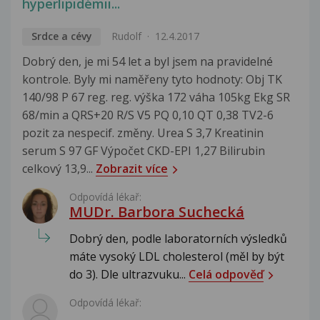
hyperlipidémii...
Srdce a cévy
Rudolf
12.4.2017
Dobrý den, je mi 54 let a byl jsem na pravidelné
kontrole. Byly mi naměřeny tyto hodnoty: Obj TK
140/98 P 67 reg. reg. výška 172 váha 105kg Ekg SR
68/min a QRS+20 R/S V5 PQ 0,10 QT 0,38 TV2-6
pozit za nespecif. změny. Urea S 3,7 Kreatinin
serum S 97 GF Výpočet CKD-EPI 1,27 Bilirubin
celkový 13,9...
Zobrazit více
Odpovídá lékař:
MUDr. Barbora Suchecká
Dobrý den, podle laboratorních výsledků
máte vysoký LDL cholesterol (měl by být
do 3). Dle ultrazvuku...
Celá odpověď
Odpovídá lékař: