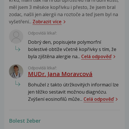
měl jsem 3 měséce kopřivku i přesto, že jsem bral
zodac, našli jen alergii na roztoče a teď jsem byl na
vyšetření...
Zobrazit více
Odpovídá lékař:
Dobrý den, popisujete polymorfní
bolestivé obtíže včetně kopřivky s tím, že
byla zjištěna alergie na...
Celá odpověď
Odpovídá lékař:
MUDr. Jana Moravcová
Bohužel z takto útržkovitých informací lze
jen těžko sestavit možnou diagnózu.
Zvýšení eosinofilů může...
Celá odpověď
Bolest žeber