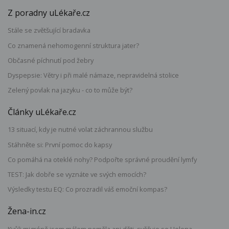
Z poradny uLékaře.cz
Stále se zvětšující bradavka
Co znamená nehomogenní struktura jater?
Občasné píchnutí pod žebry
Dyspepsie: Větry i při malé námaze, nepravidelná stolice
Zelený povlak na jazyku - co to může být?
Články uLékaře.cz
13 situací, kdy je nutné volat záchrannou službu
Stáhněte si: První pomoc do kapsy
Co pomáhá na oteklé nohy? Podpořte správné proudění lymfy
TEST: Jak dobře se vyznáte ve svých emocích?
Výsledky testu EQ: Co prozradil váš emoční kompas?
Žena-in.cz
Kvůli migréně jsem málem neměla ani děti, svěřuje se Helena