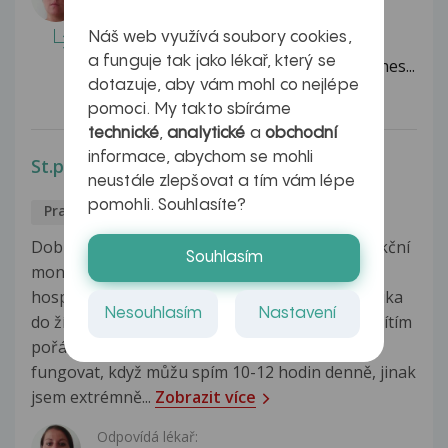
Dobrý den, listerióza je onemocnění
Náš web využívá soubory cookies,
způsobené bakterií Listeria
a funguje tak jako lékař, který se
monocytogenes. Listeria monocytogenes...
dotazuje, aby vám mohl co nejlépe
Celá odpověď
pomoci. My takto sbíráme
technické
,
analytické
a
obchodní
informace, abychom se mohli
St.p. mononukleose
neustále zlepšovat a tím vám lépe
pomohli. Souhlasíte?
Praktické lékařství
Iveta
8.2.2017
Dobrý den, v červenci 2016 jsem prodělala infekční
Souhlasím
mononukleozu s těžším průběhem - týden
hospitalizace v nemocnici, kortikoidy + antibiotika
Nesouhlasím
Nastavení
do žíly, těžká povlaková angína. Od té doby se cítím
pořád velmi špatně, nejsem schopná normálně
fungovat, když můžu spím 10-12 hodin denně, jinak
jsem extrémně...
Zobrazit více
Odpovídá lékař: