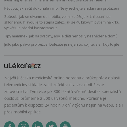
Pět tipů, jak začít dokonalé ráno. Nevynechejte snídani ani protažení
Způsob, jak se díváme do mobilu, velmi zatěžuje krční páteř, se
skloněnou hlavou je to stejná zátěž, jak se 40 kilovým pytlem na krku,
vysvětluje přední fyzioterapeut
Tipy maminek, jak na svačiny, aby je děti nenosily nesnědené domů
Jídlo jako palivo pro běžce: Důležité je nejen to, co jíte, ale i kdy to jíte
Největší česká medicínská online poradna a průkopník v oblasti
telemedicíny si klade za cíl zefektivnit a zkvalitnit české
zdravotnictví. Tým více jak 300 lékařů včetně desítek specialistů
obslouží průměrně 2 500 uživatelů měsíčně. Poradna je
pacientům k dispozici 24 hodin 7 dní v týdnu nejen na webu, ale i
přes mobilní aplikaci.