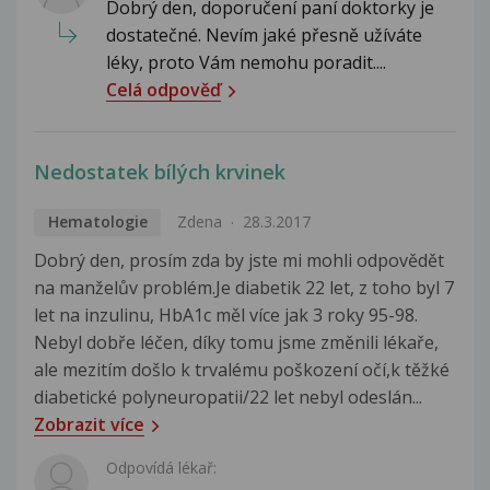
Dobrý den, doporučení paní doktorky je
dostatečné. Nevím jaké přesně užíváte
léky, proto Vám nemohu poradit....
Celá odpověď
Nedostatek bílých krvinek
Hematologie
Zdena
28.3.2017
Dobrý den, prosím zda by jste mi mohli odpovědět
na manželův problém.Je diabetik 22 let, z toho byl 7
let na inzulinu, HbA1c měl více jak 3 roky 95-98.
Nebyl dobře léčen, díky tomu jsme změnili lékaře,
ale mezitím došlo k trvalému poškození očí,k těžké
diabetické polyneuropatii/22 let nebyl odeslán...
Zobrazit více
Odpovídá lékař: