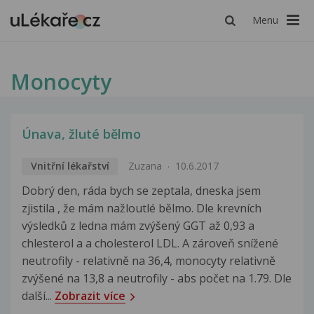
Menu
Monocyty
Únava, žluté bělmo
Vnitřní lékařství
Zuzana
10.6.2017
Dobrý den, ráda bych se zeptala, dneska jsem
zjistila , že mám nažloutlé bělmo. Dle krevních
výsledků z ledna mám zvýšený GGT až 0,93 a
chlesterol a a cholesterol LDL. A zároveň snížené
neutrofily - relativně na 36,4, monocyty relativně
zvýšené na 13,8 a neutrofily - abs počet na 1.79. Dle
další...
Zobrazit více