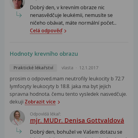
Dobrý den, v krevním obraze nic
nenasvědčuje leukémii, nemusíte se
ničeho obávat, máte normální počet...
Celá odpověď
Hodnoty krevního obrazu
Praktické lékařství
vlasta
12.1.2017
prosim o odpoved.mam neutrofily leukocity b 72.7
lymfocyty leukocyty b 18.8. jaka ma byt jejich
spravna hodnota. čemu tento vysledek nasvedčuje.
dekuji
Zobrazit více
Odpovídá lékař:
mjr. MUDr. Denisa Gottvaldová
Dobrý den, bohužel ve Vašem dotazu se