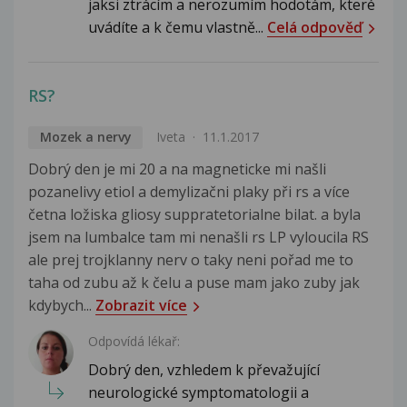
jaksi ztrácím a nerozumím hodotám, které
uvádíte a k čemu vlastně...
Celá odpověď
RS?
Mozek a nervy
Iveta
11.1.2017
Dobrý den je mi 20 a na magneticke mi našli
pozanelivy etiol a demylizačni plaky při rs a více
četna ložiska gliosy suppratetorialne bilat. a byla
jsem na lumbalce tam mi nenašli rs LP vyloucila RS
ale prej trojklanny nerv o taky neni pořad me to
taha od zubu až k čelu a puse mam jako zuby jak
kdybych...
Zobrazit více
Odpovídá lékař:
Dobrý den, vzhledem k převažující
neurologické symptomatologii a