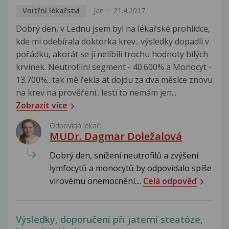
Vnitřní lékařství
Jan
21.4.2017
Dobrý den, v Lednu jsem byl na lékařské prohlídce,
kde mi odebírala doktorka krev.. výsledky dopadli v
pořádku, akorát se jí nelíbili trochu hodnoty bílých
krvinek. Neutrofilní segment - 40.600% a Monocyt -
13.700%.. tak mě řekla at dojdu za dva měsíce znovu
na krev na prověření.. lesti to nemám jen...
Zobrazit více
Odpovídá lékař:
MUDr. Dagmar Doležalová
Dobrý den, snížení neutrofilů a zvýšení
lymfocytů a monocytů by odpovídalo spíše
virovému onemocnění....
Celá odpověď
Výsledky, doporučení při jaterní steatóze,