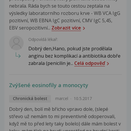
nebrala. Ráda bych se touto cestou zeptala na
výsledky laboratorního rozboru krve - WB VCA IgG
pozitivní, WB EBNA IgC pozitivní, CMV IgC 5,45,
EBV seropozitivní...
Zobrazit více
Odpovídá lékař:
Dobrý den,Hano, pokud jste prodělala
anginu bez komplikací a antibiotika dobře
zabrala (penicilin je...
Celá odpověď
Zvýšené eosinofily a monocyty
Chronická bolest
marcel
10.5.2017
Dobrý den, bolí mě břicho vpravo dole, (slepé
střevo už nemám to mi preventivně odoperovali,
když mě to před lety taky bolelo) dále mám bolest v
krku, mám tlak na hrudi uprostřed na hrudní kosti,