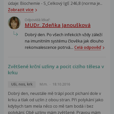
údaje: Biochemie - S_Celkový IgE 246,8 (norma je...
Zobrazit více
Odpovídá lékař:
MUDr. Zdeňka Janoušková
Dobrý den. Po všech infekcích vždy záleží
na imunitním systému člověka jak dlouho
rekonvalescence potrvá....
Celá odpověď
Zvětšené krční uzliny a pocit cizího tělesa v
krku
Uši, nos, krk
M.m.
18.10.2016
Dobrý den, neustále mě trápí pocit pichaní dole v
krku a tlak od uzlin z obou stran. Při polykání jako
kdybych tam mela něco co mě tam bodá i bez
polykání. Obě uzliny mám zvětšené. Pravou mám