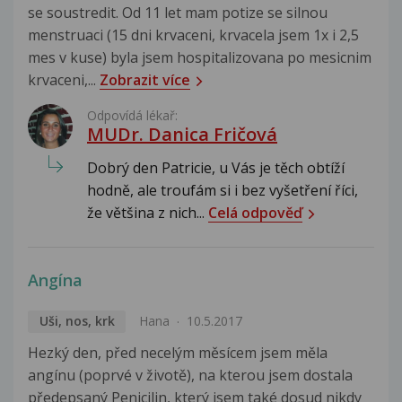
se soustredit. Od 11 let mam potize se silnou
menstruaci (15 dni krvaceni, krvacela jsem 1x i 2,5
mes v kuse) byla jsem hospitalizovana po mesicnim
krvaceni,...
Zobrazit více
Odpovídá lékař:
MUDr. Danica Fričová
Dobrý den Patricie, u Vás je těch obtíží
hodně, ale troufám si i bez vyšetření říci,
že většina z nich...
Celá odpověď
Angína
Uši, nos, krk
Hana
10.5.2017
Hezký den, před necelým měsícem jsem měla
angínu (poprvé v životě), na kterou jsem dostala
předepsaný Penicilin, který jsem také dosud nikdy