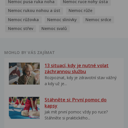
Nemoc pusa ruka noha
Nemoc ruce nohy ústa
Nemoc rukou nohou a úst
Nemoc růže
Nemoc růžovka
Nemoc slinivky
Nemoc srdce
Nemoc střev
Nemoc svalů
MOHLO BY VÁS ZAJÍMAT
13 situací, kdy je nutné volat
záchrannou službu
Rozpoznat, kdy je zdravotní stav vážný
a kdy už je...
Stáhněte si: První pomoc do
kapsy
Jak mít první pomoc vždy po ruce?
Stáhněte si praktického...