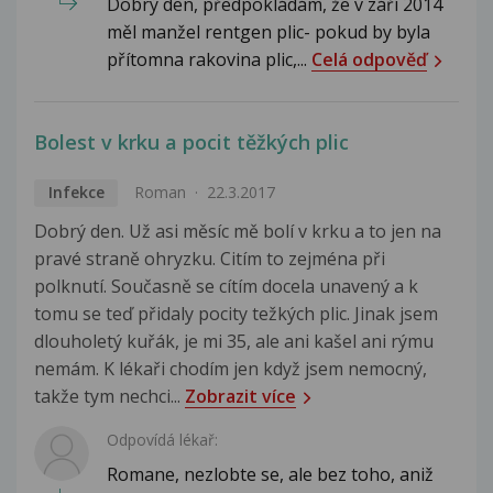
Dobrý den, předpokládám, že v září 2014
měl manžel rentgen plic- pokud by byla
přítomna rakovina plic,...
Celá odpověď
Bolest v krku a pocit těžkých plic
Infekce
Roman
22.3.2017
Dobrý den. Už asi měsíc mě bolí v krku a to jen na
pravé straně ohryzku. Citím to zejména při
polknutí. Současně se cítím docela unavený a k
tomu se teď přidaly pocity težkých plic. Jinak jsem
dlouholetý kuřák, je mi 35, ale ani kašel ani rýmu
nemám. K lékaři chodím jen když jsem nemocný,
takže tym nechci...
Zobrazit více
Odpovídá lékař:
Romane, nezlobte se, ale bez toho, aniž