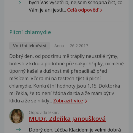
bych Vás vyšetřila, nejsem schopna říct, co
Vám je ani jestli...
Celá odpověď
Plícní chlamydie
Vnitřní lékařství
Anna
26.2.2017
Dobrý den, od podzimu mě trápily neustálé rýmy,
bolesti v krku a podobné příznaky chřipky, nicméně
úporný kašel a dušnost mě přepadli až před
měsícem. Včera mi na testech zjistili plicní
chlamydie. Konkrétní hodnoty jsou 1,15. Doktorka
mi řekla, že to není žádná darda a že mám být v
klidu a že se nikdy...
Zobrazit více
Odpovídá lékař:
MUDr. Zdeňka Janoušková
Dobrý den. Léčba Klacidem je velmi dobrá