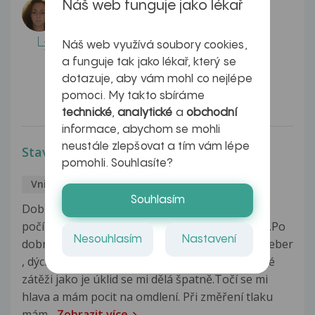
Náš web funguje jako lékař
Odpovídá lékař:
MUDr. Barbora Suchecká
Dobrý den, pokud Pradaxu užíváte
Náš web využívá soubory cookies,
a funguje tak jako lékař, který se
správně, není moc pravděpodobné, že
dotazuje, aby vám mohl co nejlépe
byste měla embolii znova (zvl. pokud...
pomoci. My takto sbíráme
Celá odpověď
technické
,
analytické
a
obchodní
informace, abychom se mohli
neustále zlepšovat a tím vám lépe
Stav po zápalu plic
pomohli. Souhlasíte?
Vnitřní lékařství
Eva
4.1.2017
Souhlasím
Dobrý den, před měsícem jsem měla virozu s
počínajícím zápalem plic a zánětem pohrudnice.Po
Nesouhlasím
Nastavení
dobrání klacidu mám stále problémy s bolestí žeber
, dýcháním a zad. Zadýchávám se a např.při malé
zátěži jako je úklid se mi dělá špatně.Točí se mi
hlava a mám pocit na omdlení. Při změření tlaku
mám...
Zobrazit více