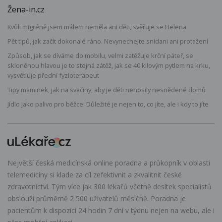
Žena-in.cz
Kvůli migréně jsem málem neměla ani děti, svěřuje se Helena
Pět tipů, jak začít dokonalé ráno. Nevynechejte snídani ani protažení
Způsob, jak se díváme do mobilu, velmi zatěžuje krční páteř, se
skloněnou hlavou je to stejná zátěž, jak se 40 kilovým pytlem na krku,
vysvětluje přední fyzioterapeut
Tipy maminek, jak na svačiny, aby je děti nenosily nesnědené domů
Jídlo jako palivo pro běžce: Důležité je nejen to, co jíte, ale i kdy to jíte
Největší česká medicínská online poradna a průkopník v oblasti
telemedicíny si klade za cíl zefektivnit a zkvalitnit české
zdravotnictví. Tým více jak 300 lékařů včetně desítek specialistů
obslouží průměrně 2 500 uživatelů měsíčně. Poradna je
pacientům k dispozici 24 hodin 7 dní v týdnu nejen na webu, ale i