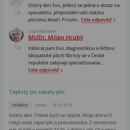
Dobrý den Evo, jelikož se jedná o dotaz na
specialistu, přeposílám vaši otázku
plicnímu lékaři. Prosím...
Celá odpověď
Odpovídá lékař:
MUDr. Milan Hrubý
Vážená paní Evo, diagnostikou a léčbou
idiopatické plicní fibrózy se v České
republice zabývají specializovaná...
Celá odpověď
Teploty po zápalu plic
Infekce
Aneta
28.10.2016
Dobry den. Chtela bych se zeptat. Moje dcera (3
roky) mela zapal plic a pneumokoka. Z nemocnice
nas pustili v pondeli 24.10. a dobira atb. Ospamox