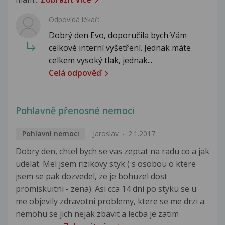
Odpovídá lékař:
Dobrý den Evo, doporučila bych Vám
celkové interní vyšetření. Jednak máte
celkem vysoký tlak, jednak...
Celá odpověď
Pohlavně přenosné nemoci
Pohlavní nemoci
Jaroslav
2.1.2017
Dobry den, chtel bych se vas zeptat na radu co a jak
udelat. Mel jsem rizikovy styk ( s osobou o ktere
jsem se pak dozvedel, ze je bohuzel dost
promiskuitni - zena). Asi cca 14 dni po styku se u
me objevily zdravotni problemy, ktere se me drzi a
nemohu se jich nejak zbavit a lecba je zatim