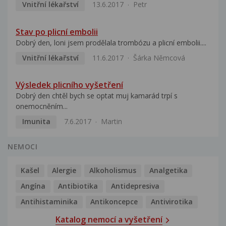
Vnitřní lékařství
13.6.2017
Petr
Stav po plicní embolii
Dobrý den, loni jsem prodělala trombózu a plicní embolii....
Vnitřní lékařství
11.6.2017
Šárka Němcová
Výsledek plicního vyšetření
Dobrý den chtěl bych se optat muj kamarád trpí s
onemocněním...
Imunita
7.6.2017
Martin
NEMOCI
Kašel
Alergie
Alkoholismus
Analgetika
Angína
Antibiotika
Antidepresiva
Antihistaminika
Antikoncepce
Antivirotika
Katalog nemocí a vyšetření