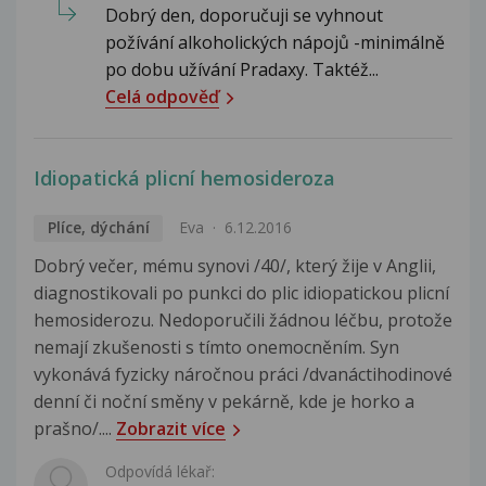
Dobrý den, doporučuji se vyhnout
požívání alkoholických nápojů -minimálně
po dobu užívání Pradaxy. Taktéž...
Celá odpověď
Idiopatická plicní hemosideroza
Plíce, dýchání
Eva
6.12.2016
Dobrý večer, mému synovi /40/, který žije v Anglii,
diagnostikovali po punkci do plic idiopatickou plicní
hemosiderozu. Nedoporučili žádnou léčbu, protože
nemají zkušenosti s tímto onemocněním. Syn
vykonává fyzicky náročnou práci /dvanáctihodinové
denní či noční směny v pekárně, kde je horko a
prašno/....
Zobrazit více
Odpovídá lékař: