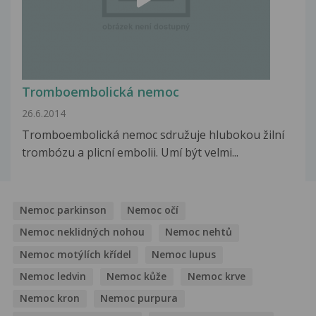
Tromboembolická nemoc
26.6.2014
Tromboembolická nemoc sdružuje hlubokou žilní
trombózu a plicní embolii. Umí být velmi...
Nemoc parkinson
Nemoc očí
Nemoc neklidných nohou
Nemoc nehtů
Nemoc motýlích křídel
Nemoc lupus
Nemoc ledvin
Nemoc kůže
Nemoc krve
Nemoc kron
Nemoc purpura