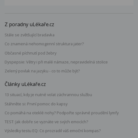
Z poradny uLékaře.cz
Stále se zvětšující bradavka
Co znamená nehomogenní struktura jater?
Občasné píchnutí pod žebry
Dyspepsie: Větry i při malé námaze, nepravidelná stolice
Zelený povlak na jazyku - co to může být?
Články uLékaře.cz
13 situací, kdy je nutné volat záchrannou službu
Stáhněte si: První pomoc do kapsy
Co pomáhá na oteklé nohy? Podpořte správné proudění lymfy
TEST: Jak dobře se vyznáte ve svých emocích?
Výsledky testu EQ: Co prozradil váš emoční kompas?