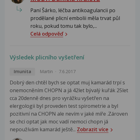
Paní Šárko, léčba antikoagulancii po
prodělané plicní embolii měla trvat půl
roku, pokud tomu tak bylo,...
Celá odpověď
Výsledek plicního vyšetření
Imunita
Martin
7.6.2017
Dobrý den chtěl bych se optat muj kamarád trpí s
onemocněním CHOPN a já 42let bývalý kuřák 25let
cca 20denně dnes pro vyrážku vyšetřen na
elergologii byl proveden test spirometrie a byl
pozitivní na CHOPN ale nevím v jaké míře .Zároven
se chci optat jak moc vadí nemoci chopn já
nepoužívám kamarád ještě...
Zobrazit více