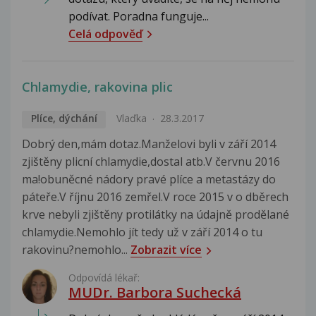
podívat. Poradna funguje...
Celá odpověď
Chlamydie, rakovina plic
Plíce, dýchání
Vlaďka
28.3.2017
Dobrý den,mám dotaz.Manželovi byli v září 2014
zjištěny plicní chlamydie,dostal atb.V červnu 2016
ma!obuněcné nádory pravé plíce a metastázy do
páteře.V říjnu 2016 zemřel.V roce 2015 v o dběrech
krve nebyli zjištěny protilátky na údajně prodělané
chlamydie.Nemohlo jít tedy už v září 2014 o tu
rakovinu?nemohlo...
Zobrazit více
Odpovídá lékař:
MUDr. Barbora Suchecká