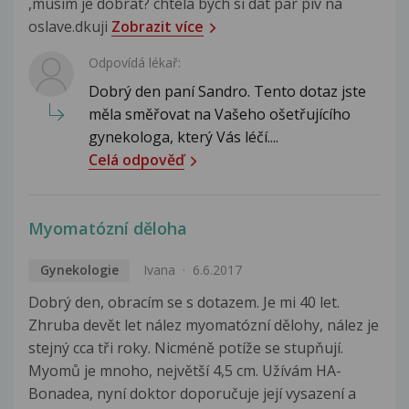
,musim je dobrat? chtela bych si dat par piv na
oslave.dkuji
Zobrazit více
Odpovídá lékař:
Dobrý den paní Sandro. Tento dotaz jste
měla směřovat na Vašeho ošetřujícího
gynekologa, který Vás léčí....
Celá odpověď
Myomatózní děloha
Gynekologie
Ivana
6.6.2017
Dobrý den, obracím se s dotazem. Je mi 40 let.
Zhruba devět let nález myomatózní dělohy, nález je
stejný cca tři roky. Nicméně potíže se stupňují.
Myomů je mnoho, největší 4,5 cm. Užívám HA-
Bonadea, nyní doktor doporučuje její vysazení a