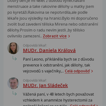
Dobrý den.Je mi 48let z duvodu vynechávání
menstruace a take rakovine dělohy u matky jsem
po kyretáži.Rakovina se nepotvrdila,ale podle
lékaře jsou výsledky na hranici.Bylo mi doporučeno
zvolit bud zavedení těliska Mirena nebo odstranění
dělohy.Prosím o radu nevím jestli ,by tělísko
ovlivnilo zamezení...
Zobrazit více
Odpovídá lékař:
MUDr. Daniela Králová
Paní Leono, přikláněla bych se z důvodu
prevence k odstranění, jak dělohy, tak
vejcovodů s vaječníky,...
Celá odpověď
Odpovídá lékař:
MUDr. Jan Sládeček
Vážená paní, v 48 letech bych považovat
vzhledem k anamnéze hysterectomii za
nejlepší řešení co se týče...
Celá odpověď