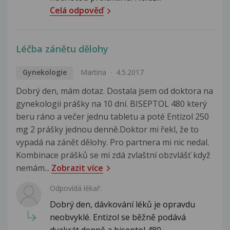
Celá odpověď
Léčba zánětu dělohy
Gynekologie
Martina
4.5.2017
Dobrý den, mám dotaz. Dostala jsem od doktora na
gynekologii prášky na 10 dní. BISEPTOL 480 který
beru ráno a večer jednu tabletu a poté Entizol 250
mg 2 prášky jednou denně.Doktor mi řekl, že to
vypadá na zánět dělohy. Pro partnera mi nic nedal.
Kombinace prášků se mi zdá zvlaštní obzvlášť když
nemám...
Zobrazit více
Odpovídá lékař:
Dobrý den, dávkování léků je opravdu
neobvyklé. Entizol se běžně podává
dvakrát denně a biseptol 480...