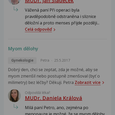
MUDr. Jan Sládeček
Vážená paní Při operaci byla
pravděpodobně odstraněna i sliznice
děložní a proto menses přijde později...
Celá odpověď
Myom dělohy
Gynekologie
Petra
25.5.2017
Dobrý den, chci se zeptat, zda je možné, aby se
myom zmenšil nebo postupně zmenšoval (byť o
milimetry) bez léčby? Děkuji. Petra
Zobrazit více
Odpovídá lékař:
MUDr. Daniela Králová
Milá paní Petro, ano, zejména po
menopauze je možné, že se myom dělohy