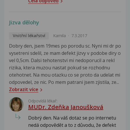
Celá odpověď
Jizva dělohy
Vnitřní lékařství
Kamila
7.3.2017
Dobry den, jsem 19mes po porodu sc. Nyni mi dr po
vysetreni sdelil, ze mam defekt jizvy v podobe diry o
vel 0,5cm. Dalsi tehotenstvi mi nedoporucil a rekl
rizika, ktera muzou nastat pokud se rozhodnu
otehotnet. Na mou otazku co se proto da udelat mi
odpovedel, ze nic. Po mem patrani jsem zjistila, ze...
Zobrazit více
Odpovídá lékař:
MUDr. Zdeňka Janoušková
Dobrý den. Na váš dotaz se po internetu
nedá odpovědět a to z důvodu, že defekt