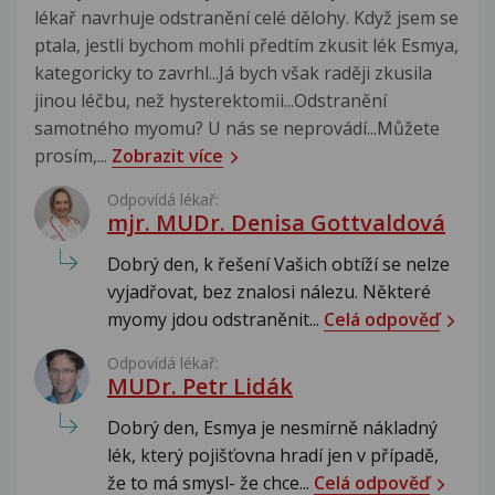
lékař navrhuje odstranění celé dělohy. Když jsem se
ptala, jestli bychom mohli předtím zkusit lék Esmya,
kategoricky to zavrhl...Já bych však raději zkusila
jinou léčbu, než hysterektomii...Odstranění
samotného myomu? U nás se neprovádí...Můžete
prosím,...
Zobrazit více
Odpovídá lékař:
mjr. MUDr. Denisa Gottvaldová
Dobrý den, k řešení Vašich obtíží se nelze
vyjadřovat, bez znalosi nálezu. Některé
myomy jdou odstraněnit...
Celá odpověď
Odpovídá lékař:
MUDr. Petr Lidák
Dobrý den, Esmya je nesmírně nákladný
lék, který pojišťovna hradí jen v případě,
že to má smysl- že chce...
Celá odpověď