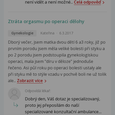
není vidět a není možné...
Celá odpověď
Ztráta orgasmu po operaci dělohy
Gynekologie
Kateřina
6.3.2017
Dborý večer, jsem matka dvou dětí 6 a3 roky, již po
prvním porodu jsem měla veliké bolesti při styku a
po 2 porodu jsem podstoupila gynekologiskou
operaci, mala jsem "díru v děloze" jednoduše
řečeno. Asi půl roku po operaci bolesti ustaly ale
při styku mě to stýle vzadu v pochvě boli ne už tolik
ale...
Zobrazit více
Odpovídá lékař:
Dobrý den, Váš dotaz je specializovaný,
proto jej přeposílám do naší
specializované konzultační ambulance....