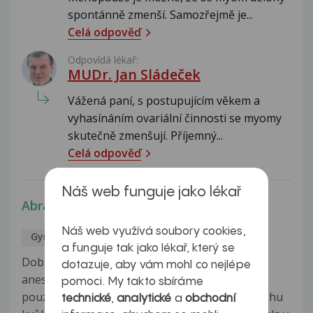
spontánně zmenší. Samozřejmě je...
Celá odpověď
Odpovídá lékař:
MUDr. Jan Sládeček
Vážená paní, s postupujícím věkem a
vyhasínáním ovariální činnosti se myomy
skutečně zmenšují. Příjemný...
Celá odpověď
Náš web funguje jako lékař
Abraze dělohy
Náš web využívá soubory cookies,
Gynekologie
Marcela
23.5.2017
a funguje tak jako lékař, který se
Dobrý den, chci se zeptat zda je nutná celková
dotazuje, aby vám mohl co nejlépe
anestezie při abrazi dělohy. Kamarádka dostala
pomoci. My takto sbíráme
pouze injekci.Je mi 56 let a mám zvětšenou dělohu
technické
,
analytické
a
obchodní