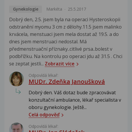
Gynekologie
Markéta
25.5.2017
Dobrý den, 2.5. jsem byla na operaci Hysteroskopii
odstranění myomu 3 cm z dělohy.11.5 jsem malinko
krvácela, menstuaci jsem mela dostat až 19.5. a do
dnes jsem menstruaci nedostal. Má
předmenstruační příznaky..citlivé prsa..bolest v
podbřížku. Na kontrolu po operaci jdu až 31.5 . Chci
se zeptat jestli...
Zobrazit více
Odpovídá lékař:
MUDr. Zdeňka Janoušková
Dobrý den. Váš dotaz bude zpracovávat
konzultační ambulance, lékař specialista v
oboru gynekologie. Ještě...
Celá odpověď
Odpovídá lékař: