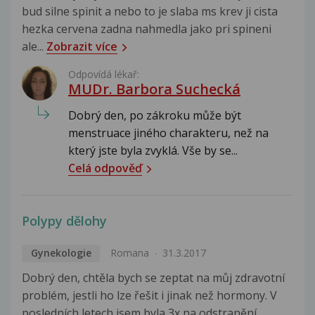
bud silne spinit a nebo to je slaba ms krev ji cista
hezka cervena zadna nahmedla jako pri spineni
ale...
Zobrazit více
Odpovídá lékař:
MUDr. Barbora Suchecká
Dobrý den, po zákroku může být
menstruace jiného charakteru, než na
který jste byla zvyklá. Vše by se...
Celá odpověď
Polypy dělohy
Gynekologie
Romana
31.3.2017
Dobrý den, chtěla bych se zeptat na můj zdravotní
problém, jestli ho lze řešit i jinak než hormony. V
posledních letech jsem byla 3x na odstranění