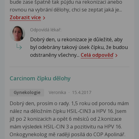
bude zase špatně tak půjdu na rekonizaci anebo
rovnou na vybrání dělohy, chci se zeptat jaká je...
Zobrazit více
Odpovídá lékař:
Dobrý den, u rekonizace je důležité, aby
byl odebrány takový úsek čípku, že budou
odstraněny všechny...
Celá odpověď
Carcinom čípku dělohy
Gynekologie
Veronika
15.4.2017
Dobrý den, prosím o rady. 1,5 roku od porodu mám
nález na děložním čípku HSIL-CIN3 a HPV 16. Jsem
již po 2 konizacích a opět 6 měsíců od 2.konizace
mám výsledek HSIL-CIN 3 a pozitivitu na HPV 16.
Onkogynekolog mě raději posílá do COP Apolinář.