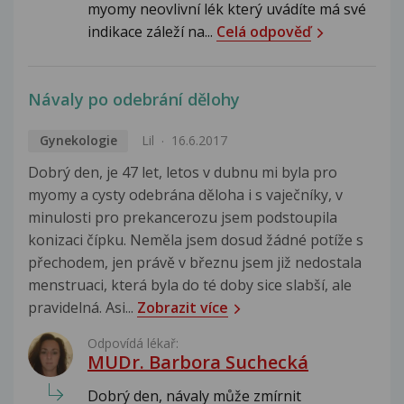
myomy neovlivní lék který uvádíte má své
indikace záleží na...
Celá odpověď
Návaly po odebrání dělohy
Gynekologie
Lil
16.6.2017
Dobrý den, je 47 let, letos v dubnu mi byla pro
myomy a cysty odebrána děloha i s vaječníky, v
minulosti pro prekancerozu jsem podstoupila
konizaci čípku. Neměla jsem dosud žádné potíže s
přechodem, jen právě v březnu jsem již nedostala
menstruaci, která byla do té doby sice slabší, ale
pravidelná. Asi...
Zobrazit více
Odpovídá lékař:
MUDr. Barbora Suchecká
Dobrý den, návaly může zmírnit