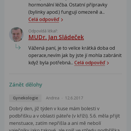
hormonální léčba. Ostatní přípravky
(bylinky apod.) fungují omezeně a...
Celá odpověď
Odpovídá lékař:
MUDr. Jan Sládeček
Vážená paní, je to velice krátká doba od
operace,nevím jak by jste jí mohla zabránit
když byla potřebná...
Celá odpověď
Zánět dělohy
Gynekologie
Andrea
12.6.2017
Dobrý den, již týden v kuse mám bolesti v
podbřišku a v oblasti páteře (v kříži). 5.6. měla přijít
menstuace, zatím nepřišla a ani mě nebolí
vaječníky jako takové, ale spíš ve středu podbříška.