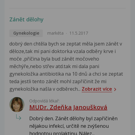
Zánět dělohy
Gynekologie
markéta
11.5.2017
dobrý den chtěla bych se zeptat měla jsem zánět v
děloze,tak mi pani doktorka vzala odběry krve i
moče ,příčina byla bud zánět močoveho
měchýře,nebo střev atd.tak mi dala pani
gynekoložka antibiotika na 10 dnů a chci se zeptat
teda jestli tento zánět mohl zapříčinit že mi
gynekoložka našla v odběrech...
Zobrazit více
Odpovídá lékař:
MUDr. Zdeňka Janoušková
Dobrý den. Zánět dělohy byl zapřičiněn
nějakou infekcí, určitě ne zvýšenou
hodnotou prolaktinu. Nález...