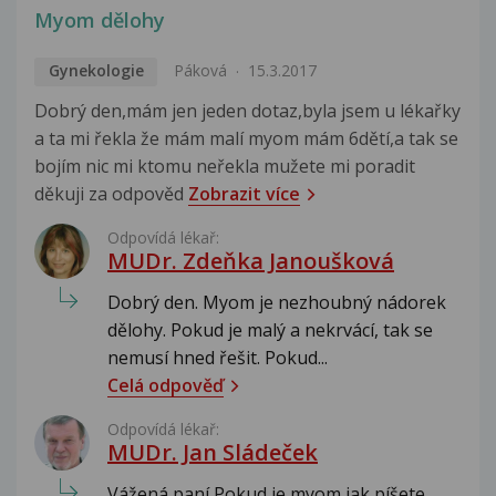
Myom dělohy
Gynekologie
Páková
15.3.2017
Dobrý den,mám jen jeden dotaz,byla jsem u lékařky
a ta mi řekla že mám malí myom mám 6dětí,a tak se
bojím nic mi ktomu neřekla mužete mi poradit
děkuji za odpověd
Zobrazit více
Odpovídá lékař:
MUDr. Zdeňka Janoušková
Dobrý den. Myom je nezhoubný nádorek
dělohy. Pokud je malý a nekrvácí, tak se
nemusí hned řešit. Pokud...
Celá odpověď
Odpovídá lékař:
MUDr. Jan Sládeček
Vážená paní Pokud je myom jak píšete