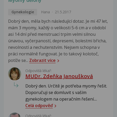
Gynekologie
Hana
21.5.2017
Dobrý den, měla bych následující dotaz. Je mi 47 let,
mám 3 myomy, každý o velikosti 5-6 cm a v období
asi 14 dní před menstruací trpím velmi silnou
únavou, vyčerpaností, depresemi, bolestmi břicha,
nevolností a nechutenstvím. Nejsem schopna v
práci normálně fungovat. Je to takový kolotoč,
potíže se...
Zobrazit více
Odpovídá lékař:
MUDr. Zdeňka Janoušková
Dobrý den. Určitě je potřeba myomy řešit.
Doporučuji se domluvit s vaším
gynekologem na operačním řešení....
Celá odpověď
Odpovídá lékař: