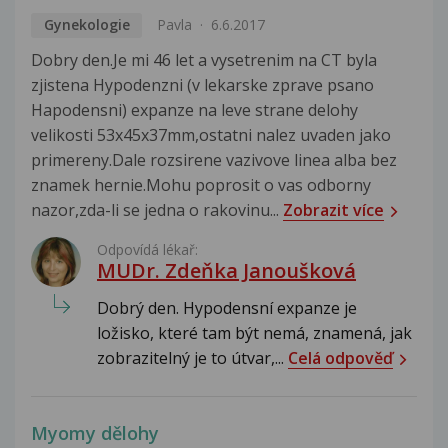
Gynekologie
Pavla
6.6.2017
Dobry den.Je mi 46 let a vysetrenim na CT byla
zjistena Hypodenzni (v lekarske zprave psano
Hapodensni) expanze na leve strane delohy
velikosti 53x45x37mm,ostatni nalez uvaden jako
primereny.Dale rozsirene vazivove linea alba bez
znamek hernie.Mohu poprosit o vas odborny
nazor,zda-li se jedna o rakovinu...
Zobrazit více
Odpovídá lékař:
MUDr. Zdeňka Janoušková
Dobrý den. Hypodensní expanze je
ložisko, které tam být nemá, znamená, jak
zobrazitelný je to útvar,...
Celá odpověď
Myomy dělohy