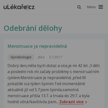
Menu
Odebrání dělohy
Menstruace je nepravidelná
Gynekologie
Jitka
3.7.2017
Dobrý den,měla bych dotaz a sice,je mi 42 let ,3 děti
a poslední rok mi začaly problémy s menstruačním
cyklem.Menstruace je nepravidelná ,před M
pokaždé cca týden špiním.Ted momentálně
aktuálně již od 5.7.jsem špinila,samotná
menstruace přišla 13.7. a trvala do 29:7. a byla
hodně silná.Navštívila jsem...
Zobrazit více