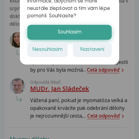
kvůli myomům. Tento zákrok jsem již absolvovala v
informace, abychom se mohli
srpnu 2016 ale bohužel opět krvácím. Paní
neustále zlepšovat a tím vám lépe
doktorka mi již dříve navrhovala odebrání celé
pomohli. Souhlasíte?
dělohy. Ale nyní...
Zobrazit více
Souhlasím
Odpovídá lékař:
MUDr. Daniela Králová
Nesouhlasím
Nastavení
Milá paní Marcelo, abraze dělohy se
zpravidla provádí v celkové anestezii. Jestli
by pro Vás byla možná...
Celá odpověď
Odpovídá lékař:
MUDr. Jan Sládeček
Vážená paní, pokud je myomatóza velká a
opakovaně krvácíte pak odebrání dělohy
je nejrozumnější cesta,...
Celá odpověď
Myomy dělohy