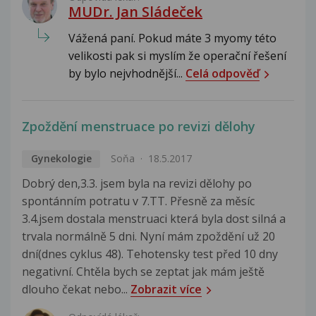
MUDr. Jan Sládeček
Vážená paní. Pokud máte 3 myomy této
velikosti pak si myslím že operační řešení
by bylo nejvhodnější...
Celá odpověď
Zpoždění menstruace po revizi dělohy
Gynekologie
Soňa
18.5.2017
Dobrý den,3.3. jsem byla na revizi dělohy po
spontánním potratu v 7.TT. Přesně za měsíc
3.4.jsem dostala menstruaci která byla dost silná a
trvala normálně 5 dni. Nyní mám zpoždění už 20
dní(dnes cyklus 48). Tehotensky test před 10 dny
negativní. Chtěla bych se zeptat jak mám ještě
dlouho čekat nebo...
Zobrazit více