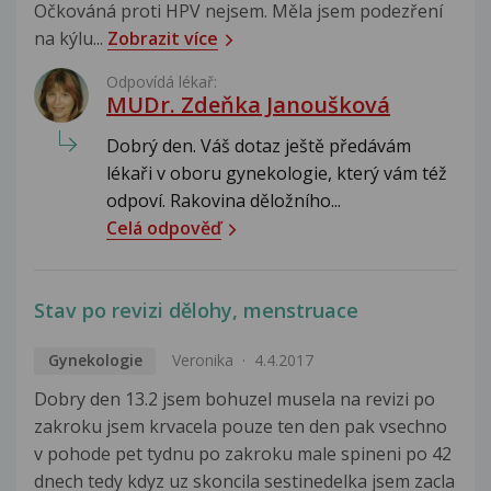
Očkováná proti HPV nejsem. Měla jsem podezření
na kýlu...
Zobrazit více
Odpovídá lékař:
MUDr. Zdeňka Janoušková
Dobrý den. Váš dotaz ještě předávám
lékaři v oboru gynekologie, který vám též
odpoví. Rakovina děložního...
Celá odpověď
Stav po revizi dělohy, menstruace
Gynekologie
Veronika
4.4.2017
Dobry den 13.2 jsem bohuzel musela na revizi po
zakroku jsem krvacela pouze ten den pak vsechno
v pohode pet tydnu po zakroku male spineni po 42
dnech tedy kdyz uz skoncila sestinedelka jsem zacla