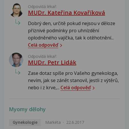
Odpovídá lékař:
MUDr. Kateřina Kovaříková
Dobrý den, určitě pokud nejsou v děloze
příznivé podmínky pro uhnízdění
oplodněného vajíčka, tak k otěhotnění...
Celá odpověď
Odpovídá lékař:
MUDr. Petr Lidák
Zase dotaz spíše pro Vašeho gynekologa,
nevím, jak se zánět stanovil, jestli z výtěrů,
nebo i z krve,...
Celá odpověď
Myomy dělohy
Gynekologie
Markéta
22.6.2017