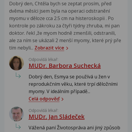
Dobrý den, Chtěla bych se zeptat prosím, před
dvěma měsíci jsem byla na operaci odstranění
myomu v děloze cca 2.5 cm na histeroskopii . Po
kontrole po zákroku za čtyři týdny zhruba, mi pan
doktor. řekl ,že myom hodně zmenšili, odstranili,
ale za ním se ukázali 2 menší myomy, které prý pře
tím nebyli...
Zobrazit více
Odpovídá lékař:
MUDr. Barbora Suchecká
Dobrý den, Esmya se používá u žen v
reprodukčním věku, které trpí děložními
myomy. V ideálním případě...
Celá odpověď
Odpovídá lékař:
MUDr. Jan Sládeček
Vážená paní Životospráva ani jiný způsob