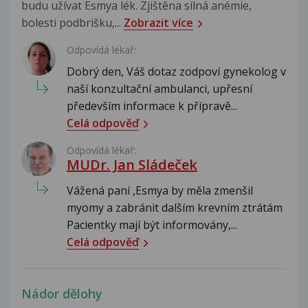
budu užívat Esmya lék. Zjištěna silná anémie,
bolesti podbrišku,...
Zobrazit více
Odpovídá lékař:
Dobrý den, Váš dotaz zodpoví gynekolog v
naší konzultační ambulanci, upřesní
především informace k přípravě...
Celá odpověď
Odpovídá lékař:
MUDr. Jan Sládeček
Vážená paní ,Esmya by měla zmenšil
myomy a zabránit dalším krevním ztrátám
Pacientky mají být informovány,...
Celá odpověď
Nádor dělohy