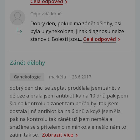
Celá odpověď
Odpovídá lékař:
Dobrý den, pokud má zánět dělohy, asi
byla u gynekologa, jinak diagnosu nelze
stanovit. Bolesti jsou...
Celá odpověď
Zánět dělohy
Gynekologie
markéta
23.6.2017
dobrý den chci se zeptat prodělala jsem zánět v
děloze a brala jsem antibiotika na 10 dnů,pak jsem
šla na kontrolu a zánět tam pořád byl,tak jsem
dostala jiné antibiotika na 6 dnů a když jsem šla
pak na kontrolu tak zánět už jsem neměla a
snažíme se s přítelem o miminko,ale nešlo nám to
zatím,tak se...
Zobrazit více