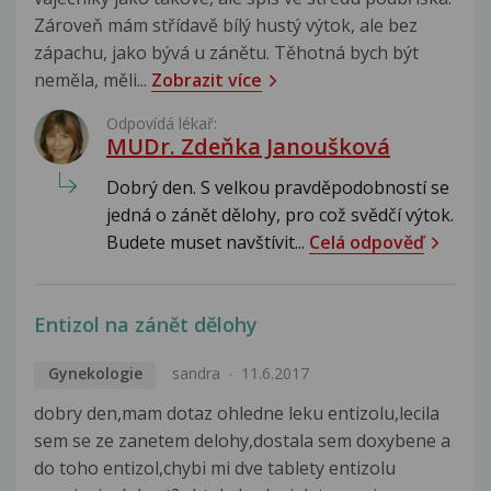
Zároveň mám střídavě bílý hustý výtok, ale bez
zápachu, jako bývá u zánětu. Těhotná bych být
neměla, měli...
Zobrazit více
Odpovídá lékař:
MUDr. Zdeňka Janoušková
Dobrý den. S velkou pravděpodobností se
jedná o zánět dělohy, pro což svědčí výtok.
Budete muset navštívit...
Celá odpověď
Entizol na zánět dělohy
Gynekologie
sandra
11.6.2017
dobry den,mam dotaz ohledne leku entizolu,lecila
sem se ze zanetem delohy,dostala sem doxybene a
do toho entizol,chybi mi dve tablety entizolu