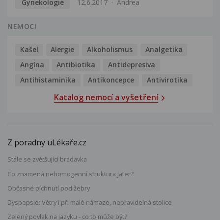
Gynekologie
12.6.2017
Andrea
NEMOCI
Kašel
Alergie
Alkoholismus
Analgetika
Angína
Antibiotika
Antidepresiva
Antihistaminika
Antikoncepce
Antivirotika
Katalog nemocí a vyšetření
Z poradny uLékaře.cz
Stále se zvětšující bradavka
Co znamená nehomogenní struktura jater?
Občasné píchnutí pod žebry
Dyspepsie: Větry i při malé námaze, nepravidelná stolice
Zelený povlak na jazyku - co to může být?