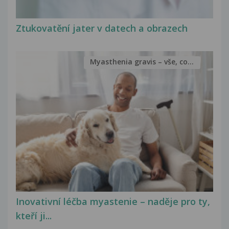
Ztukovatění jater v datech a obrazech
Myasthenia gravis – vše, co...
Inovativní léčba myastenie – naděje pro ty,
kteří ji...