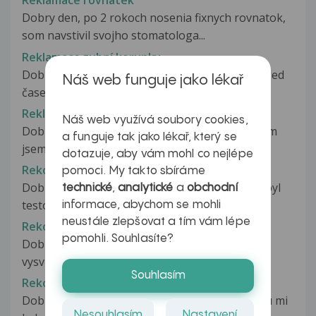
Reklamace rovnatek
Dobry den, po 2 rokoch nosenia fixnych rovnatok,
som navstivil svojho stomatologa...
Reklamace zubní korunky
Dobrý den, mám na Vás následující dotazy: 1. Před
Náš web funguje jako lékař
časem mi paní zubařka...
Reklamace zubních korunek
Náš web využívá soubory cookies,
Dobrý den,kvůli nespokojenosti s mým zubařem
a funguje tak jako lékař, který se
jsem přešla k jinému - po rtg a...
dotazuje, aby vám mohl co nejlépe
Rekondice po COVID-19
pomoci. My takto sbíráme
Dobrý den, už jsou to skoro 3 měsíce, co jsem byl
technické
,
analytické
a
obchodní
testován pozitivně na covid...
informace, abychom se mohli
neustále zlepšovat a tím vám lépe
Rekonizace
pomohli. Souhlasíte?
Dobrý den,chtěla bych poprosit o podrobnější
vysvětlení k mé diagnóze, 30.3.2017...
Souhlasím
Rekonizace
Dobrý den, chtěla bych se zeptat, na konci roku mi
Nesouhlasím
Nastavení