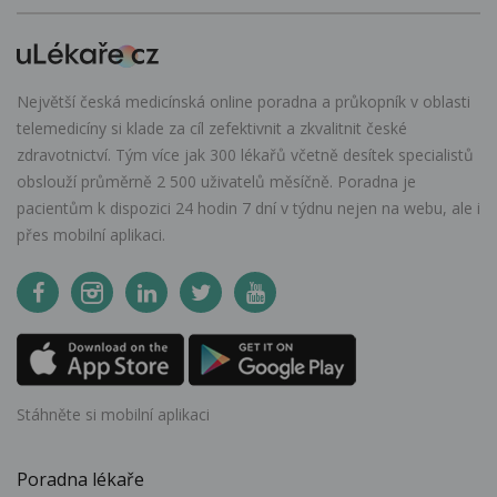
Největší česká medicínská online poradna a průkopník v oblasti
telemedicíny si klade za cíl zefektivnit a zkvalitnit české
zdravotnictví. Tým více jak 300 lékařů včetně desítek specialistů
obslouží průměrně 2 500 uživatelů měsíčně. Poradna je
pacientům k dispozici 24 hodin 7 dní v týdnu nejen na webu, ale i
přes mobilní aplikaci.
Stáhněte si mobilní aplikaci
Poradna lékaře