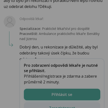
aby to bylo při rekonizaci v pořádku?Není lepší rovnou
uz odebrat delohu ?Děkuji.
Odpovídá lékař:
Specializace:
Praktické lékařství pro dospělé
Pracoviště:
Ambulance praktického lékaře Benátky
nad Jizerou
Dobrý den, u rekonizace je důležité, aby byl
odebrány takový úsek čípku, že budou
odstran�...
Pro zobrazení odpovědi lékaře je nutné
se přihlásit.
Přihlášení/registrace je zdarma a zabere
průměrně 2 minuty.
Přihlásit se
Zaregistrovat