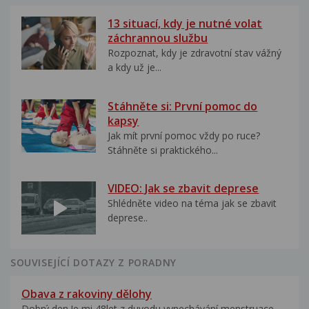
13 situací, kdy je nutné volat
záchrannou službu
Rozpoznat, kdy je zdravotní stav vážný
a kdy už je...
Stáhněte si: První pomoc do
kapsy
Jak mít první pomoc vždy po ruce?
Stáhněte si praktického...
VIDEO: Jak se zbavit deprese
Shlédněte video na téma jak se zbavit
deprese..
SOUVISEJÍCÍ DOTAZY Z PORADNY
Obava z rakoviny dělohy
Dobrý den.Je mi 48let z duvodu vynechávání menstruace...