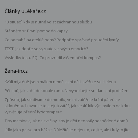
Články uLékaře.cz
13 situací, kdy je nutné volat záchrannou službu
Stáhněte si: První pomoc do kapsy
Co pomáhá na oteklé nohy? Podpořte správné proudění lymfy
TEST: Jak dobře se vyznáte ve svých emocích?
Výsledky testu EQ: Co prozradil váš emoční kompas?
Žena-in.cz
Kvůli migréně jsem málem neměla ani děti, svěřuje se Helena
Pět tipů, jak začít dokonalé ráno. Nevynechejte snídani ani protažení
Způsob, jak se díváme do mobilu, velmi zatěžuje krční páteř, se
skloněnou hlavou je to stejná zátěž, jak se 40 kilovým pytlem na krku,
vysvětluje přední fyzioterapeut
Tipy maminek, jak na svačiny, aby je děti nenosily nesnědené domů
Jídlo jako palivo pro běžce: Důležité je nejen to, co jíte, ale i kdy to jíte