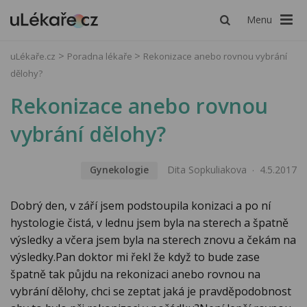
Menu
uLékaře.cz
Poradna lékaře
Rekonizace anebo rovnou vybrání
dělohy?
Rekonizace anebo rovnou
vybrání dělohy?
Gynekologie
Dita Sopkuliakova
4.5.2017
Dobrý den, v září jsem podstoupila konizaci a po ní
hystologie čistá, v lednu jsem byla na sterech a špatně
výsledky a včera jsem byla na sterech znovu a čekám na
výsledky.Pan doktor mi řekl že když to bude zase
špatně tak půjdu na rekonizaci anebo rovnou na
vybrání dělohy, chci se zeptat jaká je pravděpodobnost