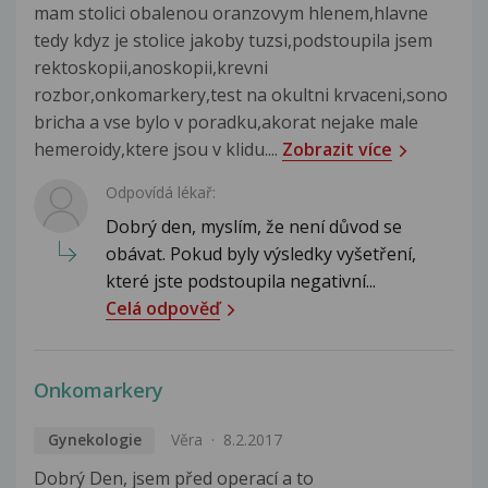
mam stolici obalenou oranzovym hlenem,hlavne
tedy kdyz je stolice jakoby tuzsi,podstoupila jsem
rektoskopii,anoskopii,krevni
rozbor,onkomarkery,test na okultni krvaceni,sono
bricha a vse bylo v poradku,akorat nejake male
hemeroidy,ktere jsou v klidu....
Zobrazit více
Odpovídá lékař:
Dobrý den, myslím, že není důvod se
obávat. Pokud byly výsledky vyšetření,
které jste podstoupila negativní...
Celá odpověď
Onkomarkery
Gynekologie
Věra
8.2.2017
Dobrý Den, jsem před operací a to