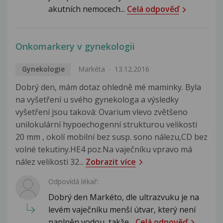
akutních nemocech...
Celá odpověď
Onkomarkery v gynekologii
Gynekologie
Markéta
13.12.2016
Dobrý den, mám dotaz ohledně mé maminky. Byla
na vyšetření u svého gynekologa a výsledky
vyšetření jsou taková: Ovarium vlevo zvětšeno
unilokulární hypoechogenní strukturou velikosti
20 mm , okolí mobilní bez susp. sono nálezu,CD bez
volné tekutiny.HE4 poz.Na vaječníku vpravo má
nález velikosti 32...
Zobrazit více
Odpovídá lékař:
Dobrý den Markéto, dle ultrazvuku je na
levém vaječníku menší útvar, který není
naplněn vodou, takže...
Celá odpověď