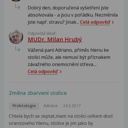
Dobrý den, doporučená vyšetření jste
absolvovala - a jsou v pořádku. Nezměnila
jste např. stravu? Jinak...
Celá odpověď
Odpovídá lékař:
MUDr. Milan Hrubý
Vážená paní Adriano, příměs hlenu ke
stolici může, ale nemusí být příznakem
závažného onemocnění střeva....
Celá odpověď
Změna zbarvení stolice
Proktologie
Adriana
24.3.2017
Chtela bych se zeptat,mam na stolici celkem dost
oranzoveho hlenu, stolice je jim jako by