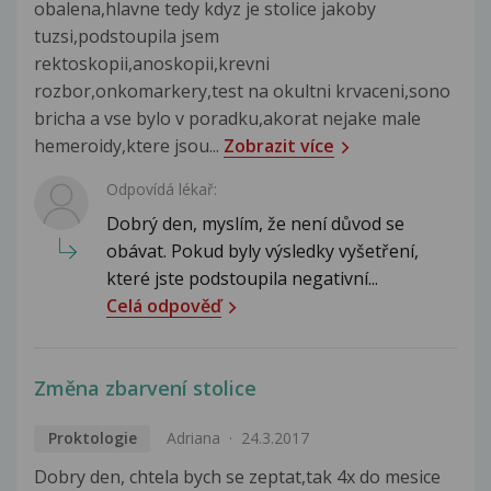
obalena,hlavne tedy kdyz je stolice jakoby
tuzsi,podstoupila jsem
rektoskopii,anoskopii,krevni
rozbor,onkomarkery,test na okultni krvaceni,sono
bricha a vse bylo v poradku,akorat nejake male
hemeroidy,ktere jsou...
Zobrazit více
Odpovídá lékař:
Dobrý den, myslím, že není důvod se
obávat. Pokud byly výsledky vyšetření,
které jste podstoupila negativní...
Celá odpověď
Změna zbarvení stolice
Proktologie
Adriana
24.3.2017
Dobry den, chtela bych se zeptat,tak 4x do mesice