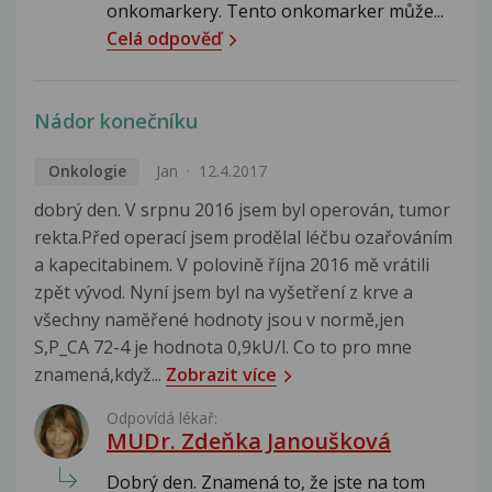
onkomarkery. Tento onkomarker může...
Celá odpověď
Nádor konečníku
Onkologie
Jan
12.4.2017
dobrý den. V srpnu 2016 jsem byl operován, tumor
rekta.Před operací jsem prodělal léčbu ozařováním
a kapecitabinem. V polovině října 2016 mě vrátili
zpět vývod. Nyní jsem byl na vyšetření z krve a
všechny naměřené hodnoty jsou v normě,jen
S,P_CA 72-4 je hodnota 0,9kU/l. Co to pro mne
znamená,když...
Zobrazit více
Odpovídá lékař:
MUDr. Zdeňka Janoušková
Dobrý den. Znamená to, že jste na tom