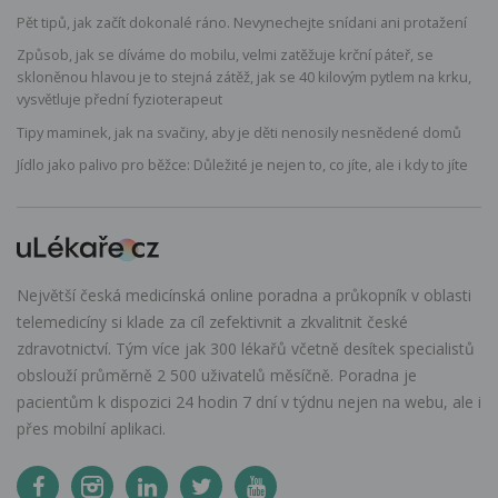
Pět tipů, jak začít dokonalé ráno. Nevynechejte snídani ani protažení
Způsob, jak se díváme do mobilu, velmi zatěžuje krční páteř, se
skloněnou hlavou je to stejná zátěž, jak se 40 kilovým pytlem na krku,
vysvětluje přední fyzioterapeut
Tipy maminek, jak na svačiny, aby je děti nenosily nesnědené domů
Jídlo jako palivo pro běžce: Důležité je nejen to, co jíte, ale i kdy to jíte
Největší česká medicínská online poradna a průkopník v oblasti
telemedicíny si klade za cíl zefektivnit a zkvalitnit české
zdravotnictví. Tým více jak 300 lékařů včetně desítek specialistů
obslouží průměrně 2 500 uživatelů měsíčně. Poradna je
pacientům k dispozici 24 hodin 7 dní v týdnu nejen na webu, ale i
přes mobilní aplikaci.