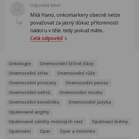
Odpovídá lékař:
Milá Hano, onkomarkery obecně nelze
považovat za jasný důkaz přítomnosti
nádoru v těle. tedy pokud máte...
Celá odpověď
Onkologie
Onemocnění štítné žlázy
Onemocnění střev
Onemocnění růže
Onemocnění prostaty
Onemocnění penisu
Onemocnění nehtů
Onemocnění mozku
Onemocnění konečníku
Onemocnění jazyka
Opakované angíny
Opakované záněty močových cest
Opalovací krémy
Opalování
Opar
Opar a miminko