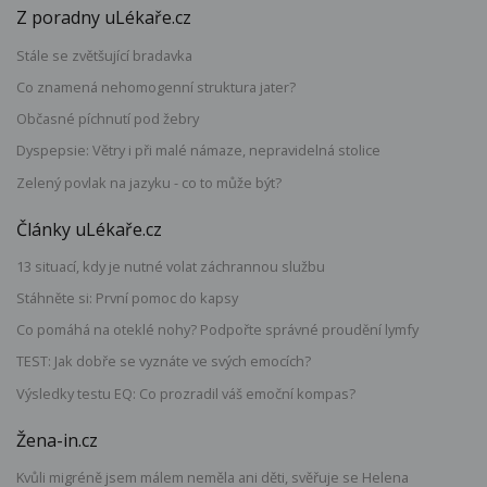
Z poradny uLékaře.cz
Stále se zvětšující bradavka
Co znamená nehomogenní struktura jater?
Občasné píchnutí pod žebry
Dyspepsie: Větry i při malé námaze, nepravidelná stolice
Zelený povlak na jazyku - co to může být?
Články uLékaře.cz
13 situací, kdy je nutné volat záchrannou službu
Stáhněte si: První pomoc do kapsy
Co pomáhá na oteklé nohy? Podpořte správné proudění lymfy
TEST: Jak dobře se vyznáte ve svých emocích?
Výsledky testu EQ: Co prozradil váš emoční kompas?
Žena-in.cz
Kvůli migréně jsem málem neměla ani děti, svěřuje se Helena