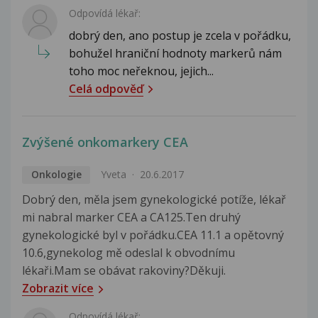
Odpovídá lékař:
dobrý den, ano postup je zcela v pořádku,
bohužel hraniční hodnoty markerů nám
toho moc neřeknou, jejich...
Celá odpověď
Zvýšené onkomarkery CEA
Onkologie
Yveta
20.6.2017
Dobrý den, měla jsem gynekologické potíže, lékař
mi nabral marker CEA a CA125.Ten druhý
gynekologické byl v pořádku.CEA 11.1 a opětovný
10.6,gynekolog mě odeslal k obvodnímu
lékaři.Mam se obávat rakoviny?Děkuji.
Zobrazit více
Odpovídá lékař: