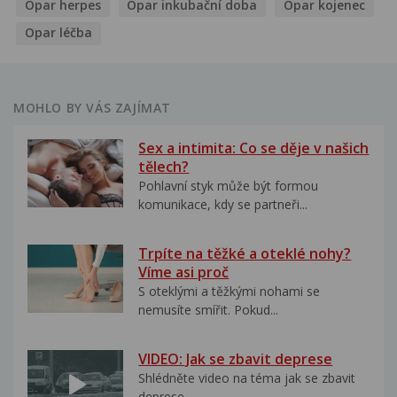
Opar herpes
Opar inkubační doba
Opar kojenec
Opar léčba
MOHLO BY VÁS ZAJÍMAT
Sex a intimita: Co se děje v našich
tělech?
Pohlavní styk může být formou
komunikace, kdy se partneři...
Trpíte na těžké a oteklé nohy?
Víme asi proč
S oteklými a těžkými nohami se
nemusíte smířit. Pokud...
VIDEO: Jak se zbavit deprese
Shlédněte video na téma jak se zbavit
deprese..