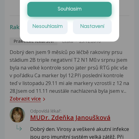
Celá odpověď
Souhlasím
Rakovina prsu
Nesouhlasím
Nastavení
Praktické lékařství
Eliška
25.12.2016
Dobrý den jsem 9 měsíců po léčbě rakoviny prsu
stádium 2B triple negativní T2 N1 M0.v srpnu jsem
byla na velké kontrole sono jater prsů RTG plic vše
v pořádku Ca marker byl 12.Při poslední kontrole
teď v listopadu 29.11 mi ale markery vzrostli z 12 na
28.Jsem od 11.11 neustále nachlazená byla jsem v...
Zobrazit více
Odpovídá lékař:
MUDr. Zdeňka Janoušková
Dobrý den. Virosy a veškeré akutní infekce
jsou pro imunitní systém velká zátěž. Při