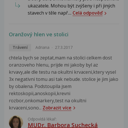
ukazatele. Mohou být zvýšeny i při jiných
stavech v těle např....
Celá odpověď
Oranžový hlen ve stolici
Trávení
Adriana
27.3.2017
chtela bych se zeptat,mam na stolici celkem dost
oranzoveho hlenu, prijde mi jakoby byl az
krvavy,ale dle testu na okultni krvaceni,ktery vysel
3x negativni tomu asi tak nebude. stolice je jim jako
by obalena. Podstoupila jsem
rektoskopii,anoskopii,krevni
rozbor,onkomarkery,test na okultni
krvaceni,sono...
Zobrazit více
Odpovídá lékař:
MUDr. Barbora Suchecká