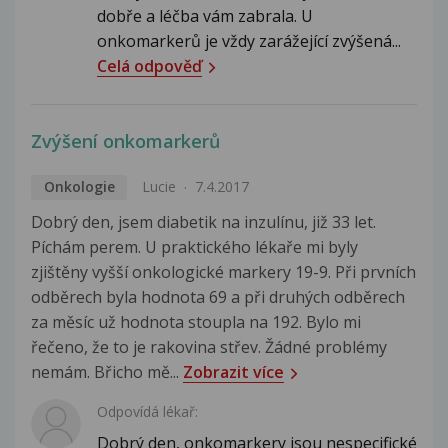
dobře a léčba vám zabrala. U
onkomarkerů je vždy zarážející zvýšená...
Celá odpověď
Zvýšení onkomarkerů
Onkologie
Lucie
7.4.2017
Dobrý den, jsem diabetik na inzulínu, již 33 let.
Píchám perem. U praktického lékaře mi byly
zjištěny vyšší onkologické markery 19-9. Při prvních
odběrech byla hodnota 69 a při druhých odběrech
za měsíc už hodnota stoupla na 192. Bylo mi
řečeno, že to je rakovina střev. Žádné problémy
nemám. Břicho mě...
Zobrazit více
Odpovídá lékař:
Dobrý den, onkomarkery jsou nespecifické