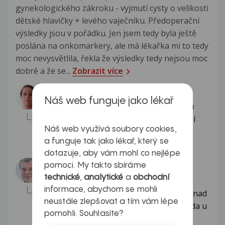
gynekologického zákroku - vyjmutí cysty o velikosti
dětské hlavičky + levého vaječníku. Předoperační
výsledky jsou v pořádku. Jen jsem tedy byla ještě
poslána na onkomarkery, ale má lékařka mi to tedy
moc nevysvětlila, řekla že výsledky tedy nejsou moc
dobré a že se...
Zobrazit více
Odpovídá lékař:
Náš web funguje jako lékař
Dobrý den, o objasnění Vašeho nálezu
onkomarkrů provede gynekolog v naší
Náš web využívá soubory cookies,
konzultační ambulanci, dotaz...
a funguje tak jako lékař, který se
Celá odpověď
dotazuje, aby vám mohl co nejlépe
Odpovídá lékař:
pomoci. My takto sbíráme
MUDr. Jan Sládeček
technické
,
analytické
a
obchodní
informace, abychom se mohli
Vážená paní Rozhodně nepřemýšlejte nad
neustále zlepšovat a tím vám lépe
onkomarkery je to jen pomocná metoda u
pomohli. Souhlasíte?
které jsou falešné pozitivní...