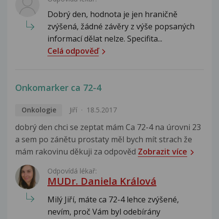
Dobrý den, hodnota je jen hraničně
zvýšená, žádné závěry z výše popsaných
informací dělat nelze. Specifita...
Celá odpověď
Onkomarker ca 72-4
Onkologie
Jiří
18.5.2017
dobrý den chci se zeptat mám Ca 72-4 na úrovni 23
a sem po zánětu prostaty měl bych mít strach že
mám rakovinu děkuji za odpověd
Zobrazit více
Odpovídá lékař:
MUDr. Daniela Králová
Milý Jiří, máte ca 72-4 lehce zvýšené,
nevím, proč Vám byl odebírány