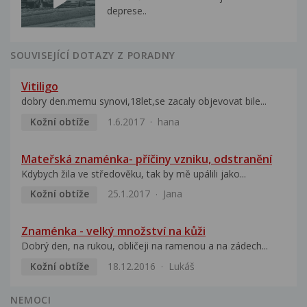
deprese..
SOUVISEJÍCÍ DOTAZY Z PORADNY
Vitiligo
dobry den.memu synovi,18let,se zacaly objevovat bile...
Kožní obtíže
1.6.2017
hana
Mateřská znaménka- příčiny vzniku, odstranění
Kdybych žila ve středověku, tak by mě upálili jako...
Kožní obtíže
25.1.2017
Jana
Znaménka - velký množství na kůži
Dobrý den, na rukou, obličeji na ramenou a na zádech...
Kožní obtíže
18.12.2016
Lukáš
NEMOCI