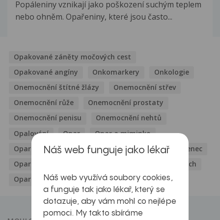
Popáleniny vznikají jako poškození suchým teplem
nebo ohněm. Opařeniny, které jsou často...
Opakované záněty močových cest
Opakované angíny
Onkomarkery
Onkologie
Onemocnění štítné žlázy
Onemocnění střev
Onemocnění růže
Onemocnění prostaty
Onemocnění penisu
Onemocnění nehtů
Opalování
Opar
Opar a miminko
Opar herpes
Opar inkubační doba
Opar kojenec
Náš web funguje jako lékař
Opar léčba
Opar na bradě
Opar na genitáliích
Náš web využívá soubory cookies,
Opar na genitáliích foto
a funguje tak jako lékař, který se
dotazuje, aby vám mohl co nejlépe
pomoci. My takto sbíráme