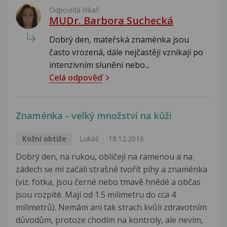
Odpovídá lékař:
MUDr. Barbora Suchecká
Dobrý den, mateřská znaménka jsou
často vrozená, dále nejčastěji vznikají po
intenzivním slunění nebo...
Celá odpověď
Znaménka - velký množství na kůži
Kožní obtíže
Lukáš
18.12.2016
Dobrý den, na rukou, obličeji na ramenou a na
zádech se mi začali strašně tvořit pihy a znaménka
(viz. fotka, jsou černé nebo tmavě hnědé a občas
jsou rozpité. Mají od 1.5 milimetru do cca 4
milimetrů). Nemám ani tak strach kvůli zdravotním
důvodům, protoze chodím na kontroly, ale nevím,