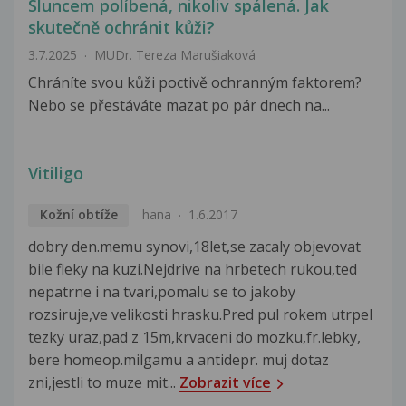
Sluncem políbená, nikoliv spálená. Jak
skutečně ochránit kůži?
3.7.2025
MUDr. Tereza Marušiaková
Chráníte svou kůži poctivě ochranným faktorem?
Nebo se přestáváte mazat po pár dnech na...
Vitiligo
Kožní obtíže
hana
1.6.2017
dobry den.memu synovi,18let,se zacaly objevovat
bile fleky na kuzi.Nejdrive na hrbetech rukou,ted
nepatrne i na tvari,pomalu se to jakoby
rozsiruje,ve velikosti hrasku.Pred pul rokem utrpel
tezky uraz,pad z 15m,krvaceni do mozku,fr.lebky,
bere homeop.milgamu a antidepr. muj dotaz
zni,jestli to muze mit...
Zobrazit více