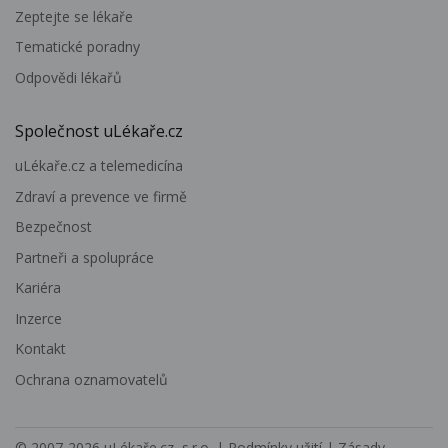
Zeptejte se lékaře
Tematické poradny
Odpovědi lékařů
Společnost uLékaře.cz
uLékaře.cz a telemedicína
Zdraví a prevence ve firmě
Bezpečnost
Partneři a spolupráce
Kariéra
Inzerce
Kontakt
Ochrana oznamovatelů
© 2007-2026
uLékaře.cz, s.r.o.
|
Podmínky užití
|
Zásady