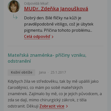
Odpovídá lékař:
MUDr. Zdeňka Janoušková
Dobrý den. Bílé flíčky na kůži je
pravděpodobně vitiligo, což je úbytek
pigmentu. Příčina tohoto problému...
Celá odpověď
Mateřská znaménka- příčiny vzniku,
odstranění
Kožní obtíže
Jana
25.1.2017
Kdybych žila ve středověku, tak by mě upálili jako
čarodějnici, co mám po sobě mateřských
znamének. Zajímalo by mě, co je jejich původcem, a
zda se dají, mimo chirurgický zákrok, z těla
odstranit. Děkuji
Zobrazit více