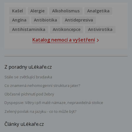
Kašel
Alergie
Alkoholismus
Analgetika
Angína
Antibiotika
Antidepresiva
Antihistaminika
Antikoncepce
Antivirotika
Katalog nemocí a vyšetření
Z poradny uLékaře.cz
Stále se zvětšující bradavka
Co znamená nehomogenní struktura jater?
Občasné píchnutí pod žebry
Dyspepsie: Větry i při malé námaze, nepravidelná stolice
Zelený povlak na jazyku - co to může být?
Články uLékaře.cz