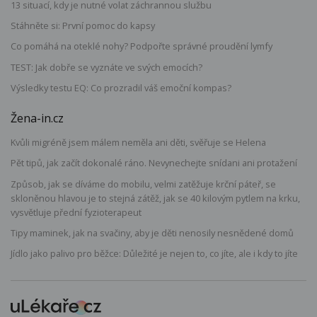
13 situací, kdy je nutné volat záchrannou službu
Stáhněte si: První pomoc do kapsy
Co pomáhá na oteklé nohy? Podpořte správné proudění lymfy
TEST: Jak dobře se vyznáte ve svých emocích?
Výsledky testu EQ: Co prozradil váš emoční kompas?
Žena-in.cz
Kvůli migréně jsem málem neměla ani děti, svěřuje se Helena
Pět tipů, jak začít dokonalé ráno. Nevynechejte snídani ani protažení
Způsob, jak se díváme do mobilu, velmi zatěžuje krční páteř, se
skloněnou hlavou je to stejná zátěž, jak se 40 kilovým pytlem na krku,
vysvětluje přední fyzioterapeut
Tipy maminek, jak na svačiny, aby je děti nenosily nesnědené domů
Jídlo jako palivo pro běžce: Důležité je nejen to, co jíte, ale i kdy to jíte