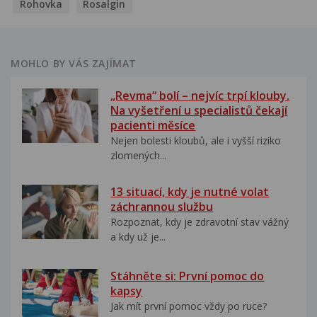
Rohovka
Rosalgin
MOHLO BY VÁS ZAJÍMAT
„Revma“ bolí – nejvíc trpí klouby.
Na vyšetření u specialistů čekají
pacienti měsíce
Nejen bolesti kloubů, ale i vyšší riziko
zlomených...
13 situací, kdy je nutné volat
záchrannou službu
Rozpoznat, kdy je zdravotní stav vážný
a kdy už je...
Stáhněte si: První pomoc do
kapsy
Jak mít první pomoc vždy po ruce?