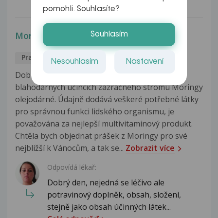
pomohli. Souhlasíte?
Moringa
Souhlasím
Praktické lékařství
Slávka
9.12.2016
Nesouhlasím
Nastavení
Dobrý večer, slyšela jsem v rozhlase o
blahodárných účincích zázračného stromu Moringy
olejodárné. Údajně dodává veškeré potřebné látky
pro správnou funkci lidského organismu, je
považována za nejlepší multivitaminový produkt.
Chtěla bych objednat prášek z Moringy pro své
nejbližší k Vánocům, a tak se...
Zobrazit více
Odpovídá lékař:
Dobrý den, nejedná se léčivo ale
potravinový doplněk, obsah, složení,
stejně jako obsah účinných látek...