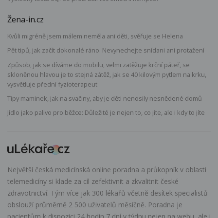
Žena-in.cz
Kvůli migréně jsem málem neměla ani děti, svěřuje se Helena
Pět tipů, jak začít dokonalé ráno. Nevynechejte snídani ani protažení
Způsob, jak se díváme do mobilu, velmi zatěžuje krční páteř, se
skloněnou hlavou je to stejná zátěž, jak se 40 kilovým pytlem na krku,
vysvětluje přední fyzioterapeut
Tipy maminek, jak na svačiny, aby je děti nenosily nesnědené domů
Jídlo jako palivo pro běžce: Důležité je nejen to, co jíte, ale i kdy to jíte
Největší česká medicínská online poradna a průkopník v oblasti
telemedicíny si klade za cíl zefektivnit a zkvalitnit české
zdravotnictví. Tým více jak 300 lékařů včetně desítek specialistů
obslouží průměrně 2 500 uživatelů měsíčně. Poradna je
pacientům k dispozici 24 hodin 7 dní v týdnu nejen na webu, ale i