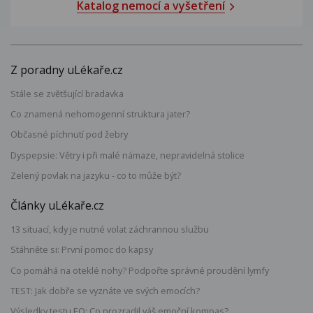
Katalog nemocí a vyšetření
Z poradny uLékaře.cz
Stále se zvětšující bradavka
Co znamená nehomogenní struktura jater?
Občasné píchnutí pod žebry
Dyspepsie: Větry i při malé námaze, nepravidelná stolice
Zelený povlak na jazyku - co to může být?
Články uLékaře.cz
13 situací, kdy je nutné volat záchrannou službu
Stáhněte si: První pomoc do kapsy
Co pomáhá na oteklé nohy? Podpořte správné proudění lymfy
TEST: Jak dobře se vyznáte ve svých emocích?
Výsledky testu EQ: Co prozradil váš emoční kompas?