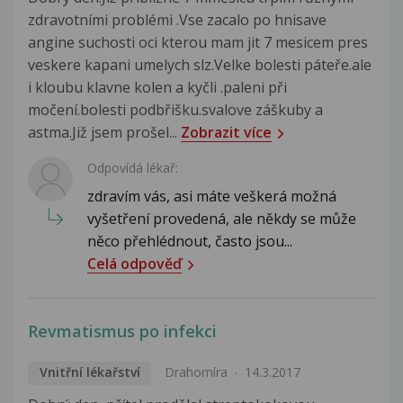
zdravotními problémi .Vse zacalo po hnisave
angine suchosti oci kterou mam jit 7 mesicem pres
veskere kapani umelych slz.Velke bolesti páteře.ale
i kloubu klavne kolen a kyčli .paleni při
močení.bolesti podbřišku.svalove záškuby a
astma.Již jsem prošel...
Zobrazit více
Odpovídá lékař:
zdravím vás, asi máte veškerá možná
vyšetření provedená, ale někdy se může
něco přehlédnout, často jsou...
Celá odpověď
Revmatismus po infekci
Vnitřní lékařství
Drahomíra
14.3.2017