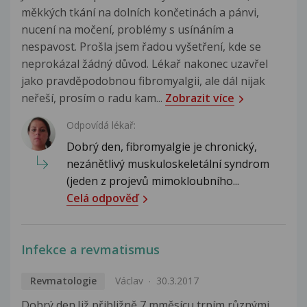
měkkých tkání na dolních končetinách a pánvi,
nucení na močení, problémy s usínáním a
nespavost. Prošla jsem řadou vyšetření, kde se
neprokázal žádný důvod. Lékař nakonec uzavřel
jako pravděpodobnou fibromyalgii, ale dál nijak
neřeší, prosím o radu kam...
Zobrazit více
Odpovídá lékař:
Dobrý den, fibromyalgie je chronický,
nezánětlivý muskuloskeletální syndrom
(jeden z projevů mimokloubního...
Celá odpověď
Infekce a revmatismus
Revmatologie
Václav
30.3.2017
Dobrý den.Již přibližně 7 mměsícu trpím různými