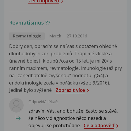
Celá odpověď
Revmatismus ??
Revmatologie
Marek
27.10.2016
Dobrý den, obracím se na Vás s dotazem ohledně
dlouhodobých zdr. problémů. Trápí mě vleklé a
únavné bolesti kloubů /cca od 15 let, je mi 20/ s
ranním maximem, revmatologie, imunologie (až prý
na "zanedbatelně zvýšenou" hodnotu IgG4) a
endokrinologie zcela v pořádku (vše z 9/2016).
Jediné bylo zvýšené...
Zobrazit více
Odpovídá lékař:
zdravím Vás, ano bohužel často se stává,
že něco v diagnostice něco nesedí a
objevují se protichůdné...
Celá odpověď