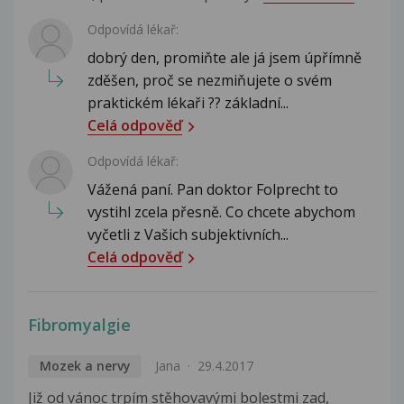
Odpovídá lékař:
dobrý den, promiňte ale já jsem úpřímně
zděšen, proč se nezmiňujete o svém
praktickém lékaři ?? základní...
Celá odpověď
Odpovídá lékař:
Vážená paní. Pan doktor Folprecht to
vystihl zcela přesně. Co chcete abychom
vyčetli z Vašich subjektivních...
Celá odpověď
Fibromyalgie
Mozek a nervy
Jana
29.4.2017
Již od vánoc trpím stěhovavými bolestmi zad,