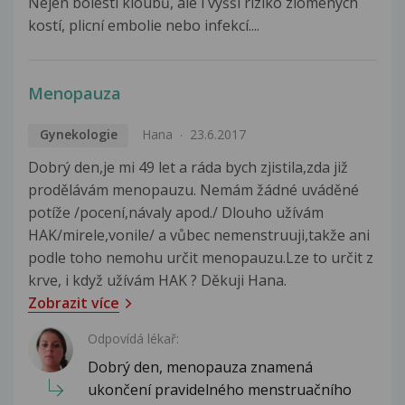
Nejen bolesti kloubů, ale i vyšší riziko zlomených
kostí, plicní embolie nebo infekcí....
Menopauza
Gynekologie
Hana
23.6.2017
Dobrý den,je mi 49 let a ráda bych zjistila,zda již
prodělávám menopauzu. Nemám žádné uváděné
potíže /pocení,návaly apod./ Dlouho užívám
HAK/mirele,vonile/ a vůbec nemenstruuji,takže ani
podle toho nemohu určit menopauzu.Lze to určit z
krve, i když užívám HAK ? Děkuji Hana.
Zobrazit více
Odpovídá lékař:
Dobrý den, menopauza znamená
ukončení pravidelného menstruačního