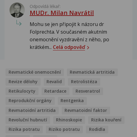
Odpovídá lékař:
MUDr. Milan Navrátil
Mohu se jen připojit k názoru dr
Folprechta. V současném akutním
onemocnění vyzdravění z něho, po
krátkém...
Celá odpověď
Revmatické onemocnění
Revmatická artritida
Revize dělohy
Revalid
Retrolistéza
Retikulocyty
Retardace
Resveratrol
Reprodukční orgány
Rentgenka
Revmatoidní artritida
Revmatoidní faktor
Revoluční hubnutí
Rhinoskopie
Rizika kouření
Rizika potratu
Riziko potratu
Rodidla