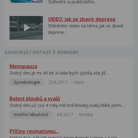
Stáhněte si praktického...
VIDEO: Jak se zbavit deprese
Shlédněte video na téma jak se zbavit
deprese..
SOUVISEJÍCÍ DOTAZY Z PORADNY
Menopauza
Dobrý den,je mi 49 let a ráda bych zjistila,zda již...
Gynekologie
23.6.2017
Hana
Bolest kloubů a svalů
Dobrý den,už cca 4 roky mě bolí klouby,svaly.Měla jsem...
Vnitřní lékařství
4.6.2017
Renáta
Příčiny revmatismu...
Dobrý den, několik měsíců trpím bolestí ramen a paže....