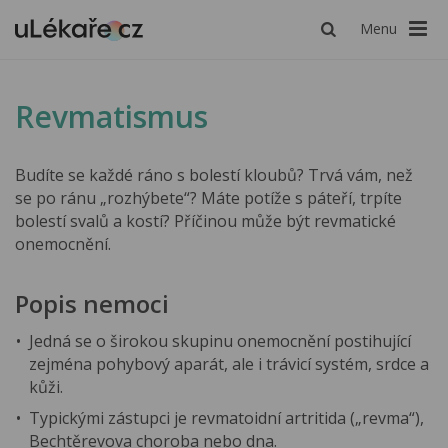
Menu
Revmatismus
Budíte se každé ráno s bolestí kloubů? Trvá vám, než
se po ránu „rozhýbete“? Máte potíže s páteří, trpíte
bolestí svalů a kostí? Příčinou může být revmatické
onemocnění.
Popis nemoci
Jedná se o širokou skupinu onemocnění postihující
zejména pohybový aparát, ale i trávicí systém, srdce a
kůži.
Typickými zástupci je revmatoidní artritida („revma“),
Bechtěrevova choroba nebo dna.