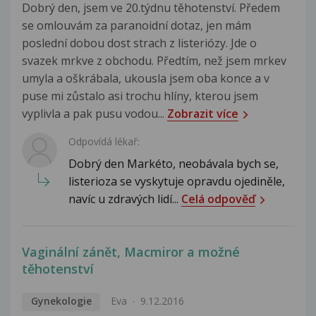
Dobrý den, jsem ve 20.týdnu těhotenství. Předem
se omlouvám za paranoidní dotaz, jen mám
poslední dobou dost strach z listeriózy. Jde o
svazek mrkve z obchodu. Předtím, než jsem mrkev
umyla a oškrábala, ukousla jsem oba konce a v
puse mi zůstalo asi trochu hlíny, kterou jsem
vyplivla a pak pusu vodou...
Zobrazit více
Odpovídá lékař:
Dobrý den Markéto, neobávala bych se,
listerioza se vyskytuje opravdu ojediněle,
navíc u zdravých lidí...
Celá odpověď
Vaginální zánět, Macmiror a možné
těhotenství
Gynekologie
Eva
9.12.2016