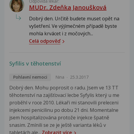
Odpovídá lékař:
MUDr. Zdeňka Janoušková
Dobrý den. Určitě budete muset opět na
vyšetření. Ve výjímečném případě byste
mohla krvácet i z močových...
Celá odpověď
Syfilis v těhotenství
Pohlavní nemoci
Nina
25.3.2017
Dobrý den. Mohu poprosit o radu. Jsem ve 13 TT
těhotenství na zajišťovací lecbe Syfylis který u me
proběhl v roce 2010. Lékaři mi stanovili preleceni
injekcemi penicilinu po dobu 21 dni. Momentalne
jsem hospitalizována protože injekce špatně
snasim. Zmínili se ze je ještě varianta léků v
tabletách ale...
Zobrazit více