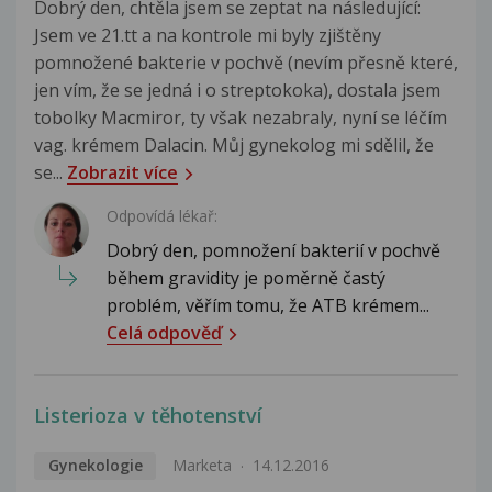
Dobrý den, chtěla jsem se zeptat na následující:
Jsem ve 21.tt a na kontrole mi byly zjištěny
pomnožené bakterie v pochvě (nevím přesně které,
jen vím, že se jedná i o streptokoka), dostala jsem
tobolky Macmiror, ty však nezabraly, nyní se léčím
vag. krémem Dalacin. Můj gynekolog mi sdělil, že
se...
Zobrazit více
Odpovídá lékař:
Dobrý den, pomnožení bakterií v pochvě
během gravidity je poměrně častý
problém, věřím tomu, že ATB krémem...
Celá odpověď
Listerioza v těhotenství
Gynekologie
Marketa
14.12.2016