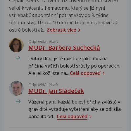
slepák. Jsem v 17. týdnu rizikového těhotenství (3x
velké krvácení z hematomu, který se již nyní
vstřebal; 3x spontánní potrat vždy do 9. týdne
těhotenství). Už cca 10 dní mě trápí mravenčivé až
ostré bolesti až...
Zobrazit více
Odpovídá lékař:
MUDr. Barbora Suchecká
Dobrý den, jistě existuje jako možná
příčina Vašich bolestí srůsty po operacích.
Ale jelikož jste na...
Celá odpověď
Odpovídá lékař:
MUDr. Jan Sládeček
Vážená paní, každá bolest břicha zvláště v
graviditě vyžaduje vyšetření aby se odlišila
banalita od...
Celá odpověď