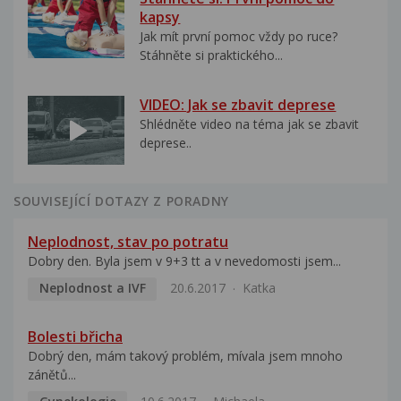
kapsy
Jak mít první pomoc vždy po ruce?
Stáhněte si praktického...
VIDEO: Jak se zbavit deprese
Shlédněte video na téma jak se zbavit
deprese..
SOUVISEJÍCÍ DOTAZY Z PORADNY
Neplodnost, stav po potratu
Dobry den. Byla jsem v 9+3 tt a v nevedomosti jsem...
Neplodnost a IVF
20.6.2017
Katka
Bolesti břicha
Dobrý den, mám takový problém, mívala jsem mnoho
zánětů...