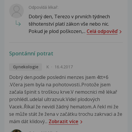
Odpovídá lékař:
Dobrý den, Terezo v prvních týdnech
těhotenství platí zákon vše nebo nic.
Pokud je plod poškozen,...
Celá odpověď
Spontánní potrat
Gynekologie
K
16.4.2017
Dobrý den.podle posledni menzes jsem 4tt+6
.Včera jsem byla na pohotovosti..Protože jsem
začala špinit s troškou krve.V nemocnici mě lékař
prohlédl..udelal ultrazvuk.Videl plodových
Vacek..Říkal že nevidí žádný hematom..A řekl mi že
se může stát že žena v začátku trochu zakrvaci a že
mám dát klidový...
Zobrazit více