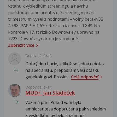
vztahu k výsledkům screeningu a návrhu
podstoupit amniocentezu. Screening v první
trimestru mi vyšel s hodnotami – volný beta-hCG
49,98, PAPP-A 1,630. Riziko trizomie – 1:848. Na
kontrole v 17. tt riziko Downova sy upravno na
7223. Downův syndrom je v rodinné...
Zobrazit více
Odpovídá lékař:
Dobrý den Lucie, jelikož se jedná o dotaz
na specialistu, přeposílám vaši otázku
gynekologovi. Prosím...
Celá odpověď
Odpovídá lékař:
MUDr. Jan Sládeček
Vážená paní Pokud vám byla
amniocenteza doporučená pak vzhledem
k výsledkům by bylo rozumné ji