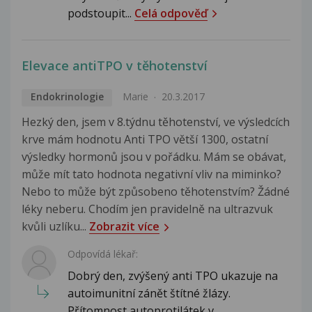
podstoupit...
Celá odpověď
Elevace antiTPO v těhotenství
Endokrinologie
Marie
20.3.2017
Hezký den, jsem v 8.týdnu těhotenství, ve výsledcích
krve mám hodnotu Anti TPO větší 1300, ostatní
výsledky hormonů jsou v pořádku. Mám se obávat,
může mít tato hodnota negativní vliv na miminko?
Nebo to může být způsobeno těhotenstvím? Žádné
léky neberu. Chodím jen pravidelně na ultrazvuk
kvůli uzlíku...
Zobrazit více
Odpovídá lékař:
Dobrý den, zvýšený anti TPO ukazuje na
autoimunitní zánět štítné žlázy.
Přítomnost autoprotilátek v...