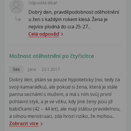
Odpovídá lékař:
Dobrý den, pravděpodobnost otěhotnění
u žen s každým rokem klesá. Žena je
nejvíce plodná do cca 25-27...
Celá odpověď
Možnost otěhotnění po čtyřicítce
Sex
Jana
23.1.2017
Dobrý den, ptám se pouze hypoteticky (no, tedy za
svoji kamarádku), ale pokud si žena, která je stále
panna seznámí s mužem, a má s ním svůj první
pohlavní styk, a je ve věku, kdy jiné ženy jsou již
babičkami (42 – 44 let), ale mají stálou pravidelnou,
a silnou menstruaci, zda hrozí riziko, že mohou...
Zobrazit více