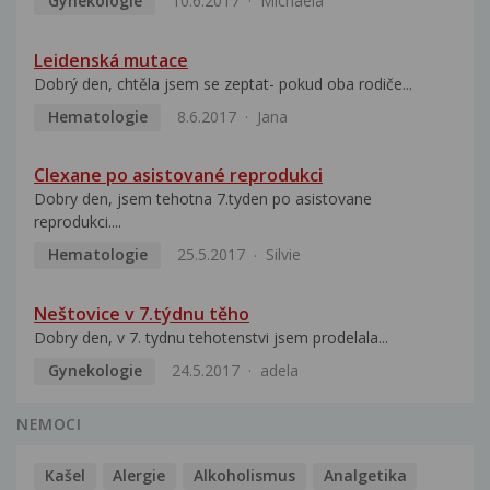
Gynekologie
10.6.2017
Michaela
Leidenská mutace
Dobrý den, chtěla jsem se zeptat- pokud oba rodiče...
Hematologie
8.6.2017
Jana
Clexane po asistované reprodukci
Dobry den, jsem tehotna 7.tyden po asistovane
reprodukci....
Hematologie
25.5.2017
Silvie
Neštovice v 7.týdnu těho
Dobry den, v 7. tydnu tehotenstvi jsem prodelala...
Gynekologie
24.5.2017
adela
NEMOCI
Kašel
Alergie
Alkoholismus
Analgetika