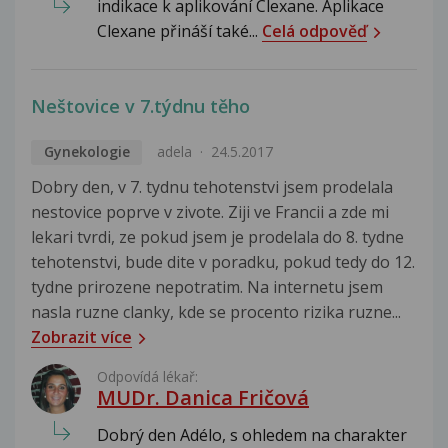
indikace k aplikování Clexane. Aplikace
Clexane přináší také...
Celá odpověď
Neštovice v 7.týdnu těho
Gynekologie
adela
24.5.2017
Dobry den, v 7. tydnu tehotenstvi jsem prodelala
nestovice poprve v zivote. Ziji ve Francii a zde mi
lekari tvrdi, ze pokud jsem je prodelala do 8. tydne
tehotenstvi, bude dite v poradku, pokud tedy do 12.
tydne prirozene nepotratim. Na internetu jsem
nasla ruzne clanky, kde se procento rizika ruzne...
Zobrazit více
Odpovídá lékař:
MUDr. Danica Fričová
Dobrý den Adélo, s ohledem na charakter