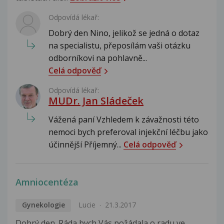
Odpovídá lékař:
Dobrý den Nino, jelikož se jedná o dotaz
na specialistu, přeposílám vaši otázku
odborníkovi na pohlavně...
Celá odpověď
Odpovídá lékař:
MUDr. Jan Sládeček
Vážená paní Vzhledem k závažnosti této
nemoci bych preferoval injekční léčbu jako
účinnější Příjemný...
Celá odpověď
Amniocentéza
Gynekologie
Lucie
21.3.2017
Dobrý den. Ráda bych Vás požádala o radu ve