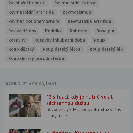
Revoluční hubnutí
Revmatoidní faktor
Revmatoidní artritida
Revmatismus
Revmatické onemocnění
Revmatická artritida
Revize dělohy
Rodidla
Rohovka
Rosalgin
Rotaviry
Rotaviry inkubační doba
Roup
Roup dětský
Roup dětský léčba
Roup dětský lék
Roup dětský přírodní léčba
MOHLO BY VÁS ZAJÍMAT
13 situací, kdy je nutné volat
záchrannou službu
Rozpoznat, kdy je zdravotní stav vážný
a kdy už je...
Stáhněte si: První pomoc do