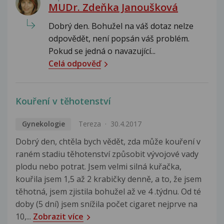
MUDr. Zdeňka Janoušková
Dobrý den. Bohužel na váš dotaz nelze
odpovědět, není popsán váš problém.
Pokud se jedná o navazující...
Celá odpověď
Kouření v těhotenství
Gynekologie
Tereza
30.4.2017
Dobrý den, chtěla bych vědět, zda může kouření v
raném stadiu těhotenství způsobit vývojové vady
plodu nebo potrat. Jsem velmi silná kuřačka,
kouřila jsem 1,5 až 2 krabičky denně, a to, že jsem
těhotná, jsem zjistila bohužel až ve 4 .týdnu. Od té
doby (5 dní) jsem snížila počet cigaret nejprve na
10,...
Zobrazit více