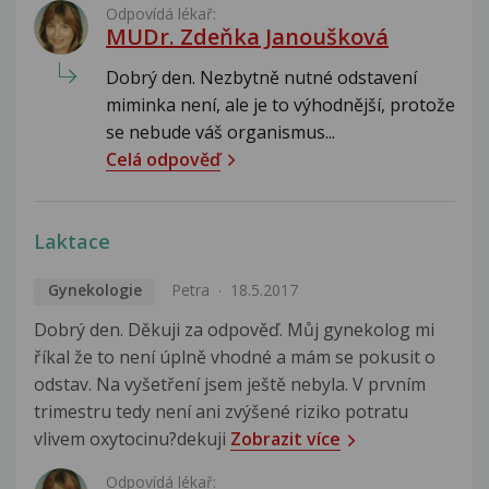
Odpovídá lékař:
MUDr. Zdeňka Janoušková
Dobrý den. Nezbytně nutné odstavení
miminka není, ale je to výhodnější, protože
se nebude váš organismus...
Celá odpověď
Laktace
Gynekologie
Petra
18.5.2017
Dobrý den. Děkuji za odpověď. Můj gynekolog mi
říkal že to není úplně vhodné a mám se pokusit o
odstav. Na vyšetření jsem ještě nebyla. V prvním
trimestru tedy není ani zvýšené riziko potratu
vlivem oxytocinu?dekuji
Zobrazit více
Odpovídá lékař: