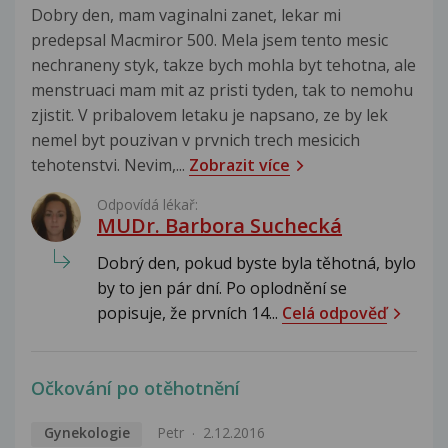
Dobry den, mam vaginalni zanet, lekar mi
predepsal Macmiror 500. Mela jsem tento mesic
nechraneny styk, takze bych mohla byt tehotna, ale
menstruaci mam mit az pristi tyden, tak to nemohu
zjistit. V pribalovem letaku je napsano, ze by lek
nemel byt pouzivan v prvnich trech mesicich
tehotenstvi. Nevim,...
Zobrazit více
Odpovídá lékař:
MUDr. Barbora Suchecká
Dobrý den, pokud byste byla těhotná, bylo
by to jen pár dní. Po oplodnění se
popisuje, že prvních 14...
Celá odpověď
Očkování po otěhotnění
Gynekologie
Petr
2.12.2016