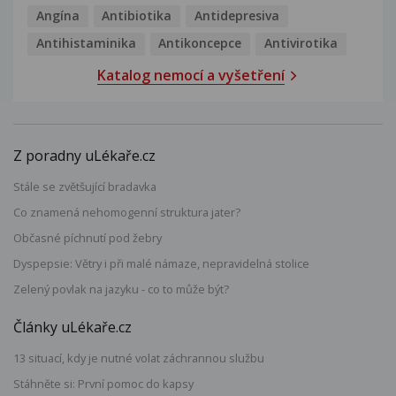
Angína
Antibiotika
Antidepresiva
Antihistaminika
Antikoncepce
Antivirotika
Katalog nemocí a vyšetření
Z poradny uLékaře.cz
Stále se zvětšující bradavka
Co znamená nehomogenní struktura jater?
Občasné píchnutí pod žebry
Dyspepsie: Větry i při malé námaze, nepravidelná stolice
Zelený povlak na jazyku - co to může být?
Články uLékaře.cz
13 situací, kdy je nutné volat záchrannou službu
Stáhněte si: První pomoc do kapsy