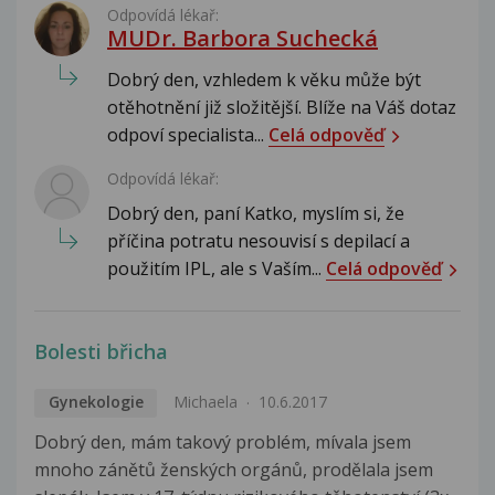
Odpovídá lékař:
MUDr. Barbora Suchecká
Dobrý den, vzhledem k věku může být
otěhotnění již složitější. Blíže na Váš dotaz
odpoví specialista...
Celá odpověď
Odpovídá lékař:
Dobrý den, paní Katko, myslím si, že
příčina potratu nesouvisí s depilací a
použitím IPL, ale s Vaším...
Celá odpověď
Bolesti břicha
Gynekologie
Michaela
10.6.2017
Dobrý den, mám takový problém, mívala jsem
mnoho zánětů ženských orgánů, prodělala jsem