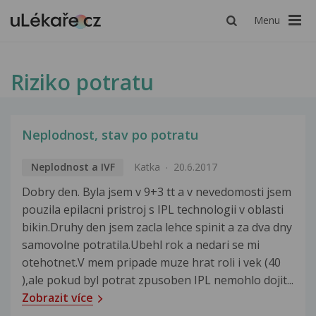
Menu
Riziko potratu
Neplodnost, stav po potratu
Neplodnost a IVF
Katka
20.6.2017
Dobry den. Byla jsem v 9+3 tt a v nevedomosti jsem
pouzila epilacni pristroj s IPL technologii v oblasti
bikin.Druhy den jsem zacla lehce spinit a za dva dny
samovolne potratila.Ubehl rok a nedari se mi
otehotnet.V mem pripade muze hrat roli i vek (40
),ale pokud byl potrat zpusoben IPL nemohlo dojit...
Zobrazit více