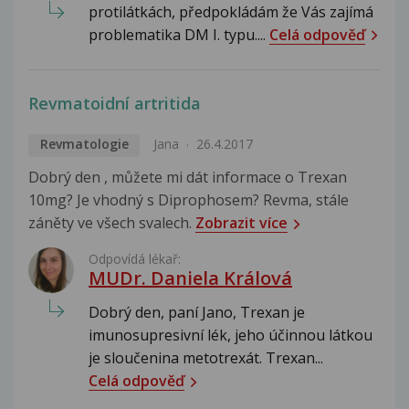
protilátkách, předpokládám že Vás zajímá
problematika DM I. typu....
Celá odpověď
Revmatoidní artritida
Revmatologie
Jana
26.4.2017
Dobrý den , můžete mi dát informace o Trexan
10mg? Je vhodný s Diprophosem? Revma, stále
záněty ve všech svalech.
Zobrazit více
Odpovídá lékař:
MUDr. Daniela Králová
Dobrý den, paní Jano, Trexan je
imunosupresivní lék, jeho účinnou látkou
je sloučenina metotrexát. Trexan...
Celá odpověď