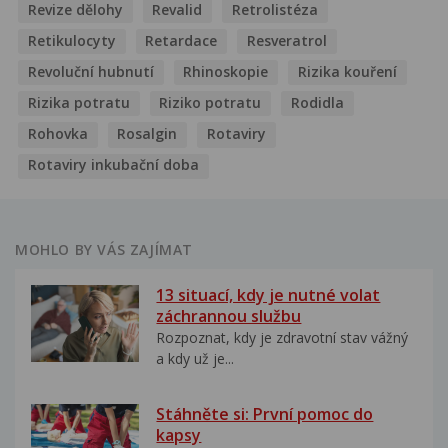
Revize dělohy
Revalid
Retrolistéza
Retikulocyty
Retardace
Resveratrol
Revoluční hubnutí
Rhinoskopie
Rizika kouření
Rizika potratu
Riziko potratu
Rodidla
Rohovka
Rosalgin
Rotaviry
Rotaviry inkubační doba
MOHLO BY VÁS ZAJÍMAT
13 situací, kdy je nutné volat
záchrannou službu
Rozpoznat, kdy je zdravotní stav vážný
a kdy už je...
Stáhněte si: První pomoc do
kapsy