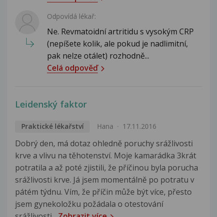
Odpovídá lékař:
Ne. Revmatoidní artritidu s vysokým CRP
(nepíšete kolik, ale pokud je nadlimitní,
pak nelze otálet) rozhodně...
Celá odpověď
Leidenský faktor
Praktické lékařství
Hana
17.11.2016
Dobrý den, má dotaz ohledně poruchy srážlivosti
krve a vlivu na těhotenství. Moje kamarádka 3krát
potratila a až poté zjistili, že příčinou byla porucha
srážlivosti krve. Já jsem momentálně po potratu v
pátém týdnu. Vím, že příčin může být více, přesto
jsem gynekoložku požádala o otestování
srážlivosti...
Zobrazit více