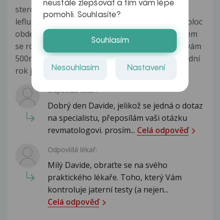
neustále zlepšovat a tím vám lépe
steroidum. Mel bych ještě jednu otázku beru
pomohli. Souhlasíte?
leflunomid 10mg denně a 4mg medrolu a controloc
obden 20mg. Cvicim již několik let a nedávno jsem
Souhlasím
se rozhodl pořídit tst enanthat a nandrolon dávám
500mg tst a 250mg nandrolonu týdne. Za poslední
Nesouhlasím
Nastavení
rok jsem neměl...
Zobrazit více
Odpovídá lékař:
Dobrý den Davide, jelikož se jedná o dotaz
na specialistu, přeposílám vaši otázku
revmatologovi. prosím...
Celá odpověď
Odpovídá lékař:
Milý Davide, obraťte se na svého
praktického lékaře. Toho, který Vám
kontroluje jaterní testy (a nejen...
Celá odpověď