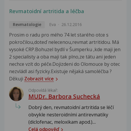
Revmatoidní artritida a léčba
Revmatologie
Eva
26.12.2016
Prosim o radu pro mého 74 let starého otce s
pokročilou,doteď nelecenou,revmat artritidou. Má
vysoké CRP.Bohuzel bydlí v Šumperku ,kde maji jen
2 specialisty a oba maji tak plno,ze tátu ani jeden
nechce vzít do péče.Dojizdeni do Olomouce by otec
nezvládl asi fyzicky.Existuje nějaká samoléčba ?
Děkuji
Zobrazit více
Odpovídá lékař:
MUDr. Barbora Suchecká
Dobrý den, revmatoidní artritida se léčí
obvykle nesteroidními antirevmatiky
(diclofenac, meloxikam apod.)....
Celá odpověď