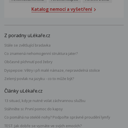
Katalog nemocí a vyšetření
Z poradny uLékaře.cz
Stále se zvětšující bradavka
Co znamená nehomogenní struktura jater?
Občasné píchnutí pod žebry
Dyspepsie: Větry i při malé námaze, nepravidelná stolice
Zelený povlak na jazyku - co to může být?
Články uLékaře.cz
13 situací, kdy je nutné volat záchrannou službu
Stáhněte si: První pomoc do kapsy
Co pomáhá na oteklé nohy? Podpořte správné proudění lymfy
TEST: Jak dobře se vyznáte ve svých emocích?