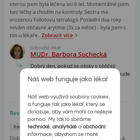
kterou jsem byla léčena asi 6 let. Momentálně jsem
bez léčby a chodím na kontroly. Sestra má
vrozenou Fallotovu tetralogii. Poslední dva roky
mívám občasné arytmie (3x za měsíc) - byla jsem s
tím u lékaře...
Zobrazit více
Odpovídá lékař:
MUDr. Barbora Suchecká
Dobrý den, pokud se otoky v obličeji
objevily vždy po konzumaci alkoholu, bude
Náš web funguje jako lékař
to způsobeno alkoholem....
Celá odpověď
Náš web využívá soubory cookies,
a funguje tak jako lékař, který se
Revmatoidní artritida
dotazuje, aby vám mohl co nejlépe
pomoci. My takto sbíráme
Revmatologie
David
27.12.2016
technické
,
analytické
a
obchodní
informace, abychom se mohli
Dobrý den už jsem vám jednou psal ohledně RA a