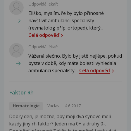
Odpovídá lékař:
Eliško, myslím, ře by bylo přínosné
navštívit ambulanci specialisty
(revmatolog příp. ortoped), který...
Celá odpověď
Odpovídá lékař:
Vážená slečno. Bylo by jistě nejlépe, pokud
byste v době, kdy máte bolesti vyhledala
ambulanci specialisty....
Celá odpověď
Faktor Rh
Hematologie
Vaclav
4.6.2017
Dobry den, je mozne, aby moji dva synove meli
kazdy jiny rh faktor? Jeden ma 0+ a druhy 0-.
Doplnění informací: Takže je to možné i pokud já