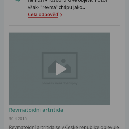
nemusí v rozboru krve objevit. Pozor
však- "revma" chápu jako...
Celá odpověď
Revmatoidní artritida
30.4.2015
Revmatoidní artritida se v České republice objevuje