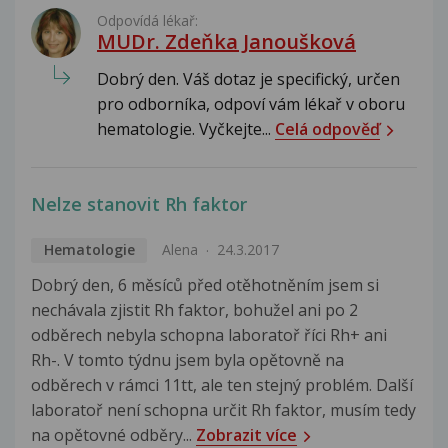
Odpovídá lékař:
MUDr. Zdeňka Janoušková
Dobrý den. Váš dotaz je specifický, určen
pro odborníka, odpoví vám lékař v oboru
hematologie. Vyčkejte...
Celá odpověď
Nelze stanovit Rh faktor
Hematologie
Alena
24.3.2017
Dobrý den, 6 měsíců před otěhotněním jsem si
nechávala zjistit Rh faktor, bohužel ani po 2
odběrech nebyla schopna laboratoř říci Rh+ ani
Rh-. V tomto týdnu jsem byla opětovně na
odběrech v rámci 11tt, ale ten stejný problém. Další
laboratoř není schopna určit Rh faktor, musím tedy
na opětovné odběry...
Zobrazit více