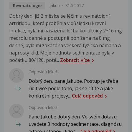
Revmatologie
Jakub
31.5.2017
Dobrý den, již 2 měsíce se léčím s revmatoidní
artritídou, která proběhla v důsledku krevní
infekce, byla mi nasazena léčba kortikoidy 2*16 mg
medrolu denně a postupně ponížena na 8 mg
denně, byla mi zakázána veškerá fyzická námaha a
naprostý klid. Moje hodnota sedimentace byla v
počátku 80/120, poté...
Zobrazit více
Odpovídá lékař:
Dobrý den, pane Jakube. Postup je třeba
řídit více podle toho, jak se cítíte a jaké
konkrétní projevy...
Celá odpověď
Odpovídá lékař:
Pane Jakube dobrý den. Ve svém dotazu
uvedete 3 hodnoty sedimentace, diagnózu
(kterou stanovil kdo?)...
Celá odpověď