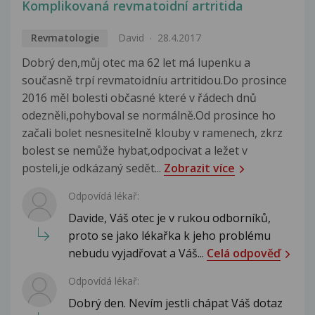
Komplikovaná revmatoidní artritida
Revmatologie
David
28.4.2017
Dobrý den,můj otec ma 62 let má lupenku a
současně trpí revmatoidníu artritidou.Do prosince
2016 měl bolesti občasné které v řádech dnů
odezněli,pohyboval se normálně.Od prosince ho
začali bolet nesnesitelně klouby v ramenech, zkrz
bolest se nemůže hybat,odpocivat a ležet v
posteli,je odkázaný sedět...
Zobrazit více
Odpovídá lékař:
Davide, Váš otec je v rukou odborníků,
proto se jako lékařka k jeho problému
nebudu vyjadřovat a Váš...
Celá odpověď
Odpovídá lékař:
Dobrý den. Nevím jestli chápat Váš dotaz