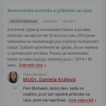
Revmatoidní artritida a přibírání na váze
Vnitřní lékařství
Michaela
14.4.2017
Extrémně zvýšený revmatoidní faktor a prudké
přibírání na váze Je mě 35 let a od roku 2014 jsme
sledována na revmatologii pro zvýšený revmatoidní
faktor. Dalšími vyšetřeními se zjistilo, že se nejedná
o revmatoidní artritidu. Přesto se revmatoidní
faktor prudce zvyšuje, hodnoty jsou: r 2014 = RF
latex...
Zobrazit více
Odpovídá lékař:
MUDr. Daniela Králová
Paní Michaelo, dobrý den, spíše se
zvláštní, proč tak rapidně přibíráte na
váze, jestli má například...
Celá odpověď