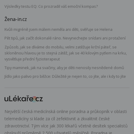
Výsledky testu EQ: Co prozradil váš emoční kompas?
Žena-in.cz
Kvůli migréně jsem málem neměla ani děti, svěřuje se Helena
Pět tipů, jak začít dokonalé ráno. Nevynechejte snídani ani protažení
Způsob, jak se díváme do mobilu, velmi zatěžuje krční páteř, se
skloněnou hlavou je to stejná zátěž, jak se 40 kilovým pytlem na krku,
vysvětluje přední fyzioterapeut
Tipy maminek, jak na svačiny, aby je děti nenosily nesnědené domů
Jídlo jako palivo pro běžce: Důležité je nejen to, co jíte, ale i kdy to jíte
Největší česká medicínská online poradna a průkopník v oblasti
telemedicíny si klade za cíl zefektivnit a zkvalitnit české
zdravotnictví. Tým více jak 300 lékařů včetně desítek specialistů
obslouží průměrně 2 500 uživatelů měsíčně. Poradna je