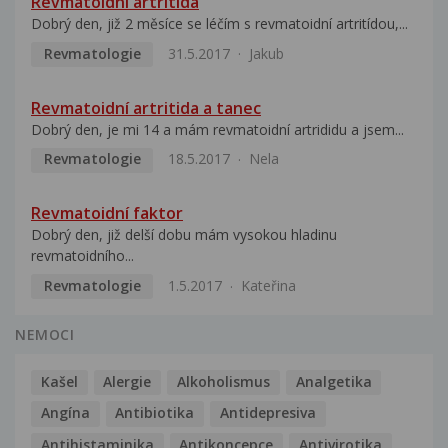
Revmatoidní artritida
Dobrý den, již 2 měsíce se léčím s revmatoidní artritídou,...
Revmatologie
31.5.2017
Jakub
Revmatoidní artritida a tanec
Dobrý den, je mi 14 a mám revmatoidní artrididu a jsem...
Revmatologie
18.5.2017
Nela
Revmatoidní faktor
Dobrý den, již delší dobu mám vysokou hladinu
revmatoidního...
Revmatologie
1.5.2017
Kateřina
NEMOCI
Kašel
Alergie
Alkoholismus
Analgetika
Angína
Antibiotika
Antidepresiva
Antihistaminika
Antikoncepce
Antivirotika