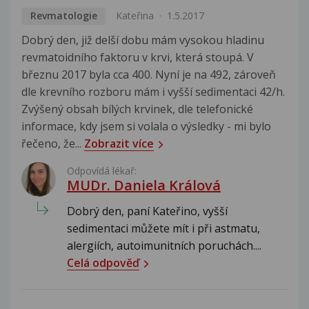
Revmatologie
Kateřina
1.5.2017
Dobrý den, již delší dobu mám vysokou hladinu
revmatoidního faktoru v krvi, která stoupá. V
březnu 2017 byla cca 400. Nyní je na 492, zároveň
dle krevního rozboru mám i vyšší sedimentaci 42/h.
Zvýšený obsah bílých krvinek, dle telefonické
informace, kdy jsem si volala o výsledky - mi bylo
řečeno, že...
Zobrazit více
Odpovídá lékař:
MUDr. Daniela Králová
Dobrý den, paní Kateřino, vyšší
sedimentaci můžete mít i při astmatu,
alergiích, autoimunitních poruchách....
Celá odpověď