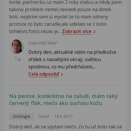
tvrda ,partnerku uz mam 2 roky stalou a nikdy jsem
takovy problem nemel,nesvedi pouze na dotek
boli.. nejdrive sem si myslel ze to mam odreny
protoze to bylo zarudle,ale udelalo se z toho
tohle(viz.foto) okolo je...
Zobrazit více
Odpovídá lékař:
Dobrý den, aktuálně vidím na předkožce
vřídek s navalitými okraji, světlou
spodinou, co mu předcházelo,...
Celá odpověď
Na penise ,konkrétne na zaludi, mám taký
červený fľak, niečo ako suchsiu kožu
Urologie
David
18.6.2017
Dobrý deň, ak sa spytam niečo ,čo tu už bolo tak sa