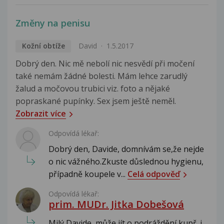
Změny na penisu
Kožní obtíže
David
1.5.2017
Dobrý den. Nic mě nebolí nic nesvědí při močení
také nemám žádné bolesti. Mám lehce zarudlý
žalud a močovou trubici viz. foto a nějaké
popraskané pupínky. Sex jsem ještě neměl.
Zobrazit více
Odpovídá lékař:
Dobrý den, Davide, domnívám se,že nejde
o nic vážného.Zkuste důslednou hygienu,
případně koupele v...
Celá odpověď
Odpovídá lékař:
prim. MUDr. Jitka Dobešová
Milý Davide, může jít o podráždění kupř. i