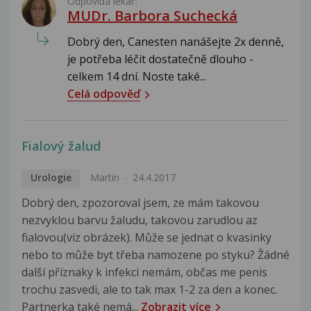
Odpovídá lékař:
MUDr. Barbora Suchecká
Dobrý den, Canesten nanášejte 2x denně,
je potřeba léčit dostatečně dlouho -
celkem 14 dní. Noste také...
Celá odpověď
Fialový žalud
Urologie
Martin
24.4.2017
Dobrý den, zpozoroval jsem, ze mám takovou
nezvyklou barvu žaludu, takovou zarudlou az
fialovou(viz obrázek). Může se jednat o kvasinky
nebo to může byt třeba namozene po styku? Žádné
další příznaky k infekci nemám, občas me penis
trochu zasvedi, ale to tak max 1-2 za den a konec.
Partnerka také nemá...
Zobrazit více