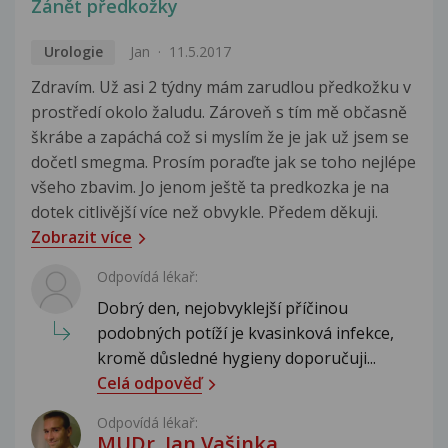
Zánět předkožky
Urologie
Jan
11.5.2017
Zdravím. Už asi 2 týdny mám zarudlou předkožku v
prostředí okolo žaludu. Zároveň s tím mě občasně
škrábe a zapáchá což si myslím že je jak už jsem se
dočetl smegma. Prosím poraďte jak se toho nejlépe
všeho zbavim. Jo jenom ještě ta predkozka je na
dotek citlivější více než obvykle. Předem děkuji.
Zobrazit více
Odpovídá lékař:
Dobrý den, nejobvyklejší příčinou
podobných potíží je kvasinková infekce,
kromě důsledné hygieny doporučuji...
Celá odpověď
Odpovídá lékař:
MUDr. Jan Vašinka