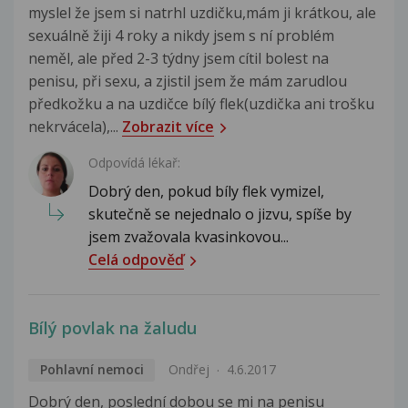
myslel že jsem si natrhl uzdičku,mám ji krátkou, ale
sexuálně žiji 4 roky a nikdy jsem s ní problém
neměl, ale před 2-3 týdny jsem cítil bolest na
penisu, při sexu, a zjistil jsem že mám zarudlou
předkožku a na uzdičce bílý flek(uzdička ani trošku
nekrvácela),...
Zobrazit více
Odpovídá lékař:
Dobrý den, pokud bíly flek vymizel,
skutečně se nejednalo o jizvu, spíše by
jsem zvažovala kvasinkovou...
Celá odpověď
Bílý povlak na žaludu
Pohlavní nemoci
Ondřej
4.6.2017
Dobrý den, poslední dobou se mi na penisu