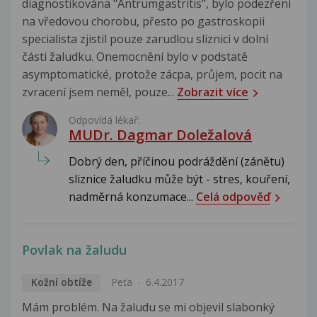
diagnostikována "Antrumgastritis", bylo podezření
na vředovou chorobu, přesto po gastroskopii
specialista zjistil pouze zarudlou sliznici v dolní
části žaludku. Onemocnění bylo v podstatě
asymptomatické, protože zácpa, průjem, pocit na
zvracení jsem neměl, pouze...
Zobrazit více
Odpovídá lékař:
MUDr. Dagmar Doležalová
Dobrý den, příčinou podráždění (zánětu)
sliznice žaludku může být - stres, kouření,
nadměrná konzumace...
Celá odpověď
Povlak na žaludu
Kožní obtíže
Peťa
6.4.2017
Mám problém. Na žaludu se mi objevil slabonký