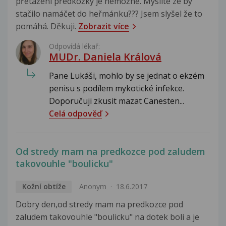
přetažení předkožky je nemožné. Myslíte ze by
stačilo namáčet do heřmánku??? Jsem slyšel že to
pomáhá. Děkuji.
Zobrazit více
Odpovídá lékař:
MUDr. Daniela Králová
Pane Lukáši, mohlo by se jednat o ekzém
penisu s podílem mykotické infekce.
Doporučuji zkusit mazat Canesten...
Celá odpověď
Od stredy mam na predkozce pod zaludem
takovouhle "boulicku"
Kožní obtíže
Anonym
18.6.2017
Dobry den,od stredy mam na predkozce pod
zaludem takovouhle "boulicku" na dotek boli a je