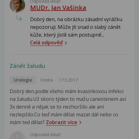
Odpovídá lékař:
MUDr. Jan Vašinka
Dobrý den, na obrázku zásadní vyrážku
nepozoruji. Může jít snad o slabý zánět
kůže, který jistě sám postupně...
Celá odpověď
Zánět žaludu
Urologie
Ondra
17.5.2017
Dobrý den,podle všeho mám kvasinkovou infekci
na žaludu.Už skoro týden to mažu canestenem asi
3x denně a nějak se to nezhoršilo ale ani
nezlepšilo.Co teď mám dělat mazat dál nebo co
mám ted dělat?
Zobrazit více
Odpovídá lékař: