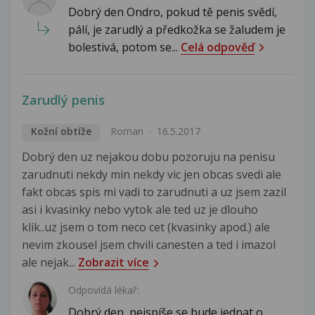
Dobrý den Ondro, pokud tě penis svědí,
pálí, je zarudlý a předkožka se žaludem je
bolestivá, potom se...
Celá odpověď
Zarudlý penis
Kožní obtíže
Roman
16.5.2017
Dobrý den uz nejakou dobu pozoruju na penisu
zarudnuti nekdy min nekdy vic jen obcas svedi ale
fakt obcas spis mi vadi to zarudnuti a uz jsem zazil
asi i kvasinky nebo vytok ale ted uz je dlouho
klik..uz jsem o tom neco cet (kvasinky apod.) ale
nevim zkousel jsem chvili canesten a ted i imazol
ale nejak...
Zobrazit více
Odpovídá lékař:
Dobrý den, nejspíše se bude jednat o