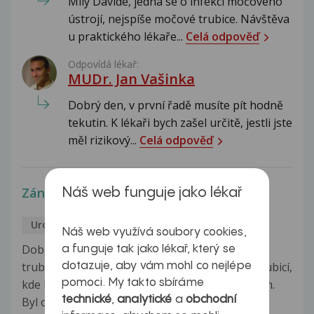
Milý Davide, jedná se o infekci močového
ústrojí, nejspíše močové trubice. Návštěva
u praktického lékaře...
Celá odpověď
Odpovídá lékař:
MUDr. Jan Vašinka
Dobrý den, v první řadě musíte pít hodně
tekutin. K lékaři bych zašel určitě, jestli jste
měl rizikový...
Celá odpověď
Zánět močové trubice
Náš web funguje jako lékař
Urologie
Daniel
12.5.2017
Náš web využívá soubory cookies,
Dobrý den, Už čtvrtý měsíc lečím zánět močové
a funguje tak jako lékař, který se
trubicí. Na urologii byl udělán stěr z močové trubicí,
dotazuje, aby vám mohl co nejlépe
pomoci. My takto sbíráme
kde byl nález z primokultivace Corynebacterium.
technické
,
analytické
a
obchodní
Byl odebrán vzorek močí, kde metodou PCR