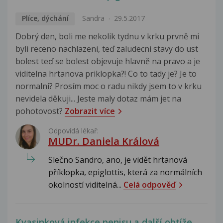
Plíce, dýchání
Sandra
29.5.2017
Dobrý den, boli me nekolik tydnu v krku prvně mi
byli receno nachlazeni, teď zaludecni stavy do ust
bolest teď se bolest objevuje hlavně na pravo a je
viditelna hrtanova priklopka?! Co to tady je? Je to
normalni? Prosím moc o radu nikdy jsem to v krku
nevidela děkuji... Jeste maly dotaz mám jet na
pohotovost?
Zobrazit více
Odpovídá lékař:
MUDr. Daniela Králová
Slečno Sandro, ano, je vidět hrtanová
příklopka, epiglottis, která za normálních
okolností viditelná...
Celá odpověď
Kvasinková infekce penisu a další obtíže