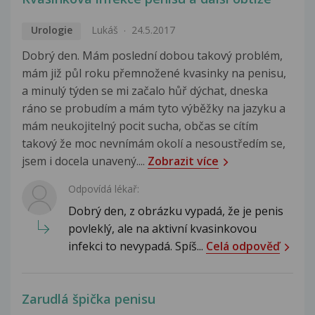
Urologie
Lukáš
24.5.2017
Dobrý den. Mám poslední dobou takový problém,
mám již půl roku přemnožené kvasinky na penisu,
a minulý týden se mi začalo hůř dýchat, dneska
ráno se probudím a mám tyto výběžky na jazyku a
mám neukojitelný pocit sucha, občas se cítím
takový že moc nevnímám okolí a nesoustředím se,
jsem i docela unavený....
Zobrazit více
Odpovídá lékař:
Dobrý den, z obrázku vypadá, že je penis
povleklý, ale na aktivní kvasinkovou
infekci to nevypadá. Spíš...
Celá odpověď
Zarudlá špička penisu