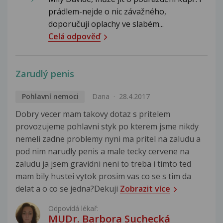
prádlem-nejde o nic závažného,
doporučuji oplachy ve slabém...
Celá odpověď
Zarudlý penis
Pohlavní nemoci
Dana
28.4.2017
Dobry vecer mam takovy dotaz s pritelem
provozujeme pohlavni styk po kterem jsme nikdy
nemeli zadne problemy nyni ma pritel na zaludu a
pod nim narudly penis a male tecky cervene na
zaludu ja jsem gravidni neni to treba i timto ted
mam bily hustei vytok prosim vas co se s tim da
delat a o co se jedna?Dekuji
Zobrazit více
Odpovídá lékař:
MUDr. Barbora Suchecká