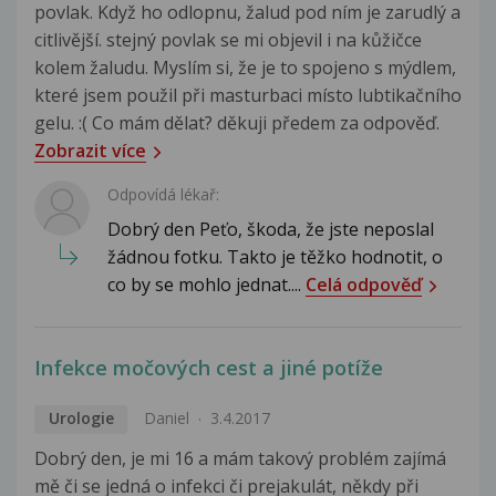
povlak. Když ho odlopnu, žalud pod ním je zarudlý a
citlivější. stejný povlak se mi objevil i na kůžičce
kolem žaludu. Myslím si, že je to spojeno s mýdlem,
které jsem použil při masturbaci místo lubtikačního
gelu. :( Co mám dělat? děkuji předem za odpověď.
Zobrazit více
Odpovídá lékař:
Dobrý den Peťo, škoda, že jste neposlal
žádnou fotku. Takto je těžko hodnotit, o
co by se mohlo jednat....
Celá odpověď
Infekce močových cest a jiné potíže
Urologie
Daniel
3.4.2017
Dobrý den, je mi 16 a mám takový problém zajímá
mě či se jedná o infekci či prejakulát, někdy při