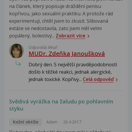
na článek, který popisuje dráždění penisu
kopřivou, jako sexuální praktiku. A protože rád
experimentuji, chtěl jsem to zkusit. Slibovaná
extáze se nedostavila, zato jsem měl velmi
popálený, bolestivý...
Zobrazit více
Odpovídá lékař:
MUDr. Zdeňka Janoušková
Dobrý den. S největší pravděpodobností
došlo k těžké reakci, jednak alergické,
jednak toxické. Kopřivy...
Celá odpověď
Svědivá vyrážka na žaludu po pohlavním
styku
Kožní obtíže
Adam
20.4.2017