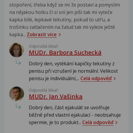
stopoření, třeba když se mi 3x postaví a pomyslím
na nějakou holku či si sní jen píši tak mi vyteče
kapka bílé, lepkavé tekutiny, pokud to utřu, a
trošinku zatlačením na žalud tak mi vyleze ještě
kapka...
Zobrazit více
Odpovídá lékař:
MUDr. Barbora Suchecká
Dobrý den, vytékání kapičky tekutiny z
penisu při vzrušení je normální. Velikost
penisu je individuální,...
Celá odpověď
Odpovídá lékař:
MUDr. Jan Vašinka
Dobrý den, část ejakulát se uvolňuje
běžně před vlastní ejakulací - neobsahuje
spermie, je to produkt...
Celá odpověď