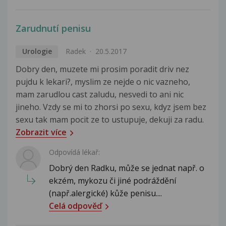
Zarudnutí penisu
Urologie
Radek
20.5.2017
Dobry den, muzete mi prosim poradit driv nez
pujdu k lekari?, myslim ze nejde o nic vazneho,
mam zarudlou cast zaludu, nesvedi to ani nic
jineho. Vzdy se mi to zhorsi po sexu, kdyz jsem bez
sexu tak mam pocit ze to ustupuje, dekuji za radu.
Zobrazit více
Odpovídá lékař:
Dobrý den Radku, může se jednat např. o
ekzém, mykozu či jiné podráždění
(např.alergické) kůže penisu....
Celá odpověď