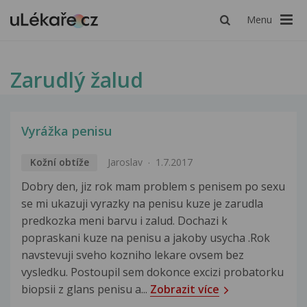
Menu
Zarudlý žalud
Vyrážka penisu
Kožní obtíže
Jaroslav
1.7.2017
Dobry den, jiz rok mam problem s penisem po sexu
se mi ukazuji vyrazky na penisu kuze je zarudla
predkozka meni barvu i zalud. Dochazi k
popraskani kuze na penisu a jakoby usycha .Rok
navstevuji sveho kozniho lekare ovsem bez
vysledku. Postoupil sem dokonce excizi probatorku
biopsii z glans penisu a...
Zobrazit více