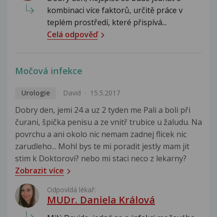
kombinaci více faktorů, určitě práce v
teplém prostředí, které přispívá...
Celá odpověď
Močová infekce
Urologie
David
15.5.2017
Dobry den, jemi 24 a uz 2 tyden me Pali a boli při
čurani, špička penisu a ze vnitř trubice u žaludu. Na
povrchu a ani okolo nic nemam zadnej flicek nic
zarudleho... Mohl bys te mi poradit jestly mam jit
stim k Doktorovi? nebo mi staci neco z lekarny?
Zobrazit více
Odpovídá lékař:
MUDr. Daniela Králová