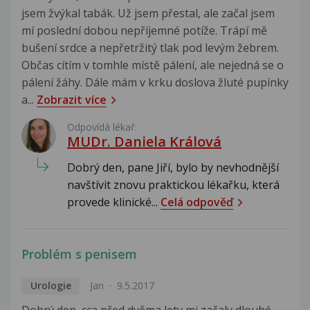
jsem žvýkal tabák. Už jsem přestal, ale začal jsem
mí poslední dobou nepříjemné potíže. Trápí mě
bušení srdce a nepřetržitý tlak pod levým žebrem.
Občas cítím v tomhle místě pálení, ale nejedná se o
pálení žáhy. Dále mám v krku doslova žluté pupínky
a...
Zobrazit více
Odpovídá lékař:
MUDr. Daniela Králová
Dobrý den, pane Jiří, bylo by nevhodnější
navštívit znovu praktickou lékařku, která
provede klinické...
Celá odpověď
Problém s penisem
Urologie
Jan
9.5.2017
Dobrý den, cca před dvěma lety mi začaly dlouhé