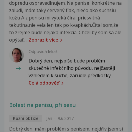
dopredu ospravedlnujem. Na penise ,konkrétne na
zaludi, mám taký červený fľak, niečo ako suchsiu
kožu A z penisu mi vyteká číra, priesvitná
tekutina,nie veľa len tak po kvapkách.Čítal som,že
to zrejme bude nejaká infekcia. Chcel by som sa ale
opýtať,...
Zobrazit více
Odpovídá lékař:
Dobrý den, nejspíše bude problém
skutečně infekčního původu, nejčastěji
vzhledem k suché, zarudlé předkožky...
Celá odpověď
Bolest na penisu, při sexu
Kožní obtíže
Jan
9.6.2017
Dobrý den, mám problém s penisem, nejdřív jsem si