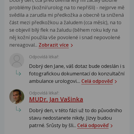
problémy (kožní/urolog na to nepřišli) - nejprve mě
svědila a zarudla mi předkožka a obecně ta snížená
část mezi předkožkou a žaludem (cca měsíc), na to
se objevil bílý flek na žaludu (během roku kdy na
něj kožní použila vše povolené i snad nepovolené
nereagoval...
Zobrazit více
Odpovídá lékař:
Dobrý den Jane, váš dotaz bude odeslán i s
fotografickou dokumentací do konzultační
ambulance urologovi....
Celá odpověď
Odpovídá lékař:
MUDr. Jan Vašinka
Dobrý den, v této fázi už to do původního
stavu nedostanete nikdy. Jizvy budou
patrné. Srůsty by šli...
Celá odpověď