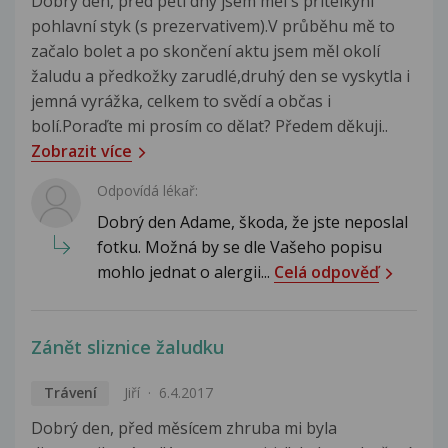
Dobrý den, před pěti dny jsem měl s přítelkyní
pohlavní styk (s prezervativem).V průběhu mě to
začalo bolet a po skončení aktu jsem měl okolí
žaludu a předkožky zarudlé,druhý den se vyskytla i
jemná vyrážka, celkem to svědí a občas i
bolí.Poraďte mi prosím co dělat? Předem děkuji..
Zobrazit více
Odpovídá lékař:
Dobrý den Adame, škoda, že jste neposlal
fotku. Možná by se dle Vašeho popisu
mohlo jednat o alergii...
Celá odpověď
Zánět sliznice žaludku
Trávení
Jiří
6.4.2017
Dobrý den, před měsícem zhruba mi byla