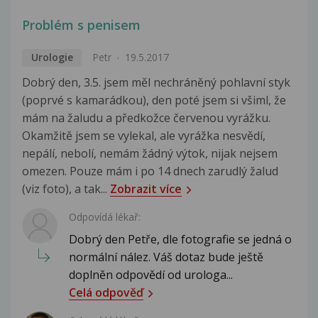
Problém s penisem
Urologie
Petr
19.5.2017
Dobrý den, 3.5. jsem měl nechráněný pohlavní styk
(poprvé s kamarádkou), den poté jsem si všiml, že
mám na žaludu a předkožce červenou vyrážku.
Okamžitě jsem se vylekal, ale vyrážka nesvědí,
nepálí, nebolí, nemám žádný výtok, nijak nejsem
omezen. Pouze mám i po 14 dnech zarudlý žalud
(viz foto), a tak...
Zobrazit více
Odpovídá lékař:
Dobrý den Petře, dle fotografie se jedná o
normální nález. Váš dotaz bude ještě
doplněn odpovědí od urologa...
Celá odpověď