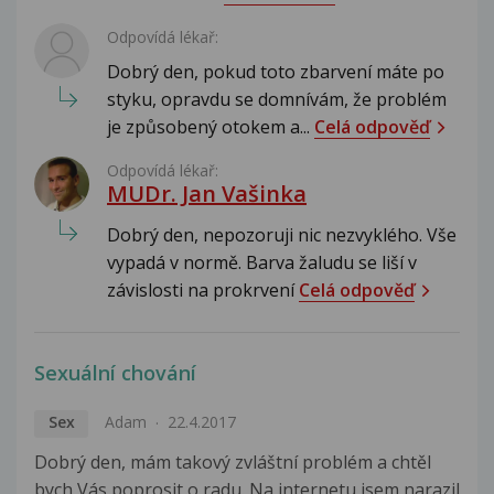
Odpovídá lékař:
Dobrý den, pokud toto zbarvení máte po
styku, opravdu se domnívám, že problém
je způsobený otokem a...
Celá odpověď
Odpovídá lékař:
MUDr. Jan Vašinka
Dobrý den, nepozoruji nic nezvyklého. Vše
vypadá v normě. Barva žaludu se liší v
závislosti na prokrvení
Celá odpověď
Sexuální chování
Sex
Adam
22.4.2017
Dobrý den, mám takový zvláštní problém a chtěl
bych Vás poprosit o radu. Na internetu jsem narazil