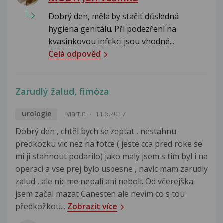
Dobrý den, měla by stačit důsledná
hygiena genitálu. Při podezření na
kvasinkovou infekci jsou vhodné...
Celá odpověď
Zarudlý žalud, fimóza
Urologie
Martin
11.5.2017
Dobrý den , chtěl bych se zeptat , nestahnu
predkozku vic nez na fotce ( jeste cca pred roke se
mi ji stahnout podarilo) jako maly jsem s tim byl i na
operaci a vse prej bylo uspesne , navic mam zarudly
zalud , ale nic me nepali ani neboli. Od včerejška
jsem začal mazat Canesten ale nevim co s tou
předkožkou...
Zobrazit více