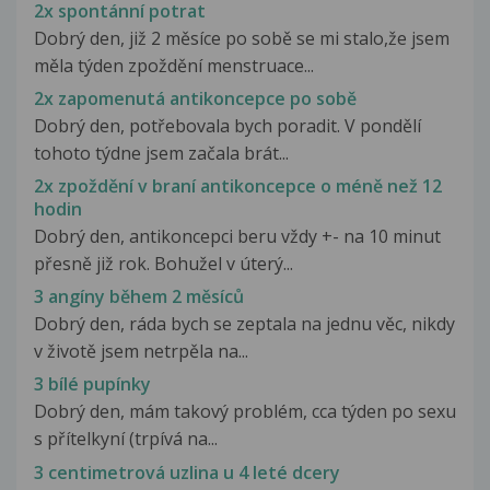
2x spontánní potrat
Dobrý den, již 2 měsíce po sobě se mi stalo,že jsem
měla týden zpoždění menstruace...
2x zapomenutá antikoncepce po sobě
Dobrý den, potřebovala bych poradit. V pondělí
tohoto týdne jsem začala brát...
2x zpoždění v braní antikoncepce o méně než 12
hodin
Dobrý den, antikoncepci beru vždy +- na 10 minut
přesně již rok. Bohužel v úterý...
3 angíny během 2 měsíců
Dobrý den, ráda bych se zeptala na jednu věc, nikdy
v životě jsem netrpěla na...
3 bílé pupínky
Dobrý den, mám takový problém, cca týden po sexu
s přítelkyní (trpívá na...
3 centimetrová uzlina u 4 leté dcery