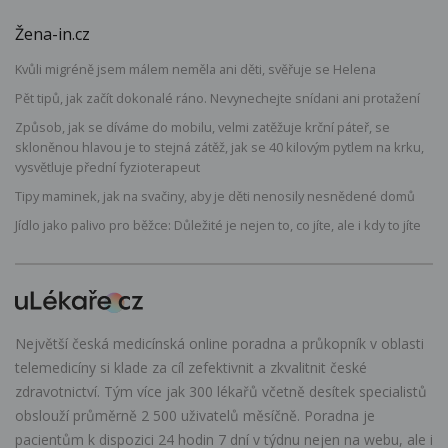
Žena-in.cz
Kvůli migréně jsem málem neměla ani děti, svěřuje se Helena
Pět tipů, jak začít dokonalé ráno. Nevynechejte snídani ani protažení
Způsob, jak se díváme do mobilu, velmi zatěžuje krční páteř, se
skloněnou hlavou je to stejná zátěž, jak se 40 kilovým pytlem na krku,
vysvětluje přední fyzioterapeut
Tipy maminek, jak na svačiny, aby je děti nenosily nesnědené domů
Jídlo jako palivo pro běžce: Důležité je nejen to, co jíte, ale i kdy to jíte
Největší česká medicínská online poradna a průkopník v oblasti
telemedicíny si klade za cíl zefektivnit a zkvalitnit české
zdravotnictví. Tým více jak 300 lékařů včetně desítek specialistů
obslouží průměrně 2 500 uživatelů měsíčně. Poradna je
pacientům k dispozici 24 hodin 7 dní v týdnu nejen na webu, ale i