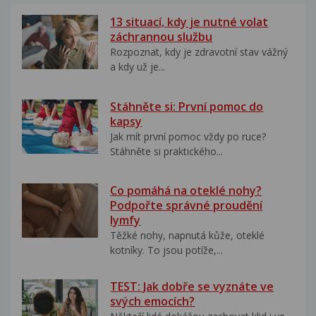
13 situací, kdy je nutné volat
záchrannou službu
Rozpoznat, kdy je zdravotní stav vážný
a kdy už je...
Stáhněte si: První pomoc do
kapsy
Jak mít první pomoc vždy po ruce?
Stáhněte si praktického...
Co pomáhá na oteklé nohy?
Podpořte správné proudění
lymfy
Těžké nohy, napnutá kůže, oteklé
kotníky. To jsou potíže,...
TEST: Jak dobře se vyznáte ve
svých emocích?