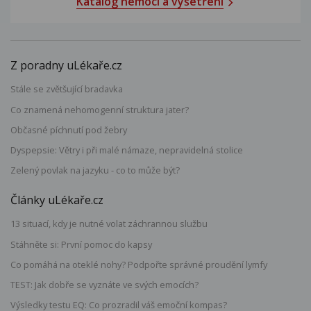
Katalog nemocí a vyšetření
Z poradny uLékaře.cz
Stále se zvětšující bradavka
Co znamená nehomogenní struktura jater?
Občasné píchnutí pod žebry
Dyspepsie: Větry i při malé námaze, nepravidelná stolice
Zelený povlak na jazyku - co to může být?
Články uLékaře.cz
13 situací, kdy je nutné volat záchrannou službu
Stáhněte si: První pomoc do kapsy
Co pomáhá na oteklé nohy? Podpořte správné proudění lymfy
TEST: Jak dobře se vyznáte ve svých emocích?
Výsledky testu EQ: Co prozradil váš emoční kompas?