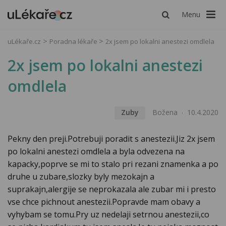
Menu
uLékaře.cz
Poradna lékaře
2x jsem po lokalni anestezi omdlela
2x jsem po lokalni anestezi
omdlela
Zuby
Božena
10.4.2020
Pekny den preji.Potrebuji poradit s anestezii.Jiz 2x jsem
po lokalni anestezi omdlela a byla odvezena na
kapacky,poprve se mi to stalo pri rezani znamenka a po
druhe u zubare,slozky byly mezokajn a
suprakajn,alergije se neprokazala ale zubar mi i presto
vse chce pichnout anestezii.Popravde mam obavy a
vyhybam se tomu.Pry uz nedelaji setrnou anestezii,co