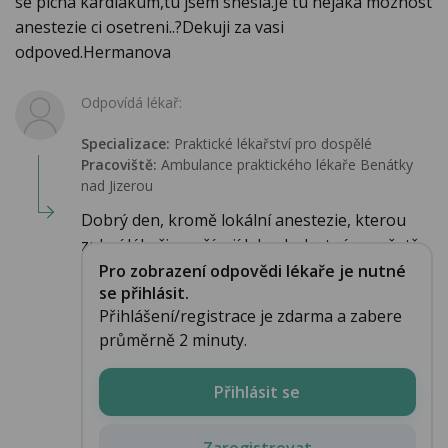
se picha kardiakum,tu jsem snesla.Je tu nejaka moznost
anestezie ci osetreni..?Dekuji za vasi
odpoved.Hermanova
Odpovídá lékař:
Specializace:
Praktické lékařství pro dospělé
Pracoviště:
Ambulance praktického lékaře Benátky
nad Jizerou
Dobrý den, kromě lokální anestezie, kterou
zubní lékaři používají k bezbolestnému ošetř...
Pro zobrazení odpovědi lékaře je nutné
se přihlásit.
Přihlášení/registrace je zdarma a zabere
průměrně 2 minuty.
Přihlásit se
Zaregistrovat