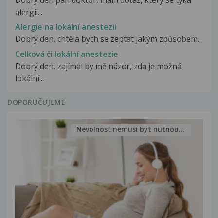
Dobry den pan doktor, mam dotaz, ktery se tyka
alergii...
Alergie na lokální anestezii
Dobrý den, chtěla bych se zeptat jakým způsobem...
Celková či lokální anestezie
Dobrý den, zajímal by mě názor, zda je možná
lokální...
DOPORUČUJEME
Nevolnost nemusí být nutnou...