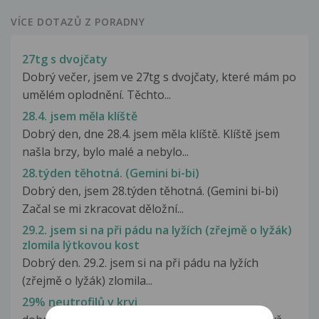
VÍCE DOTAZŮ Z PORADNY
27tg s dvojčaty
Dobrý večer, jsem ve 27tg s dvojčaty, které mám po
umělém oplodnění. Těchto...
28.4. jsem měla klíště
Dobrý den, dne 28.4. jsem měla klíště. Klíště jsem
našla brzy, bylo malé a nebylo...
28.týden těhotná. (Gemini bi-bi)
Dobrý den, jsem 28.týden těhotná. (Gemini bi-bi)
Začal se mi zkracovat děložní...
29.2. jsem si na při pádu na lyžích (zřejmě o lyžák)
zlomila lýtkovou kost
Dobrý den. 29.2. jsem si na při pádu na lyžích
(zřejmě o lyžák) zlomila...
29% neutrofilů v krvi