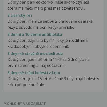
Dobrý den paní doktorko, naše skoro čtyřletá
dcera má něco málo přes měsíc zvětšenou...
3 císařský řez
Dobrý den, mám za sebou 2 plánované císařské
řezy z důvodů mé oční vady- prořídlá...
3 denní a 10 denní antibiotika
Dobrý den, zajímalo by mě, jaký je rozdíl mezi
krátkodobými (obvykle 3 denními)...
3 dny mě strašně moc bolí zub
Dobrý den, jsem těhotná 11+3 za 6 dnů jdu na
první screening a můj dotaz zní...
3 dny mě trápí bolesti v krku
Dobrý den, je mi 15 let. A už mě 3 dny trápí bolesti v
krku při polknutí ale...
MOHLO BY VÁS ZAJÍMAT