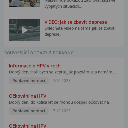
Někteří lidé dokážou zachovat klid i ve
vypjatých situacích....
VIDEO: Jak se zbavit deprese
Shlédněte video na téma jak se zbavit
deprese..
SOUVISEJÍCÍ DOTAZY Z PORADNY
Informace o HPV virech
Dobrý den,chtěl bych se zeptat,jak poznám zda nemám...
Pohlavní nemoci
7.10.2023
Očkování na HPV
Dobrý den, do kolika let se mohou dospělí očkovat na...
Pohlavní nemoci
7.10.2023
Očkování na HPV