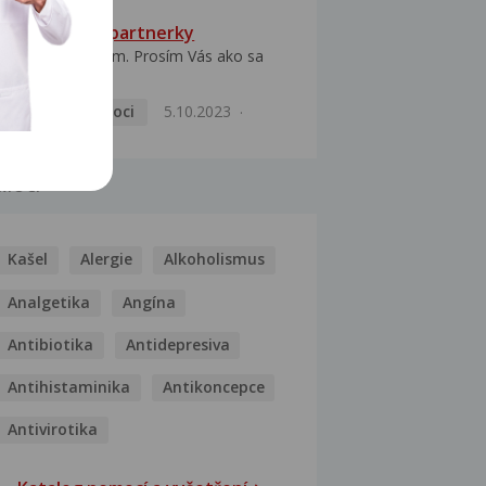
HPV typ 52 u partnerky
Dobrý deň prajem. Prosím Vás ako sa
dá vyliečiť vírus...
Pohlavní nemoci
5.10.2023
MOCI
Kašel
Alergie
Alkoholismus
Analgetika
Angína
Antibiotika
Antidepresiva
Antihistaminika
Antikoncepce
Antivirotika