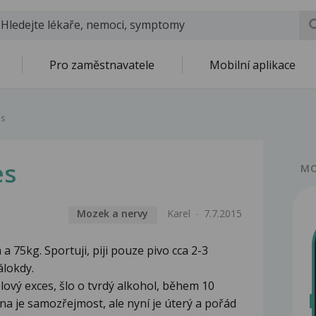
Pro zaměstnavatele
Mobilní aplikace
es
es
MO
Mozek a nervy
Karel
7.7.2015
a 75kg. Sportuji, piji pouze pivo cca 2-3
álokdy.
ový exces, šlo o tvrdý alkohol, během 10
vina je samozřejmost, ale nyní je úterý a pořád