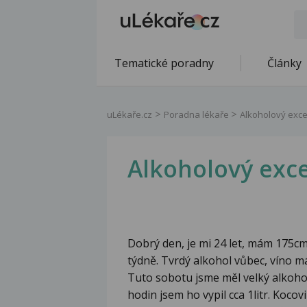
Tematické poradny
Články
uLékaře.cz
Poradna lékaře
Alkoholový exc
Alkoholový exc
Dobrý den, je mi 24 let, mám 175cm 
týdně. Tvrdý alkohol vůbec, víno m
Tuto sobotu jsme měl velký alkohol
hodin jsem ho vypil cca 1litr. Koco