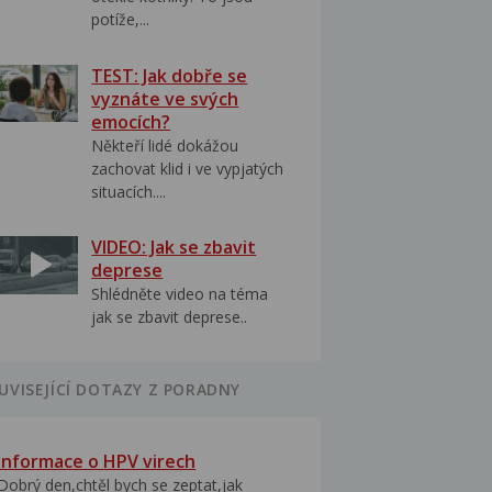
potíže,...
TEST: Jak dobře se
vyznáte ve svých
emocích?
Někteří lidé dokážou
zachovat klid i ve vypjatých
situacích....
VIDEO: Jak se zbavit
deprese
Shlédněte video na téma
jak se zbavit deprese..
UVISEJÍCÍ DOTAZY Z PORADNY
Informace o HPV virech
Dobrý den,chtěl bych se zeptat,jak