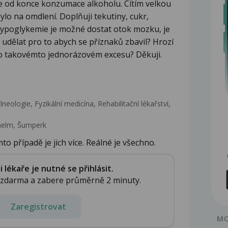
dne od konce konzumace alkoholu. Cítím velkou
ylo na omdlení. Doplňuji tekutiny, cukr,
z hypoglykemie je možné dostat otok mozku, je
udělat pro to abych se příznaků zbavil? Hrozí
o takovémto jednorázovém excesu? Děkuji.
neologie, Fyzikální medicína, Rehabilitační lékařství‎,
helm, Šumperk
to případě je jich více. Reálné je všechno.
lékaře je nutné se přihlásit.
e zdarma a zabere průměrně 2 minuty.
Zaregistrovat
MO