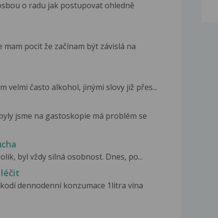
osbou o radu jak postupovat ohledně
e mam pocit že začínam být závislá na
 velmi často alkohol, jinými slovy již přes...
byly jsme na gastoskopie má problém se
ucha
olik, byl vždy silná osobnost. Dnes, po...
léčit
kodí dennodenní konzumace 1litra vína