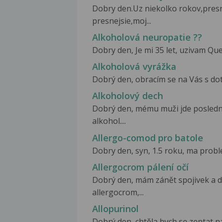
Dobry den.Uz niekolko rokov,presne
presnejsie,moj...
Alkoholová neuropatie ??
Dobry den, Je mi 35 let, uzivam Quet
Alkoholová vyrážka
Dobrý den, obracím se na Vás s dota
Alkoholový dech
Dobrý den, mému muži jde poslední
alkohol....
Allergo-comod pro batole
Dobry den, syn, 1.5 roku, ma probl
Allergocrom pálení očí
Dobrý den, mám zánět spojivek a 
allergocrom,...
Allopurinol
Dobrý den, chtěla bych se zeptat na