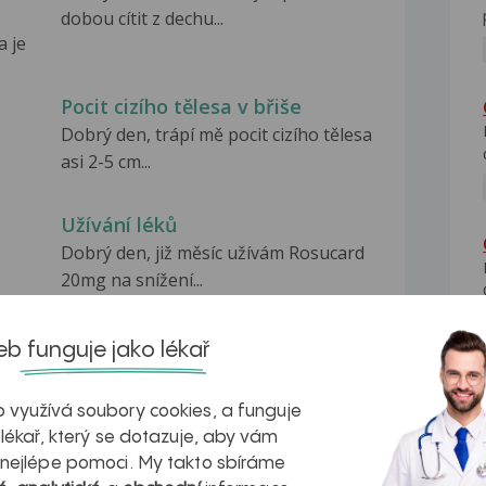
dobou cítit z dechu...
a je
Pocit cizího tělesa v břiše
Dobrý den, trápí mě pocit cizího tělesa
asi 2-5 cm...
Užívání léků
Dobrý den, již měsíc užívám Rosucard
20mg na snížení...
b funguje jako lékař
 využívá soubory cookies, a funguje
na zdravá játra?
Myasthenia gravis – vše, co...
 lékař, který se dotazuje, aby vám
 nejlépe pomoci. My takto sbíráme