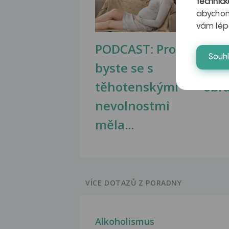
technick
abychom
vám lép
PODCAST: Proč
Ztu
Souh
byste se s
jate
těhotenskými
obr
nevolnostmi
měla...
VÍCE DOTAZŮ Z PORADNY
Alkoholismus