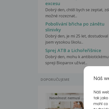
excesu
Dobrý den, chtěl bych se zeptat, zd
možné rozeznat...
Pobolívání břicha po zánětu
slinivky
Dobrý den, je mi 25 let, dostudoval
jsem vysokou školu...
Sprej ATB a Lichořeřišnice
Dobrý den, mohu k antibiotickému
spreji Bioparox užívat...
Náš we
DOPORUČUJEME
Náš web
Nevolnost nemusí být nutnou...
Jak 
tak jako
mohl co