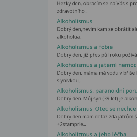
Hezký den, obracím se na Vás s pr
zdravotního...
Alkoholismus
Dobrý den,nevim kam se obrátit al
alkoholua...
Alkoholismus a fobie
Dobrý den, již přes půl roku požívám
Alkoholismus a jaterní nemoc
Dobrý den, máma má vodu v břiše 
slynivkou,...
Alkoholismus, paranoidní por
Dobrý den. Můj syn (39 let) je alkoh
Alkoholismus: Otec se nechce 
Dobrý den mám dotaz zda játrům š
+2stamprle...
Alkoholizmus a jeho léčba