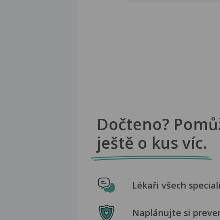
Dočteno? Pomů
ještě o kus víc.
Lékaři všech special
Naplánujte si preve