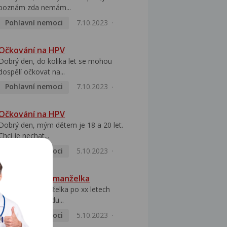
poznám zda nemám...
Pohlavní nemoci
7.10.2023
Očkování na HPV
Dobrý den, do kolika let se mohou
dospělí očkovat na...
Pohlavní nemoci
7.10.2023
Očkování na HPV
Dobrý den, mým dětem je 18 a 20 let.
Chci je nechat...
Pohlavní nemoci
5.10.2023
HPV pozitivní manželka
Dobrý den, manželka po xx letech
přivezla z Východu...
Pohlavní nemoci
5.10.2023