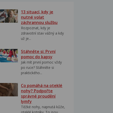
13 situací, kdy je
nutné volat
záchrannou službu
Rozpoznat, kdy je
zdravotní stav vážný a kdy
už je...
Stáhněte si: První
pomoc do kapsy
Jak mít první pomoc vždy
po ruce? Stáhněte si
praktického...
Co pomáhá na oteklé
nohy? Podpořte
správné proudění
lymfy
Těžké nohy, napnutá kůže,
oteklé kotníky. To jsou