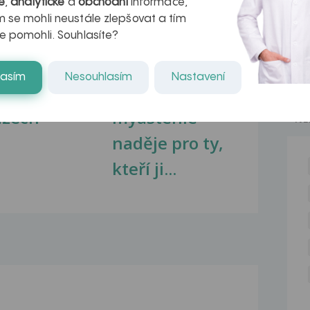
é
,
analytické
a
obchodní
informace,
 se mohli neustále zlepšovat a tím
e pomohli. Souhlasíte?
kovatění
Inovativní
lasím
Nesouhlasím
Nastavení
r v datech a
léčba
azech
myastenie –
NE
naděje pro ty,
kteří ji...