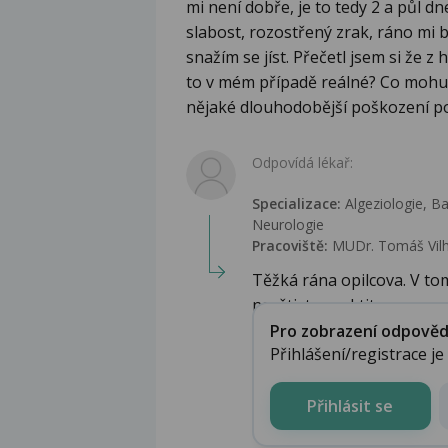
mi není dobře, je to tedy 2 a půl 
slabost, rozostřený zrak, ráno mi b
snažím se jíst. Přečetl jsem si že 
to v mém případě reálné? Co mohu 
nějaké dlouhodobější poškození p
Odpovídá lékař:
Specializace:
Algeziologie, Bal
Neurologie
Pracoviště:
MUDr. Tomáš Vil
Těžká rána opilcova. V tom
navštivte praktit...
Pro zobrazení odpovědi 
Přihlášení/registrace j
Přihlásit se