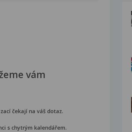
žeme vám
izací čekají na váš dotaz.
nci s chytrým kalendářem.