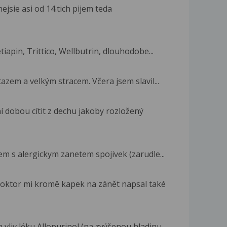
jsie asi od 14.tich pijem teda
iapin, Trittico, Wellbutrin, dlouhodobe...
zem a velkým stracem. Včera jsem slavil...
 dobou cítit z dechu jakoby rozložený
em s alergickym zanetem spojivek (zarudle...
doktor mi kromě kapek na zánět napsal také
 vliv léku Allopurinol (na zvýšenou hladinu...