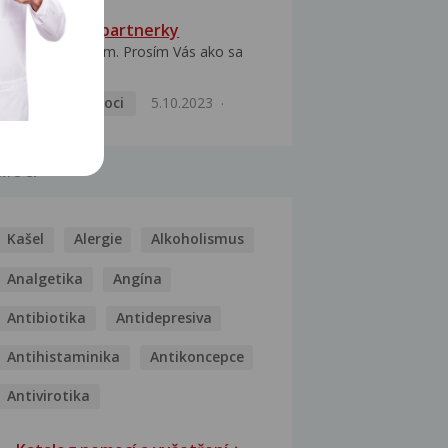
HPV typ 52 u partnerky
Dobrý deň prajem. Prosím Vás ako sa
dá vyliečiť vírus...
Pohlavní nemoci
5.10.2023
MOCI
Kašel
Alergie
Alkoholismus
Analgetika
Angína
Antibiotika
Antidepresiva
Antihistaminika
Antikoncepce
Antivirotika