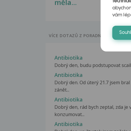
měla...
technick
abychom
vám lép
Souh
VÍCE DOTAZŮ Z PORADNY
Antibiotika
Dobrý den, budu podstupovat scailin
Antibiotika
Dobrý den. Od úterý 21.7 jsem bral
zánět...
Antibiotika
Dobrý den, rád bych zeptal, zda j
konzumovat...
Antibiotika