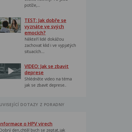
potíže,...
TEST: Jak dobře se
vyznáte ve svých
emocích?
Někteří lidé dokážou
zachovat klid i ve vypjatých
situacích....
VIDEO: Jak se zbavit
deprese
Shlédněte video na téma
jak se zbavit deprese..
UVISEJÍCÍ DOTAZY Z PORADNY
Informace o HPV virech
Dobrý den,chtěl bych se zeptat,jak