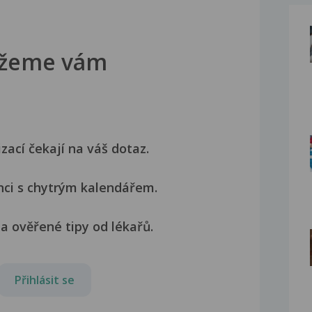
žeme vám
izací čekají na váš dotaz.
nci s chytrým kalendářem.
a ověřené tipy od lékařů.
Přihlásit se