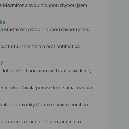
ika Macmiror a svou hloupou chybou jsem
vka
ka Macmiror a svou hloupou chybou jsem...
ka 14.10. jsem začala brát antibiotika
t?
otaz. Již od podzimu mě trápí pravidelné,...
 v krku. Začala jsem se léčit sama, užívala...
dali s antibiotiky Duomox smím chodit do...
uhou virozu, nebo chřipku, angina to