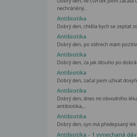
Dobrý den, ve čtvrtek jsem začala 
nechráněný...
Antibiotika
Dobrý den, chtěla bych se zeptat zd
Antibiotika
Dobrý den, po stěrech mám pozitivní
Antibiotika
Dobrý den, za jak dlouho po dobrání
Antibiotika
Dobrý den, začal jsem užívat doxyhe
Antibiotika
Dobrý den, dnes mi obvodního lékař
antibiotika,...
Antibiotika
Dobrý den, syn má předepsaný lék D
Antibiotika - 1 vynechaná dá