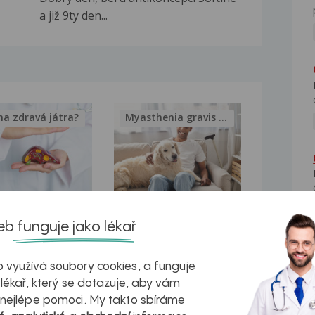
a již 9ty den...
na zdravá játra?
Myasthenia gravis – vše, co...
kovatění
Inovativní
b funguje jako lékař
r v datech a
léčba
azech
myastenie –
 využívá soubory cookies, a funguje
 lékař, který se dotazuje, aby vám
naděje pro ty,
 nejlépe pomoci. My takto sbíráme