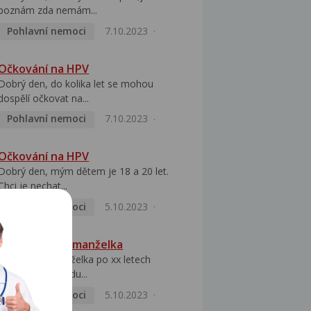
poznám zda nemám...
Pohlavní nemoci
7.10.2023
Očkování na HPV
Dobrý den, do kolika let se mohou
dospělí očkovat na...
Pohlavní nemoci
7.10.2023
Očkování na HPV
Dobrý den, mým dětem je 18 a 20 let.
Chci je nechat...
Pohlavní nemoci
5.10.2023
HPV pozitivní manželka
Dobrý den, manželka po xx letech
přivezla z Východu...
Pohlavní nemoci
5.10.2023