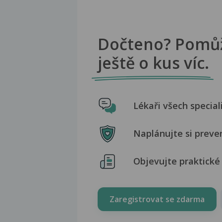
Dočteno? Pomů
ještě o kus víc.
Lékaři všech special
Naplánujte si preve
Objevujte praktické 
Zaregistrovat se zdarma