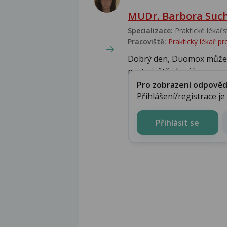
MUDr. Barbora Suc
Specializace:
Praktické lékařs
Pracoviště:
Praktický lékař 
Dobrý den, Duomox může s
proto ještě i bariérovo...
Pro zobrazení odpovědi 
Přihlášení/registrace j
Přihlásit se