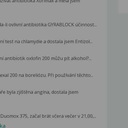
užívat antibiotika Xorimax a měla jsem
a-li ovlivní antibiotika GYRABLOCK účinnost...
 test na chlamydie a dostala jsem Entizol...
 antibiotik oxlofin 200 můžu pít alkohol?...
xal 200 na boreliózu. Při používání těchto...
e byla zjištěna angína, dostala jsem
uomox 375, začal brát včera večer v 21,00,...
vka