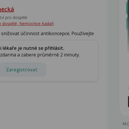
hecká
tví pro dospělé
pro dospělé, Nemocnice Kadaň
nižovat účinnost antikoncepce. Používejte
lékaře je nutné se přihlásit.
e zdarma a zabere průměrně 2 minuty.
Zaregistrovat
MO