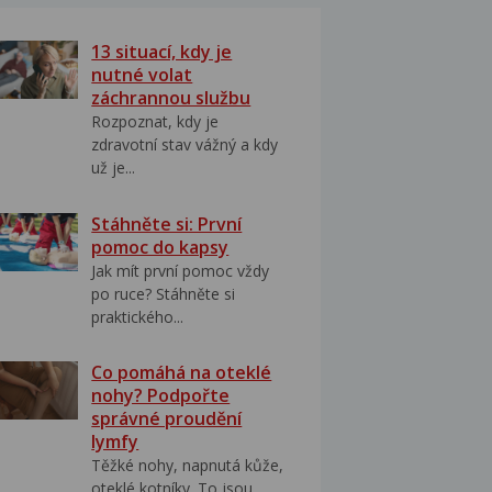
13 situací, kdy je
nutné volat
záchrannou službu
Rozpoznat, kdy je
zdravotní stav vážný a kdy
už je...
Stáhněte si: První
pomoc do kapsy
Jak mít první pomoc vždy
po ruce? Stáhněte si
praktického...
Co pomáhá na oteklé
nohy? Podpořte
správné proudění
lymfy
Těžké nohy, napnutá kůže,
oteklé kotníky. To jsou