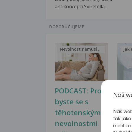
antikoncepci Sidretella...
DOPORUČUJEME
Nevolnost nemusí být nutnou...
Jak 
PODCAST: Proč
Ztu
Náš we
byste se s
jate
těhotenskými
obr
Náš web
tak jako
nevolnostmi
mohl co