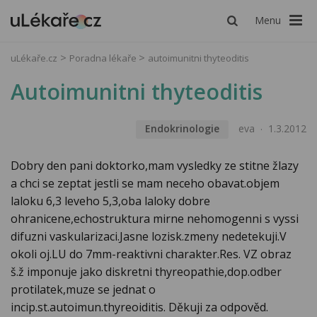
Menu
uLékaře.cz
Poradna lékaře
autoimunitni thyteoditis
Autoimunitni thyteoditis
Endokrinologie
eva
1.3.2012
Dobry den pani doktorko,mam vysledky ze stitne žlazy
a chci se zeptat jestli se mam neceho obavat.objem
laloku 6,3 leveho 5,3,oba laloky dobre
ohranicene,echostruktura mirne nehomogenni s vyssi
difuzni vaskularizaci.Jasne lozisk.zmeny nedetekuji.V
okoli oj.LU do 7mm-reaktivni charakter.Res. VZ obraz
š.ž imponuje jako diskretni thyreopathie,dop.odber
protilatek,muze se jednat o
incip.st.autoimun.thyreoiditis. Děkuji za odpověd.