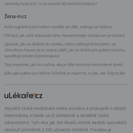
Výsledky testu EQ: Co prozradil váš emoční kompas?
Žena-in.cz
Kvůli migréně jsem málem neměla ani děti, svěřuje se Helena
Pět tipů, jak začít dokonalé ráno. Nevynechejte snídani ani protažení
Způsob, jak se díváme do mobilu, velmi zatěžuje krční páteř, se
skloněnou hlavou je to stejná zátěž, jak se 40 kilovým pytlem na krku,
vysvětluje přední fyzioterapeut
Tipy maminek, jak na svačiny, aby je děti nenosily nesnědené domů
Jídlo jako palivo pro běžce: Důležité je nejen to, co jíte, ale i kdy to jíte
Největší česká medicínská online poradna a průkopník v oblasti
telemedicíny si klade za cíl zefektivnit a zkvalitnit české
zdravotnictví. Tým více jak 300 lékařů včetně desítek specialistů
obslouží průměrně 2 500 uživatelů měsíčně. Poradna je