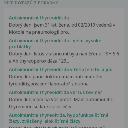
VÍCE DOTAZŮ Z PORADNY
Autoimunitní thyreoiditida
Dobrý den, jsem 31 let, žena, od 02/2019 vedená v
Motole na pneumologii pro...
Autoimunitní thyreoiditida - velmi vysoké
protilátky
Dobrý den, letos v srpnu mi byla naměřeno TSH 5,6
a Ab thyreoperoxidáza 129...
Autoimunitní thyreoiditida v těhotenství a jód
Dobrý den pane doktore,mám autoimunitní
tyreoditis,poslední laboratoř z dubna...
Autoimunitní thyreoiditida versus revma?
Dobrý den,mám na Vás dotaz. Mám autoimunitní
thyreoitidu se kterou se léčím...
Autoimunitní thyreoitida, hypofunkce štítné
žlázy, zvětšený lalok štítné žlázy