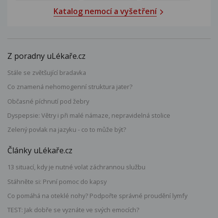
Katalog nemocí a vyšetření
Z poradny uLékaře.cz
Stále se zvětšující bradavka
Co znamená nehomogenní struktura jater?
Občasné píchnutí pod žebry
Dyspepsie: Větry i při malé námaze, nepravidelná stolice
Zelený povlak na jazyku - co to může být?
Články uLékaře.cz
13 situací, kdy je nutné volat záchrannou službu
Stáhněte si: První pomoc do kapsy
Co pomáhá na oteklé nohy? Podpořte správné proudění lymfy
TEST: Jak dobře se vyznáte ve svých emocích?