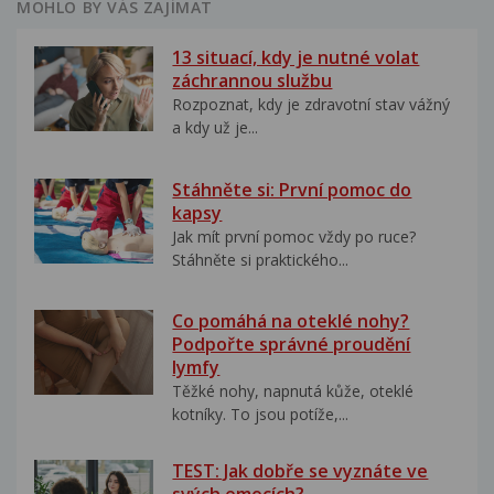
MOHLO BY VÁS ZAJÍMAT
13 situací, kdy je nutné volat
záchrannou službu
Rozpoznat, kdy je zdravotní stav vážný
a kdy už je...
Stáhněte si: První pomoc do
kapsy
Jak mít první pomoc vždy po ruce?
Stáhněte si praktického...
Co pomáhá na oteklé nohy?
Podpořte správné proudění
lymfy
Těžké nohy, napnutá kůže, oteklé
kotníky. To jsou potíže,...
TEST: Jak dobře se vyznáte ve
svých emocích?