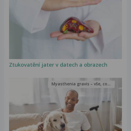
Ztukovatění jater v datech a obrazech
Myasthenia gravis – vše, co...