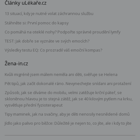
Články uLékaře.cz
13 situací, kdy je nutné volat záchrannou službu
Stáhněte si: První pomoc do kapsy
Co pomáhá na oteklé nohy? Podpořte správné proudění lymfy
TEST: Jak dobře se vyznáte ve svých emocích?
Výsledky testu EQ: Co prozradil váš emoční kompas?
Žena-in.cz
Kvůli migréně jsem málem neměla ani děti, svěřuje se Helena
Pět tipů, jak začít dokonalé ráno. Nevynechejte snídani ani protažení
Způsob, jak se díváme do mobilu, velmi zatěžuje krční páteř, se
skloněnou hlavou je to stejná zátěž, jak se 40 kilovým pytlem na krku,
vysvětluje přední fyzioterapeut
Tipy maminek, jak na svačiny, aby je děti nenosily nesnědené domů
Jídlo jako palivo pro běžce: Důležité je nejen to, co jíte, ale i kdy to jíte