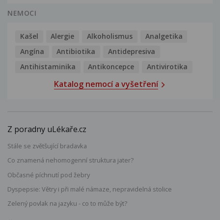
NEMOCI
Kašel
Alergie
Alkoholismus
Analgetika
Angína
Antibiotika
Antidepresiva
Antihistaminika
Antikoncepce
Antivirotika
Katalog nemocí a vyšetření
Z poradny uLékaře.cz
Stále se zvětšující bradavka
Co znamená nehomogenní struktura jater?
Občasné píchnutí pod žebry
Dyspepsie: Větry i při malé námaze, nepravidelná stolice
Zelený povlak na jazyku - co to může být?