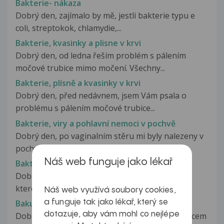
Bakterie- nákaza
Dobrý den, zajímalo by mě, jestli bakterie typu e
coli, streptokok, chlamydie,...
Bakterie, kvasinky a plisne v krvi
Dobrý den, od ledna řeším problém s pálením
močové trubice mimo močení. Všechny...
Bakterie, plísně a kvasinky v krvi
Dobrý den, před nedávnem, jsem Vám psala o
problému s pálením močové trubice...
Bakterie, viry a pohlavní nemoci v pochvě
Dobrý den, po vaginalním stěru mi byly nalezeny v
pochvě: Staphyloccus aureus,...
Náš web funguje jako lékař
Bakterie?
Dobry den..uz si nevim rady.Je mnoho priznaku
ktere me trapi, bohuzel zadny...
Náš web využívá soubory cookies,
a funguje tak jako lékař, který se
Bakulka na zapesti
dotazuje, aby vám mohl co nejlépe
Dobry den, vazeny pane doktore, asi pred mesicem