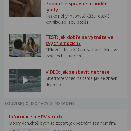
Podpořte správné proudění
lymfy
Těžké nohy, napnutá kůže, oteklé
kotníky. To jsou potíže,...
TEST: Jak dobře se vyznáte ve
svých emocích?
Někteří lidé dokážou zachovat klid i ve
vypjatých situacích....
VIDEO: Jak se zbavit deprese
Shlédněte video na téma jak se zbavit
deprese..
SOUVISEJÍCÍ DOTAZY Z PORADNY
Informace o HPV virech
Dobrý den,chtěl bych se zeptat,jak poznám zda nemám...