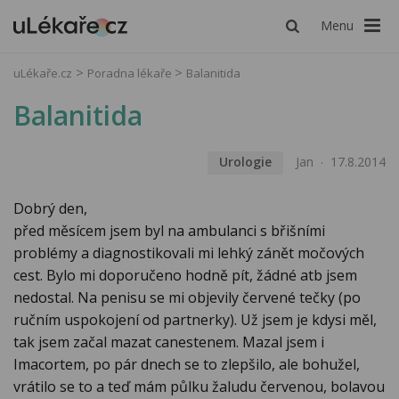
Menu
uLékaře.cz
Poradna lékaře
Balanitida
Balanitida
Urologie
Jan
17.8.2014
Dobrý den,
před měsícem jsem byl na ambulanci s břišními
problémy a diagnostikovali mi lehký zánět močových
cest. Bylo mi doporučeno hodně pít, žádné atb jsem
nedostal. Na penisu se mi objevily červené tečky (po
ručním uspokojení od partnerky). Už jsem je kdysi měl,
tak jsem začal mazat canestenem. Mazal jsem i
Imacortem, po pár dnech se to zlepšilo, ale bohužel,
vrátilo se to a teď mám půlku žaludu červenou, bolavou