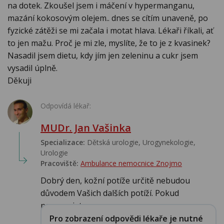
na dotek. Zkoušel jsem i máčení v hypermanganu,
mazání kokosovým olejem.. dnes se cítím unaveně, po
fyzické zátěži se mi začala i motat hlava. Lékaři říkali, ať
to jen mažu. Proč je mi zle, myslíte, že to je z kvasinek?
Nasadil jsem dietu, kdy jím jen zeleninu a cukr jsem
vysadil úplně.
Děkuji
Odpovídá lékař:
MUDr. Jan Vašinka
Specializace:
Dětská urologie, Urogynekologie,
Urologie‎
Pracoviště:
Ambulance nemocnice Znojmo
Dobrý den, kožní potíže určitě nebudou
důvodem Vašich dalších potíží. Pokud
nereagujet...
Pro zobrazení odpovědi lékaře je nutné