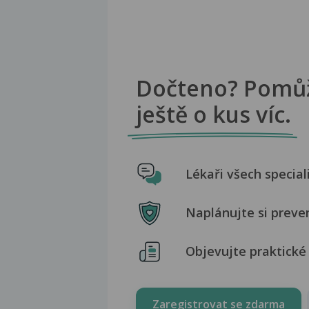
Dočteno? Pomů
ještě o kus víc.
Lékaři všech special
Naplánujte si preve
Objevujte praktické 
Zaregistrovat se zdarma