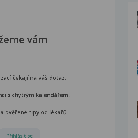
žeme vám
izací čekají na váš dotaz.
nci s chytrým kalendářem.
a ověřené tipy od lékařů.
Přihlásit se