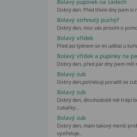
Bolavý pupínek na zádech
Dobrý den. Před třemi dny jsem si n
Bolavý strhnutý puchýř
Dobrý den, moc vás prosím o pomoc,
Bolavý vřídek
Před asi týdnem se mi udělal u kořen
Bolavý vřídek a pupínky na p
Dobrý den, před pár dny jsem měl ne
Bolavý zub
Dobry den,potrebuji poradit se zuby
Bolavý zub
Dobrý den, dlouhodobě mě trápí bo
zubařky....
Bolavý zub
Dobrý den, mam takový menší probl
vystřeluje...