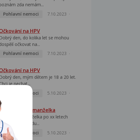
poznám zda nemám...
Pohlavní nemoci
7.10.2023
Očkování na HPV
Dobrý den, do kolika let se mohou
dospělí očkovat na...
Pohlavní nemoci
7.10.2023
Očkování na HPV
Dobrý den, mým dětem je 18 a 20 let.
Chci je nechat...
Pohlavní nemoci
5.10.2023
HPV pozitivní manželka
Dobrý den, manželka po xx letech
přivezla z Východu...
Pohlavní nemoci
5.10.2023