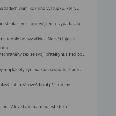
a zádech všiml kožního výstupku, který...
 strhla sem si puchýř, ted to vypadá jako...
e tenhle bolavý vřídek. Nezvětšuje se ......
enise
chraněný sex se svojí přítelkyní. Hned po...
.muj 6,5lety syn ma kaz na spodni 8.boli...
lavý zub a zároveň laxní přístup mé
ém. V levé tváři mam bolest která