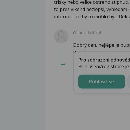
trisky nebo velice ostreho stipnut
to pres vikend nezlepsi, vyhledam 
informaci co by to mohlo byt...Deku
Odpovídá lékař:
Dobrý den, nejlépe je pupí
jedná. ...
Pro zobrazení odpovědi 
Přihlášení/registrace j
Přihlásit se