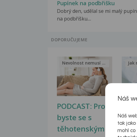
Pupínek na podbřišku
Dobrý den, udělal se mi malý pupí
na podbříšku....
DOPORUČUJEME
Nevolnost nemusí být nutnou...
Jak 
Náš we
PODCAST: Proč
Ztu
byste se s
jate
Náš web
tak jako
těhotenskými
obr
mohl co