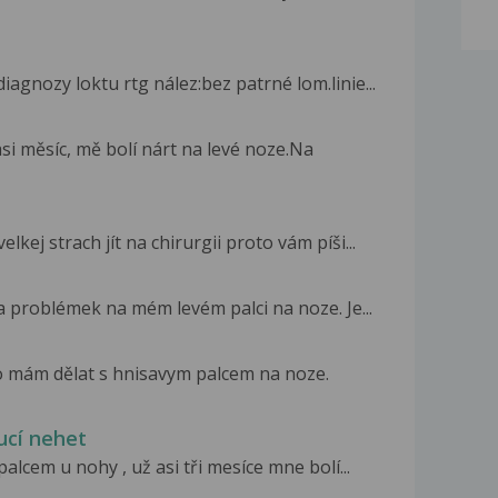
iagnozy loktu rtg nález:bez patrné lom.linie...
si měsíc, mě bolí nárt na levé noze.Na
j strach jít na chirurgii proto vám píši...
a problémek na mém levém palci na noze. Je...
co mám dělat s hnisavym palcem na noze.
ucí nehet
lcem u nohy , už asi tři mesíce mne bolí...