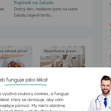
Pupínek na žaludu
nek
Dobrý den, nedávno jsem na svém
žaludu objevil tento...
na zdravá játra?
Myasthenia gravis – vše, co...
b funguje jako lékař
kovatění
Inovativní
r v datech a
léčba
 využívá soubory cookies, a funguje
 lékař, který se dotazuje, aby vám
azech
myastenie –
 nejlépe pomoci. My takto sbíráme