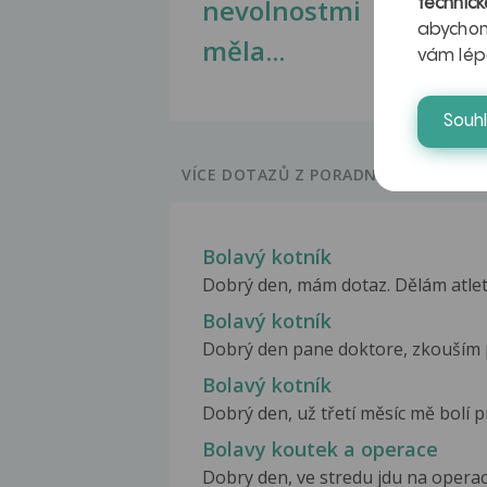
nevolnostmi
technick
abychom
měla...
vám lép
Souh
VÍCE DOTAZŮ Z PORADNY
Bolavý kotník
Dobrý den, mám dotaz. Dělám atletik
Bolavý kotník
Dobrý den pane doktore, zkouším pos
Bolavý kotník
Dobrý den, už třetí měsíc mě bolí p
Bolavy koutek a operace
Dobry den, ve stredu jdu na operaci