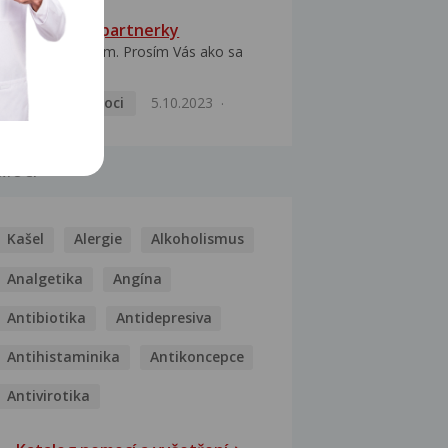
HPV typ 52 u partnerky
Dobrý deň prajem. Prosím Vás ako sa
dá vyliečiť vírus...
Pohlavní nemoci
5.10.2023
MOCI
Kašel
Alergie
Alkoholismus
Analgetika
Angína
Antibiotika
Antidepresiva
Antihistaminika
Antikoncepce
Antivirotika