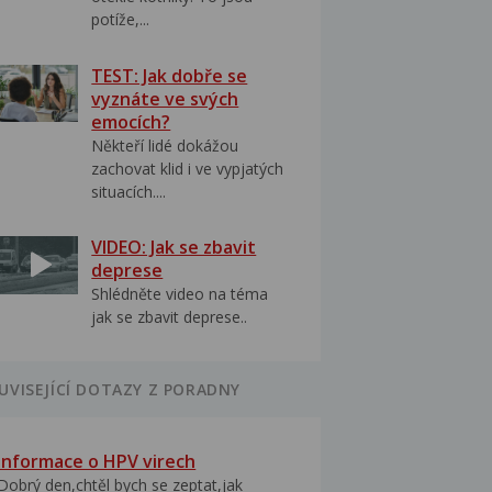
potíže,...
TEST: Jak dobře se
vyznáte ve svých
emocích?
Někteří lidé dokážou
zachovat klid i ve vypjatých
situacích....
VIDEO: Jak se zbavit
deprese
Shlédněte video na téma
jak se zbavit deprese..
UVISEJÍCÍ DOTAZY Z PORADNY
Informace o HPV virech
Dobrý den,chtěl bych se zeptat,jak