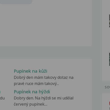
Pupínek na kůži
Dobrý den mám takovy dotaz na
pravé ruce mám takový...
SO
u
Pupínek na hýždi
odu
Dobry den. Na hýždi se mi udělal
červený pupínek....