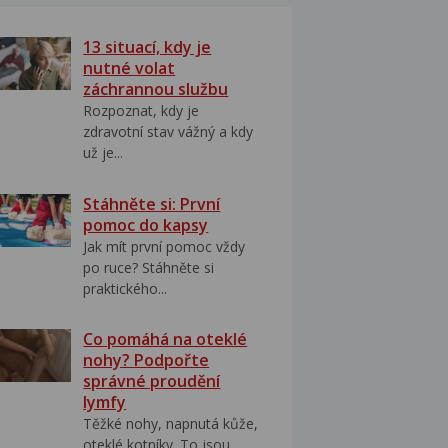
13 situací, kdy je
nutné volat
záchrannou službu
Rozpoznat, kdy je
zdravotní stav vážný a kdy
už je...
Stáhněte si: První
pomoc do kapsy
Jak mít první pomoc vždy
po ruce? Stáhněte si
praktického...
Co pomáhá na oteklé
nohy? Podpořte
správné proudění
lymfy
Těžké nohy, napnutá kůže,
oteklé kotníky. To jsou