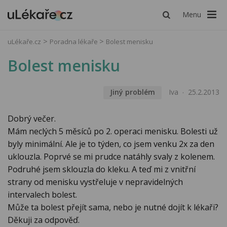
Menu
uLékaře.cz
Poradna lékaře
Bolest menisku
Bolest menisku
Jiný problém
Iva
25.2.2013
Dobrý večer.
Mám neclých 5 měsíců po 2. operaci menisku. Bolesti už
byly minimální. Ale je to týden, co jsem venku 2x za den
uklouzla. Poprvé se mi prudce natáhly svaly z kolenem.
Podruhé jsem sklouzla do kleku. A teď mi z vnitřní
strany od menisku vystřeluje v nepravidelných
intervalech bolest.
Může ta bolest přejít sama, nebo je nutné dojít k lékaři?
Děkuji za odpověď.