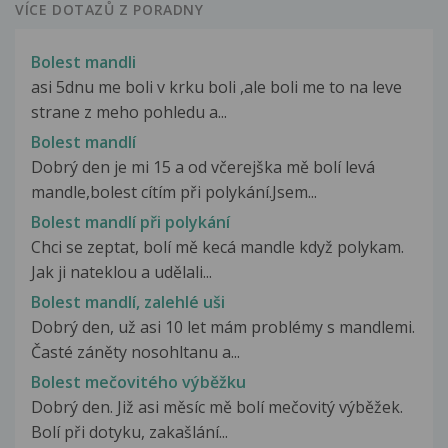
VÍCE DOTAZŮ Z PORADNY
Bolest mandli
asi 5dnu me boli v krku boli ,ale boli me to na leve
strane z meho pohledu a...
Bolest mandlí
Dobrý den je mi 15 a od včerejška mě bolí levá
mandle,bolest cítím při polykání.Jsem...
Bolest mandlí při polykání
Chci se zeptat, bolí mě kecá mandle když polykam.
Jak ji nateklou a udělali...
Bolest mandlí, zalehlé uši
Dobrý den, už asi 10 let mám problémy s mandlemi.
Časté záněty nosohltanu a...
Bolest mečovitého výběžku
Dobrý den. Již asi měsíc mě bolí mečovitý výběžek.
Bolí při dotyku, zakašlání...