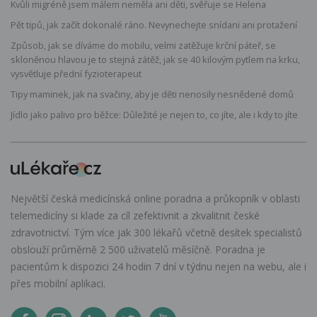
Kvůli migréně jsem málem neměla ani děti, svěřuje se Helena
Pět tipů, jak začít dokonalé ráno. Nevynechejte snídani ani protažení
Způsob, jak se díváme do mobilu, velmi zatěžuje krční páteř, se
skloněnou hlavou je to stejná zátěž, jak se 40 kilovým pytlem na krku,
vysvětluje přední fyzioterapeut
Tipy maminek, jak na svačiny, aby je děti nenosily nesnědené domů
Jídlo jako palivo pro běžce: Důležité je nejen to, co jíte, ale i kdy to jíte
Největší česká medicínská online poradna a průkopník v oblasti
telemedicíny si klade za cíl zefektivnit a zkvalitnit české
zdravotnictví. Tým více jak 300 lékařů včetně desítek specialistů
obslouží průměrně 2 500 uživatelů měsíčně. Poradna je
pacientům k dispozici 24 hodin 7 dní v týdnu nejen na webu, ale i
přes mobilní aplikaci.