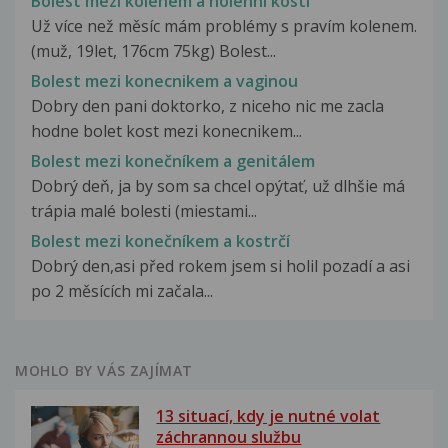
Bolest mezi kolenem a holenní kostí
Už více než měsíc mám problémy s pravím kolenem.
(muž, 19let, 176cm 75kg) Bolest...
Bolest mezi konecnikem a vaginou
Dobry den pani doktorko, z niceho nic me zacla
hodne bolet kost mezi konecnikem...
Bolest mezi konečníkem a genitálem
Dobrý deň, ja by som sa chcel opýtať, už dlhšie má
trápia malé bolesti (miestami...
Bolest mezi konečníkem a kostrčí
Dobrý den,asi před rokem jsem si holil pozadí a asi
po 2 měsících mi začala...
MOHLO BY VÁS ZAJÍMAT
13 situací, kdy je nutné volat
záchrannou službu