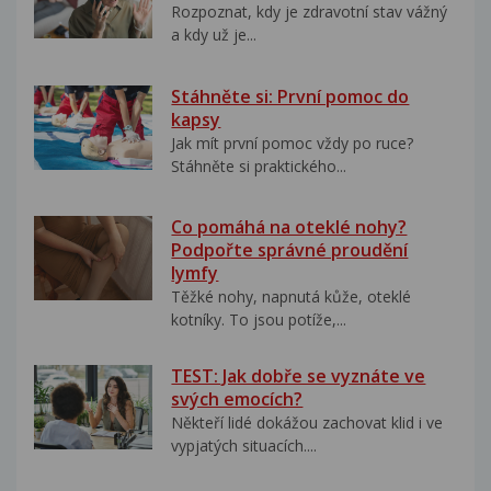
Rozpoznat, kdy je zdravotní stav vážný
a kdy už je...
Stáhněte si: První pomoc do
kapsy
Jak mít první pomoc vždy po ruce?
Stáhněte si praktického...
Co pomáhá na oteklé nohy?
Podpořte správné proudění
lymfy
Těžké nohy, napnutá kůže, oteklé
kotníky. To jsou potíže,...
TEST: Jak dobře se vyznáte ve
svých emocích?
Někteří lidé dokážou zachovat klid i ve
vypjatých situacích....