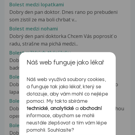
Bolest medzi lopatkami
Dobry den pan doktor. Dnes rano po prebudeni
som zistil ze ma boli chrbat v...
Bolest medzi nohami
Dobrý den pani doktorka Chcem Vás poprosiť o
radu, strašne ma pichá medzi...
Bolest měkkých tkání krku
Dobrý den. Před pár dny jsem byl na
Náš web funguje jako lékař
badmintonovém turnaji v klimatizované hale....
Bolest menisku
Náš web využívá soubory cookies,
Dobrý den. Chtěla bych se zeptat, mám týden po
a funguje tak jako lékař, který se
laparoskopii menisku. Po týdenní...
dotazuje, aby vám mohl co nejlépe
Bolest menisku
pomoci. My takto sbíráme
Dobrý den. Chtěla bych se zeptat, budu mít druhou
technické
,
analytické
a
obchodní
operaci menisku po roce na...
informace, abychom se mohli
neustále zlepšovat a tím vám lépe
Bolest metatarzu
pomohli. Souhlasíte?
Dobrý den, asi před čtyřmi týdny jsem si něco