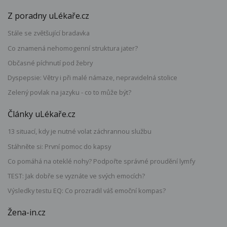
Z poradny uLékaře.cz
Stále se zvětšující bradavka
Co znamená nehomogenní struktura jater?
Občasné píchnutí pod žebry
Dyspepsie: Větry i při malé námaze, nepravidelná stolice
Zelený povlak na jazyku - co to může být?
Články uLékaře.cz
13 situací, kdy je nutné volat záchrannou službu
Stáhněte si: První pomoc do kapsy
Co pomáhá na oteklé nohy? Podpořte správné proudění lymfy
TEST: Jak dobře se vyznáte ve svých emocích?
Výsledky testu EQ: Co prozradil váš emoční kompas?
Žena-in.cz