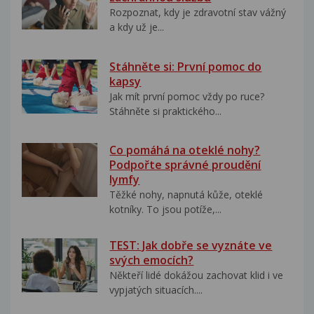
Rozpoznat, kdy je zdravotní stav vážný
a kdy už je...
Stáhněte si: První pomoc do
kapsy
Jak mít první pomoc vždy po ruce?
Stáhněte si praktického...
Co pomáhá na oteklé nohy?
Podpořte správné proudění
lymfy
Těžké nohy, napnutá kůže, oteklé
kotníky. To jsou potíže,...
TEST: Jak dobře se vyznáte ve
svých emocích?
Někteří lidé dokážou zachovat klid i ve
vypjatých situacích....