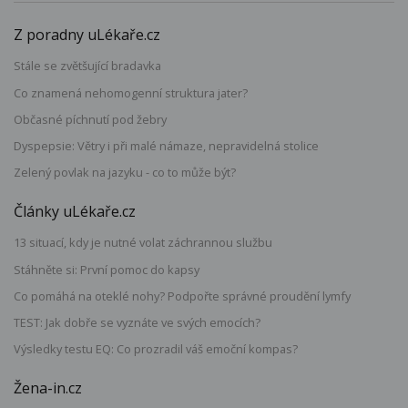
Z poradny uLékaře.cz
Stále se zvětšující bradavka
Co znamená nehomogenní struktura jater?
Občasné píchnutí pod žebry
Dyspepsie: Větry i při malé námaze, nepravidelná stolice
Zelený povlak na jazyku - co to může být?
Články uLékaře.cz
13 situací, kdy je nutné volat záchrannou službu
Stáhněte si: První pomoc do kapsy
Co pomáhá na oteklé nohy? Podpořte správné proudění lymfy
TEST: Jak dobře se vyznáte ve svých emocích?
Výsledky testu EQ: Co prozradil váš emoční kompas?
Žena-in.cz