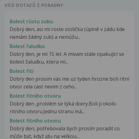
VÍCE DOTAZŮ Z PORADNY
Bolest růstu zubu.
Dobrý den, asi mi roste stolička (úplně v zádu kde
nemám žádný zub) a nemůžu...
Bolest řaludku
Dobrý den, je mi 15 let. A mivam stále opakující se
bolest žaludku, ktera mi...
Bolest řiti
Dobry den prosim vas me uz tyden hrozne boli ritni
otvor cela cast nevim z ceho...
Bolest řitního otvoru
Dobrý den ,problém se týká dcery.Boli ji okolo
ritniho otvoru.Jednu stranu má...
Bolest řitního otvoru
Dobrý den, potřebovala bych prosím poradit co
může být, když jdu na velkou...