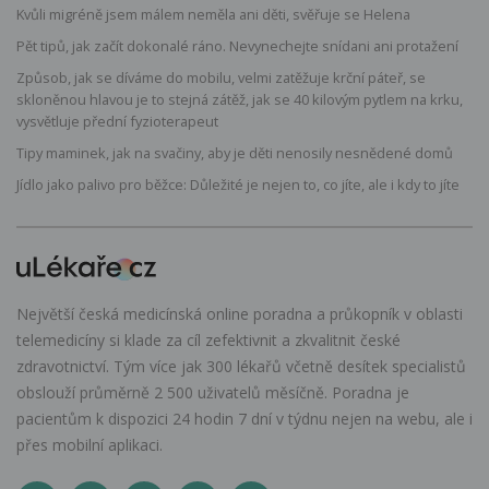
Kvůli migréně jsem málem neměla ani děti, svěřuje se Helena
Pět tipů, jak začít dokonalé ráno. Nevynechejte snídani ani protažení
Způsob, jak se díváme do mobilu, velmi zatěžuje krční páteř, se
skloněnou hlavou je to stejná zátěž, jak se 40 kilovým pytlem na krku,
vysvětluje přední fyzioterapeut
Tipy maminek, jak na svačiny, aby je děti nenosily nesnědené domů
Jídlo jako palivo pro běžce: Důležité je nejen to, co jíte, ale i kdy to jíte
Největší česká medicínská online poradna a průkopník v oblasti
telemedicíny si klade za cíl zefektivnit a zkvalitnit české
zdravotnictví. Tým více jak 300 lékařů včetně desítek specialistů
obslouží průměrně 2 500 uživatelů měsíčně. Poradna je
pacientům k dispozici 24 hodin 7 dní v týdnu nejen na webu, ale i
přes mobilní aplikaci.