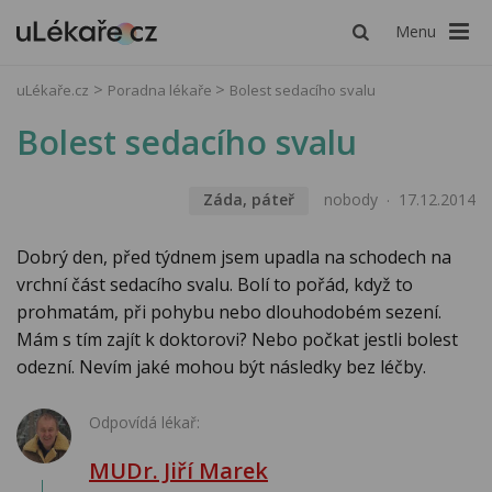
Menu
uLékaře.cz
Poradna lékaře
Bolest sedacího svalu
Bolest sedacího svalu
Záda, páteř
nobody
17.12.2014
Dobrý den, před týdnem jsem upadla na schodech na
vrchní část sedacího svalu. Bolí to pořád, když to
prohmatám, při pohybu nebo dlouhodobém sezení.
Mám s tím zajít k doktorovi? Nebo počkat jestli bolest
odezní. Nevím jaké mohou být následky bez léčby.
Odpovídá lékař:
MUDr. Jiří Marek