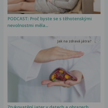
PODCAST: Proč byste se s těhotenskými
nevolnostmi měla...
Jak na zdravá játra?
Ztukovatění jater v datech a obrazech