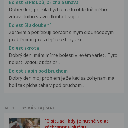
Bolest SI kloubů, břicha a únava
Dobrý den, prosila bych o radu ohledně mého
zdravotního stavu-dlouhotrvající...
Bolest SI skloubení
Zdravím a potřebuji poradit s mým dlouhodobým
problémem pro zdejši doktory asi...
Bolest skrota
Dobrý den, mám mírné bolesti v levém varleti. Tyto
bolesti vedou občas až...
Bolest slabin pod bruchom
Dobry den moj problem je že ked sa zohynam ma
boli tak picha taha v pod bruchom...
MOHLO BY VÁS ZAJÍMAT
13 situací, kdy je nutné volat
záchrannou službu