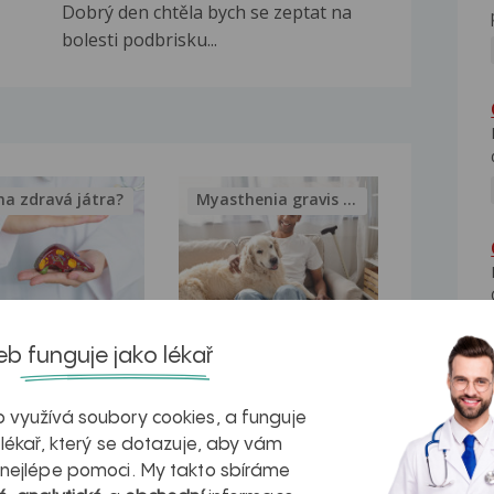
Dobrý den chtěla bych se zeptat na
bolesti podbrisku...
na zdravá játra?
Myasthenia gravis – vše, co...
kovatění
Inovativní
b funguje jako lékař
r v datech a
léčba
 využívá soubory cookies, a funguje
azech
myastenie –
 lékař, který se dotazuje, aby vám
naděje pro ty,
 nejlépe pomoci. My takto sbíráme