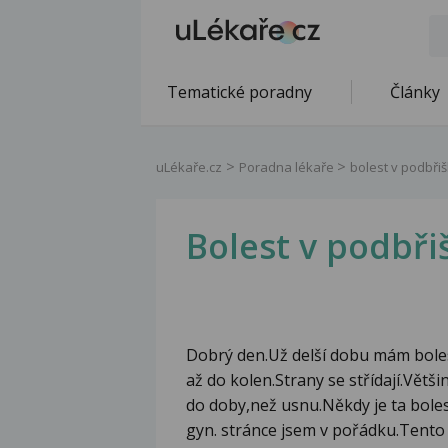
Tematické poradny
Články
uLékaře.cz
Poradna lékaře
bolest v podbři
Bolest v podbři
Dobrý den.Už delší dobu mám boles
až do kolen.Strany se střídají.Větš
do doby,než usnu.Někdy je ta bole
gyn. stránce jsem v pořádku.Tento