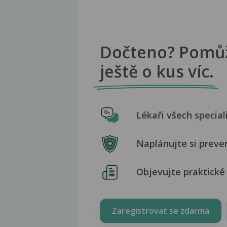
Dočteno? Pomů
ještě o kus víc.
Lékaři všech special
Naplánujte si preve
Objevujte praktické 
Zaregistrovat se zdarma