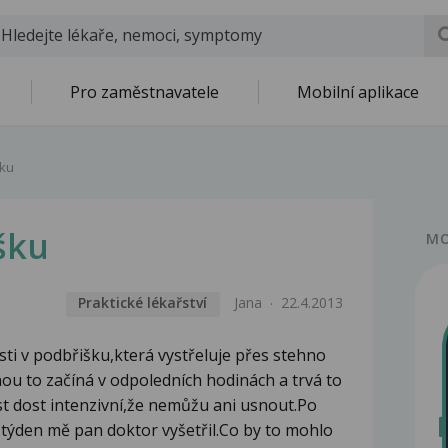
Pro zaměstnavatele
Mobilní aplikace
šku
šku
MO
Praktické lékařství
Jana
22.4.2013
ti v podbřišku,která vystřeluje přes stehno
inou to začíná v odpoledních hodinách a trvá to
st dost intenzivní,že nemůžu ani usnout.Po
 týden mě pan doktor vyšetřil.Co by to mohlo