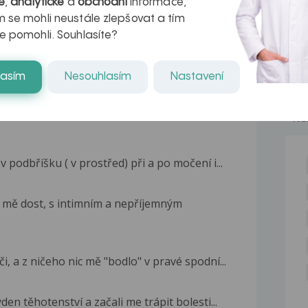
é
,
analytické
a
obchodní
informace,
kteří ji...
 se mohli neustále zlepšovat a tím
e pomohli. Souhlasíte?
lasím
Nesouhlasím
Nastavení
NE
podbříšku ( v prostřed) při a po močení i...
 mě dost, s intimním a nepříjemným
, a z ničeho nic mě "bodlo" v pravé spodní...
n těhotenství a začali me trápit bolesti...