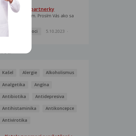
HPV typ 52 u partnerky
Dobrý deň prajem. Prosím Vás ako sa
dá vyliečiť vírus...
Pohlavní nemoci
5.10.2023
MOCI
Kašel
Alergie
Alkoholismus
Analgetika
Angína
Antibiotika
Antidepresiva
Antihistaminika
Antikoncepce
Antivirotika