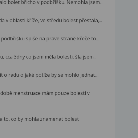
alo bolet břicho v podbřišku. Nemohla jsem...
v oblasti kříže, ve středu bolest přestala,...
 podbřišku spíše na pravé straně křeče to...
 cca 3dny co jsem měla bolesti, šla jsem...
 o radu o jaké potíže by se mohlo jednat....
 době menstruace mám pouze bolesti v
na to, co by mohla znamenat bolest