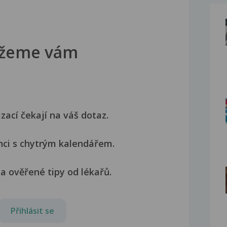
žeme vám
izací čekají na váš dotaz.
nci s chytrým kalendářem.
a ověřené tipy od lékařů.
Přihlásit se