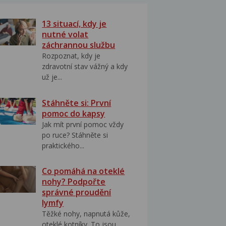
13 situací, kdy je
nutné volat
záchrannou službu
Rozpoznat, kdy je
zdravotní stav vážný a kdy
už je...
Stáhněte si: První
pomoc do kapsy
Jak mít první pomoc vždy
po ruce? Stáhněte si
praktického...
Co pomáhá na oteklé
nohy? Podpořte
správné proudění
lymfy
Těžké nohy, napnutá kůže,
oteklé kotníky. To jsou