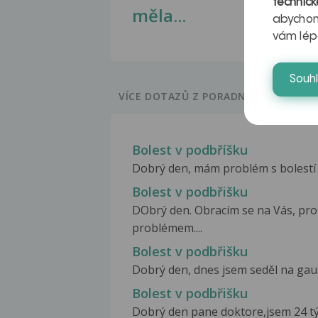
technick
měla...
abychom
vám lép
Souh
VÍCE DOTAZŮ Z PORADNY
Bolest v podbříšku
Dobrý den, mám problém s bolestí v 
Bolest v podbřišku
DObrý den. Obracím se na Vás, pro
problémem....
Bolest v podbřišku
Dobrý den, dnes jsem seděl na gauči
Bolest v podbřišku
Dobrý den pane doktore,jsem 24 týde