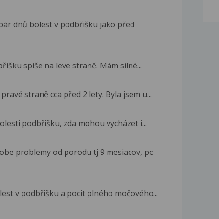
pár dnů bolest v podbřišku jako před
říšku spíše na leve straně. Mám silné...
ravé straně cca před 2 lety. Byla jsem u...
olesti podbřišku, zda mohou vycházet i...
be problemy od porodu tj 9 mesiacov, po
olest v podbřišku a pocit plného močového...