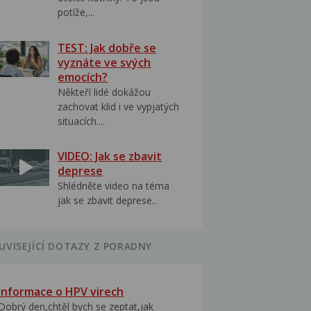
potíže,...
TEST: Jak dobře se
vyznáte ve svých
emocích?
Někteří lidé dokážou
zachovat klid i ve vypjatých
situacích....
VIDEO: Jak se zbavit
deprese
Shlédněte video na téma
jak se zbavit deprese..
UVISEJÍCÍ DOTAZY Z PORADNY
Informace o HPV virech
Dobrý den,chtěl bych se zeptat,jak