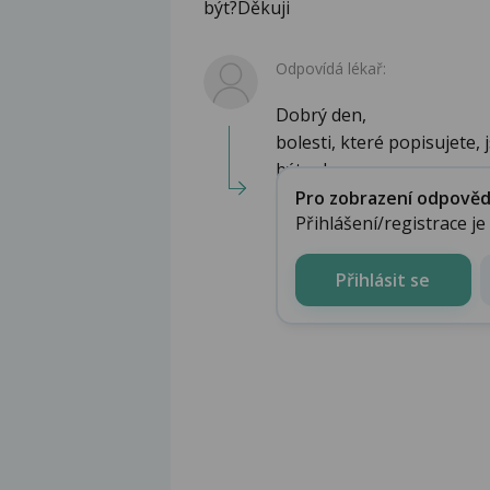
být?Děkuji
Odpovídá lékař:
Dobrý den,
bolesti, které popisujete,
být od p...
Pro zobrazení odpovědi 
Přihlášení/registrace j
Přihlásit se