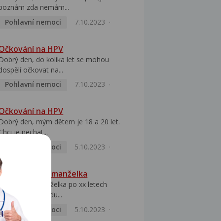
poznám zda nemám...
Pohlavní nemoci
7.10.2023
Očkování na HPV
Dobrý den, do kolika let se mohou
dospělí očkovat na...
Pohlavní nemoci
7.10.2023
Očkování na HPV
Dobrý den, mým dětem je 18 a 20 let.
Chci je nechat...
Pohlavní nemoci
5.10.2023
HPV pozitivní manželka
Dobrý den, manželka po xx letech
přivezla z Východu...
Pohlavní nemoci
5.10.2023