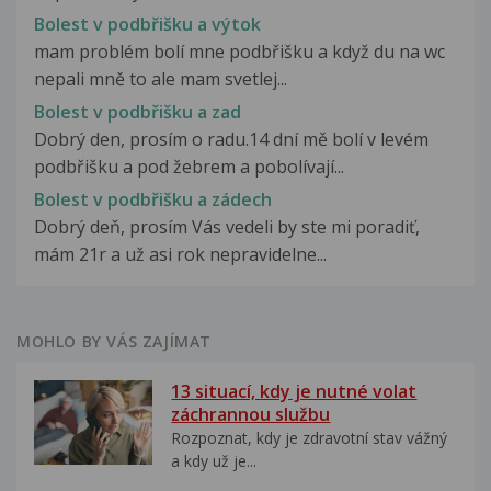
Bolest v podbřišku a výtok
mam problém bolí mne podbřišku a když du na wc
nepali mně to ale mam svetlej...
Bolest v podbřišku a zad
Dobrý den, prosím o radu.14 dní mě bolí v levém
podbřišku a pod žebrem a pobolívají...
Bolest v podbřišku a zádech
Dobrý deň, prosím Vás vedeli by ste mi poradiť,
mám 21r a už asi rok nepravidelne...
MOHLO BY VÁS ZAJÍMAT
13 situací, kdy je nutné volat
záchrannou službu
Rozpoznat, kdy je zdravotní stav vážný
a kdy už je...