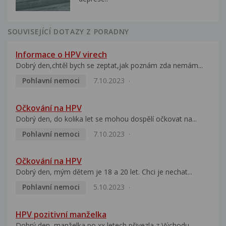
SOUVISEJÍCÍ DOTAZY Z PORADNY
Informace o HPV virech
Dobrý den,chtěl bych se zeptat,jak poznám zda nemám...
Pohlavní nemoci
7.10.2023
Očkování na HPV
Dobrý den, do kolika let se mohou dospělí očkovat na...
Pohlavní nemoci
7.10.2023
Očkování na HPV
Dobrý den, mým dětem je 18 a 20 let. Chci je nechat...
Pohlavní nemoci
5.10.2023
HPV pozitivní manželka
Dobrý den, manželka po xx letech přivezla z Východu...