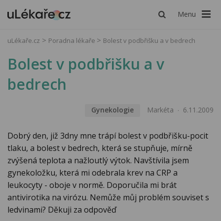
Menu
uLékaře.cz
Poradna lékaře
Bolest v podbřišku a v bedrech
Bolest v podbřišku a v
bedrech
Gynekologie
Markéta
6.11.2009
Dobrý den, již 3dny mne trápí bolest v podbřišku-pocit
tlaku, a bolest v bedrech, která se stupňuje, mírně
zvýšená teplota a nažloutlý výtok. Navštívila jsem
gynekoložku, která mi odebrala krev na CRP a
leukocyty - oboje v normě. Doporučila mi brát
antivirotika na virózu. Nemůže můj problém souviset s
ledvinami? Děkuji za odpověď