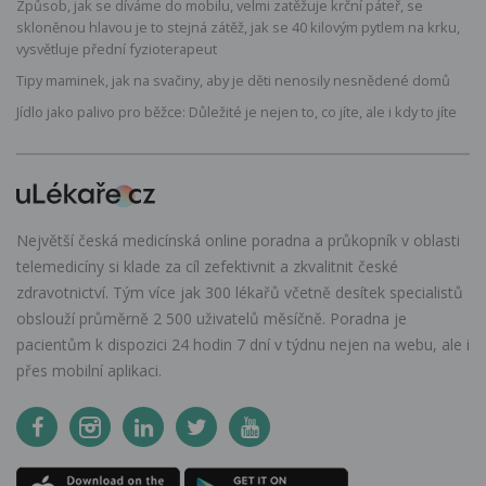
Způsob, jak se díváme do mobilu, velmi zatěžuje krční páteř, se
skloněnou hlavou je to stejná zátěž, jak se 40 kilovým pytlem na krku,
vysvětluje přední fyzioterapeut
Tipy maminek, jak na svačiny, aby je děti nenosily nesnědené domů
Jídlo jako palivo pro běžce: Důležité je nejen to, co jíte, ale i kdy to jíte
Největší česká medicínská online poradna a průkopník v oblasti
telemedicíny si klade za cíl zefektivnit a zkvalitnit české
zdravotnictví. Tým více jak 300 lékařů včetně desítek specialistů
obslouží průměrně 2 500 uživatelů měsíčně. Poradna je
pacientům k dispozici 24 hodin 7 dní v týdnu nejen na webu, ale i
přes mobilní aplikaci.