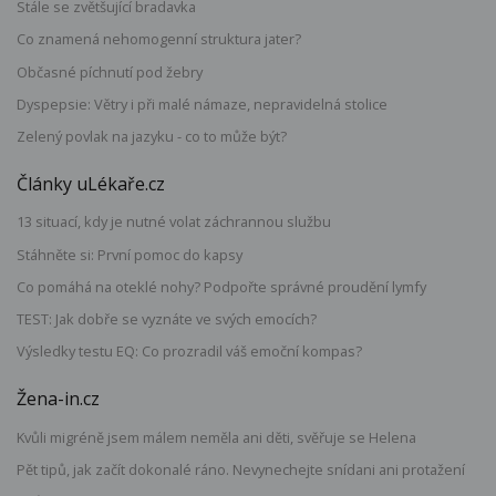
Stále se zvětšující bradavka
Co znamená nehomogenní struktura jater?
Občasné píchnutí pod žebry
Dyspepsie: Větry i při malé námaze, nepravidelná stolice
Zelený povlak na jazyku - co to může být?
Články uLékaře.cz
13 situací, kdy je nutné volat záchrannou službu
Stáhněte si: První pomoc do kapsy
Co pomáhá na oteklé nohy? Podpořte správné proudění lymfy
TEST: Jak dobře se vyznáte ve svých emocích?
Výsledky testu EQ: Co prozradil váš emoční kompas?
Žena-in.cz
Kvůli migréně jsem málem neměla ani děti, svěřuje se Helena
Pět tipů, jak začít dokonalé ráno. Nevynechejte snídani ani protažení