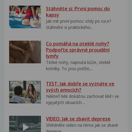
Stáhněte si: První pomoc do
kapsy
Jak mít první pomoc vždy po ruce?
Stáhněte si praktického...
Co pomáhá na oteklé nohy?
Podpořte správné proudění
lymfy
Těžké nohy, napnutá kůže, oteklé
kotníky. To jsou potíže,...
TEST: Jak dobře se vyznáte ve
svých emocích?
Někteří lidé dokážou zachovat klid i ve
vypjatých situacích....
VIDEO: Jak se zbavit deprese
Shlédněte video na téma jak se zbavit
deprese..