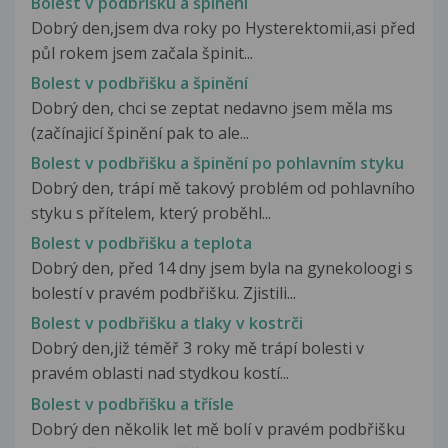
Bolest v podbřišku a špinění
Dobrý den,jsem dva roky po Hysterektomii,asi před
půl rokem jsem začala špinit...
Bolest v podbřišku a špinění
Dobrý den, chci se zeptat nedavno jsem měla ms
(začínajicí špinění pak to ale...
Bolest v podbřišku a špinění po pohlavním styku
Dobrý den, trápí mě takový problém od pohlavního
styku s přítelem, který proběhl...
Bolest v podbřišku a teplota
Dobrý den, před 14 dny jsem byla na gynekoloogi s
bolestí v pravém podbřišku. Zjistili...
Bolest v podbřišku a tlaky v kostrči
Dobrý den,již téměř 3 roky mě trápí bolesti v
pravém oblasti nad stydkou kostí...
Bolest v podbřišku a třísle
Dobrý den několik let mě bolí v pravém podbřišku