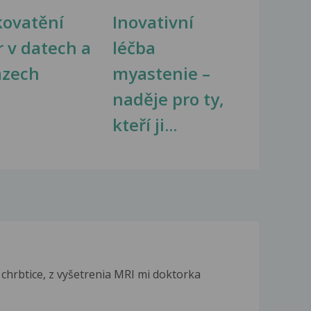
kovatění
Inovativní
r v datech a
léčba
azech
myastenie –
naděje pro ty,
kteří ji...
chrbtice, z vyšetrenia MRI mi doktorka