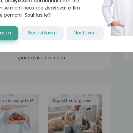
iž
Dobrý den, mám celkem velkou bolest
é
,
analytické
a
obchodní
informace,
zad při ležení...
 se mohli neustále zlepšovat a tím
e pomohli. Souhlasíte?
Bolest zad
a
Dobrý den, už nějakou dobu, zhruba
půl roku mě trápí...
lasím
Nesouhlasím
Nastavení
Bolesti břicha a zad
Dobrý den mám řezavé bolesti ve
spodní části hrudníku...
na zdravá játra?
Myasthenia gravis – vše, co...