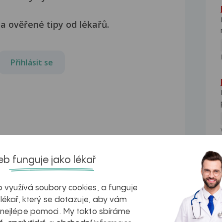
a ověřené tipy od lékařů.
Přihlásit se
b funguje jako lékař
NE
 využívá soubory cookies, a funguje
 lékař, který se dotazuje, aby vám
Bolest zad
 nejlépe pomoci. My takto sbíráme