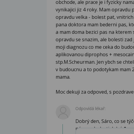
obchode, ale prace je i fyzicky nama
vynikajici jiz 4 roky. Mam opravdu 
opravdu velka - bolest pat, vnitrich 
pana doktora mam bederni pas, kter
a mam doma bezici pas na kterem se 
opravdu se snazim, ale bolesti zad
moji diagnozu co me ceka do bud
aplikovanou diprophos + mesocain
stp.M.Scheurman. Jen ybch se chtel
v budoucnu a to podotykam mam 29
mama.
Moc dekuji za odpoved, s pozdrav
Odpovídá lékař:
Dobrý den, Sáro, co se týč
názvem bolesti dolní �...