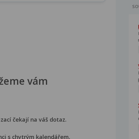
SO
žeme vám
izací čekají na váš dotaz.
nci s chytrým kalendářem.