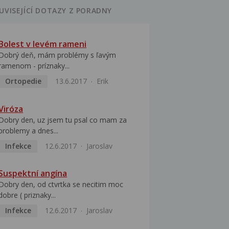
UVISEJÍCÍ DOTAZY Z PORADNY
Bolest v levém rameni
Dobrý deň, mám problémy s ľavým
ramenom - príznaky...
Ortopedie
13.6.2017
Erik
Viróza
Dobry den, uz jsem tu psal co mam za
problemy a dnes...
Infekce
12.6.2017
Jaroslav
Suspektní angína
Dobry den, od ctvrtka se necitim moc
dobre ( priznaky...
Infekce
12.6.2017
Jaroslav