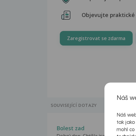
Objevujte praktické 
Zaregistrovat se zdarma
Náš we
SOUVISEJÍCÍ DOTAZY
Náš web
tak jako
Bolest zad
mohl co