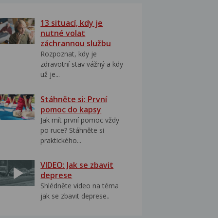
13 situací, kdy je
nutné volat
záchrannou službu
Rozpoznat, kdy je
zdravotní stav vážný a kdy
už je...
Stáhněte si: První
pomoc do kapsy
Jak mít první pomoc vždy
po ruce? Stáhněte si
praktického...
VIDEO: Jak se zbavit
deprese
Shlédněte video na téma
jak se zbavit deprese..