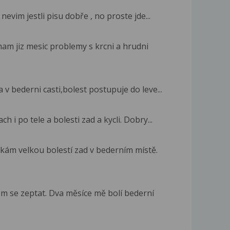
 nevim jestli pisu dobře , no proste jde...
mam jiz mesic problemy s krcni a hrudni
 v bederni casti,bolest postupuje do leve...
ch i po tele a bolesti zad a kycli. Dobry...
kám velkou bolestí zad v bederním místě.
m se zeptat. Dva měsíce mě bolí bederní