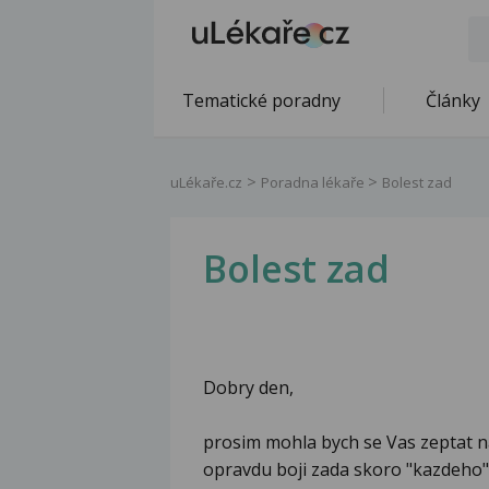
Tematické poradny
Články
uLékaře.cz
Poradna lékaře
Bolest zad
Bolest zad
Dobry den,
prosim mohla bych se Vas zeptat n
opravdu boji zada skoro "kazdeho"