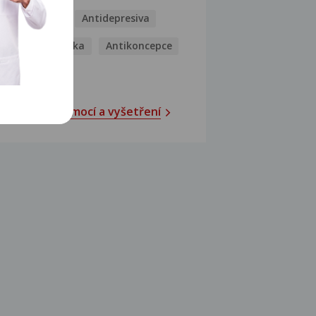
Antibiotika
Antidepresiva
Antihistaminika
Antikoncepce
Antivirotika
Katalog nemocí a vyšetření