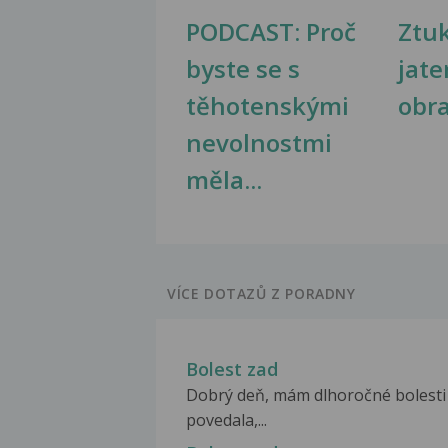
PODCAST: Proč
Ztu
byste se s
jate
těhotenskými
obr
nevolnostmi
měla...
VÍCE DOTAZŮ Z PORADNY
Bolest zad
Dobrý deň, mám dlhoročné bolesti 
povedala,...