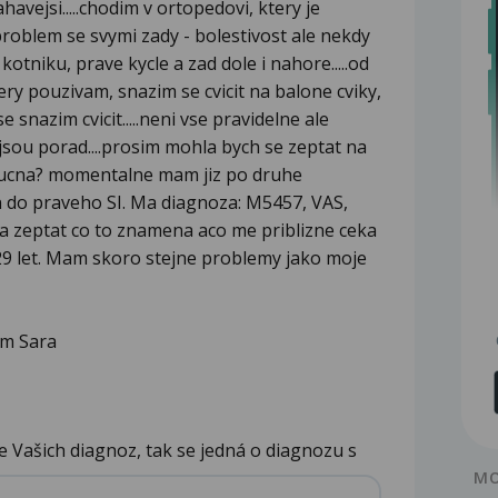
havejsi.....chodim v ortopedovi, ktery je
problem se svymi zady - bolestivost ale nekdy
kotniku, prave kycle a zad dole i nahore.....od
y pouzivam, snazim se cvicit na balone cviky,
snazim cvicit.....neni vse pravidelne ale
 jsou porad....prosim mohla bych se zeptat na
oucna? momentalne mam jiz po druhe
 do praveho SI. Ma diagnoza: M5457, VAS,
a zeptat co to znamena aco me priblizne ceka
 let. Mam skoro stejne problemy jako moje
em Sara
e Vašich diagnoz, tak se jedná o diagnozu s
MO