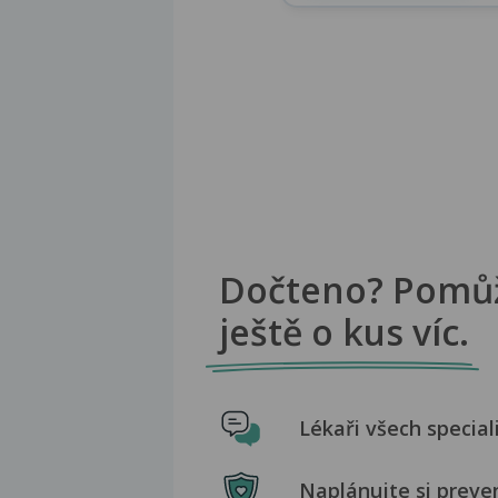
Dočteno? Pomů
ještě o kus víc.
Lékaři všech special
Naplánujte si preve