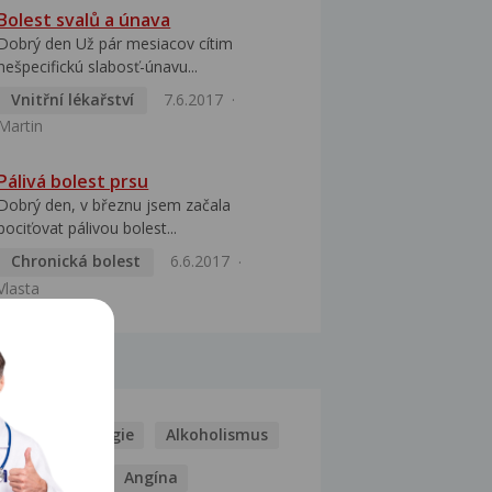
Bolest svalů a únava
Dobrý den Už pár mesiacov cítim
nešpecifickú slabosť-únavu...
Vnitřní lékařství
7.6.2017
Martin
Pálivá bolest prsu
Dobrý den, v březnu jsem začala
pociťovat pálivou bolest...
Chronická bolest
6.6.2017
Vlasta
MOCI
Kašel
Alergie
Alkoholismus
Analgetika
Angína