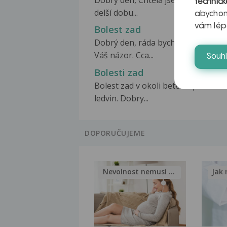
Dobrý den, Chtěla jsem se zeptat, j
technick
delší dobu...
abychom
vám lép
Bolest zad
Dobrý den, ráda bych se zeptala n
Váš názor. Cca...
Souh
Bolesti zad
Bolest zad v okoli beterni patere a
ledvin. Dobry...
DOPORUČUJEME
Nevolnost nemusí být nutnou...
Jak 