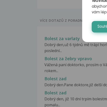
technick
abychom
vám lép
VÍCE DOTAZŮ Z PORADNY
Souh
Bolest za varlaty
Dobrý den,už 6 týdnů mě trápí hork
poslední...
Bolest za žebry vpravo
Vážená paní doktorko, prosím o Vá
rokem...
Bolest zad
Dobrý den.Pane doktore,již delší do
Bolest zad
Dobrý den, již 10 dní trpím bolest
pomalu...