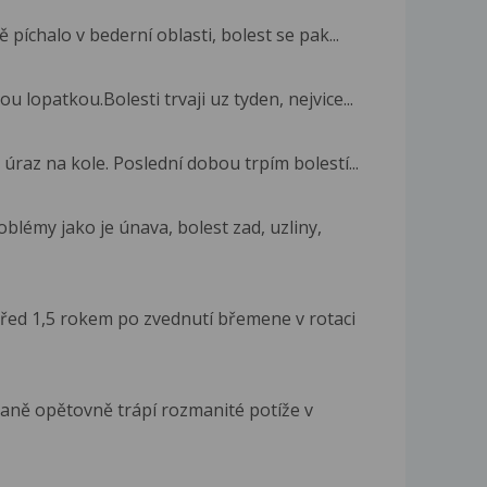
píchalo v bederní oblasti, bolest se pak...
 lopatkou.Bolesti trvaji uz tyden, nejvice...
úraz na kole. Poslední dobou trpím bolestí...
blémy jako je únava, bolest zad, uzliny,
řed 1,5 rokem po zvednutí břemene v rotaci
vaně opětovně trápí rozmanité potíže v