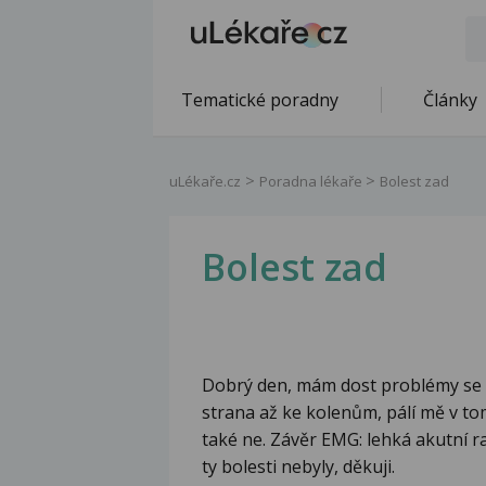
Tematické poradny
Články
uLékaře.cz
Poradna lékaře
Bolest zad
Bolest zad
Dobrý den, mám dost problémy se zá
strana až ke kolenům, pálí mě v t
také ne. Závěr EMG: lehká akutní r
ty bolesti nebyly, děkuji.