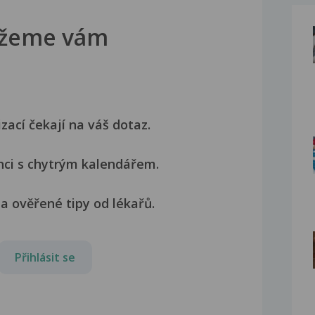
žeme vám
izací čekají na váš dotaz.
nci s chytrým kalendářem.
a ověřené tipy od lékařů.
Přihlásit se