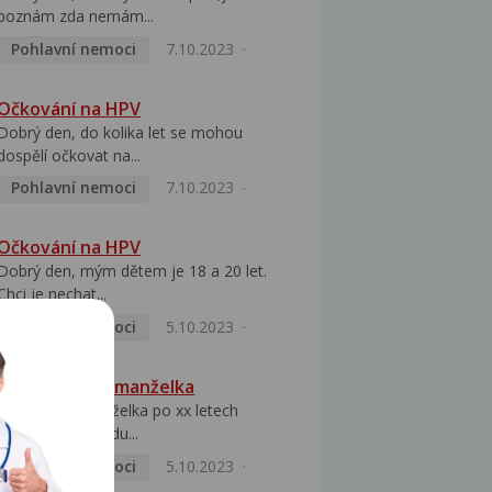
poznám zda nemám...
Pohlavní nemoci
7.10.2023
Očkování na HPV
Dobrý den, do kolika let se mohou
dospělí očkovat na...
Pohlavní nemoci
7.10.2023
Očkování na HPV
Dobrý den, mým dětem je 18 a 20 let.
Chci je nechat...
Pohlavní nemoci
5.10.2023
HPV pozitivní manželka
Dobrý den, manželka po xx letech
přivezla z Východu...
Pohlavní nemoci
5.10.2023