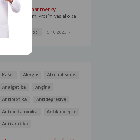
HPV typ 52 u partnerky
Dobrý deň prajem. Prosím Vás ako sa
dá vyliečiť vírus...
Pohlavní nemoci
5.10.2023
MOCI
Kašel
Alergie
Alkoholismus
Analgetika
Angína
Antibiotika
Antidepresiva
Antihistaminika
Antikoncepce
Antivirotika