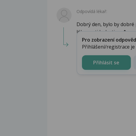
Odpovídá lékař:
Dobrý den, bylo by dobré 
léky proti bolesti a z�...
Pro zobrazení odpovědi 
Přihlášení/registrace j
Přihlásit se