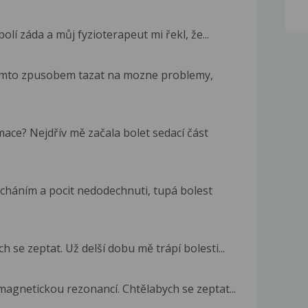
lí záda a můj fyzioterapeut mi řekl, že...
 timto zpusobem tazat na mozne problemy,
ace? Nejdřív mě začala bolet sedací část
cháním a pocit nedodechnuti, tupá bolest
 se zeptat. Už delší dobu mě trápí bolesti...
magnetickou rezonancí. Chtělabych se zeptat...