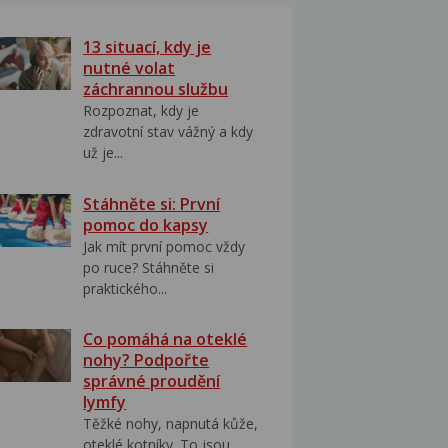
13 situací, kdy je
nutné volat
záchrannou službu
Rozpoznat, kdy je
zdravotní stav vážný a kdy
už je...
Stáhněte si: První
pomoc do kapsy
Jak mít první pomoc vždy
po ruce? Stáhněte si
praktického...
Co pomáhá na oteklé
nohy? Podpořte
správné proudění
lymfy
Těžké nohy, napnutá kůže,
oteklé kotníky. To jsou