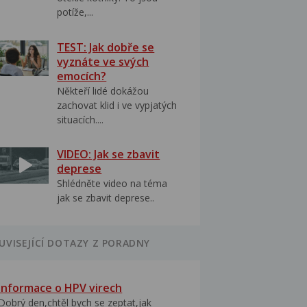
potíže,...
TEST: Jak dobře se
vyznáte ve svých
emocích?
Někteří lidé dokážou
zachovat klid i ve vypjatých
situacích....
VIDEO: Jak se zbavit
deprese
Shlédněte video na téma
jak se zbavit deprese..
UVISEJÍCÍ DOTAZY Z PORADNY
Informace o HPV virech
Dobrý den,chtěl bych se zeptat,jak