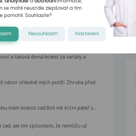
é
,
analytické
a
obchodní
informace,
 se mohli neustále zlepšovat a tím
e pomohli. Souhlasíte?
lasím
Nesouhlasím
Nastavení
NE
ost a taková divná bolest za varlaty a
š názor ohledně mých potíží. Zhruba před
bu mám bolesti zad.Bolí mě krční páteř s...
mi zad, ale tím způsobem, že nemůžu už