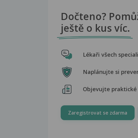
Dočteno? Pomů
ještě o kus víc.
Lékaři všech special
Naplánujte si preve
Objevujte praktické 
Zaregistrovat se zdarma