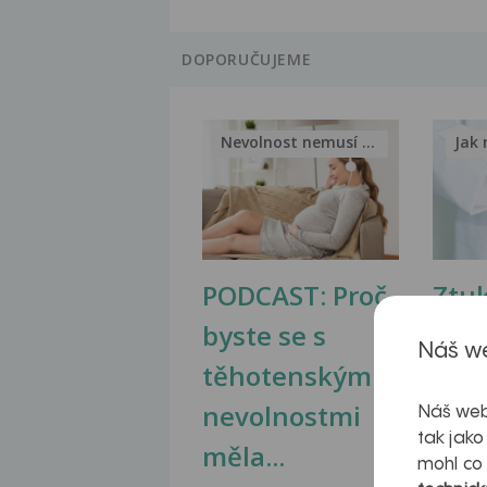
DOPORUČUJEME
Nevolnost nemusí být nutnou...
Jak 
PODCAST: Proč
Ztu
byste se s
jate
Náš we
těhotenskými
obr
nevolnostmi
Náš web
tak jako
měla...
mohl co