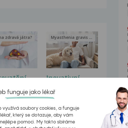
na zdravá játra?
Myasthenia gravis – vše, co...
kovatění
Inovativní
r v datech a
léčba
b funguje jako lékař
azech
myastenie –
naděje pro ty,
 využívá soubory cookies, a funguje
 lékař, který se dotazuje, aby vám
kteří ji...
 nejlépe pomoci. My takto sbíráme