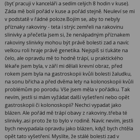
(byť pracuji v kanceláři a sedím celých 8 hodin v kuse).
Záda mě bolí pořád v kuse a pořád stejně. Neuleví se mi
v podstatě v řádné poloze.Bojím se, aby to nebyly
příznaky rakoviny - teta i strýc zemřeli na rakovinu
slinivky a přečetla jsem si, že nenápadným příznakem
rakoviny slinivky mohou být právě bolesti zad a navíc
velkou roli hraje právě genetika. Nejspíš si ťukáte na
čelo, ale opravdu mě to hodně trápí, u praktického
lékaře jsem byla, v září mi dělali krevní obraz, před
rokem jsem byla na gastroskopii kvůli bolesti žaludku,
na sonu břicha a před dvěma lety na kolonoskopii kvůli
problémům po porodu. Vše jsem měla v pořádku. Tak
nevím, jestli si mám vyžádat další vyšetření nebo opět
gastroskopii či kolonoskopii? Nechci vypadat jako
blázen. Ale pořád mě trápí obavy z rakoviny..třeba té
slinivky..asi proto že to bylo v rodině. Navíc nevím, jestli
bych nevypadala opravdu jako blázen, když bych chtěla
opět tato vyšetření. Myslíte, že stálé bolesti zad v