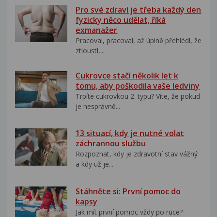
Pro své zdraví je třeba každý den
fyzicky něco udělat, říká
exmanažer
Pracoval, pracoval, až úplně přehlédl, že
ztloustl,...
Cukrovce stačí několik let k
tomu, aby poškodila vaše ledviny
Trpíte cukrovkou 2. typu? Víte, že pokud
je nesprávně...
13 situací, kdy je nutné volat
záchrannou službu
Rozpoznat, kdy je zdravotní stav vážný
a kdy už je...
Stáhněte si: První pomoc do
kapsy
Jak mít první pomoc vždy po ruce?