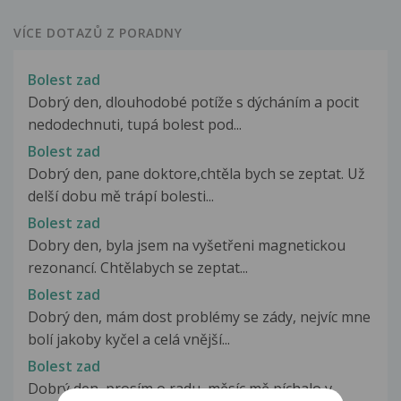
VÍCE DOTAZŮ Z PORADNY
Bolest zad
Dobrý den, dlouhodobé potíže s dýcháním a pocit
nedodechnuti, tupá bolest pod...
Bolest zad
Dobrý den, pane doktore,chtěla bych se zeptat. Už
delší dobu mě trápí bolesti...
Bolest zad
Dobry den, byla jsem na vyšetřeni magnetickou
rezonancí. Chtělabych se zeptat...
Bolest zad
Dobrý den, mám dost problémy se zády, nejvíc mne
bolí jakoby kyčel a celá vnější...
Bolest zad
Dobrý den, prosím o radu, měsíc mě píchalo v