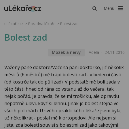
Menu
uLékaře.cz
Poradna lékaře
Bolest zad
Bolest zad
Mozek a nervy
Adéla
24.11.2016
Vážený pane doktore/Vážená paní doktorko, již několik
měsíců (6 měsíců) mě trápí bolesti zad - v bederní části
(od kostrče tak do půli zad). V podstatě mě bolí záda v
této části hned od rána co vstanu až do večera, tak
nějak pořád. Je pravda, že se mi trošičku, ale opravdu
nepatrně uleví, když si lehnu. Jinak je bolest stejná ve
všech polohách. U svého praktického lékaře jsem byla,
už několikrát - poslal mě k ortopedovi. Ale nejsem si
jista, zda bolesti souvisí s bolestmi zad jako takovými