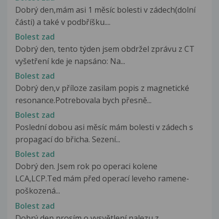
Dobrý den,mám asi 1 měsíc bolesti v zádech(dolní
části) a také v podbříšku....
Bolest zad
Dobrý den, tento týden jsem obdržel zprávu z CT
vyšetření kde je napsáno: Na...
Bolest zad
Dobrý den,v příloze zasilam popis z magnetické
resonance.Potrebovala bych přesně...
Bolest zad
Poslední dobou asi měsíc mám bolesti v zádech s
propagací do břicha. Sezení...
Bolest zad
Dobrý den. Jsem rok po operaci kolene
LCA,LCP.Ted mám před operací leveho ramene-
poškozená...
Bolest zad
Dobrý den,prosím o vysvětlení nalezu z