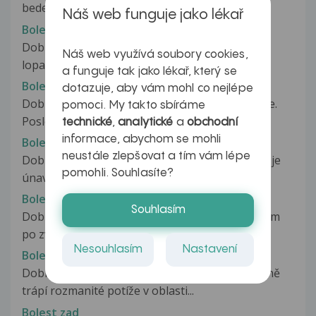
bederní oblasti, bolest se pak...
Náš web funguje jako lékař
Bolest zad
Dobrý den. Mam bolesti v pod pravou
Náš web využívá soubory cookies,
lopatkou.Bolesti trvaji uz tyden, nejvice...
a funguje tak jako lékař, který se
Bolest zad
dotazuje, aby vám mohl co nejlépe
Dobrý den, před pár lety jsem měla úraz na kole.
pomoci. My takto sbíráme
Poslední dobou trpím bolestí...
technické
,
analytické
a
obchodní
informace, abychom se mohli
Bolest zad
neustále zlepšovat a tím vám lépe
Dobrý den, už rok se potýkám s problémy jako je
pomohli. Souhlasíte?
únava, bolest zad, uzliny, nechutenství....
Bolest zad
Souhlasím
Dobrý den, mám akutní problém, před 1,5 rokem
po zvednutí břemene v rotaci jsem...
Nesouhlasím
Nastavení
Bolest zad
Dobrý večer, již týden mě přerušovaně opětovně
trápí rozmanité potíže v oblasti...
Bolest zad