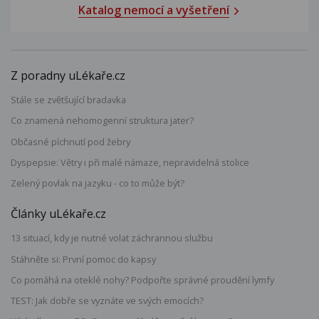
Katalog nemocí a vyšetření
Z poradny uLékaře.cz
Stále se zvětšující bradavka
Co znamená nehomogenní struktura jater?
Občasné píchnutí pod žebry
Dyspepsie: Větry i při malé námaze, nepravidelná stolice
Zelený povlak na jazyku - co to může být?
Články uLékaře.cz
13 situací, kdy je nutné volat záchrannou službu
Stáhněte si: První pomoc do kapsy
Co pomáhá na oteklé nohy? Podpořte správné proudění lymfy
TEST: Jak dobře se vyznáte ve svých emocích?