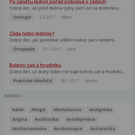
Po zánětu ledvin pořád pobolívá v zádech
Dobrý den, asi před dvěma týdny jsem šel za doktorkou...
Urologie
2.5.2017
Viktor
Záda nebo ledviny?
Dobrý den, jak spolehlivě odliším bolest zad v bederní...
Ortopedie
31.1.2017
Jana
Bolesti zad a hrudníku
Dobrý den, už druhý týden mě trápí bolesti zad a hrudníku....
Praktické lékařství
28.1.2017
Martin
NEMOCI
Kašel
Alergie
Alkoholismus
Analgetika
Angína
Antibiotika
Antidepresiva
Antihistaminika
Antikoncepce
Antivirotika