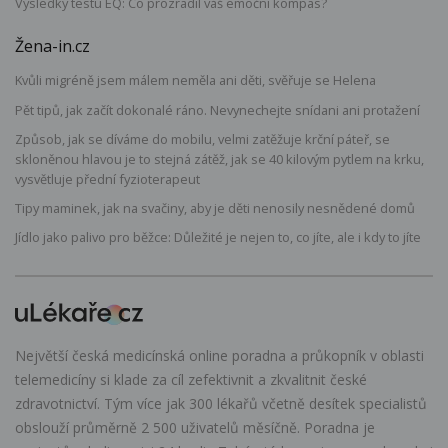
Výsledky testu EQ: Co prozradil váš emoční kompas?
Žena-in.cz
Kvůli migréně jsem málem neměla ani děti, svěřuje se Helena
Pět tipů, jak začít dokonalé ráno. Nevynechejte snídani ani protažení
Způsob, jak se díváme do mobilu, velmi zatěžuje krční páteř, se
skloněnou hlavou je to stejná zátěž, jak se 40 kilovým pytlem na krku,
vysvětluje přední fyzioterapeut
Tipy maminek, jak na svačiny, aby je děti nenosily nesnědené domů
Jídlo jako palivo pro běžce: Důležité je nejen to, co jíte, ale i kdy to jíte
Největší česká medicínská online poradna a průkopník v oblasti
telemedicíny si klade za cíl zefektivnit a zkvalitnit české
zdravotnictví. Tým více jak 300 lékařů včetně desítek specialistů
obslouží průměrně 2 500 uživatelů měsíčně. Poradna je