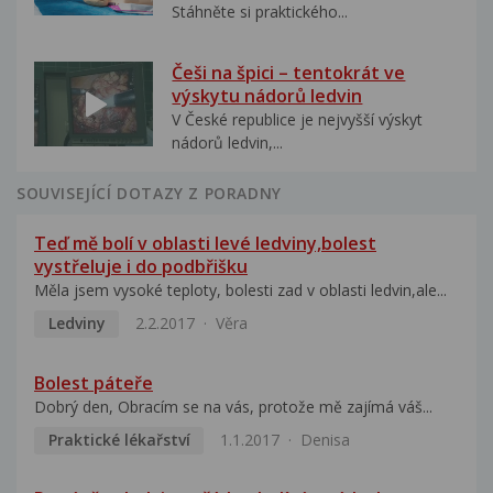
Stáhněte si praktického...
Češi na špici – tentokrát ve
výskytu nádorů ledvin
V České republice je nejvyšší výskyt
nádorů ledvin,...
SOUVISEJÍCÍ DOTAZY Z PORADNY
Teď mě bolí v oblasti levé ledviny,bolest
vystřeluje i do podbřišku
Měla jsem vysoké teploty, bolesti zad v oblasti ledvin,ale...
Ledviny
2.2.2017
Věra
Bolest páteře
Dobrý den, Obracím se na vás, protože mě zajímá váš...
Praktické lékařství
1.1.2017
Denisa