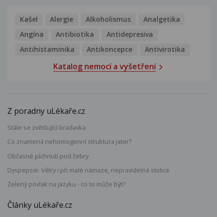
Kašel
Alergie
Alkoholismus
Analgetika
Angína
Antibiotika
Antidepresiva
Antihistaminika
Antikoncepce
Antivirotika
Katalog nemocí a vyšetření
Z poradny uLékaře.cz
Stále se zvětšující bradavka
Co znamená nehomogenní struktura jater?
Občasné píchnutí pod žebry
Dyspepsie: Větry i při malé námaze, nepravidelná stolice
Zelený povlak na jazyku - co to může být?
Články uLékaře.cz