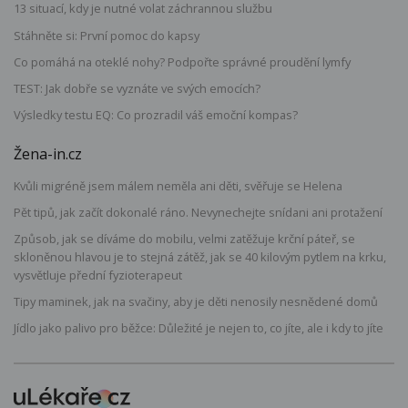
13 situací, kdy je nutné volat záchrannou službu
Stáhněte si: První pomoc do kapsy
Co pomáhá na oteklé nohy? Podpořte správné proudění lymfy
TEST: Jak dobře se vyznáte ve svých emocích?
Výsledky testu EQ: Co prozradil váš emoční kompas?
Žena-in.cz
Kvůli migréně jsem málem neměla ani děti, svěřuje se Helena
Pět tipů, jak začít dokonalé ráno. Nevynechejte snídani ani protažení
Způsob, jak se díváme do mobilu, velmi zatěžuje krční páteř, se
skloněnou hlavou je to stejná zátěž, jak se 40 kilovým pytlem na krku,
vysvětluje přední fyzioterapeut
Tipy maminek, jak na svačiny, aby je děti nenosily nesnědené domů
Jídlo jako palivo pro běžce: Důležité je nejen to, co jíte, ale i kdy to jíte