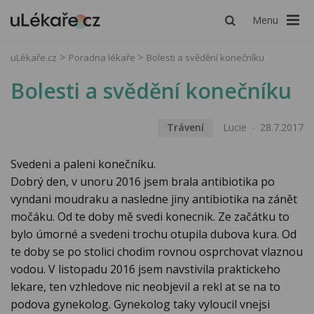
Menu
uLékaře.cz
Poradna lékaře
Bolesti a svědění konečníku
Bolesti a svědění konečníku
Trávení
Lucie
28.7.2017
Svedeni a paleni konečníku.
Dobrý den, v unoru 2016 jsem brala antibiotika po
vyndani moudraku a nasledne jiny antibiotika na zánět
močáku. Od te doby mě svedi konecnik. Ze začátku to
bylo úmorné a svedeni trochu otupila dubova kura. Od
te doby se po stolici chodim rovnou osprchovat vlaznou
vodou. V listopadu 2016 jsem navstivila praktickeho
lekare, ten vzhledove nic neobjevil a rekl at se na to
podova gynekolog. Gynekolog taky vyloucil vnejsi