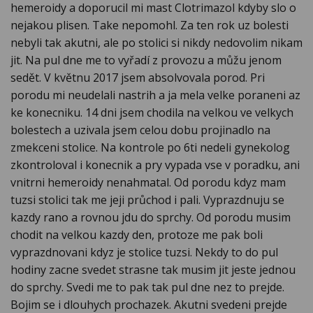
hemeroidy a doporucil mi mast Clotrimazol kdyby slo o
nejakou plisen. Take nepomohl. Za ten rok uz bolesti
nebyli tak akutni, ale po stolici si nikdy nedovolim nikam
jit. Na pul dne me to vyřadí z provozu a můžu jenom
sedět. V květnu 2017 jsem absolvovala porod. Pri
porodu mi neudelali nastrih a ja mela velke poraneni az
ke konecniku. 14 dni jsem chodila na velkou ve velkych
bolestech a uzivala jsem celou dobu projinadlo na
zmekceni stolice. Na kontrole po 6ti nedeli gynekolog
zkontroloval i konecnik a pry vypada vse v poradku, ani
vnitrni hemeroidy nenahmatal. Od porodu kdyz mam
tuzsi stolici tak me jeji průchod i pali. Vyprazdnuju se
kazdy rano a rovnou jdu do sprchy. Od porodu musim
chodit na velkou kazdy den, protoze me pak boli
vyprazdnovani kdyz je stolice tuzsi. Nekdy to do pul
hodiny zacne svedet strasne tak musim jit jeste jednou
do sprchy. Svedi me to pak tak pul dne nez to prejde.
Bojim se i dlouhych prochazek. Akutni svedeni prejde