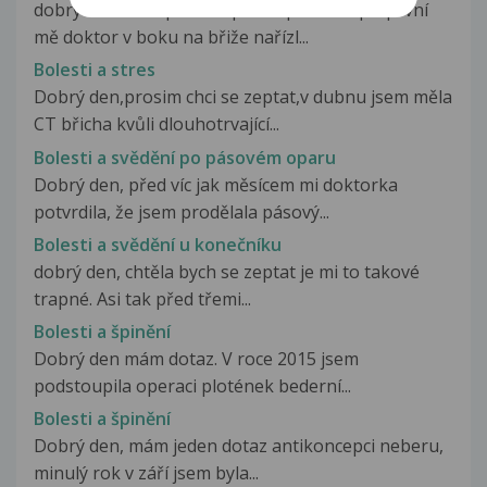
dobrý den mám přes 3 operací páteře a při první
mě doktor v boku na břiže nařízl...
Bolesti a stres
Dobrý den,prosim chci se zeptat,v dubnu jsem měla
CT břicha kvůli dlouhotrvající...
Bolesti a svědění po pásovém oparu
Dobrý den, před víc jak měsícem mi doktorka
potvrdila, že jsem prodělala pásový...
Bolesti a svědění u konečníku
dobrý den, chtěla bych se zeptat je mi to takové
trapné. Asi tak před třemi...
Bolesti a špinění
Dobrý den mám dotaz. V roce 2015 jsem
podstoupila operaci plotének bederní...
Bolesti a špinění
Dobrý den, mám jeden dotaz antikoncepci neberu,
minulý rok v září jsem byla...