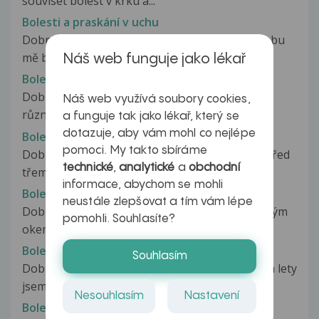
souviset bolest v krku a...
Bolesti a praskání v uchu
Dobrý den, mám takovýto problém.. již delší dobu
mě bolí ucho, new nijak závratně,...
Náš web funguje jako lékař
Bolesti a problémy se zády aj.
Dobrý den Prosím o radu. Od dubna procházím
Náš web využívá soubory cookies,
různými problémy a chodím po doktorech....
a funguje tak jako lékař, který se
dotazuje, aby vám mohl co nejlépe
Bolesti a překrvení šourku
pomoci. My takto sbíráme
Dobrý den, mám následující problém. Zhruba před
technické
,
analytické
a
obchodní
třemi měsíci jsem zničeho...
informace, abychom se mohli
Bolesti a slzení oka
neustále zlepšovat a tím vám lépe
Dobrý den, v poslední době mám problém s levým
pomohli. Souhlasíte?
okem, které mě pobolívá a často...
Bolesti a snížená citlivost ruky
Souhlasím
Dobrý den, chtěla jsem se zeptat, před několika lety
jsem měla nešikovně zlomenou...
Nesouhlasím
Nastavení
Bolesti a strach z další operace