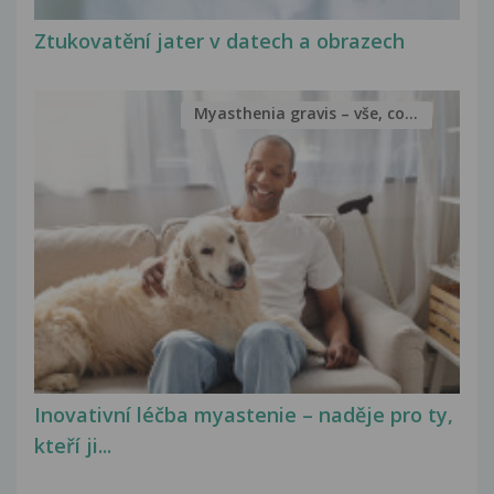
Ztukovatění jater v datech a obrazech
Myasthenia gravis – vše, co...
Inovativní léčba myastenie – naděje pro ty,
kteří ji...