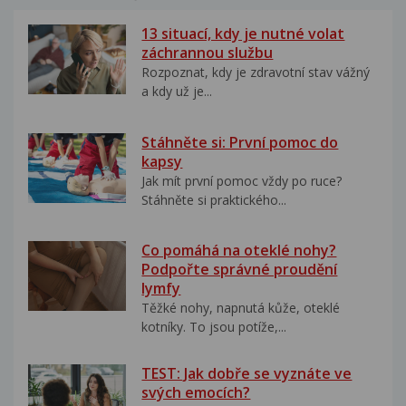
13 situací, kdy je nutné volat
záchrannou službu
Rozpoznat, kdy je zdravotní stav vážný
a kdy už je...
Stáhněte si: První pomoc do
kapsy
Jak mít první pomoc vždy po ruce?
Stáhněte si praktického...
Co pomáhá na oteklé nohy?
Podpořte správné proudění
lymfy
Těžké nohy, napnutá kůže, oteklé
kotníky. To jsou potíže,...
TEST: Jak dobře se vyznáte ve
svých emocích?