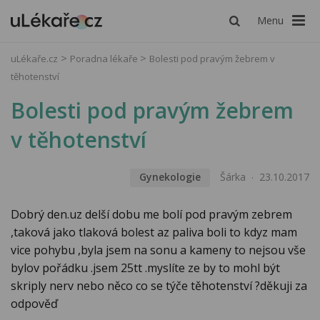
Menu
uLékaře.cz
Poradna lékaře
Bolesti pod pravým žebrem v
těhotenství
Bolesti pod pravým žebrem
v těhotenství
Gynekologie
Šárka
23.10.2017
Dobrý den.uz delší dobu me bolí pod pravým zebrem
,taková jako tlaková bolest az paliva boli to kdyz mam
vice pohybu ,byla jsem na sonu a kameny to nejsou vše
bylov pořádku .jsem 25tt .myslíte ze by to mohl být
skriply nerv nebo něco co se týče těhotenství ?děkuji za
odpověď