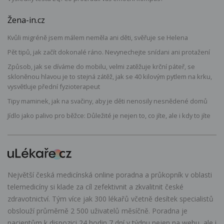
Žena-in.cz
Kvůli migréně jsem málem neměla ani děti, svěřuje se Helena
Pět tipů, jak začít dokonalé ráno. Nevynechejte snídani ani protažení
Způsob, jak se díváme do mobilu, velmi zatěžuje krční páteř, se
skloněnou hlavou je to stejná zátěž, jak se 40 kilovým pytlem na krku,
vysvětluje přední fyzioterapeut
Tipy maminek, jak na svačiny, aby je děti nenosily nesnědené domů
Jídlo jako palivo pro běžce: Důležité je nejen to, co jíte, ale i kdy to jíte
Největší česká medicínská online poradna a průkopník v oblasti
telemedicíny si klade za cíl zefektivnit a zkvalitnit české
zdravotnictví. Tým více jak 300 lékařů včetně desítek specialistů
obslouží průměrně 2 500 uživatelů měsíčně. Poradna je
pacientům k dispozici 24 hodin 7 dní v týdnu nejen na webu, ale i