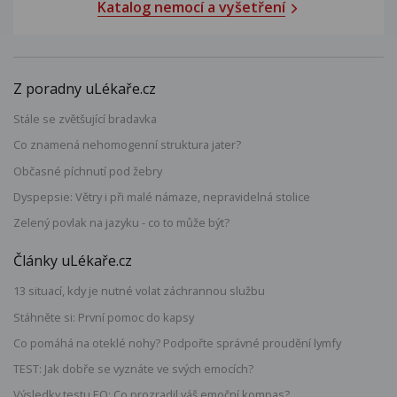
Katalog nemocí a vyšetření
Z poradny uLékaře.cz
Stále se zvětšující bradavka
Co znamená nehomogenní struktura jater?
Občasné píchnutí pod žebry
Dyspepsie: Větry i při malé námaze, nepravidelná stolice
Zelený povlak na jazyku - co to může být?
Články uLékaře.cz
13 situací, kdy je nutné volat záchrannou službu
Stáhněte si: První pomoc do kapsy
Co pomáhá na oteklé nohy? Podpořte správné proudění lymfy
TEST: Jak dobře se vyznáte ve svých emocích?
Výsledky testu EQ: Co prozradil váš emoční kompas?