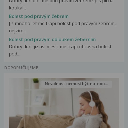
Dobry den boli me pod pravim zebrem spis picha
koukal...
Bolest pod pravým žebrem
Již mnoho let mě trápí bolest pod pravým žebrem,
nejvíce...
Bolest pod pravým obloukem žeberním
Dobry den, jiz asi mesic me trapi obcasna bolest
pod...
DOPORUČUJEME
Nevolnost nemusí být nutnou...