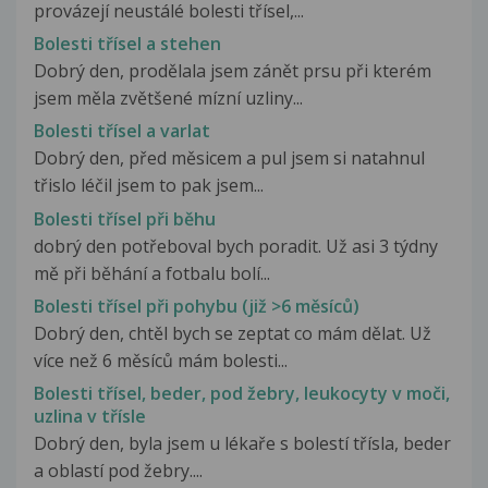
provázejí neustálé bolesti třísel,...
Bolesti třísel a stehen
Dobrý den, prodělala jsem zánět prsu při kterém
jsem měla zvětšené mízní uzliny...
Bolesti třísel a varlat
Dobrý den, před měsicem a pul jsem si natahnul
třislo léčil jsem to pak jsem...
Bolesti třísel při běhu
dobrý den potřeboval bych poradit. Už asi 3 týdny
mě při běhání a fotbalu bolí...
Bolesti třísel při pohybu (již >6 měsíců)
Dobrý den, chtěl bych se zeptat co mám dělat. Už
více než 6 měsíců mám bolesti...
Bolesti třísel, beder, pod žebry, leukocyty v moči,
uzlina v třísle
Dobrý den, byla jsem u lékaře s bolestí třísla, beder
a oblastí pod žebry....