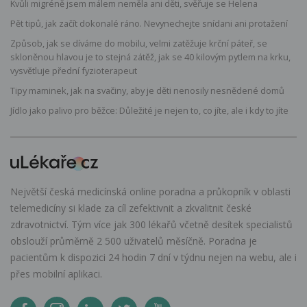
Kvůli migréně jsem málem neměla ani děti, svěřuje se Helena
Pět tipů, jak začít dokonalé ráno. Nevynechejte snídani ani protažení
Způsob, jak se díváme do mobilu, velmi zatěžuje krční páteř, se
skloněnou hlavou je to stejná zátěž, jak se 40 kilovým pytlem na krku,
vysvětluje přední fyzioterapeut
Tipy maminek, jak na svačiny, aby je děti nenosily nesnědené domů
Jídlo jako palivo pro běžce: Důležité je nejen to, co jíte, ale i kdy to jíte
Největší česká medicínská online poradna a průkopník v oblasti
telemedicíny si klade za cíl zefektivnit a zkvalitnit české
zdravotnictví. Tým více jak 300 lékařů včetně desítek specialistů
obslouží průměrně 2 500 uživatelů měsíčně. Poradna je
pacientům k dispozici 24 hodin 7 dní v týdnu nejen na webu, ale i
přes mobilní aplikaci.