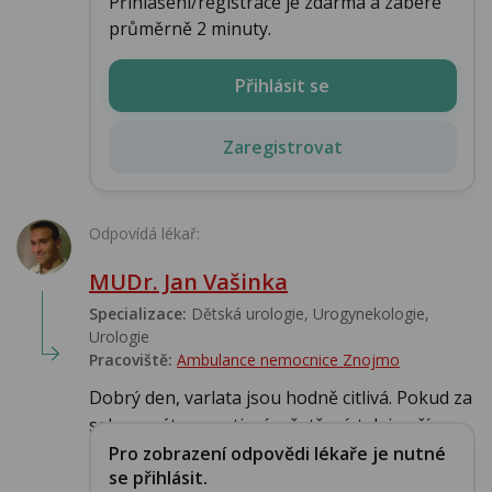
Přihlášení/registrace je zdarma a zabere
průměrně 2 minuty.
Přihlásit se
Zaregistrovat
Odpovídá lékař:
MUDr. Jan Vašinka
Specializace:
Dětská urologie, Urogynekologie,
Urologie‎
Pracoviště:
Ambulance nemocnice Znojmo
Dobrý den, varlata jsou hodně citlivá. Pokud za
sebou máte negativní vyšetření, tak je pří...
Pro zobrazení odpovědi lékaře je nutné
se přihlásit.