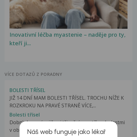
Inovativní léčba myastenie – naděje pro ty,
kteří ji...
VÍCE DOTAZŮ Z PORADNY
BOLESTI TŘÍSEL
JIŽ 14 DNÍ MAM BOLESTI TŘÍSEL. TROCHU NÍŽE K
ROZKROKU NA PRAVÉ STRANĚ VÍCE,...
Bolesti třísel
Dobrý den, mám již asi tři měsíce potíže s bolestmi
v obou trislech. Bolí mě...
Náš web funguje jako lékař