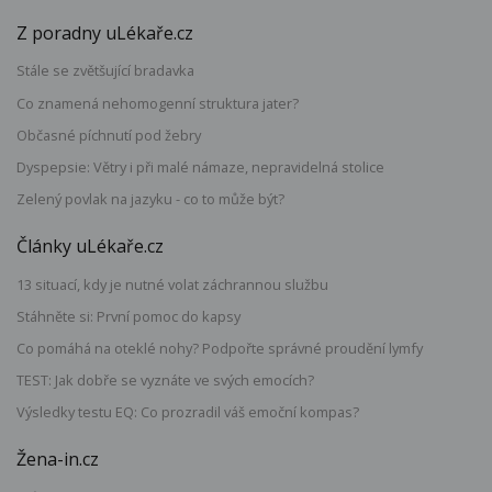
Z poradny uLékaře.cz
Stále se zvětšující bradavka
Co znamená nehomogenní struktura jater?
Občasné píchnutí pod žebry
Dyspepsie: Větry i při malé námaze, nepravidelná stolice
Zelený povlak na jazyku - co to může být?
Články uLékaře.cz
13 situací, kdy je nutné volat záchrannou službu
Stáhněte si: První pomoc do kapsy
Co pomáhá na oteklé nohy? Podpořte správné proudění lymfy
TEST: Jak dobře se vyznáte ve svých emocích?
Výsledky testu EQ: Co prozradil váš emoční kompas?
Žena-in.cz