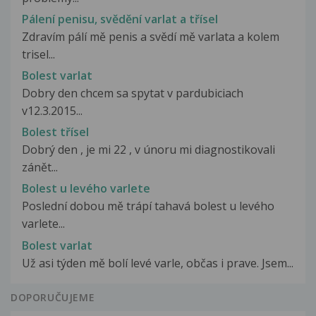
Pálení penisu, svědění varlat a třísel
Zdravím pálí mě penis a svědí mě varlata a kolem
trisel...
Bolest varlat
Dobry den chcem sa spytat v pardubiciach
v12.3.2015...
Bolest třísel
Dobrý den , je mi 22 , v únoru mi diagnostikovali
zánět...
Bolest u levého varlete
Poslední dobou mě trápí tahavá bolest u levého
varlete...
Bolest varlat
Už asi týden mě bolí levé varle, občas i prave. Jsem...
DOPORUČUJEME