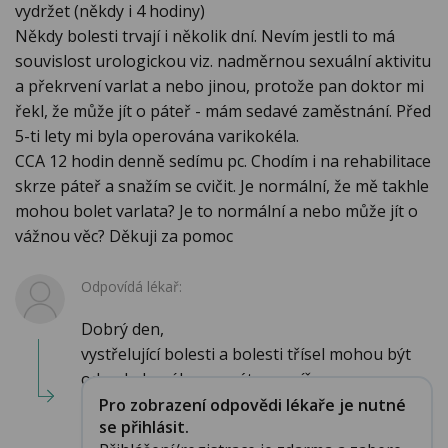
vydržet (někdy i 4 hodiny)
Někdy bolesti trvají i několik dní. Nevím jestli to má
souvislost urologickou viz. nadměrnou sexuální aktivitu
a překrvení varlat a nebo jinou, protože pan doktor mi
řekl, že může jít o páteř - mám sedavé zaměstnání. Před
5-ti lety mi byla operována varikokéla.
CCA 12 hodin denně sedímu pc. Chodím i na rehabilitace
skrze páteř a snažím se cvičit. Je normální, že mě takhle
mohou bolet varlata? Je to normální a nebo může jít o
vážnou věc? Děkuji za pomoc
Odpovídá lékař:
Dobrý den,
vystřelující bolesti a bolesti třísel mohou být
od pohybového aparátu, nepíše...
Pro zobrazení odpovědi lékaře je nutné
se přihlásit.