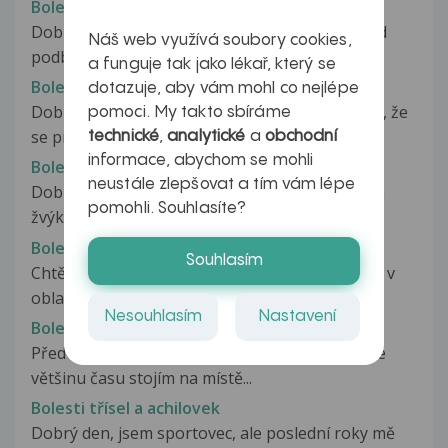
Bolesti třísel
Dobrý den, už nějakou dobu pocituji polest pod
Náš web využívá soubory cookies,
podbřiškem na obou stranách jakoby...
a funguje tak jako lékař, který se
Bolesti třísel
dotazuje, aby vám mohl co nejlépe
Dobrý den,chtěl bych se zeptat.Můj problém je , že
pomoci. My takto sbíráme
se probouzím ve 3 ráno a...
technické
,
analytické
a
obchodní
informace, abychom se mohli
Bolesti třísel
neustále zlepšovat a tím vám lépe
Dobrý den, přestávám kouřit díky nicorettovým
pomohli. Souhlasíte?
žvýkačkám. Mám na Vás dotaz. Je...
Bolesti třísel
Souhlasím
Chtěla bych se zeptat, přítel již má týden bolest v
oblasti třísel, Před třemi...
Nesouhlasím
Nastavení
Bolesti třísel
Před dvěma týdny, jsem nastoupil do práce, kde
většinu času stojím na místě...
Bolesti třísel a achilovek
Dobrý den, jsem sportovec, ale poslední roky mě