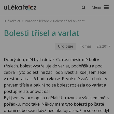
Menu
uLékaře.cz
Poradna lékaře
Bolesti třísel a varlat
Bolesti třísel a varlat
Urologie
Tomáš
2.2.2017
Dobrý den, měl bych dotaz. Cca asi měsíc mě bolí v
tříslech, bolest vystřeluje do varlat, podbříšku a pod
žebra. Tyto bolesti mi začli od Silvestra, kde jsem seděl
v restauraci asi 6 hodin vkuse. Prvně mě začalo bolet v
pravém třísle a pak ráno se bolest rozlezla do varlat a
postupně stupňovat dál.
Byl jsem na urologii a udělali Ultrazvuk a vše jsem měl v
pořádku, moč také. Někdy mám tyto bolesti po časté
onanii nebo sexu když neejakuluji a snažím se co nejdýl