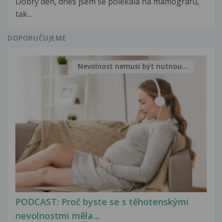
Dobrý den, dnes jsem se polekala na mamografu,
tak...
DOPORUČUJEME
Nevolnost nemusí být nutnou...
PODCAST: Proč byste se s těhotenskými
nevolnostmi měla...