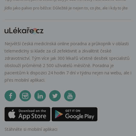
Jídlo jako palivo pro běžce: Důležité je nejen to, co jíte, ale i kdy to jíte
Největší česká medicínská online poradna a průkopník v oblasti
telemedicíny si klade za cíl zefektivnit a zkvalitnit české
zdravotnictví. Tým více jak 300 lékařů včetně desítek specialistů
obslouží průměrně 2 500 uživatelů měsíčně. Poradna je
pacientům k dispozici 24 hodin 7 dní v týdnu nejen na webu, ale i
přes mobilní aplikaci.
Stáhněte si mobilní aplikaci