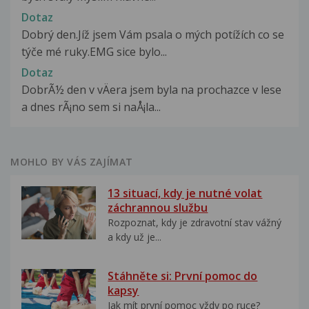
Dotaz
Dobrý den.Jíž jsem Vám psala o mých potížích co se
týče mé ruky.EMG sice bylo...
Dotaz
DobrÃ½ den v vÄera jsem byla na prochazce v lese
a dnes rÃ¡no sem si naÅ¡la...
MOHLO BY VÁS ZAJÍMAT
13 situací, kdy je nutné volat
záchrannou službu
Rozpoznat, kdy je zdravotní stav vážný
a kdy už je...
Stáhněte si: První pomoc do
kapsy
Jak mít první pomoc vždy po ruce?