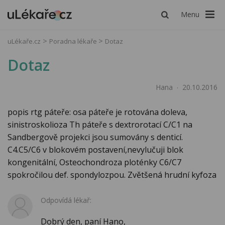
Menu
uLékaře.cz
Poradna lékaře
Dotaz
Dotaz
Hana
20.10.2016
popis rtg páteře: osa páteře je rotována doleva,
sinistroskolioza Th páteře s dextrorotací C/C1 na
Sandbergově projekci jsou sumovány s denticí.
C4.C5/C6 v blokovém postavení,nevylučuji blok
kongenitální, Osteochondroza ploténky C6/C7
spokročilou def. spondylozpou. Zvětšená hrudní kyfoza
Odpovídá lékař:
Dobrý den, paní Hano,