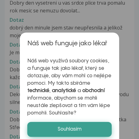
Dobry den vysetreni u vas srdce plice trva pomalu
rok mesic se nemuzu dovolat...
Dotaz
dobrý den minule jsem stav neupřesnila a jelikož
moje dr. má týden dovolenou...
Náš web funguje jako lékař
Dotaz
Je mi zle
Náš web využívá soubory cookies,
Dotaz
a funguje tak jako lékař, který se
Dobrý den, Chtěla jsem se zeptat.Když mi hnisá
dotazuje, aby vám mohl co nejlépe
každou chvíli pupík,mám jít...
pomoci. My takto sbíráme
Dotaz
technické
,
analytické
a
obchodní
Dekuji za odpoved pani doktorko. Anemie z duvodu
informace, abychom se mohli
silneho menstruacniho krvaceni...
neustále zlepšovat a tím vám lépe
Dotaz
pomohli. Souhlasíte?
Dobrý den, Vážená Paní doktorko. Jsem studentka
Střední zdravotnické školy,...
Souhlasím
Dotaz