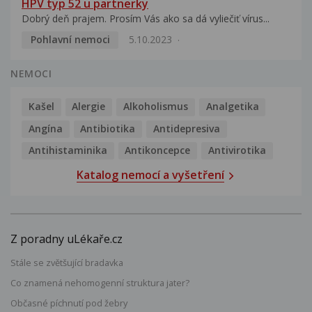
HPV typ 52 u partnerky
Dobrý deň prajem. Prosím Vás ako sa dá vyliečiť vírus...
Pohlavní nemoci
5.10.2023
NEMOCI
Kašel
Alergie
Alkoholismus
Analgetika
Angína
Antibiotika
Antidepresiva
Antihistaminika
Antikoncepce
Antivirotika
Katalog nemocí a vyšetření
Z poradny uLékaře.cz
Stále se zvětšující bradavka
Co znamená nehomogenní struktura jater?
Občasné píchnutí pod žebry