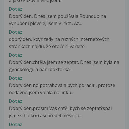
a jako každý měsíc jsem...
Dotaz
Dobrý den, Dnes jsem používala Roundup na
vyhubení plevele, jsem v 25tt . Az...
Dotaz
dobrý den, když tedy na různých internetových
stránkách najdu, že otočení varlete...
Dotaz
Dobrý den,chtěla jsem se zeptat. Dnes jsem byla na
gynekologii a paní doktorka...
Dotaz
Dobry den no potrabovala bych poradit , protoze
nedavno jsem volala na linku...
Dotaz
Dobrý den,prosím Vás chtěl bych se zeptat?spal
jsme s holkou asi před 4 měsíci,a...
Dotaz