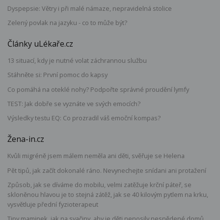
Dyspepsie: Větry i při malé námaze, nepravidelná stolice
Zelený povlak na jazyku - co to může být?
Články uLékaře.cz
13 situací, kdy je nutné volat záchrannou službu
Stáhněte si: První pomoc do kapsy
Co pomáhá na oteklé nohy? Podpořte správné proudění lymfy
TEST: Jak dobře se vyznáte ve svých emocích?
Výsledky testu EQ: Co prozradil váš emoční kompas?
Žena-in.cz
Kvůli migréně jsem málem neměla ani děti, svěřuje se Helena
Pět tipů, jak začít dokonalé ráno. Nevynechejte snídani ani protažení
Způsob, jak se díváme do mobilu, velmi zatěžuje krční páteř, se
skloněnou hlavou je to stejná zátěž, jak se 40 kilovým pytlem na krku,
vysvětluje přední fyzioterapeut
Tipy maminek, jak na svačiny, aby je děti nenosily nesnědené domů