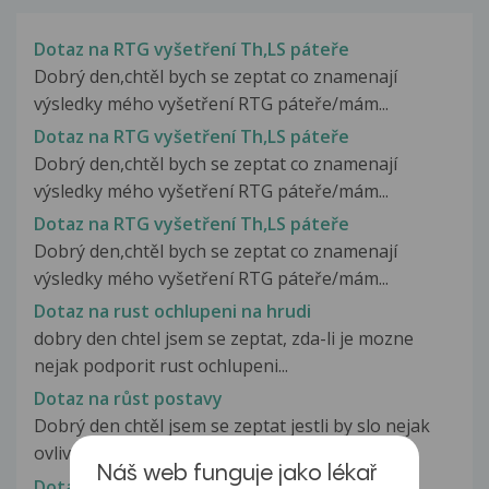
Dotaz na RTG vyšetření Th,LS páteře
Dobrý den,chtěl bych se zeptat co znamenají
výsledky mého vyšetření RTG páteře/mám...
Dotaz na RTG vyšetření Th,LS páteře
Dobrý den,chtěl bych se zeptat co znamenají
výsledky mého vyšetření RTG páteře/mám...
Dotaz na RTG vyšetření Th,LS páteře
Dobrý den,chtěl bych se zeptat co znamenají
výsledky mého vyšetření RTG páteře/mám...
Dotaz na rust ochlupeni na hrudi
dobry den chtel jsem se zeptat, zda-li je mozne
nejak podporit rust ochlupeni...
Dotaz na růst postavy
Dobrý den chtěl jsem se zeptat jestli by slo nejak
ovlivnit výšku postavy chtěl...
Náš web funguje jako lékař
Dotaz na řešení zdravotní situace