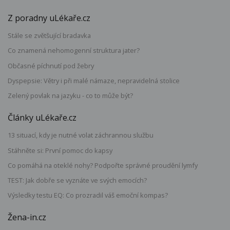
Z poradny uLékaře.cz
Stále se zvětšující bradavka
Co znamená nehomogenní struktura jater?
Občasné píchnutí pod žebry
Dyspepsie: Větry i při malé námaze, nepravidelná stolice
Zelený povlak na jazyku - co to může být?
Články uLékaře.cz
13 situací, kdy je nutné volat záchrannou službu
Stáhněte si: První pomoc do kapsy
Co pomáhá na oteklé nohy? Podpořte správné proudění lymfy
TEST: Jak dobře se vyznáte ve svých emocích?
Výsledky testu EQ: Co prozradil váš emoční kompas?
Žena-in.cz