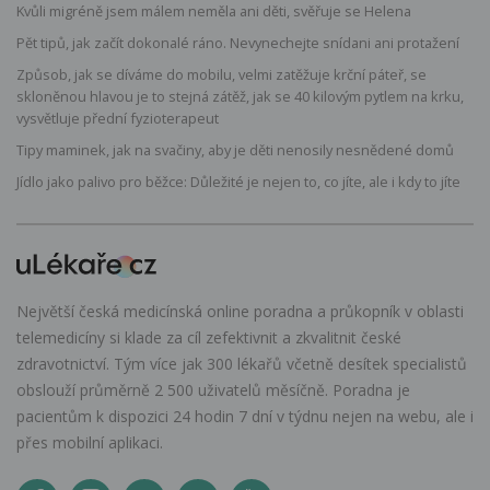
Kvůli migréně jsem málem neměla ani děti, svěřuje se Helena
Pět tipů, jak začít dokonalé ráno. Nevynechejte snídani ani protažení
Způsob, jak se díváme do mobilu, velmi zatěžuje krční páteř, se
skloněnou hlavou je to stejná zátěž, jak se 40 kilovým pytlem na krku,
vysvětluje přední fyzioterapeut
Tipy maminek, jak na svačiny, aby je děti nenosily nesnědené domů
Jídlo jako palivo pro běžce: Důležité je nejen to, co jíte, ale i kdy to jíte
Největší česká medicínská online poradna a průkopník v oblasti
telemedicíny si klade za cíl zefektivnit a zkvalitnit české
zdravotnictví. Tým více jak 300 lékařů včetně desítek specialistů
obslouží průměrně 2 500 uživatelů měsíčně. Poradna je
pacientům k dispozici 24 hodin 7 dní v týdnu nejen na webu, ale i
přes mobilní aplikaci.