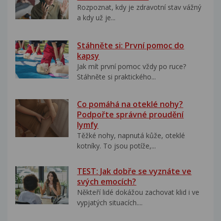
Rozpoznat, kdy je zdravotní stav vážný
a kdy už je...
Stáhněte si: První pomoc do
kapsy
Jak mít první pomoc vždy po ruce?
Stáhněte si praktického...
Co pomáhá na oteklé nohy?
Podpořte správné proudění
lymfy
Těžké nohy, napnutá kůže, oteklé
kotníky. To jsou potíže,...
TEST: Jak dobře se vyznáte ve
svých emocích?
Někteří lidé dokážou zachovat klid i ve
vypjatých situacích....