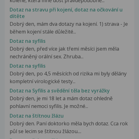
kolene, která mně dost pravděpodobně...
Dotaz na stravu při kojení, dotaz na očkování u
dítěte
Dobrý den, mám dva dotazy na kojení. 1) strava - Je
během kojení stále důležité...
Dotaz na syfilis
Dobrý den, před více jak třemi měsíci jsem měla
nechráněný orální sex. Zhruba...
Dotaz na syfilis
Dobrý den, po 4,5 měsících od rizika mi byly dělány
kompletní virologické testy...
Dotaz na Syfilis a svědění těla bez vyrážky
Dobrý den, je mi 18 let a mám dotaz ohledně
pohlavní nemoci syfilis. Je možné...
Dotaz na štítnou žlázu
Dobrý den. Paní doktorko měla bych dotaz. Cca rok
půl se lecim se štítnou žlázou....