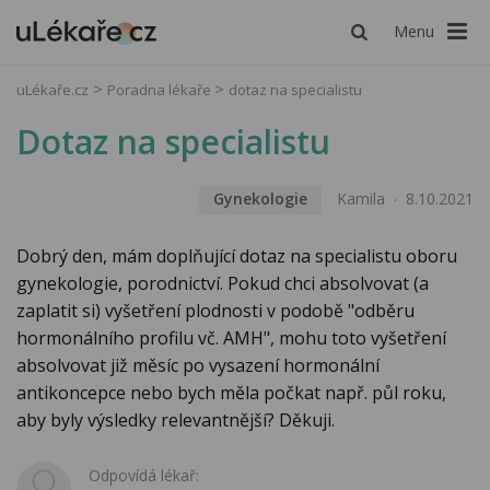
Menu
uLékaře.cz
Poradna lékaře
dotaz na specialistu
Dotaz na specialistu
Gynekologie
Kamila
8.10.2021
Dobrý den, mám doplňující dotaz na specialistu oboru
gynekologie, porodnictví. Pokud chci absolvovat (a
zaplatit si) vyšetření plodnosti v podobě "odběru
hormonálního profilu vč. AMH", mohu toto vyšetření
absolvovat již měsíc po vysazení hormonální
antikoncepce nebo bych měla počkat např. půl roku,
aby byly výsledky relevantnější? Děkuji.
Odpovídá lékař: