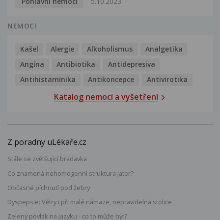
Pohlavní nemoci
5.10.2023
NEMOCI
Kašel
Alergie
Alkoholismus
Analgetika
Angína
Antibiotika
Antidepresiva
Antihistaminika
Antikoncepce
Antivirotika
Katalog nemocí a vyšetření
Z poradny uLékaře.cz
Stále se zvětšující bradavka
Co znamená nehomogenní struktura jater?
Občasné píchnutí pod žebry
Dyspepsie: Větry i při malé námaze, nepravidelná stolice
Zelený povlak na jazyku - co to může být?