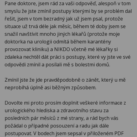
Pane doktore, jsem rád za vaši odpověď, alespoň v tom
smyslu že jste zmínil postupy kterými by se problém dal
řešit, jsem v tom bezradný jak už jsem psal, protože
situace už trvá déle jak měsíc, během té doby jsem se
snažil navštívit mnoho jiných lékařů (protože moje
doktorka na urologii odmítá během karantény
provozovat kliniku) a NIKDO včetně mé lékařky si
zdaleka nechtěl dát práci s postupy, které vy jste ve své
odpovědi zmínil a posílali mě s bolestmi domů.
Zmínil jste že jde pravděpodobně o zánět, který u mě
neprobíhá úplně asi běžným způsobem.
Dovolte mi proto prosím doplnit veškeré informace z
urologického hlediska a zdravotního stavu za
posledních pár měsíců z mé strany, a rád bych vás
požádal o případné posouzení a radu jak dále
postupovat. V bodech jsem sepsal v přiloženém PDF