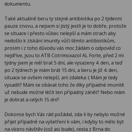
dokumentu.
Také aktuálně beru ty stejné antibiotika po 2 týdenní
pauze znovu, a nejsem si jistý jestli je to dobře, protože
se situace i přesto vůbec nelepší a mám strach aby
nedošlo k získání imunity vůči těmto antibiotikům,
prosím i z toho důvodu vás moc žádám o odpověď co
nejdříve, jsou to ATB Cotrimoxazol AL Forte, před 2 mi
týdny jsem je měl brat 5 dní, ale vysazeny 4. den, a teď
po 2 týdnech je mám brát 15 dní, a beru je již 4. den,
situace se ovšem nelepší, ani zdaleka :( Mám je tedy
vysadit? Mám se obávat toho že díky případné imunitě
už nebude možné léčit ten případný zánět? Nebo mám
je dobrat a celých 15 dní?
Dokonce bych Vás rád požádal, zda-li by nebylo možné
přijet případně na vyšetření k vám, i kdyby to mělo být
na vícero návštěv (což asi bude), cesta z Brna do