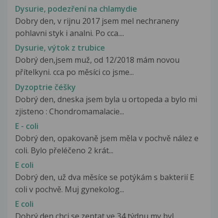
Dysurie, podezření na chlamydie
Dobry den, v rijnu 2017 jsem mel nechraneny
pohlavni styk i analni. Po cca....
Dysurie, výtok z trubice
Dobrý den,jsem muž, od 12/2018 mám novou
přítelkyni. cca po měsíci co jsme...
Dyzoptrie čéšky
Dobrý den, dneska jsem byla u ortopeda a bylo mi
zjisteno : Chondromamalacie...
E - coli
Dobrý den, opakovaně jsem měla v pochvě nález e
coli. Bylo přeléčeno 2 krát...
E coli
Dobrý den, už dva měsíce se potýkám s bakterií E
coli v pochvě. Muj gynekolog...
E coli
Dobrý den chci se zeptat ve 34 týdnu my byl