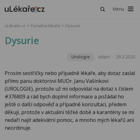
Menu
uLékaře.cz
Poradna lékaře
Dysurie
Dysurie
Urologie
Adam
29.3.2020
Prosím sestřičky nebo případně lékaře, aby dotaz zaslal
přímo panu doktorovi MUDr. Janu Vašinkovi
(UROLOGIE), protože už mi odpovídal na dotaz s číslem
#376809 a rád bych doplnil informace a požádal ho
ještě o další odpověď a případně konzultaci, předem
děkuji, protože v aktuální těžké době a karantény se mi
nedaří najít adekvátní pomoc, a mnoho mých lékařů ani
neordinuje.