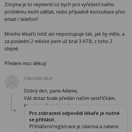
Znojma je to nejmenší co bych pro vyřešení svého
problému mohl udělat, nebo případně konzultace přes
email / telefon?
Mnoho lékařů totiž asi nepostupuje tak, jak by mělo, a
za poslední 2 měsíce jsem už bral 3 ATB, z toho 2
stejné.
Předem moc děkuji
Odpovídá lékař:
Dobrý den, pane Adame,
Váš dotaz bude předán našim sestřičkám,
které jej předají urol...
Pro zobrazení odpovědi lékaře je nutné
se přihlásit.
Přihlášení/registrace je zdarma a zabere