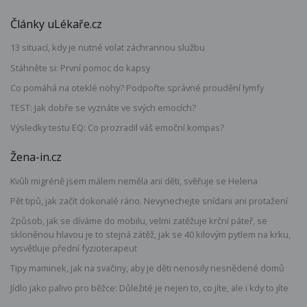
Články uLékaře.cz
13 situací, kdy je nutné volat záchrannou službu
Stáhněte si: První pomoc do kapsy
Co pomáhá na oteklé nohy? Podpořte správné proudění lymfy
TEST: Jak dobře se vyznáte ve svých emocích?
Výsledky testu EQ: Co prozradil váš emoční kompas?
Žena-in.cz
Kvůli migréně jsem málem neměla ani děti, svěřuje se Helena
Pět tipů, jak začít dokonalé ráno. Nevynechejte snídani ani protažení
Způsob, jak se díváme do mobilu, velmi zatěžuje krční páteř, se
skloněnou hlavou je to stejná zátěž, jak se 40 kilovým pytlem na krku,
vysvětluje přední fyzioterapeut
Tipy maminek, jak na svačiny, aby je děti nenosily nesnědené domů
Jídlo jako palivo pro běžce: Důležité je nejen to, co jíte, ale i kdy to jíte