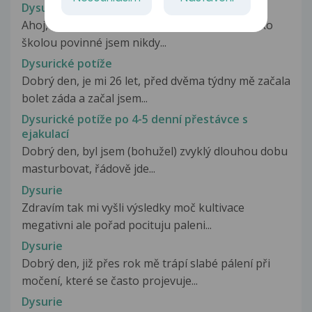
Dysurické potíže
Ahoj, celý svůj život chodím na lehko, i jako dítko
školou povinné jsem nikdy...
Dysurické potíže
Dobrý den, je mi 26 let, před dvěma týdny mě začala
bolet záda a začal jsem...
Dysurické potíže po 4-5 denní přestávce s
ejakulací
Dobrý den, byl jsem (bohužel) zvyklý dlouhou dobu
masturbovat, řádově jde...
Dysurie
Zdravím tak mi vyšli výsledky moč kultivace
megativni ale pořad pocituju paleni...
Dysurie
Dobrý den, již přes rok mě trápí slabé pálení při
močení, které se často projevuje...
Dysurie