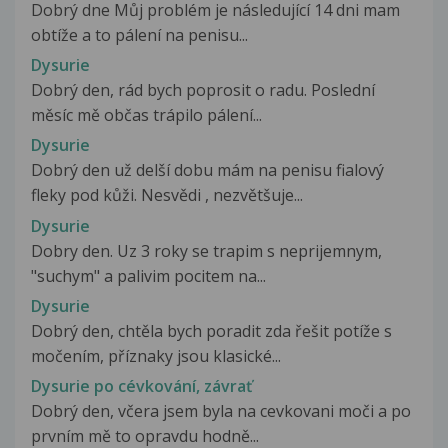
Dobrý dne Můj problém je následující 14 dni mam
obtíže a to pálení na penisu...
Dysurie
Dobrý den, rád bych poprosit o radu. Poslední
měsíc mě občas trápilo pálení...
Dysurie
Dobrý den už delší dobu mám na penisu fialový
fleky pod kůži. Nesvědi , nezvětšuje...
Dysurie
Dobry den. Uz 3 roky se trapim s neprijemnym,
"suchym" a palivim pocitem na...
Dysurie
Dobrý den, chtěla bych poradit zda řešit potíže s
močením, příznaky jsou klasické...
Dysurie po cévkování, závrať
Dobrý den, včera jsem byla na cevkovani moči a po
prvním mě to opravdu hodně...