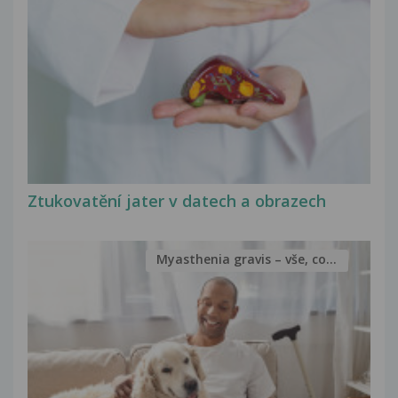
Ztukovatění jater v datech a obrazech
Myasthenia gravis – vše, co...