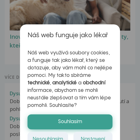
Náš web funguje jako lékař
Inovativní léčba myastenie – naděje pro ty,
kteří ji...
Náš web využívá soubory cookies,
a funguje tak jako lékař, který se
dotazuje, aby vám mohl co nejlépe
pomoci. My takto sbíráme
VÍCE DOTAZŮ Z PORADNY
technické
,
analytické
a
obchodní
informace, abychom se mohli
Dysurické potíže
neustále zlepšovat a tím vám lépe
Dobrý den, před 7-tydny jsem měla po nastydnutí a
pomohli. Souhlasíte?
pohl.styku zánět moč.cest....
Dysurické potíže
Souhlasím
Dobrý den, mám problém se synem - věk 6 let -
poslední dobou si vždy po víkendu...
Nesouhlasím
Nastavení