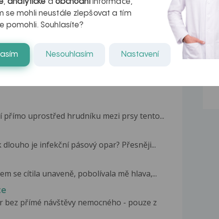
é
,
analytické
a
obchodní
informace,
kteří ji...
 se mohli neustále zlepšovat a tím
e pomohli. Souhlasíte?
lasím
Nesouhlasím
Nastavení
í přímo uprostřed hrudníku mezi prsy tento...
 dlouho je infekční pásový opar? Přesněji...
em se cítila unaveně, pobolívala mě hlava,...
ce
ar bez přímé návštěvy nemocného - pouze z