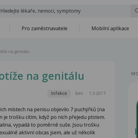
Pro zaměstnavatele
Mobilní aplikace
tíže na genitálu
otíže na genitálu
MO
Infekce
Ben
1.3.2017
ých místech na penisu objevilo 7 puchýřků (na
en je trošku cítím, když po nich přejedu ptstem.
palina, vypadá to poměrně suše. Jsou trošku
exuálně aktivní obcas jsem, ale už několik