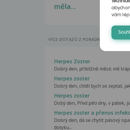
technick
měla...
abychom
vám lép
Souh
VÍCE DOTAZŮ Z PORADNY
Herpes Zoster
Dobrý den, přibližně měsíc mě tráp
Herpes zoster
Dobrý den, chtěl bych se zeptat, jak
Herpes zoster
Dobý den, Před pěti dny, v pátek, js
Herpes zoster a přenos infek
Dobrý den, dá se chytit pásový op
dotyku...