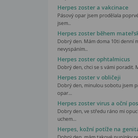
Herpes zoster a vakcinace
Pásový opar jsem prodělala poprvé
jsem...
Herpes zoster během mateřs
Dobrý den. Mám doma 10ti denní m
nevyspáním...
Herpes zoster ophtalmicus
Dobrý den, chci se s vámi poradit. 
Herpes zoster v obličeji
Dobrý den, minulou sobotu jsem př
opar....
Herpes zoster virus a oční pos
Dobry den, ve středu ráno mi opuch
uchem....
Herpes, kožní potíže na genit
Dobrý den, mám takové pupínky pod 