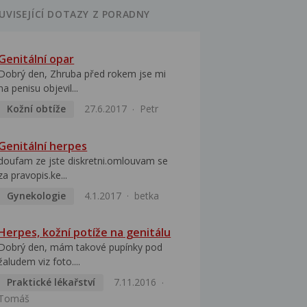
UVISEJÍCÍ DOTAZY Z PORADNY
Genitální opar
Dobrý den, Zhruba před rokem jse mi
na penisu objevil...
Kožní obtíže
27.6.2017
Petr
Genitální herpes
doufam ze jste diskretni.omlouvam se
za pravopis.ke...
Gynekologie
4.1.2017
betka
Herpes, kožní potíže na genitálu
Dobrý den, mám takové pupínky pod
žaludem viz foto....
Praktické lékařství
7.11.2016
Tomáš