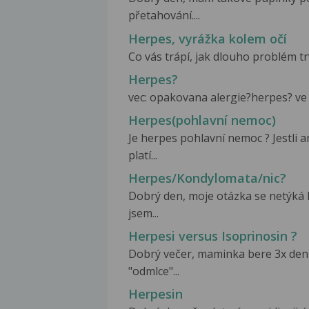
přetahování....
Herpes, vyrážka kolem očí
Co vás trápí, jak dlouho problém trv
Herpes?
vec: opakovana alergie?herpes? ve tv
Herpes(pohlavní nemoc)
Je herpes pohlavní nemoc ? Jestli 
platí...
Herpes/Kondylomata/nic?
Dobrý den, moje otázka se netýká H
jsem...
Herpesi versus Isoprinosin ?
Dobrý večer, maminka bere 3x denně
"odmlce"...
Herpesin