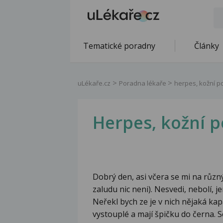
Tematické poradny
Články
uLékaře.cz
Poradna lékaře
herpes, kožní po
Herpes, kožní p
Dobrý den, asi včera se mi na různ
zaludu nic neni). Nesvedi, nebolí, j
Neřekl bych ze je v nich nějaká ka
vystouplé a mají špičku do černa. S