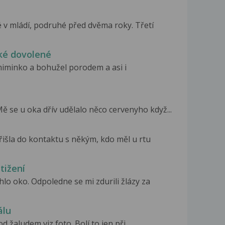
 v mládí, podruhé před dvěma roky. Třetí
ké dovolené
iminko a bohužel porodem a asi i
Mě se u oka dřív udělalo něco cervenyho když...
išla do kontaktu s někým, kdo měl u rtu
tižení
lo oko. Odpoledne se mi zdurili žlázy za
álu
žaludem viz foto. Bolí to jen při