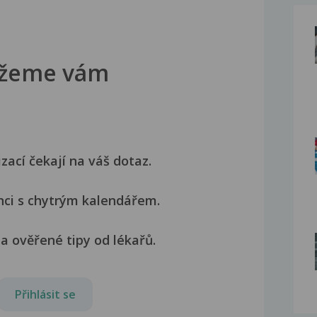
žeme vám
izací čekají na váš dotaz.
nci s chytrým kalendářem.
a ověřené tipy od lékařů.
Přihlásit se