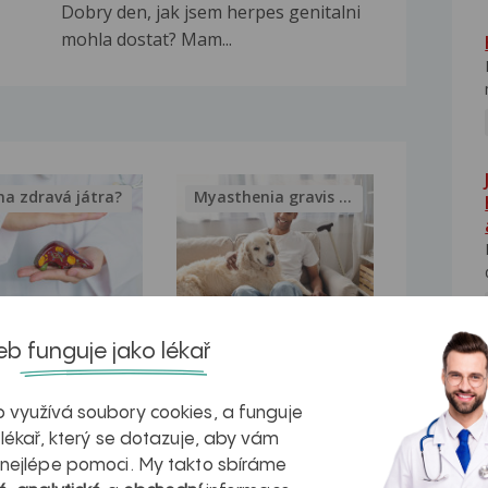
Dobry den, jak jsem herpes genitalni
mohla dostat? Mam...
na zdravá játra?
Myasthenia gravis – vše, co...
kovatění
Inovativní
b funguje jako lékař
NE
r v datech a
léčba
 využívá soubory cookies, a funguje
azech
myastenie –
 lékař, který se dotazuje, aby vám
naděje pro ty,
 nejlépe pomoci. My takto sbíráme