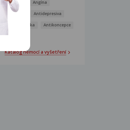
Analgetika
Angína
Antibiotika
Antidepresiva
Antihistaminika
Antikoncepce
Antivirotika
Katalog nemocí a vyšetření