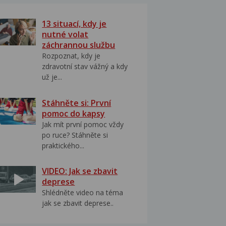
13 situací, kdy je
nutné volat
záchrannou službu
Rozpoznat, kdy je
zdravotní stav vážný a kdy
už je...
Stáhněte si: První
pomoc do kapsy
Jak mít první pomoc vždy
po ruce? Stáhněte si
praktického...
VIDEO: Jak se zbavit
deprese
Shlédněte video na téma
jak se zbavit deprese..