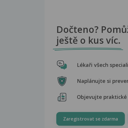
Dočteno? Pomů
ještě o kus víc.
Lékaři všech special
Naplánujte si preve
Objevujte praktické 
Zaregistrovat se zdarma