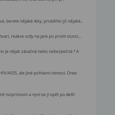
á, berete nějaké léky, proběhlo již nějaké...
ari, reakce vzdy na jare po prvim slunci,...
ano je nějak závažná nebo nebezpečná ? A
IV/AIDS, ale jiné pohlavní nemoci. Dnes
 Isoprinosin a nyní se jí opět po delší