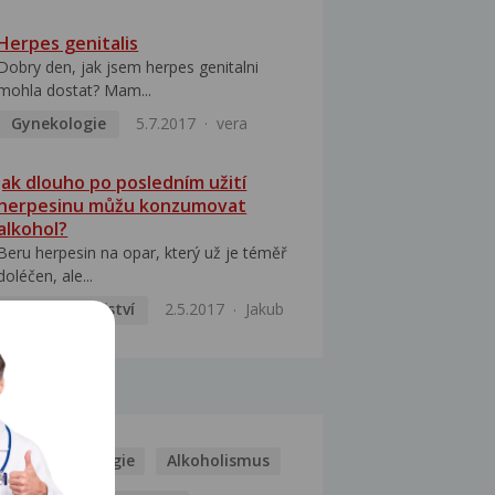
Herpes genitalis
Dobry den, jak jsem herpes genitalni
mohla dostat? Mam...
Gynekologie
5.7.2017
vera
Jak dlouho po posledním užití
herpesinu můžu konzumovat
alkohol?
Beru herpesin na opar, který už je téměř
doléčen, ale...
Vnitřní lékařství
2.5.2017
Jakub
MOCI
Kašel
Alergie
Alkoholismus