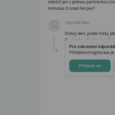
měsíců jen s jednou partnerkou (na
moluska či snad herpes?
Odpovídá lékař:
Dobrý den, podle fotky jde
Zovirax) a stav by se mě...
Pro zobrazení odpovědi 
Přihlášení/registrace j
Přihlásit se