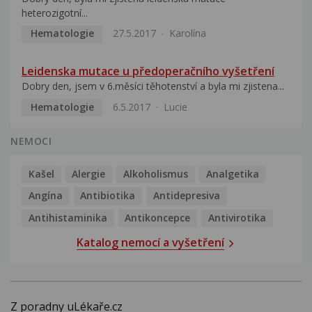
heterozigotní...
Hematologie
27.5.2017
Karolína
Leidenska mutace u předoperačního vyšetření
Dobry den, jsem v 6.měsíci těhotenství a byla mi zjistena...
Hematologie
6.5.2017
Lucie
NEMOCI
Kašel
Alergie
Alkoholismus
Analgetika
Angína
Antibiotika
Antidepresiva
Antihistaminika
Antikoncepce
Antivirotika
Katalog nemocí a vyšetření
Z poradny uLékaře.cz