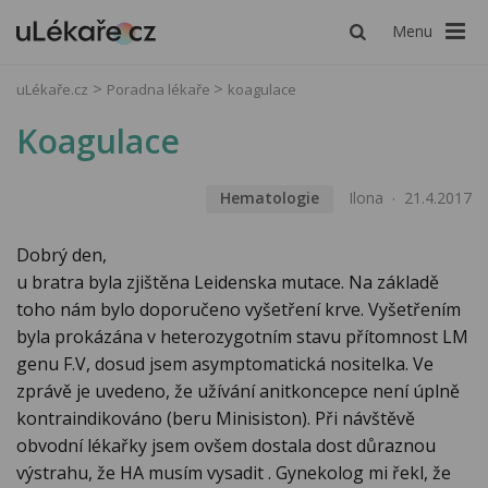
Menu
uLékaře.cz
Poradna lékaře
koagulace
Koagulace
Hematologie
Ilona
21.4.2017
Dobrý den,
u bratra byla zjištěna Leidenska mutace. Na základě
toho nám bylo doporučeno vyšetření krve. Vyšetřením
byla prokázána v heterozygotním stavu přítomnost LM
genu F.V, dosud jsem asymptomatická nositelka. Ve
zprávě je uvedeno, že užívání anitkoncepce není úplně
kontraindikováno (beru Minisiston). Při návštěvě
obvodní lékařky jsem ovšem dostala dost důraznou
výstrahu, že HA musím vysadit . Gynekolog mi řekl, že