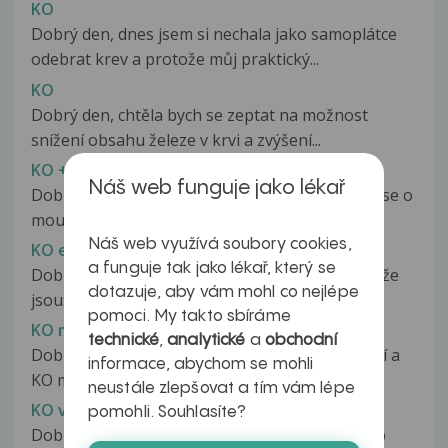
KO
Dobrý den, dnes jsem si nechala jako samoplátce
odebrat krev a protože můj praktický...
KO
Dobrý den, chtěla bych se zeptat na možnost
snížení obsahu železe v krvi a zvýšení...
KO + diff
Náš web funguje jako lékař
Dobrý den, prosím o konzultaci KO+Diff. Jedná se o
mou 61 letou maminku. Bioch....
Náš web využívá soubory cookies,
KO ery 4,95
a funguje tak jako lékař, který se
Dobrý den, mám již podruhé z KO ery 4,95. Potíže
dotazuje, aby vám mohl co nejlépe
jsou: píchání, bolesti ve svalech...
pomoci. My takto sbíráme
KO mi nevyšel úplně dobře
technické
,
analytické
a
obchodní
Dobrý den, byla jsem na preventivním vyšetření a
informace, abychom se mohli
KO mi nevyšel úplně dobře,...
neustále zlepšovat a tím vám lépe
KO výsledky
pomohli. Souhlasíte?
Dobrý den.Byla jsem na výstupní prohlídce a po