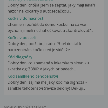
Dobrý den, chtěla jsem se zeptat, jaký mají lékaři
názor na kočárky s autosedačkou....
Kočka v domácnosti
Chceme si pořídit do domu kočku, na co vše
bychom ji měli nechat očkovat a zkontrolovat?...
Kočka v posteli
Dobrý den, potřebuji radu. Přitel dostal k
narozeninám kočku. ted je vidět že...
Kód diagnózy
Dobrý den, co znamená v lekarskem slovniku
zkratka dg.:Z380? V jakych pripadech...
Kod zamlklého těhotenství
Dobry den, zajima me jaky kod ma dignoza -
zamlkle tehotenstvi (revize delohy) Dekuji...
MOHLO BY VÁS ZAJÍMAT