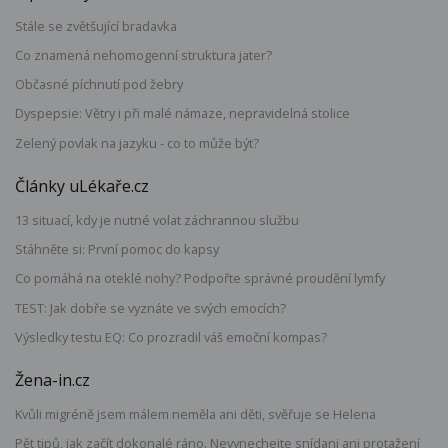
Stále se zvětšující bradavka
Co znamená nehomogenní struktura jater?
Občasné píchnutí pod žebry
Dyspepsie: Větry i při malé námaze, nepravidelná stolice
Zelený povlak na jazyku - co to může být?
Články uLékaře.cz
13 situací, kdy je nutné volat záchrannou službu
Stáhněte si: První pomoc do kapsy
Co pomáhá na oteklé nohy? Podpořte správné proudění lymfy
TEST: Jak dobře se vyznáte ve svých emocích?
Výsledky testu EQ: Co prozradil váš emoční kompas?
Žena-in.cz
Kvůli migréně jsem málem neměla ani děti, svěřuje se Helena
Pět tipů, jak začít dokonalé ráno. Nevynechejte snídani ani protažení