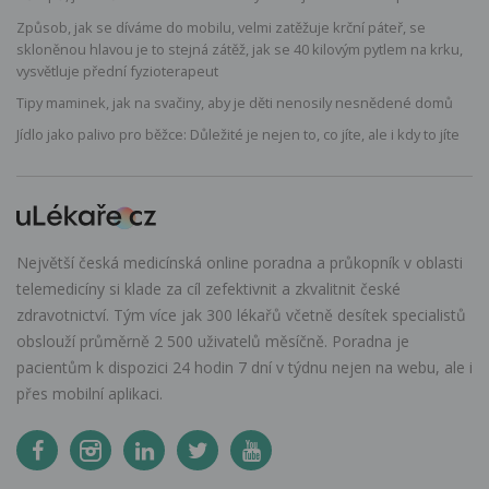
Způsob, jak se díváme do mobilu, velmi zatěžuje krční páteř, se
skloněnou hlavou je to stejná zátěž, jak se 40 kilovým pytlem na krku,
vysvětluje přední fyzioterapeut
Tipy maminek, jak na svačiny, aby je děti nenosily nesnědené domů
Jídlo jako palivo pro běžce: Důležité je nejen to, co jíte, ale i kdy to jíte
Největší česká medicínská online poradna a průkopník v oblasti
telemedicíny si klade za cíl zefektivnit a zkvalitnit české
zdravotnictví. Tým více jak 300 lékařů včetně desítek specialistů
obslouží průměrně 2 500 uživatelů měsíčně. Poradna je
pacientům k dispozici 24 hodin 7 dní v týdnu nejen na webu, ale i
přes mobilní aplikaci.