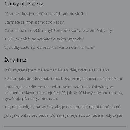
Články uLékaře.cz
13 situací, kdy je nutné volat záchrannou službu
Stáhněte si: První pomoc do kapsy
Co pomáhá na oteklé nohy? Podpořte správné proudění lymfy
TEST: Jak dobře se vyznáte ve svých emocích?
Výsledky testu EQ: Co prozradil váš emoční kompas?
Žena-in.cz
Kvůli migréně jsem málem neměla ani děti, svěřuje se Helena
Pět tipů, jak začít dokonalé ráno. Nevynechejte snídani ani protažení
Způsob, jak se díváme do mobilu, velmi zatěžuje krční páteř, se
skloněnou hlavou je to stejná zátěž, jak se 40 kilovým pytlem na krku,
vysvětluje přední fyzioterapeut
Tipy maminek, jak na svačiny, aby je děti nenosily nesnědené domů
Jídlo jako palivo pro běžce: Důležité je nejen to, co jíte, ale i kdy to jíte