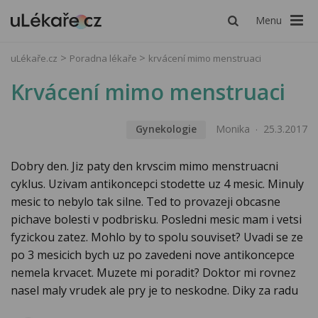
Menu
uLékaře.cz
Poradna lékaře
krvácení mimo menstruaci
Krvácení mimo menstruaci
Gynekologie
Monika
25.3.2017
Dobry den. Jiz paty den krvscim mimo menstruacni
cyklus. Uzivam antikoncepci stodette uz 4 mesic. Minuly
mesic to nebylo tak silne. Ted to provazeji obcasne
pichave bolesti v podbrisku. Posledni mesic mam i vetsi
fyzickou zatez. Mohlo by to spolu souviset? Uvadi se ze
po 3 mesicich bych uz po zavedeni nove antikoncepce
nemela krvacet. Muzete mi poradit? Doktor mi rovnez
nasel maly vrudek ale pry je to neskodne. Diky za radu