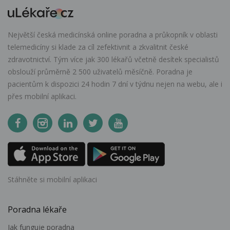
Největší česká medicínská online poradna a průkopník v oblasti
telemedicíny si klade za cíl zefektivnit a zkvalitnit české
zdravotnictví. Tým více jak 300 lékařů včetně desítek specialistů
obslouží průměrně 2 500 uživatelů měsíčně. Poradna je
pacientům k dispozici 24 hodin 7 dní v týdnu nejen na webu, ale i
přes mobilní aplikaci.
Stáhněte si mobilní aplikaci
Poradna lékaře
Jak funguje poradna