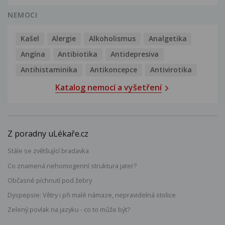
NEMOCI
Kašel
Alergie
Alkoholismus
Analgetika
Angína
Antibiotika
Antidepresiva
Antihistaminika
Antikoncepce
Antivirotika
Katalog nemocí a vyšetření
Z poradny uLékaře.cz
Stále se zvětšující bradavka
Co znamená nehomogenní struktura jater?
Občasné píchnutí pod žebry
Dyspepsie: Větry i při malé námaze, nepravidelná stolice
Zelený povlak na jazyku - co to může být?