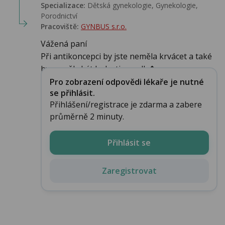
Specializace:
Dětská gynekologie, Gynekologie,
Porodnictví
Pracoviště:
GYNBUS s.r.o.
Vážená paní
Při antikoncepci by jste neměla krvácet a také
by neměly být bolesti v podb�...
Pro zobrazení odpovědi lékaře je nutné
se přihlásit.
Přihlášení/registrace je zdarma a zabere
průměrně 2 minuty.
Přihlásit se
Zaregistrovat