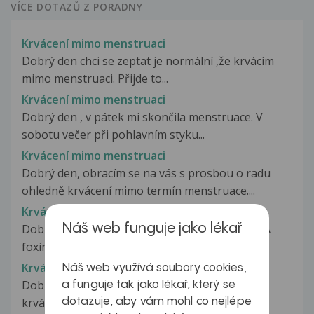
VÍCE DOTAZŮ Z PORADNY
Krvácení mimo menstruaci
Dobrý den chci se zeptat je normální ,že krvácím
mimo menstruaci. Přijde to...
Krvácení mimo menstruaci
Dobrý den , v pátek mi skončila menstruace. V
sobotu večer při pohlavním styku...
Krvácení mimo menstruaci
Dobrý den, obracím se na vás s prosbou o radu
ohledně krvácení mimo termín menstruace....
Krvácení mimo menstruaci
Náš web funguje jako lékař
Dobrý den, asi před týdnem sem začala brát HA
foxinette neo a jakmile mi menstruace...
Krvácení mimo menstruaci
Náš web využívá soubory cookies,
Dobrý den, je mi 23 let a už rok mám problém s
a funguje tak jako lékař, který se
krvácením mimo menstruační cyklus....
dotazuje, aby vám mohl co nejlépe