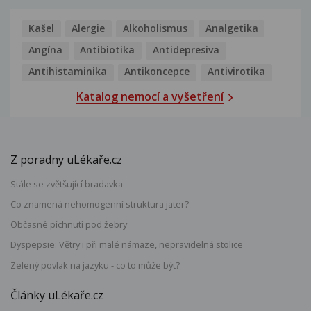
Kašel
Alergie
Alkoholismus
Analgetika
Angína
Antibiotika
Antidepresiva
Antihistaminika
Antikoncepce
Antivirotika
Katalog nemocí a vyšetření
Z poradny uLékaře.cz
Stále se zvětšující bradavka
Co znamená nehomogenní struktura jater?
Občasné píchnutí pod žebry
Dyspepsie: Větry i při malé námaze, nepravidelná stolice
Zelený povlak na jazyku - co to může být?
Články uLékaře.cz