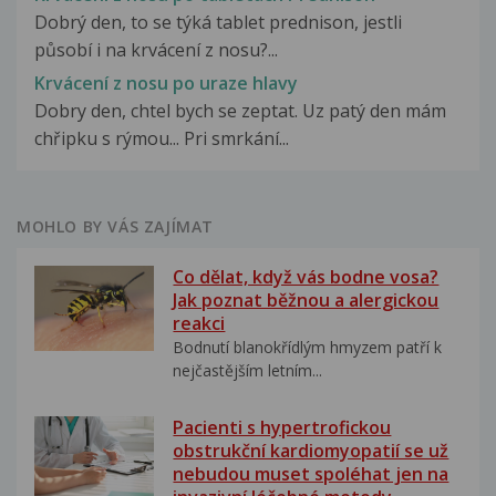
Dobrý den, to se týká tablet prednison, jestli
působí i na krvácení z nosu?...
Krvácení z nosu po uraze hlavy
Dobry den, chtel bych se zeptat. Uz patý den mám
chřipku s rýmou... Pri smrkání...
MOHLO BY VÁS ZAJÍMAT
Co dělat, když vás bodne vosa?
Jak poznat běžnou a alergickou
reakci
Bodnutí blanokřídlým hmyzem patří k
nejčastějším letním...
Pacienti s hypertrofickou
obstrukční kardiomyopatií se už
nebudou muset spoléhat jen na