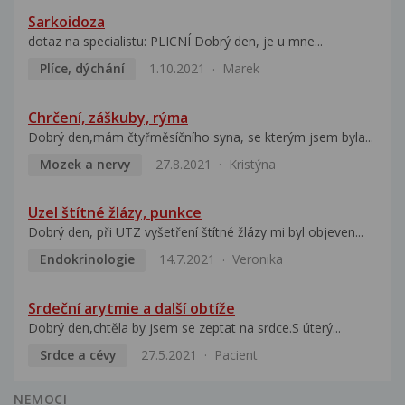
Sarkoidoza
dotaz na specialistu: PLICNÍ Dobrý den, je u mne...
Plíce, dýchání
1.10.2021
Marek
Chrčení, záškuby, rýma
Dobrý den,mám čtyřměsíčního syna, se kterým jsem byla...
Mozek a nervy
27.8.2021
Kristýna
Uzel štítné žlázy, punkce
Dobrý den, při UTZ vyšetření štítné žlázy mi byl objeven...
Endokrinologie
14.7.2021
Veronika
Srdeční arytmie a další obtíže
Dobrý den,chtěla by jsem se zeptat na srdce.S úterý...
Srdce a cévy
27.5.2021
Pacient
NEMOCI