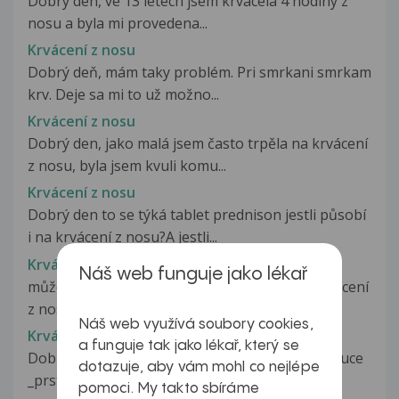
Dobrý den, ve 13 letech jsem krvacela 4 hodiny z
nosu a byla mi provedena...
Krvácení z nosu
Dobrý deň, mám taky problém. Pri smrkani smrkam
krv. Deje sa mi to už možno...
Krvácení z nosu
Dobrý den, jako malá jsem často trpěla na krvácení
z nosu, byla jsem kvuli komu...
Krvácení z nosu
Dobrý den to se týká tablet prednison jestli působí
i na krvácení z nosu?A jestli...
Krvácení z nosu
Náš web funguje jako lékař
může neléčený a zanedbaný chrup vyvolat krvácení
z nosu. Děkuji
Náš web využívá soubory cookies,
Krvácení z nosu
a funguje tak jako lékař, který se
Dobrý den asi 3 týdny mam mravenceni v levé ruce
dotazuje, aby vám mohl co nejlépe
_prstech a krvácení z nosu...
pomoci. My takto sbíráme