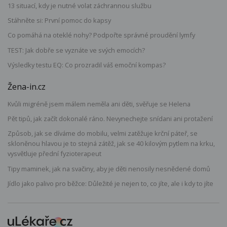
13 situací, kdy je nutné volat záchrannou službu
Stáhněte si: První pomoc do kapsy
Co pomáhá na oteklé nohy? Podpořte správné proudění lymfy
TEST: Jak dobře se vyznáte ve svých emocích?
Výsledky testu EQ: Co prozradil váš emoční kompas?
Žena-in.cz
Kvůli migréně jsem málem neměla ani děti, svěřuje se Helena
Pět tipů, jak začít dokonalé ráno. Nevynechejte snídani ani protažení
Způsob, jak se díváme do mobilu, velmi zatěžuje krční páteř, se
skloněnou hlavou je to stejná zátěž, jak se 40 kilovým pytlem na krku,
vysvětluje přední fyzioterapeut
Tipy maminek, jak na svačiny, aby je děti nenosily nesnědené domů
Jídlo jako palivo pro běžce: Důležité je nejen to, co jíte, ale i kdy to jíte