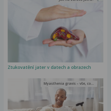
Ztukovatění jater v datech a obrazech
Myasthenia gravis – vše, co...