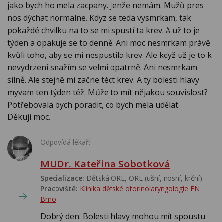
jako bych ho mela zacpany. Jenže nemám. Mužů pres
nos dýchat normalne. Kdyz se teda vysmrkam, tak
pokaždé chvilku na to se mi spustí ta krev. A už to je
týden a opakuje se to denně. Ani moc nesmrkam právě
kvůli toho, aby se mi nespustila krev. Ale když už je to k
nevydrzeni snažím se velmi opatrně. Ani nesmrkam
silně. Ale stejně mi začne téct krev. A ty bolesti hlavy
myvam ten týden též. Může to mít nějakou souvislost?
Potřebovala bych poradit, co bych mela udělat.
Děkuji moc.
Odpovídá lékař:
MUDr. Kateřina Sobotková
Specializace:
Dětská ORL, ORL (ušní, nosní, krční)
Pracoviště:
Klinika dětské otorinolaryngologie FN
Brno
Dobrý den. Bolesti hlavy mohou mít spoustu