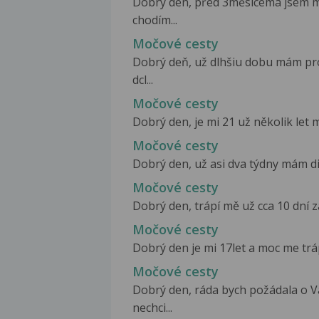
Dobrý den, před 3měsícema jsem m
chodím...
Močové cesty
Dobrý deň, už dlhšiu dobu mám pr
dcl...
Močové cesty
Dobrý den, je mi 21 už několik let
Močové cesty
Dobrý den, už asi dva týdny mám divn
Močové cesty
Dobrý den, trápí mě už cca 10 dní z
Močové cesty
Dobrý den je mi 17let a moc me tráp
Močové cesty
Dobrý den, ráda bych požádala o V
nechci...