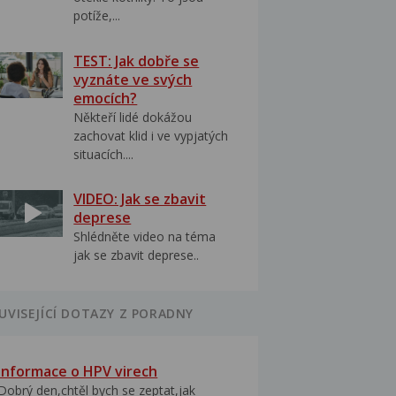
potíže,...
TEST: Jak dobře se
vyznáte ve svých
emocích?
Někteří lidé dokážou
zachovat klid i ve vypjatých
situacích....
VIDEO: Jak se zbavit
deprese
Shlédněte video na téma
jak se zbavit deprese..
UVISEJÍCÍ DOTAZY Z PORADNY
Informace o HPV virech
Dobrý den,chtěl bych se zeptat,jak