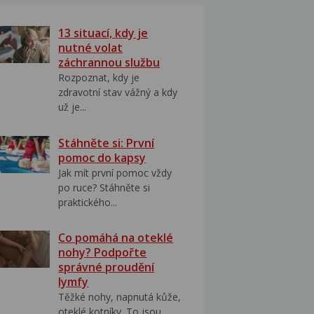
13 situací, kdy je
nutné volat
záchrannou službu
Rozpoznat, kdy je
zdravotní stav vážný a kdy
už je...
Stáhněte si: První
pomoc do kapsy
Jak mít první pomoc vždy
po ruce? Stáhněte si
praktického...
Co pomáhá na oteklé
nohy? Podpořte
správné proudění
lymfy
Těžké nohy, napnutá kůže,
oteklé kotníky. To jsou