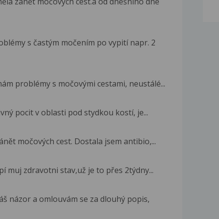
ěla zánět močových cest.a od dnešního dne
oblémy s častým močením po vypití napr. 2
 mám problémy s močovými cestami, neustálé...
ý pocit v oblasti pod stydkou kostí, je...
ánět močových cest. Dostala jsem antibio,...
í muj zdravotni stav,už je to přes 2týdny...
áš názor a omlouvám se za dlouhý popis,