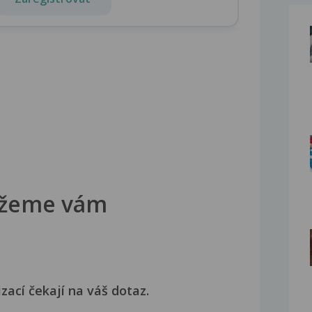
žeme vám
izací čekají na váš dotaz.