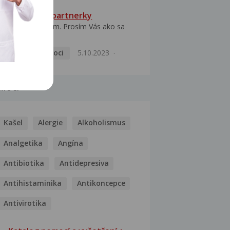
HPV typ 52 u partnerky
Dobrý deň prajem. Prosím Vás ako sa
dá vyliečiť vírus...
Pohlavní nemoci
5.10.2023
MOCI
Kašel
Alergie
Alkoholismus
Analgetika
Angína
Antibiotika
Antidepresiva
Antihistaminika
Antikoncepce
Antivirotika