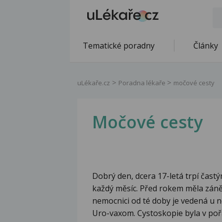
Tematické poradny
Články
uLékaře.cz
Poradna lékaře
močové cesty
Močové cesty
Dobrý den, dcera 17-letá trpí čas
každý měsíc. Před rokem měla zánět
nemocnici od té doby je vedená u n
Uro-vaxom. Cystoskopie byla v pořá