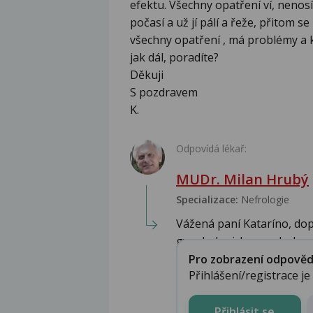
efektu. Všechny opatření ví, nenosí
počasí a už jí pálí a řeže, přitom se 
všechny opatření , má problémy a k
jak dál, poradíte?
Děkuji
S pozdravem
K.
Odpovídá lékař:
MUDr. Milan Hrubý
Specializace:
Nefrologie
Vážená paní Kataríno, do
gynekologickou ambulanci.
Pro zobrazení odpovědi 
Přihlášení/registrace j
Přihlásit se