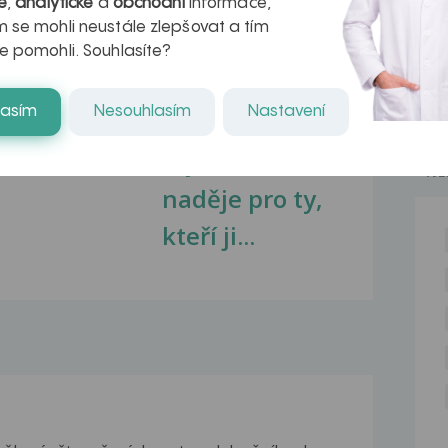
é
,
analytické
a
obchodní
informace,
 se mohli neustále zlepšovat a tím
e pomohli. Souhlasíte?
kovatění
Inovativní
lasím
Nesouhlasím
Nastavení
r v datech a
léčba
azech
myastenie –
NE
naděje pro ty,
kteří ji...