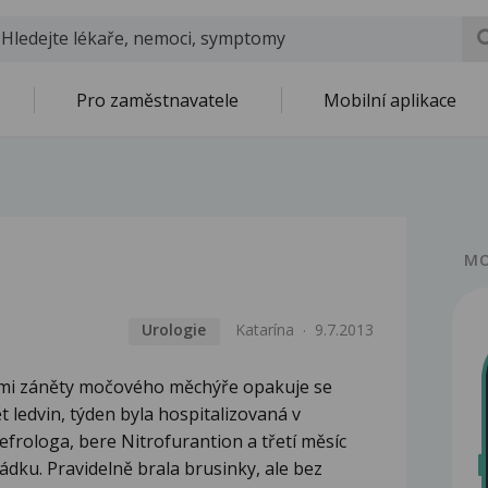
Pro zaměstnavatele
Mobilní aplikace
MO
Urologie
Katarína
9.7.2013
tými záněty močového měchýře opakuje se
 ledvin, týden byla hospitalizovaná v
efrologa, bere Nitrofurantion a třetí měsíc
dku. Pravidelně brala brusinky, ale bez