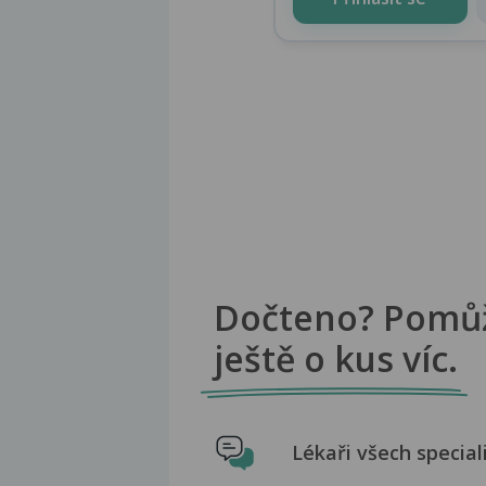
Dočteno? Pomů
ještě o kus víc.
Lékaři všech special