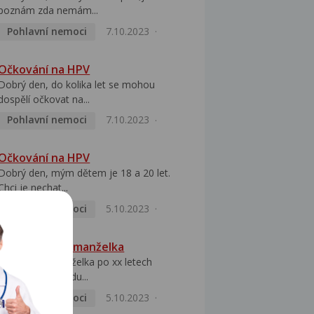
poznám zda nemám...
Pohlavní nemoci
7.10.2023
Očkování na HPV
Dobrý den, do kolika let se mohou
dospělí očkovat na...
Pohlavní nemoci
7.10.2023
Očkování na HPV
Dobrý den, mým dětem je 18 a 20 let.
Chci je nechat...
Pohlavní nemoci
5.10.2023
HPV pozitivní manželka
Dobrý den, manželka po xx letech
přivezla z Východu...
Pohlavní nemoci
5.10.2023