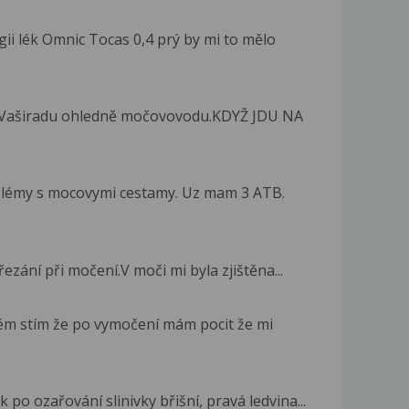
ii lék Omnic Tocas 0,4 prý by mi to mělo
 Vaširadu ohledně močovovodu.KDYŽ JDU NA
blémy s mocovymi cestamy. Uz mam 3 ATB.
řezání při močení.V moči mi byla zjištěna...
ém stím že po vymočení mám pocit že mi
 po ozařování slinivky břišní, pravá ledvina...