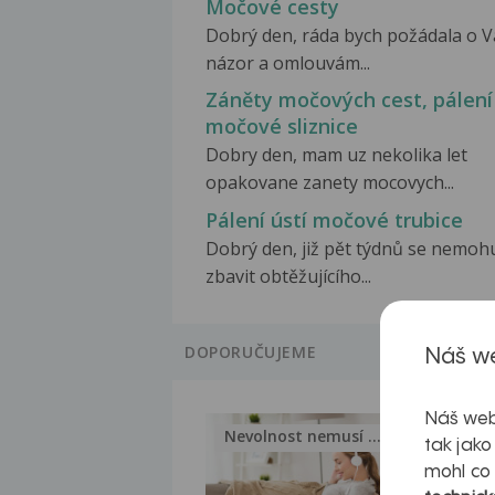
Močové cesty
Dobrý den, ráda bych požádala o V
názor a omlouvám...
Záněty močových cest, pálení
močové sliznice
Dobry den, mam uz nekolika let
opakovane zanety mocovych...
Pálení ústí močové trubice
Dobrý den, již pět týdnů se nemoh
zbavit obtěžujícího...
DOPORUČUJEME
Náš we
Náš web
Nevolnost nemusí být nutnou...
Jak 
tak jako
mohl co