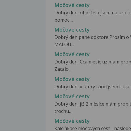
Močové cesty
Dobrý den, obdržela jsem na urolog
pomoci...
Močove cesty
Dobrý den pane doktore.Prosím o
MALOU...
Močové cesty
Dobrý den, Cca mesic uz mam pro
Zacalo...
Močové cesty
Dobrý den, v úterý ráno jsem cítila 
Močové cesty
Dobrý den, již 2 měsíce mám probl
trochu...
Močové cesty
Kalcifikace močových cest - následek