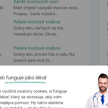
Zánět močových cest
áš
Mám zřejmě nastydlé močové cesty.
Projevy - časté nutkání...
Pálení močové trubice
Dobry den, mel bych na Vas
nasledujici dotaz. Obcas...
Pálení močové trubice
u
Dobrý den, prosím Vás o radu. Na
podzim jsem bral 2x...
b funguje jako lékař
 využívá soubory cookies, a funguje
na zdravá játra?
Myasthenia gravis – vše, co...
 lékař, který se dotazuje, aby vám
 nejlépe pomoci. My takto sbíráme