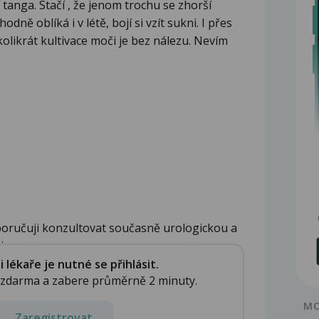
 tanga. Stačí , že jenom trochu se zhorší
hodně oblíká i v létě, bojí si vzít sukni. I přes
olikrát kultivace moči je bez nálezu. Nevím
poručuji konzultovat současně urologickou a
..
lékaře je nutné se přihlásit.
e zdarma a zabere průměrně 2 minuty.
MO
Zaregistrovat