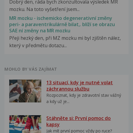
Dobrý den, ráda bych zkonzultovala výsledek MR
mozku. Na toto vyšetření jsem...
MR mozku - ischemicko degenerativní změny
peri- a paraventrikulárně bilat,. blíží se obrazu
SAE ní změny na MR mozku
Přeji hezký den, při MZ mozku mi byl zjištěn nález,
který v předmětu dotazu...
MOHLO BY VÁS ZAJÍMAT
13 situací, kdy je nutné volat
záchrannou službu
Rozpoznat, kdy je zdravotní stav vážný
a kdy už je...
Stáhněte si: První pomoc do
kapsy
Jak mít první pomoc vždy po ruce?