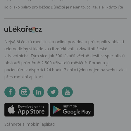
Jídlo jako palivo pro běžce: Důležité je nejen to, co jíte, ale i kdy to jíte
Největší česká medicínská online poradna a průkopník v oblasti
telemedicíny si klade za cíl zefektivnit a zkvalitnit české
zdravotnictví. Tým více jak 300 lékařů včetně desítek specialistů
obslouží průměrně 2 500 uživatelů měsíčně. Poradna je
pacientům k dispozici 24 hodin 7 dní v týdnu nejen na webu, ale i
přes mobilní aplikaci.
Stáhněte si mobilní aplikaci