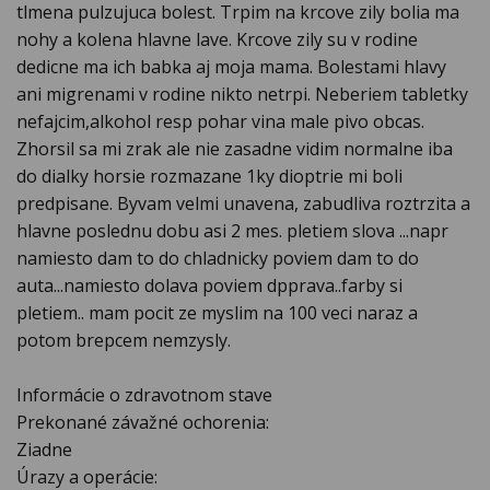
tlmena pulzujuca bolest. Trpim na krcove zily bolia ma
nohy a kolena hlavne lave. Krcove zily su v rodine
dedicne ma ich babka aj moja mama. Bolestami hlavy
ani migrenami v rodine nikto netrpi. Neberiem tabletky
nefajcim,alkohol resp pohar vina male pivo obcas.
Zhorsil sa mi zrak ale nie zasadne vidim normalne iba
do dialky horsie rozmazane 1ky dioptrie mi boli
predpisane. Byvam velmi unavena, zabudliva roztrzita a
hlavne poslednu dobu asi 2 mes. pletiem slova ...napr
namiesto dam to do chladnicky poviem dam to do
auta...namiesto dolava poviem dpprava..farby si
pletiem.. mam pocit ze myslim na 100 veci naraz a
potom brepcem nemzysly.
Informácie o zdravotnom stave
Prekonané závažné ochorenia:
Ziadne
Úrazy a operácie: