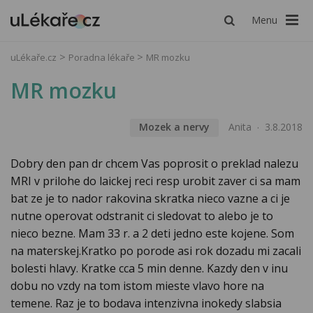
Menu
uLékaře.cz
Poradna lékaře
MR mozku
MR mozku
Mozek a nervy
Anita
3.8.2018
Dobry den pan dr chcem Vas poprosit o preklad nalezu
MRI v prilohe do laickej reci resp urobit zaver ci sa mam
bat ze je to nador rakovina skratka nieco vazne a ci je
nutne operovat odstranit ci sledovat to alebo je to
nieco bezne. Mam 33 r. a 2 deti jedno este kojene. Som
na materskej.Kratko po porode asi rok dozadu mi zacali
bolesti hlavy. Kratke cca 5 min denne. Kazdy den v inu
dobu no vzdy na tom istom mieste vlavo hore na
temene. Raz je to bodava intenzivna inokedy slabsia