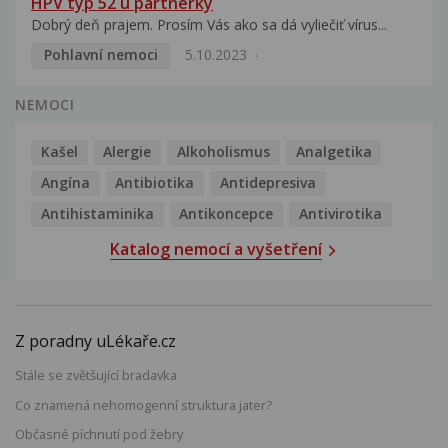
HPV typ 52 u partnerky
Dobrý deň prajem. Prosím Vás ako sa dá vyliečiť vírus...
Pohlavní nemoci
5.10.2023
NEMOCI
Kašel
Alergie
Alkoholismus
Analgetika
Angína
Antibiotika
Antidepresiva
Antihistaminika
Antikoncepce
Antivirotika
Katalog nemocí a vyšetření
Z poradny uLékaře.cz
Stále se zvětšující bradavka
Co znamená nehomogenní struktura jater?
Občasné píchnutí pod žebry