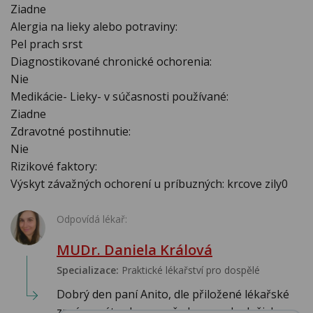
Ziadne
Alergia na lieky alebo potraviny:
Pel prach srst
Diagnostikované chronické ochorenia:
Nie
Medikácie- Lieky- v súčasnosti používané:
Ziadne
Zdravotné postihnutie:
Nie
Rizikové faktory:
Výskyt závažných ochorení u príbuzných: krcove zily0
Odpovídá lékař:
MUDr. Daniela Králová
Specializace:
Praktické lékařství pro dospělé
Dobrý den paní Anito, dle přiložené lékařské
zprávy máte vlevo vepředu v mozku ložisko c...