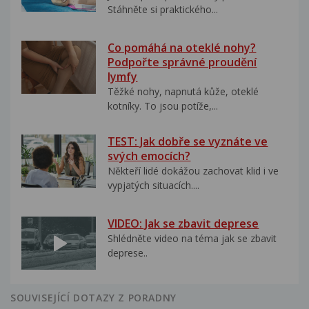
Stáhněte si praktického...
Co pomáhá na oteklé nohy?
Podpořte správné proudění
lymfy
Těžké nohy, napnutá kůže, oteklé
kotníky. To jsou potíže,...
TEST: Jak dobře se vyznáte ve
svých emocích?
Někteří lidé dokážou zachovat klid i ve
vypjatých situacích....
VIDEO: Jak se zbavit deprese
Shlédněte video na téma jak se zbavit
deprese..
SOUVISEJÍCÍ DOTAZY Z PORADNY