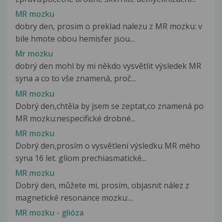
MR mozku
dobry den, prosim o preklad nalezu z MR mozku: v
bile hmote obou hemisfer jsou...
Mr mozku
dobrý den mohl by mi někdo vysvětlit výsledek MR
syna a co to vše znamená, proč...
MR mozku
Dobrý den,chtěla by jsem se zeptat,co znamená po
MR mozku:nespecifické drobné...
MR mozku
Dobrý den,prosím o vysvětlení výsledku MR mého
syna 16 let. gliom prechiasmatické...
MR mozku
Dobrý den, můžete mi, prosím, objasnit nález z
magnetické resonance mozku:...
MR mozku - glióza