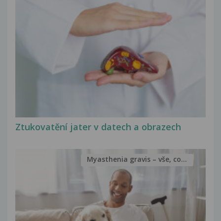
Ztukovatění jater v datech a obrazech
Myasthenia gravis – vše, co...