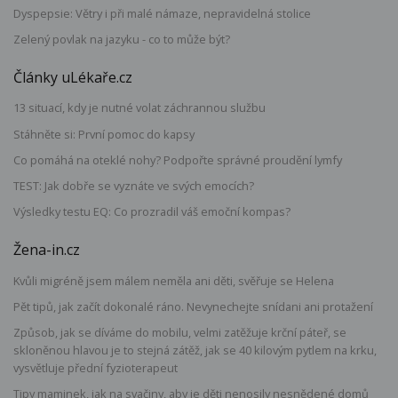
Dyspepsie: Větry i při malé námaze, nepravidelná stolice
Zelený povlak na jazyku - co to může být?
Články uLékaře.cz
13 situací, kdy je nutné volat záchrannou službu
Stáhněte si: První pomoc do kapsy
Co pomáhá na oteklé nohy? Podpořte správné proudění lymfy
TEST: Jak dobře se vyznáte ve svých emocích?
Výsledky testu EQ: Co prozradil váš emoční kompas?
Žena-in.cz
Kvůli migréně jsem málem neměla ani děti, svěřuje se Helena
Pět tipů, jak začít dokonalé ráno. Nevynechejte snídani ani protažení
Způsob, jak se díváme do mobilu, velmi zatěžuje krční páteř, se
skloněnou hlavou je to stejná zátěž, jak se 40 kilovým pytlem na krku,
vysvětluje přední fyzioterapeut
Tipy maminek, jak na svačiny, aby je děti nenosily nesnědené domů