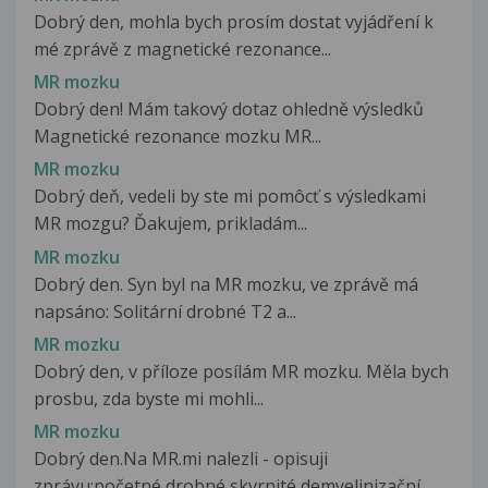
Dobrý den, mohla bych prosím dostat vyjádření k
mé zprávě z magnetické rezonance...
MR mozku
Dobrý den! Mám takový dotaz ohledně výsledků
Magnetické rezonance mozku MR...
MR mozku
Dobrý deň, vedeli by ste mi pomôcť s výsledkami
MR mozgu? Ďakujem, prikladám...
MR mozku
Dobrý den. Syn byl na MR mozku, ve zprávě má
napsáno: Solitární drobné T2 a...
MR mozku
Dobrý den, v příloze posílám MR mozku. Měla bych
prosbu, zda byste mi mohli...
MR mozku
Dobrý den.Na MR.mi nalezli - opisuji
zprávu:početné drobné skvrnité demyelinizační...