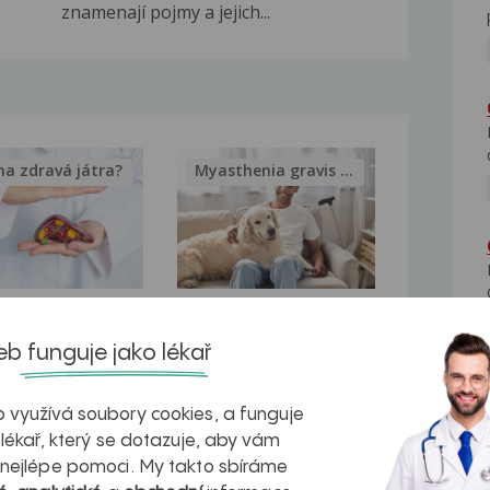
znamenají pojmy a jejich...
na zdravá játra?
Myasthenia gravis – vše, co...
kovatění
Inovativní
b funguje jako lékař
r v datech a
léčba
azech
myastenie –
 využívá soubory cookies, a funguje
naděje pro ty,
 lékař, který se dotazuje, aby vám
 nejlépe pomoci. My takto sbíráme
kteří ji...