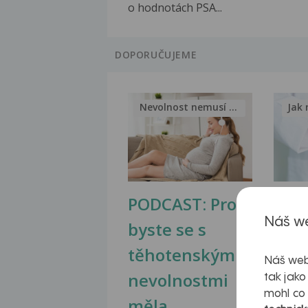
o hodnotách PSA...
DOPORUČUJEME
Nevolnost nemusí být nutnou...
Jak 
PODCAST: Proč
Ztu
Náš we
byste se s
jate
těhotenskými
obr
Náš web
nevolnostmi
tak jako
mohl co
měla...