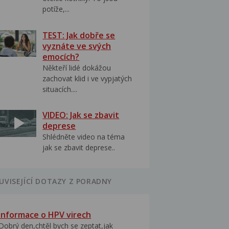
potíže,...
TEST: Jak dobře se
vyznáte ve svých
emocích?
Někteří lidé dokážou
zachovat klid i ve vypjatých
situacích....
VIDEO: Jak se zbavit
deprese
Shlédněte video na téma
jak se zbavit deprese..
UVISEJÍCÍ DOTAZY Z PORADNY
Informace o HPV virech
Dobrý den,chtěl bych se zeptat,jak