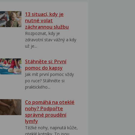
13 situací, kdy je
nutné volat
záchrannou službu
Rozpoznat, kdy je
zdravotní stav vážný a kdy
už je...
Stáhněte si: První
pomoc do kapsy
Jak mít první pomoc vždy
po ruce? Stáhněte si
praktického...
Co pomáhá na oteklé
nohy? Podpořte
správné proudění
lymfy
Těžké nohy, napnutá kůže,
oteklé kotníky. To jsou