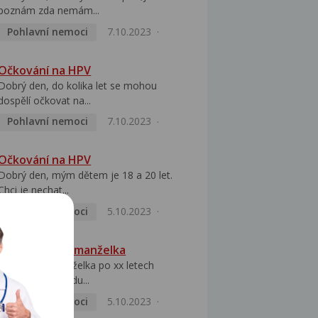
poznám zda nemám...
Pohlavní nemoci
7.10.2023
Očkování na HPV
Dobrý den, do kolika let se mohou
dospělí očkovat na...
Pohlavní nemoci
7.10.2023
Očkování na HPV
Dobrý den, mým dětem je 18 a 20 let.
Chci je nechat...
Pohlavní nemoci
5.10.2023
HPV pozitivní manželka
Dobrý den, manželka po xx letech
přivezla z Východu...
Pohlavní nemoci
5.10.2023