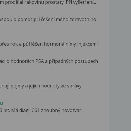
 prodělal rakovinu prostaty. Při vyšetření...
rosbou o pomoc při řešení mého zdravotního
 přes rok a půl léčen hormonálnímy injekcemi...
aci o hodnotách PSA a případných postupech
enají pojmy a jejich hodnoty ze správy
ku
3 let. Má diag.: C61 zhoubný novotvar