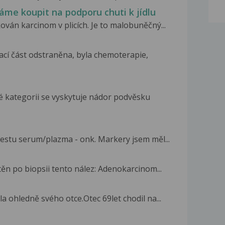
áme koupit na podporu chuti k jídlu
ván karcinom v plicích. Je to malobuněčný...
ací část odstraněna, byla chemoterapie,
vé kategorii se vyskytuje nádor podvěsku
testu serum/plazma - onk. Markery jsem měl...
těn po biopsii tento nález: Adenokarcinom...
 ohledně svého otce.Otec 69let chodil na...