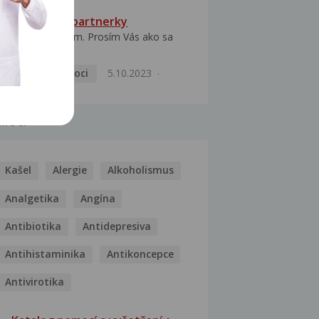
HPV typ 52 u partnerky
Dobrý deň prajem. Prosím Vás ako sa
dá vyliečiť vírus...
Pohlavní nemoci
5.10.2023
MOCI
Kašel
Alergie
Alkoholismus
Analgetika
Angína
Antibiotika
Antidepresiva
Antihistaminika
Antikoncepce
Antivirotika