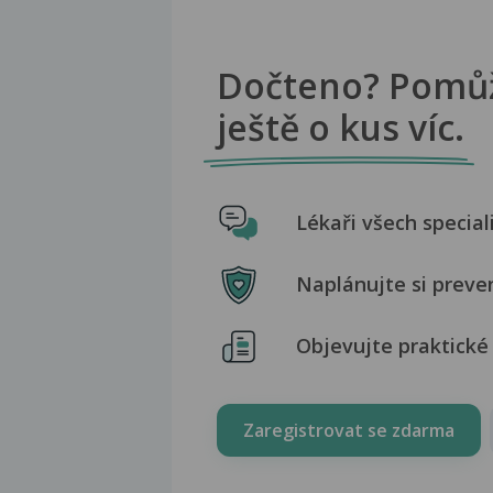
Dočteno? Pomů
ještě o kus víc.
Lékaři všech special
Naplánujte si preve
Objevujte praktické 
Zaregistrovat se zdarma