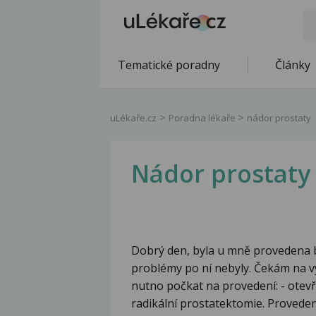
Tematické poradny
Články
uLékaře.cz
Poradna lékaře
nádor prostaty
Nádor prostaty
Dobrý den, byla u mně provedena b
problémy po ní nebyly. Čekám na výs
nutno počkat na provedení: - otev
radikální prostatektomie. Provede