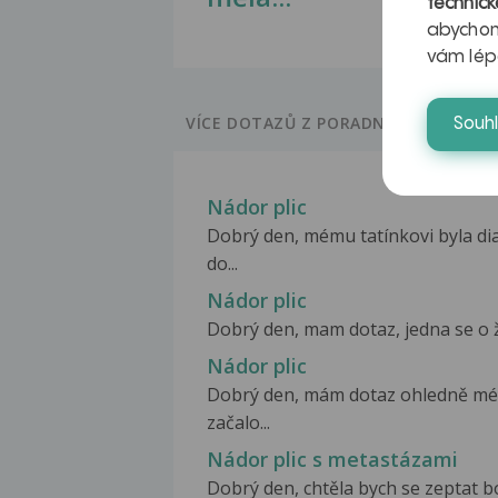
technick
abychom
vám lép
VÍCE DOTAZŮ Z PORADNY
Souh
Nádor plic
Dobrý den, mému tatínkovi byla di
do...
Nádor plic
Dobrý den, mam dotaz, jedna se o že
Nádor plic
Dobrý den, mám dotaz ohledně méh
začalo...
Nádor plic s metastázami
Dobrý den, chtěla bych se zeptat bo