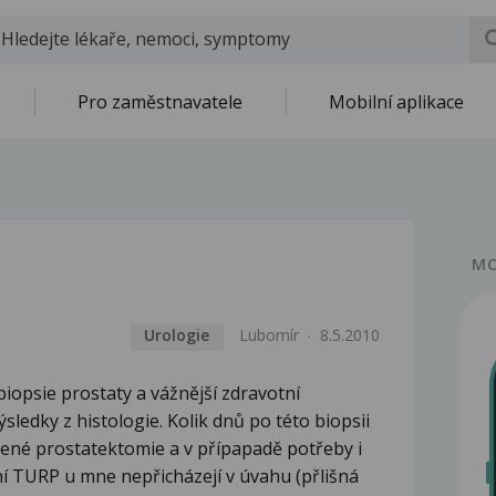
Pro zaměstnavatele
Mobilní aplikace
MO
Urologie
Lubomír
8.5.2010
iopsie prostaty a vážnější zdravotní
ledky z histologie. Kolik dnů po této biopsii
řené prostatektomie a v přípapadě potřeby i
ní TURP u mne nepřicházejí v úvahu (přlišná