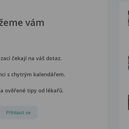
žeme vám
izací čekají na váš dotaz.
nci s chytrým kalendářem.
a ověřené tipy od lékařů.
Přihlásit se