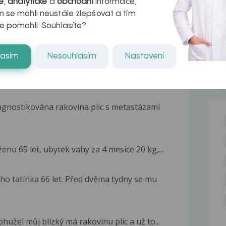
é
,
analytické
a
obchodní
informace,
 se mohli neustále zlepšovat a tím
e pomohli. Souhlasíte?
lasím
Nesouhlasím
Nastavení
NE
agnostikována rakovina plic s metastázami
nu 65 let, ubytek vahy za 4 mesice 20 kg,...
o tatínka 66 let. Před dvěma tydny se mu
hužel můj blízký má rakovinu plic a už to...