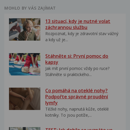
MOHLO BY VÁS ZAJÍMAT
13 situací, kdy je nutné volat
záchrannou službu
Rozpoznat, kdy je zdravotní stav vážný
a kdy už je...
Stáhněte si: První pomoc do
kapsy
Jak mít první pomoc vždy po ruce?
Stáhněte si praktického...
Co pomáhá na oteklé nohy?
Podpořte správné proudění
lymfy
Těžké nohy, napnutá kůže, oteklé
kotníky. To jsou potíže,...
TEST: Jak dobře se vyznáte ve