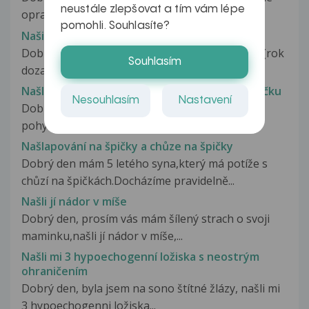
neustále zlepšovat a tím vám lépe
opravdu bezradní. Naši 13 letou...
pomohli. Souhlasíte?
Našiel som podľa mna análnu trhlinu
Dobrý deň, moj problem začal asi už dávnejšie (rok
Souhlasím
dozadu) obcas som našiel...
Našla jsem si nad klíční kostí pohyblivou bouličku
Nesouhlasím
Nastavení
Dobrý den našla jsem si nad levou klíční kosti
pohyblivou boulicku cca 5mm neboli....
Našlapování na špičky a chůze na špičky
Dobrý den mám 5 letého syna,který má potíže s
chůzí na špičkách.Docházíme pravidelně...
Našli jí nádor v míše
Dobrý den, prosím vás mám šílený strach o svoji
maminku,našli jí nádor v míše,...
Našli mi 3 hypoechogenní ložiska s neostrým
ohraničením
Dobrý den, byla jsem na sono štítné žlázy, našli mi
3 hypoechogenni ložiska...