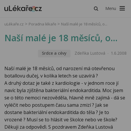
Menu
uLékaře.cz
Poradna lékaře
Naší malé je 18 měsíců, o...
Naší malé je 18 měsíců, o...
Srdce a cévy
Zdeňka Lustová
1.6.2008
Naší malé je 18 měsíců, od narození má otevřenou
botallovu dučej, v kolika letech se uzavírá ?
A druhý dotaz je také z kardiologie - v jednom roce jí
navíc byla zjištěna bakteriální endokarditida. Moc jsem
se o této nemoci nezověděla, hlavně mně zajímá - dá se
vyléčit nebo postupem času sama zmizí ? Jak se
dostane bakteriální endokarditida do těla ? Je to
vrozené ? Musí se to hlásit ve školce nebo ve škole?
Děkuji za odpověďi. S pozdravem Zdeňka Lustová