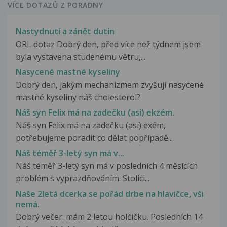
VÍCE DOTAZŮ Z PORADNY
Nastydnutí a zánět dutin
ORL dotaz Dobrý den, před více než týdnem jsem
byla vystavena studenému větru,...
Nasycené mastné kyseliny
Dobrý den, jakým mechanizmem zvyšují nasycené
mastné kyseliny náš cholesterol?
Náš syn Felix má na zadečku (asi) ekzém.
Náš syn Felix má na zadečku (asi) exém,
potřebujeme poradit co dělat popřípadě...
Náš téměř 3-letý syn má v...
Náš téměř 3-letý syn má v posledních 4 měsících
problém s vyprazdňováním. Stolici...
Naše 2letá dcerka se pořád drbe na hlavičce, vši
nemá.
Dobrý večer. mám 2 letou holčičku. Posledních 14