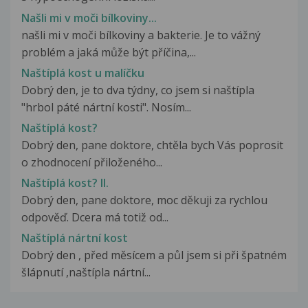
Našli mi v moči bílkoviny...
našli mi v moči bílkoviny a bakterie. Je to vážný
problém a jaká může být příčina,...
Naštíplá kost u malíčku
Dobrý den, je to dva týdny, co jsem si naštípla
"hrbol páté nártní kosti". Nosím...
Naštíplá kost?
Dobrý den, pane doktore, chtěla bych Vás poprosit
o zhodnocení přiloženého...
Naštíplá kost? II.
Dobrý den, pane doktore, moc děkuji za rychlou
odpověď. Dcera má totiž od...
Naštíplá nártní kost
Dobrý den , před měsícem a půl jsem si při špatném
šlápnutí ,naštípla nártní...