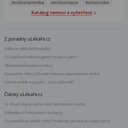
Antihistaminika
Antikoncepce
Antivirotika
Katalog nemocí a vyšetření
Z poradny uLékaře.cz
Stále se zvětšující bradavka
Co znamená nehomogenní struktura jater?
Občasné píchnutí pod žebry
Dyspepsie: Větry i při malé námaze, nepravidelná stolice
Zelený povlak na jazyku - co to může být?
Články uLékaře.cz
13 situací, kdy je nutné volat záchrannou službu
Stáhněte si: První pomoc do kapsy
Co pomáhá na oteklé nohy? Podpořte správné proudění lymfy