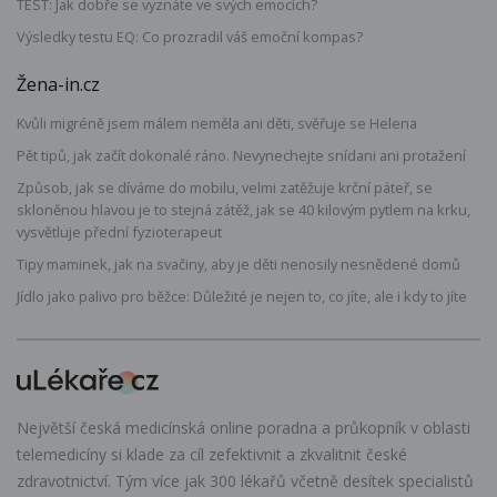
TEST: Jak dobře se vyznáte ve svých emocích?
Výsledky testu EQ: Co prozradil váš emoční kompas?
Žena-in.cz
Kvůli migréně jsem málem neměla ani děti, svěřuje se Helena
Pět tipů, jak začít dokonalé ráno. Nevynechejte snídani ani protažení
Způsob, jak se díváme do mobilu, velmi zatěžuje krční páteř, se
skloněnou hlavou je to stejná zátěž, jak se 40 kilovým pytlem na krku,
vysvětluje přední fyzioterapeut
Tipy maminek, jak na svačiny, aby je děti nenosily nesnědené domů
Jídlo jako palivo pro běžce: Důležité je nejen to, co jíte, ale i kdy to jíte
Největší česká medicínská online poradna a průkopník v oblasti
telemedicíny si klade za cíl zefektivnit a zkvalitnit české
zdravotnictví. Tým více jak 300 lékařů včetně desítek specialistů