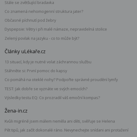
Stále se zvětšující bradavka
Co znamená nehomogenní struktura jater?
Občasné píchnutí pod žebry
Dyspepsie: Větry i při malé námaze, nepravidelná stolice
Zelený povlak na jazyku - co to může být?
Články uLékaře.cz
13 situací, kdy je nutné volat záchrannou službu
Stáhněte si: První pomoc do kapsy
Co pomáhá na oteklé nohy? Podpořte správné proudění lymfy
TEST: Jak dobře se vyznáte ve svých emocích?
Výsledky testu EQ: Co prozradil váš emoční kompas?
Žena-in.cz
Kvůli migréně jsem málem neměla ani děti, svěřuje se Helena
Pět tipů, jak začít dokonalé ráno. Nevynechejte snídani ani protažení