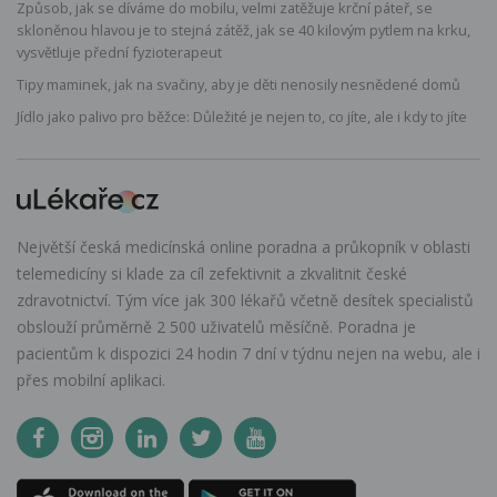
Způsob, jak se díváme do mobilu, velmi zatěžuje krční páteř, se
skloněnou hlavou je to stejná zátěž, jak se 40 kilovým pytlem na krku,
vysvětluje přední fyzioterapeut
Tipy maminek, jak na svačiny, aby je děti nenosily nesnědené domů
Jídlo jako palivo pro běžce: Důležité je nejen to, co jíte, ale i kdy to jíte
Největší česká medicínská online poradna a průkopník v oblasti
telemedicíny si klade za cíl zefektivnit a zkvalitnit české
zdravotnictví. Tým více jak 300 lékařů včetně desítek specialistů
obslouží průměrně 2 500 uživatelů měsíčně. Poradna je
pacientům k dispozici 24 hodin 7 dní v týdnu nejen na webu, ale i
přes mobilní aplikaci.