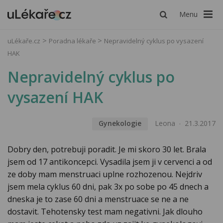
Menu
uLékaře.cz
Poradna lékaře
Nepravidelný cyklus po vysazení
HAK
Nepravidelný cyklus po
vysazení HAK
Gynekologie
Leona
21.3.2017
Dobry den, potrebuji poradit. Je mi skoro 30 let. Brala
jsem od 17 antikoncepci. Vysadila jsem ji v cervenci a od
ze doby mam menstruaci uplne rozhozenou. Nejdriv
jsem mela cyklus 60 dni, pak 3x po sobe po 45 dnech a
dneska je to zase 60 dni a menstruace se ne a ne
dostavit. Tehotensky test mam negativni. Jak dlouho