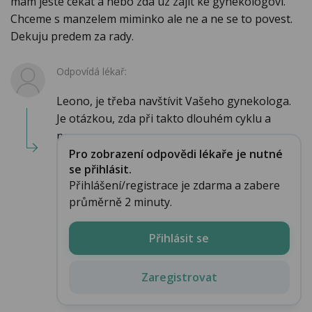
mam jeste cekat a nebo zda uz zajit ke gynekologovi.
Chceme s manzelem miminko ale ne a ne se to povest.
Dekuju predem za rady.
Odpovídá lékař:
Leono, je třeba navštívit Vašeho gynekologa.
Je otázkou, zda při takto dlouhém cyklu a
neprav...
Pro zobrazení odpovědi lékaře je nutné
se přihlásit.
Přihlášení/registrace je zdarma a zabere
průměrně 2 minuty.
Přihlásit se
Zaregistrovat