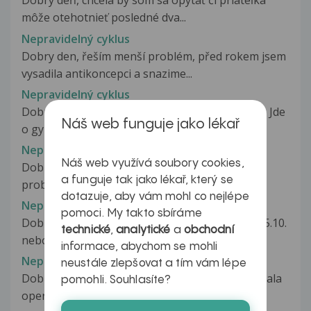
Dobrý deň, chcela by som sa opýtať či priateľka
môže otehotnieť posledné dva...
Nepravidelný cyklus
Dobry den, řeším menší problém, před rokem jsem
vysadila antikoncepci a snazime...
Nepravidelný cyklus
Dobry den. Mam pro vas velkou prosbu o radu. Jde
Náš web funguje jako lékař
o gynekologicky problem. ?Mám...
Nepravidelný cyklus
Náš web využívá soubory cookies,
Dobrý den, ze začátku bych chtěla říci, že mám
a funguje tak jako lékař, který se
problém se svým menstruačním...
dotazuje, aby vám mohl co nejlépe
Nepravidelný cyklus a možné těhotenství
pomoci. My takto sbíráme
Dobrý den, je možnost, že jsem před 4 týdny (25.10.
technické
,
analytické
a
obchodní
nebo 28.10.) otěhotněla...
informace, abychom se mohli
Nepravidelný cyklus po revizi dělohy
neustále zlepšovat a tím vám lépe
Dobrý den. Je mi 36.let. Před rokem jsem prodělala
pomohli. Souhlasíte?
operaci slepého střeva,a...