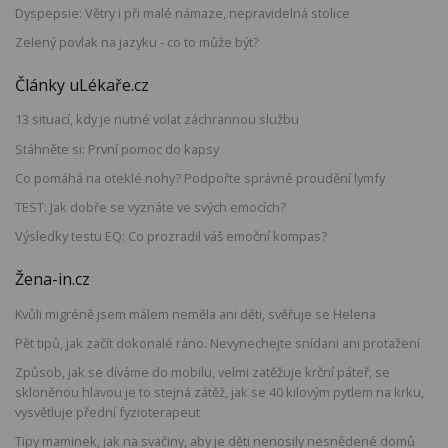
Dyspepsie: Větry i při malé námaze, nepravidelná stolice
Zelený povlak na jazyku - co to může být?
Články uLékaře.cz
13 situací, kdy je nutné volat záchrannou službu
Stáhněte si: První pomoc do kapsy
Co pomáhá na oteklé nohy? Podpořte správné proudění lymfy
TEST: Jak dobře se vyznáte ve svých emocích?
Výsledky testu EQ: Co prozradil váš emoční kompas?
Žena-in.cz
Kvůli migréně jsem málem neměla ani děti, svěřuje se Helena
Pět tipů, jak začít dokonalé ráno. Nevynechejte snídani ani protažení
Způsob, jak se díváme do mobilu, velmi zatěžuje krční páteř, se
skloněnou hlavou je to stejná zátěž, jak se 40 kilovým pytlem na krku,
vysvětluje přední fyzioterapeut
Tipy maminek, jak na svačiny, aby je děti nenosily nesnědené domů