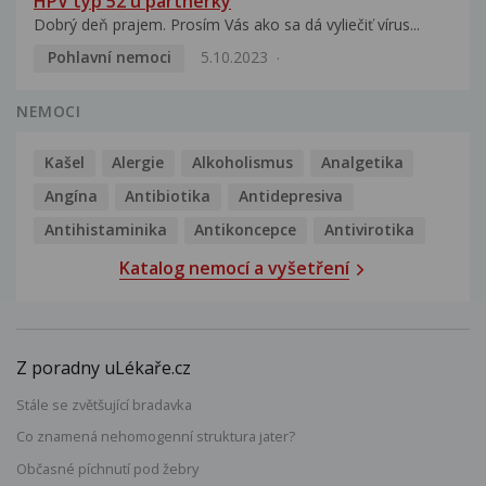
HPV typ 52 u partnerky
Dobrý deň prajem. Prosím Vás ako sa dá vyliečiť vírus...
Pohlavní nemoci
5.10.2023
NEMOCI
Kašel
Alergie
Alkoholismus
Analgetika
Angína
Antibiotika
Antidepresiva
Antihistaminika
Antikoncepce
Antivirotika
Katalog nemocí a vyšetření
Z poradny uLékaře.cz
Stále se zvětšující bradavka
Co znamená nehomogenní struktura jater?
Občasné píchnutí pod žebry