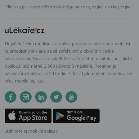
Jídlo jako palivo pro běžce: Důležité je nejen to, co jíte, ale i kdy to jíte
Největší česká medicínská online poradna a průkopník v oblasti
telemedicíny si klade za cíl zefektivnit a zkvalitnit české
zdravotnictví. Tým více jak 300 lékařů včetně desítek specialistů
obslouží průměrně 2 500 uživatelů měsíčně. Poradna je
pacientům k dispozici 24 hodin 7 dní v týdnu nejen na webu, ale i
přes mobilní aplikaci.
Stáhněte si mobilní aplikaci