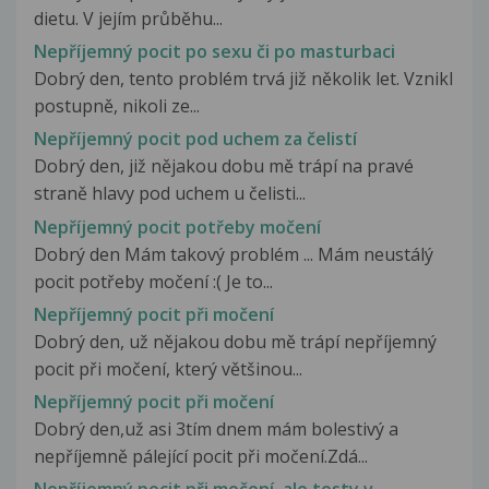
dietu. V jejím průběhu...
Nepříjemný pocit po sexu či po masturbaci
Dobrý den, tento problém trvá již několik let. Vznikl
postupně, nikoli ze...
Nepříjemný pocit pod uchem za čelistí
Dobrý den, již nějakou dobu mě trápí na pravé
straně hlavy pod uchem u čelisti...
Nepříjemný pocit potřeby močení
Dobrý den Mám takový problém ... Mám neustálý
pocit potřeby močení :( Je to...
Nepříjemný pocit při močení
Dobrý den, už nějakou dobu mě trápí nepříjemný
pocit při močení, který většinou...
Nepříjemný pocit při močení
Dobrý den,už asi 3tím dnem mám bolestivý a
nepříjemně pálející pocit při močení.Zdá...