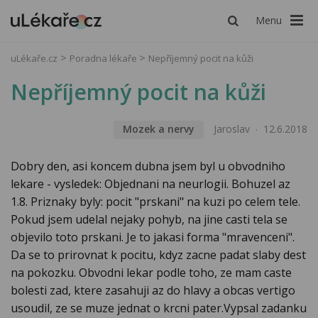
Menu
uLékaře.cz
Poradna lékaře
Nepříjemný pocit na kůži
Nepříjemný pocit na kůži
Mozek a nervy
Jaroslav
12.6.2018
Dobry den, asi koncem dubna jsem byl u obvodniho
lekare - vysledek: Objednani na neurlogii. Bohuzel az
1.8. Priznaky byly: pocit "prskani" na kuzi po celem tele.
Pokud jsem udelal nejaky pohyb, na jine casti tela se
objevilo toto prskani. Je to jakasi forma "mravenceni".
Da se to prirovnat k pocitu, kdyz zacne padat slaby dest
na pokozku. Obvodni lekar podle toho, ze mam caste
bolesti zad, ktere zasahuji az do hlavy a obcas vertigo
usoudil, ze se muze jednat o krcni pater.Vypsal zadanku