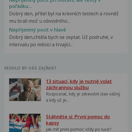
Nepříjemný pocit při močení, ale testy v
pořádku...
Dobrý den, přítel byl na krevních testech a rovněž
mu brali moč u obvodního...
Nepříjemný pocit v hlavě
Dobrý den,chtěla bych se zeptat. Už podruhé, v
intervalu po měsíci a trvající...
MOHLO BY VÁS ZAJÍMAT
13 situací, kdy je nutné volat
záchrannou službu
Rozpoznat, kdy je zdravotní stav vážný
a kdy už je...
Stáhněte si: První pomoc do
kapsy
Jak mít první pomoc vždy po ruce?