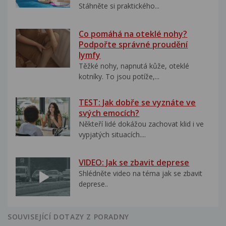
Stáhněte si praktického...
Co pomáhá na oteklé nohy?
Podpořte správné proudění
lymfy
Těžké nohy, napnutá kůže, oteklé
kotníky. To jsou potíže,...
TEST: Jak dobře se vyznáte ve
svých emocích?
Někteří lidé dokážou zachovat klid i ve
vypjatých situacích....
VIDEO: Jak se zbavit deprese
Shlédněte video na téma jak se zbavit
deprese..
SOUVISEJÍCÍ DOTAZY Z PORADNY