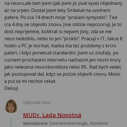
na neuro,ale tam jsem (jak jsem jiz psal vyse) objednany
az na srpen. Dostal jsem leky Sirdalud na uvolneni
patere. Po cca 14 dnech moje "prskani vymyzelo". Ted
cca 4 dny se objevilo znovu. Jine obtize nepozoruji. Je to
dost neprijemne, kolikrat si nejsem jisty, zda se me
neco nedotklo, nebo to jen "prsklo". Pracuji v IT, takze 8
hodin u PC je normal, matka ma tez problemy s krcni
pateri, i kdyz ponekud standardni. Jsem uz zoufaly, po
ruznem prochazeni internetu nachazim jen nocni mury
jako nelecena neuroborelioza nebo RS.. Rad bych vedel,
jak postupovat dal, kdyz se potize objevili znovu. Mesic
a pul se mi nechce cekat..
Dekuji
Odpovídá lékař:
MUDr. Lada Novotná
Specializace:
Dermatovenerologie, Korektivní