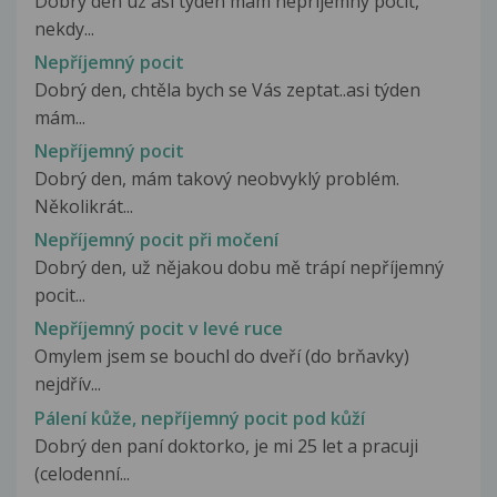
Dobry den uz asi tyden mam neprijemny pocit,
nekdy...
Nepříjemný pocit
Dobrý den, chtěla bych se Vás zeptat..asi týden
mám...
Nepříjemný pocit
Dobrý den, mám takový neobvyklý problém.
Několikrát...
Nepříjemný pocit při močení
Dobrý den, už nějakou dobu mě trápí nepříjemný
pocit...
Nepříjemný pocit v levé ruce
Omylem jsem se bouchl do dveří (do brňavky)
nejdřív...
Pálení kůže, nepříjemný pocit pod kůží
Dobrý den paní doktorko, je mi 25 let a pracuji
(celodenní...