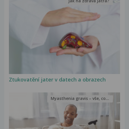
Jak na zdravá játra?
Ztukovatění jater v datech a obrazech
Myasthenia gravis – vše, co...