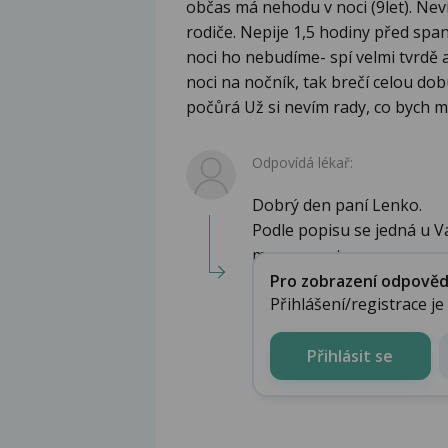
občas má nehodu v noci (9let). Nevím
rodiče. Nepije 1,5 hodiny před spa
noci ho nebudíme- spí velmi tvrdě
noci na nočník, tak brečí celou dob
počůrá Už si nevím rady, co bych mě
Odpovídá lékař:
Dobrý den paní Lenko.
Podle popisu se jedná u V
monosympt...
Pro zobrazení odpovědi 
Přihlášení/registrace j
Přihlásit se