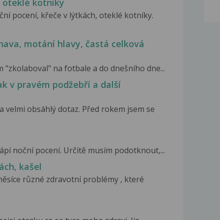
 oteklé kotníky
ní pocení, křeče v lýtkách, oteklé kotníky.
nava, motání hlavy, častá celková
 "zkolaboval" na fotbale a do dnešního dne...
lak v pravém podžebří a další
 velmi obsáhlý dotaz. Před rokem jsem se
ápí noční pocení. Určitě musím podotknout,...
ách, kašel
 měsíce různé zdravotní problémy , které