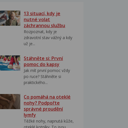
13 situací, kdy je
nutné volat
záchrannou službu
Rozpoznat, kdy je
zdravotní stav vážný a kdy
už je...
Stáhněte si: První
pomoc do kapsy
Jak mít první pomoc vždy
po ruce? Stáhněte si
praktického...
Co pomáhá na oteklé
nohy? Podpořte
správné proudění
lymfy
Těžké nohy, napnutá kůže,
oteklé kotníky. To jsou