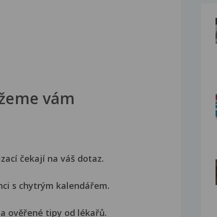
žeme vám
izací čekají na váš dotaz.
nci s chytrým kalendářem.
a ověřené tipy od lékařů.