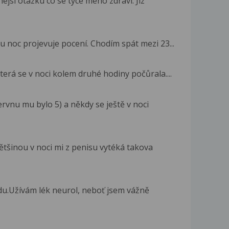
si otazku co se tyce meho zdravi. Jiz
 noc projevuje pocení. Chodím spát mezi 23...
erá se v noci kolem druhé hodiny počůrala....
rvnu mu bylo 5) a někdy se ještě v noci
tšinou v noci mi z penisu vytéká takova
u.Užívám lék neurol, neboť jsem vážně