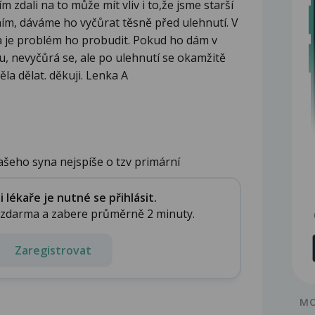
 zdali na to může mít vliv i to,že jsme starší
ním, dáváme ho vyčůrat těsně před ulehnutí. V
 a je problém ho probudit. Pokud ho dám v
u, nevyčůrá se, ale po ulehnutí se okamžitě
la dělat. děkuji. Lenka A
ašeho syna nejspíše o tzv primární
lékaře je nutné se přihlásit.
e zdarma a zabere průměrně 2 minuty.
Zaregistrovat
MO