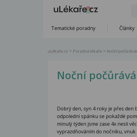
Tematické poradny
Články
uLékaře.cz
Poradna lékaře
Noční počůrává
Noční počůrává
Dobrý den, syn 4 roky je přes den b
odpolední spánku se pokaždé pomoč
minulý týden jsme zase 4x nesli vě
vyprazdňováním do nočníku, vnuk 