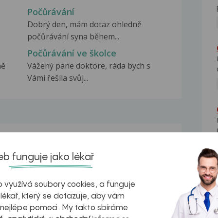
Počůrávání
Dobrý den, mám dotaz ohledně
počůrávání syna během...
Počůrávání ve školce
mě
Vážený pane doktore, ráda bych s
Vámi řešila svůj...
na zdravá játra?
Myasthenia gravis – vše, co...
b funguje jako lékař
 využívá soubory cookies, a funguje
 lékař, který se dotazuje, aby vám
 nejlépe pomoci. My takto sbíráme
kovatění
Inovativní