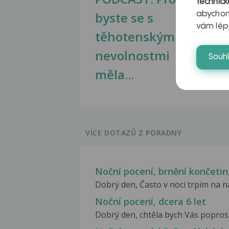
technick
byste se s
jate
abychom
vám lép
těhotenskými
obr
nevolnostmi
Souh
měla...
VÍCE DOTAZŮ Z PORADNY
Noční pocení, brnění končetin
Dobrý den, Často v noci trpím na ná
Noční pocení, dcera 6 let
Dobrý den, chtěla bych Vás poprosit