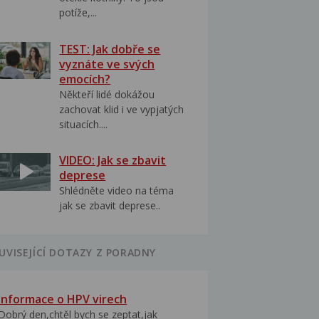
potíže,...
TEST: Jak dobře se
vyznáte ve svých
emocích?
Někteří lidé dokážou
zachovat klid i ve vypjatých
situacích....
VIDEO: Jak se zbavit
deprese
Shlédněte video na téma
jak se zbavit deprese..
UVISEJÍCÍ DOTAZY Z PORADNY
Informace o HPV virech
Dobrý den,chtěl bych se zeptat,jak