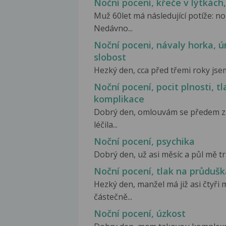
Noční pocení, křeče v lýtkách,
Muž 60let má následující potíže: noč
Nedávno...
Noční poceni, návaly horka, ú
slobost
Hezký den, cca před třemi roky jsem
Noční pocení, pocit plnosti, t
komplikace
Dobrý den, omlouvám se předem za
léčila...
Noční pocení, psychika
Dobrý den, už asi měsíc a půl mě tr
Noční pocení, tlak na průdušk
Hezký den, manžel má již asi čtyři
částečně...
Noční pocení, úzkost