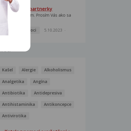
HPV typ 52 u partnerky
Dobrý deň prajem. Prosím Vás ako sa
dá vyliečiť vírus...
Pohlavní nemoci
5.10.2023
MOCI
Kašel
Alergie
Alkoholismus
Analgetika
Angína
Antibiotika
Antidepresiva
Antihistaminika
Antikoncepce
Antivirotika