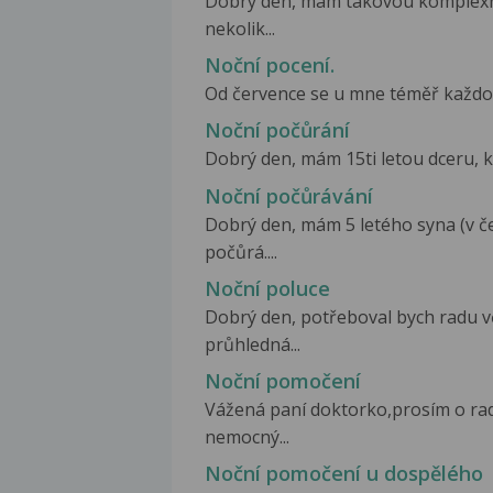
Dobry den, mam takovou komplexnej
nekolik...
Noční pocení.
Od července se u mne téměř každou
Noční počůrání
Dobrý den, mám 15ti letou dceru, kt
Noční počůrávání
Dobrý den, mám 5 letého syna (v če
počůrá....
Noční poluce
Dobrý den, potřeboval bych radu vě
průhledná...
Noční pomočení
Vážená paní doktorko,prosím o rad
nemocný...
Noční pomočení u dospělého