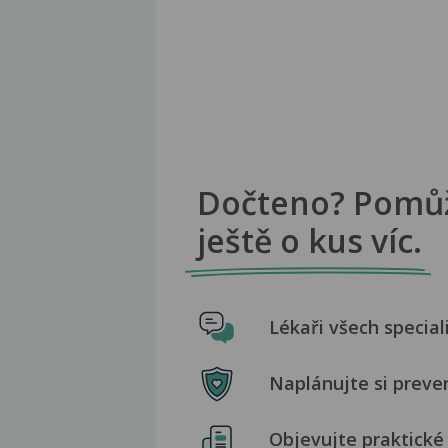
Dočteno? Pomů
ještě o kus víc.
Lékaři všech special
Naplánujte si preve
Objevujte praktické 