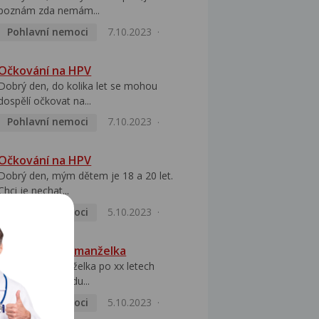
poznám zda nemám...
Pohlavní nemoci
7.10.2023
Očkování na HPV
Dobrý den, do kolika let se mohou
dospělí očkovat na...
Pohlavní nemoci
7.10.2023
Očkování na HPV
Dobrý den, mým dětem je 18 a 20 let.
Chci je nechat...
Pohlavní nemoci
5.10.2023
HPV pozitivní manželka
Dobrý den, manželka po xx letech
přivezla z Východu...
Pohlavní nemoci
5.10.2023