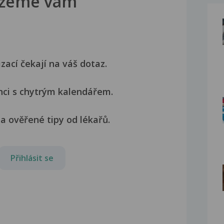
žeme vám
izací čekají na váš dotaz.
nci s chytrým kalendářem.
a ověřené tipy od lékařů.
Přihlásit se