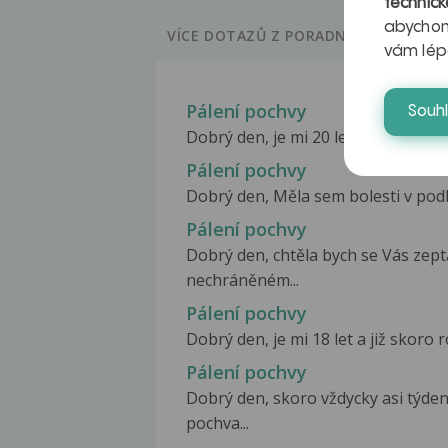
technick
abychom
VÍCE DOTAZŮ Z PORADNY
vám lép
Pálení pochvy
Souh
Dobrý den, je mi 20 let a dřív jse
Pálení pochvy
Dobrý den, Měla sem bolesti v podb
Pálení pochvy
Dobrý den, chtěla bych se Vás zep
nechráněném...
Pálení pochvy
Dobrý den, je mi 18 let a již skoro 
Pálení pochvy
Dobrý den, skoro vždycky asi týden
pochva...