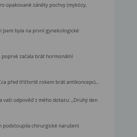
 pro opakované záněty pochvy (mykózy,
lí jsem byla na první gynekologické
 poprvé začala brát hormonální
ca před třičtvrtě rokem brát antikoncepci,...
a vaši odpověď z mého dotazu: ,,Druhý den
m podstoupila chirurgické narušení