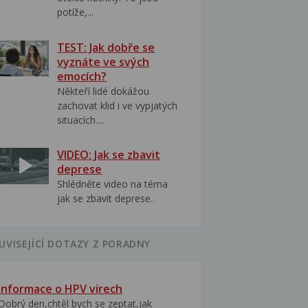
potíže,...
TEST: Jak dobře se
vyznáte ve svých
emocích?
Někteří lidé dokážou
zachovat klid i ve vypjatých
situacích....
VIDEO: Jak se zbavit
deprese
Shlédněte video na téma
jak se zbavit deprese..
UVISEJÍCÍ DOTAZY Z PORADNY
Informace o HPV virech
Dobrý den,chtěl bych se zeptat,jak