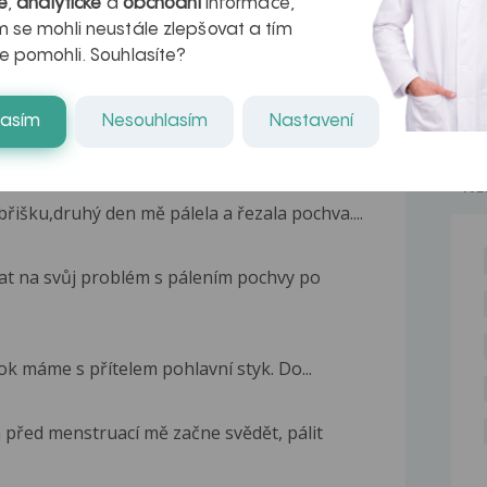
é
,
analytické
a
obchodní
informace,
 se mohli neustále zlepšovat a tím
e pomohli. Souhlasíte?
lasím
Nesouhlasím
Nastavení
m neměla problémy s vaginální mykózou nebo...
NE
řišku,druhý den mě pálela a řezala pochva....
tat na svůj problém s pálením pochvy po
rok máme s přítelem pohlavní styk. Do...
 před menstruací mě začne svědět, pálit