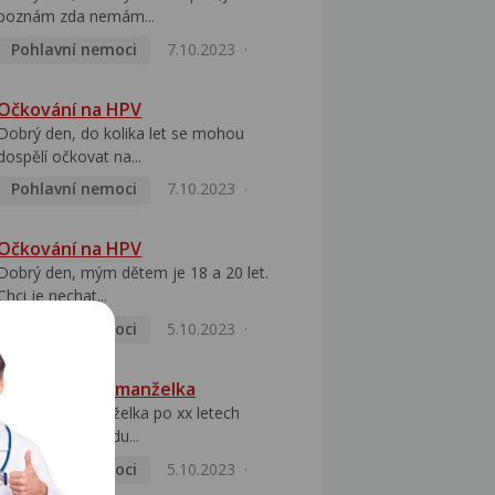
poznám zda nemám...
Pohlavní nemoci
7.10.2023
Očkování na HPV
Dobrý den, do kolika let se mohou
dospělí očkovat na...
Pohlavní nemoci
7.10.2023
Očkování na HPV
Dobrý den, mým dětem je 18 a 20 let.
Chci je nechat...
Pohlavní nemoci
5.10.2023
HPV pozitivní manželka
Dobrý den, manželka po xx letech
přivezla z Východu...
Pohlavní nemoci
5.10.2023