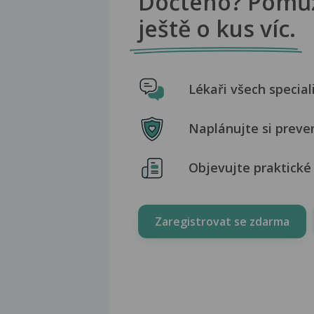
Dočteno? Pomů
ještě o kus víc.
Lékaři všech special
Naplánujte si preve
Objevujte praktické 
Zaregistrovat se zdarma