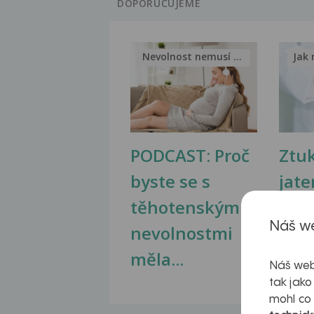
DOPORUČUJEME
Nevolnost nemusí být nutnou...
Jak 
PODCAST: Proč
Ztu
byste se s
jate
těhotenskými
obr
Náš we
nevolnostmi
měla...
Náš web
tak jako
mohl co