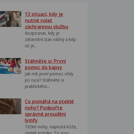
13 situací, kdy je
nutné volat
záchrannou službu
Rozpoznat, kdy je
zdravotní stav vážný a kdy
už je...
Stáhněte si: První
pomoc do kapsy
Jak mít první pomoc vždy
po ruce? Stáhněte si
praktického...
Co pomáhá na oteklé
nohy? Podpořte
správné proudění
lymfy
Těžké nohy, napnutá kůže,
oteklé kotníky. To jsou