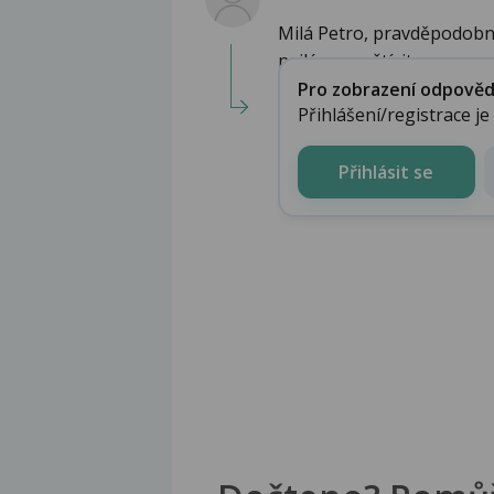
Milá Petro, pravděpodobně
nejlépe navštívit gyne...
Pro zobrazení odpovědi 
Přihlášení/registrace j
Přihlásit se