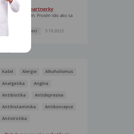
HPV typ 52 u partnerky
Dobrý deň prajem. Prosím Vás ako sa
dá vyliečiť vírus...
Pohlavní nemoci
5.10.2023
MOCI
Kašel
Alergie
Alkoholismus
Analgetika
Angína
Antibiotika
Antidepresiva
Antihistaminika
Antikoncepce
Antivirotika