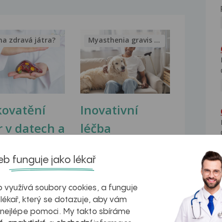
na zdravá játra?
Myasthenia gravis – vše, co...
kovatění
Inovativní
r v datech a
léčba
azech
myastenie –
b funguje jako lékař
naděje pro ty,
kteří ji...
 využívá soubory cookies, a funguje
 lékař, který se dotazuje, aby vám
 nejlépe pomoci. My takto sbíráme