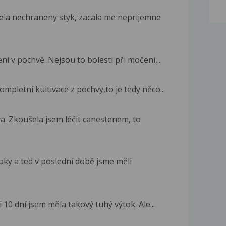
ela nechraneny styk, zacala me neprijemne
í v pochvě. Nejsou to bolesti při močení,...
ompletní kultivace z pochvy,to je tedy něco...
a. Zkoušela jsem léčit canestenem, to
oky a ted v poslední době jsme měli
 10 dní jsem měla takový tuhý výtok. Ale...